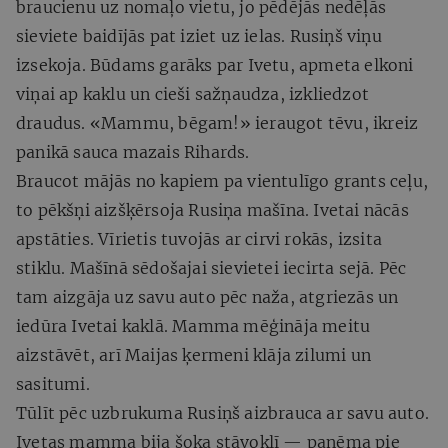
braucienu uz nomaļo vietu, jo pēdējās nedēļās
sieviete baidījās pat iziet uz ielas. Rusiņš viņu
izsekoja. Būdams garāks par Ivetu, apmeta elkoni
viņai ap kaklu un cieši sažņaudza, izkliedzot
draudus. «Mammu, bēgam!» ieraugot tēvu, ikreiz
panikā sauca mazais Rihards.
Braucot mājās no kapiem pa vientulīgo grants ceļu,
to pēkšņi aizšķērsoja Rusiņa mašīna. Ivetai nācās
apstāties. Vīrietis tuvojās ar cirvi rokās, izsita
stiklu. Mašīnā sēdošajai sievietei iecirta sejā. Pēc
tam aizgāja uz savu auto pēc naža, atgriezās un
iedūra Ivetai kaklā. Mamma mēģināja meitu
aizstāvēt, arī Maijas ķermeni klāja zilumi un
sasitumi.
Tūlīt pēc uzbrukuma Rusiņš aizbrauca ar savu auto.
Ivetas mamma bija šoka stāvoklī — paņēma pie