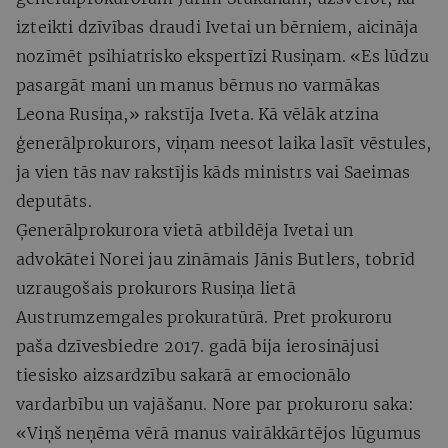
izteikti dzīvības draudi Ivetai un bērniem, aicināja
nozīmēt psihiatrisko ekspertīzi Rusiņam. «Es lūdzu
pasargāt mani un manus bērnus no varmākas
Leona Rusiņa,» rakstīja Iveta. Kā vēlāk atzina
ģenerālprokurors, viņam neesot laika lasīt vēstules,
ja vien tās nav rakstījis kāds ministrs vai Saeimas
deputāts.
Ģenerālprokurora vietā atbildēja Ivetai un
advokātei Norei jau zināmais Jānis Butlers, tobrīd
uzraugošais prokurors Rusiņa lietā
Austrumzemgales prokuratūrā. Pret prokuroru
paša dzīvesbiedre 2017. gadā bija ierosinājusi
tiesisko aizsardzību sakarā ar emocionālo
vardarbību un vajāšanu. Nore par prokuroru saka:
«Viņš neņēma vērā manus vairākkārtējos lūgumus