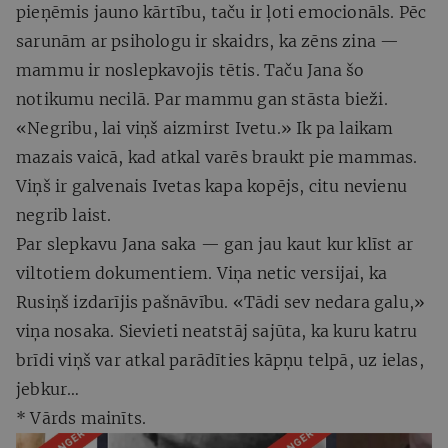
pieņēmis jauno kārtību, taču ir ļoti emocionāls. Pēc
sarunām ar psihologu ir skaidrs, ka zēns zina —
mammu ir noslepkavojis tētis. Taču Jana šo
notikumu necilā. Par mammu gan stāsta bieži.
«Negribu, lai viņš aizmirst Ivetu.» Ik pa laikam
mazais vaicā, kad atkal varēs braukt pie mammas.
Viņš ir galvenais Ivetas kapa kopējs, citu nevienu
negrib laist.
Par slepkavu Jana saka — gan jau kaut kur klīst ar
viltotiem dokumentiem. Viņa netic versijai, ka
Rusiņš izdarījis pašnāvību. «Tādi sev nedara galu,»
viņa nosaka. Sievieti neatstāj sajūta, ka kuru katru
brīdi viņš var atkal parādīties kāpņu telpā, uz ielas,
jebkur…
* Vārds mainīts.