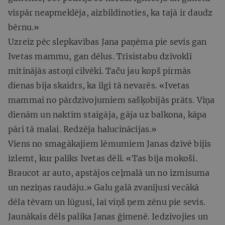
vispār neapmeklēja, aizbildinoties, ka tajā ir daudz
bērnu.»
Uzreiz pēc slepkavības Jana paņēma pie sevis gan
Ivetas mammu, gan dēlus. Trīsistabu dzīvoklī
mitinājās astoņi cilvēki. Taču jau kopš pirmās
dienas bija skaidrs, ka ilgi tā nevarēs. «Ivetas
mammai no pārdzīvojumiem sašķobījās prāts. Viņa
dienām un naktīm staigāja, gāja uz balkona, kāpa
pāri tā malai. Redzēja halucinācijas.»
Viens no smagākajiem lēmumiem Janas dzīvē bijis
izlemt, kur paliks Ivetas dēli. «Tas bija mokoši.
Braucot ar auto, apstājos ceļmalā un no izmisuma
un neziņas raudāju.» Galu galā zvanījusi vecākā
dēla tēvam un lūgusi, lai viņš ņem zēnu pie sevis.
Jaunākais dēls palika Janas ģimenē. Iedzīvojies un