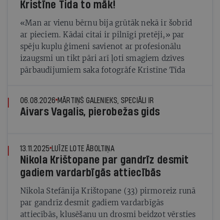
Kristīne Tida to māk!
«Man ar vienu bērnu bija grūtāk nekā ir šobrīd
ar pieciem. Kādai citai ir pilnīgi pretēji,» par
spēju kuplu ģimeni savienot ar profesionālu
izaugsmi un tikt pāri arī ļoti smagiem dzīves
pārbaudījumiem saka fotogrāfe Kristīne Tīda
06.08.2026
MĀRTIŅŠ GALENIEKS, SPECIĀLI IR
Aivars Vagalis, pierobežas gids
13.11.2025
LUĪZE LOTE ĀBOLTIŅA
Nikola Krištopane par gandrīz desmit
gadiem vardarbīgās attiecībās
Nikola Stefānija Krištopane (33) pirmoreiz runā
par gandrīz desmit gadiem vardarbīgās
attiecībās, klusēšanu un drosmi beidzot vērsties