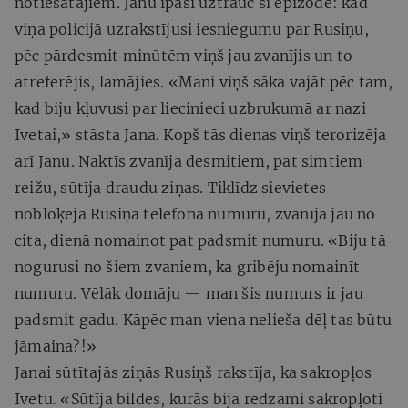
notiesātajiem
.
Janu īpaši uztrauc šī epizode: kad
viņa policijā uzrakstījusi iesniegumu par Rusiņu,
pēc pārdesmit minūtēm viņš jau zvanījis un to
atreferējis, lamājies. «Mani viņš sāka vajāt pēc tam,
kad biju kļuvusi par liecinieci uzbrukumā ar nazi
Ivetai,» stāsta Jana. Kopš tās dienas viņš terorizēja
arī Janu. Naktīs zvanīja desmitiem, pat simtiem
reižu, sūtīja draudu ziņas. Tiklīdz sievietes
nobloķēja Rusiņa telefona numuru, zvanīja jau no
cita, dienā nomainot pat padsmit numuru. «Biju tā
nogurusi no šiem zvaniem, ka gribēju nomainīt
numuru. Vēlāk domāju — man šis numurs ir jau
padsmit gadu. Kāpēc man viena nelieša dēļ tas būtu
jāmaina?!»
Janai sūtītajās ziņās Rusiņš rakstīja, ka sakropļos
Ivetu. «Sūtīja bildes, kurās bija redzami sakropļoti