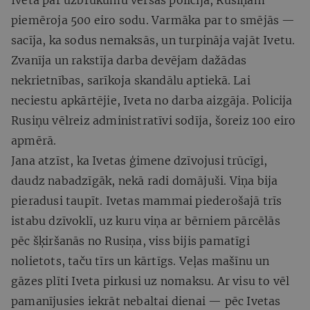
piemēroja 500 eiro sodu. Varmāka par to smējās —
sacīja, ka sodus nemaksās, un turpināja vajāt Ivetu.
Zvanīja un rakstīja darba devējam dažādas
nekrietnības, sarīkoja skandālu aptiekā. Lai
neciestu apkārtējie, Iveta no darba aizgāja. Policija
Rusiņu vēlreiz administratīvi sodīja, šoreiz 100 eiro
apmērā.
Jana atzīst, ka Ivetas ģimene dzīvojusi trūcīgi,
daudz nabadzīgāk, nekā radi domājuši. Viņa bija
pieradusi taupīt. Ivetas mammai piederošajā trīs
istabu dzīvoklī, uz kuru viņa ar bērniem pārcēlās
pēc šķiršanās no Rusiņa, viss bijis pamatīgi
nolietots, taču tīrs un kārtīgs. Veļas mašīnu un
gāzes plīti Iveta pirkusi uz nomaksu. Ar visu to vēl
pamanījusies iekrāt nebaltai dienai — pēc Ivetas