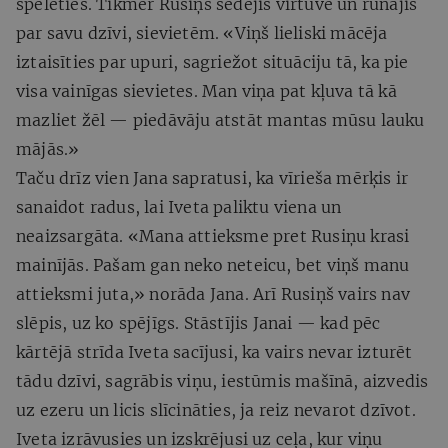
spēlēties. Tikmēr Rusiņš sēdējis virtuvē un runājis
par savu dzīvi, sievietēm. «Viņš lieliski mācēja
iztaisīties par upuri, sagriežot situāciju tā, ka pie
visa vainīgas sievietes. Man viņa pat kļuva tā kā
mazliet žēl — piedāvāju atstāt mantas mūsu lauku
mājās.»
Taču drīz vien Jana sapratusi, ka vīrieša mērķis ir
sanaidot radus, lai Iveta paliktu viena un
neaizsargāta. «Mana attieksme pret Rusiņu krasi
mainījās. Pašam gan neko neteicu, bet viņš manu
attieksmi juta,» norāda Jana. Arī Rusiņš vairs nav
slēpis, uz ko spējīgs. Stāstījis Janai — kad pēc
kārtējā strīda Iveta sacījusi, ka vairs nevar izturēt
tādu dzīvi, sagrābis viņu, iestūmis mašīnā, aizvedis
uz ezeru un licis slīcināties, ja reiz nevarot dzīvot.
Iveta izrāvusies un izskrējusi uz ceļa, kur viņu