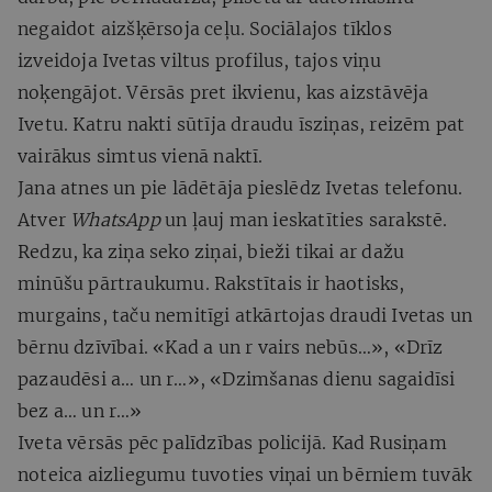
negaidot aizšķērsoja ceļu. Sociālajos tīklos
izveidoja Ivetas viltus profilus, tajos viņu
noķengājot. Vērsās pret ikvienu, kas aizstāvēja
Ivetu. Katru nakti sūtīja draudu īsziņas, reizēm pat
vairākus simtus vienā naktī.
Jana atnes un pie lādētāja pieslēdz Ivetas telefonu.
Atver
WhatsApp
un ļauj man ieskatīties sarakstē.
Redzu, ka ziņa seko ziņai, bieži tikai ar dažu
minūšu pārtraukumu. Rakstītais ir haotisks,
murgains, taču nemitīgi atkārtojas draudi Ivetas un
bērnu dzīvībai. «Kad a un r vairs nebūs…», «Drīz
pazaudēsi a… un r…», «Dzimšanas dienu sagaidīsi
bez a… un r…»
Iveta vērsās pēc palīdzības policijā. Kad Rusiņam
noteica aizliegumu tuvoties viņai un bērniem tuvāk