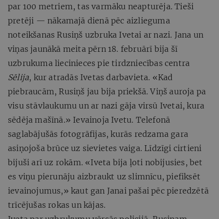
par 100 metriem, tas varmāku neapturēja. Tieši
pretēji — nākamajā dienā pēc aizlieguma
noteikšanas Rusiņš uzbruka Ivetai ar nazi. Jana un
viņas jaunākā meita pērn 18. februārī bija šī
uzbrukuma liecinieces pie tirdzniecības centra
Sēlija
, kur atradās Ivetas darbavieta. «Kad
piebraucām, Rusiņš jau bija priekšā. Viņš auroja pa
visu stāvlaukumu un ar nazi gāja virsū Ivetai, kura
sēdēja mašīnā.» Ievainoja Ivetu. Telefonā
saglabājušās fotogrāfijas, kurās redzama gara
asiņojoša brūce uz sievietes vaiga. Līdzīgi cirtieni
bijuši arī uz rokām. «Iveta bija ļoti nobijusies, bet
es viņu pierunāju aizbraukt uz slimnīcu, piefiksēt
ievainojumus,» kaut gan Janai pašai pēc pieredzētā
trīcējušas rokas un kājas.
Iveta par uzbrukumu vērsās policijā, Rusiņam