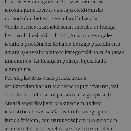
līdz pat vienam gadam. Stukāns piemin arī
ierosinājumu ieviest vajātāju elektronisko
uzraudzību, bet «tur vajadzīgi līdzekļi».
Veikta dienesta izmeklēšana, saistībā ar Rusiņa
lietu sodīti vairāki policisti, Austrumzemgales
iecirkņa priekšnieks Rolands Bērziņš pārcelts citā
amatā. Ģenerālprokurors kategoriski noraida Janas
minējumus, ka Rusiņam policijā bijusi kāda
aizmugure.
Pēc slepkavības visas prokuratūras
struktūrvienības arī aicinātas rūpīgi izvērtēt, vai
citās krimināllietās neparādās līdzīgi apstākļi.
Amatā augstākajiem prokuroriem uzdots
iesaistīties lietas sākšanas brīdī, sniegt gan
izmeklētājiem, gan uzraugošajiem prokuroriem
atbalstu, lai lietas savlaicīgi virzītu uz priekšu.