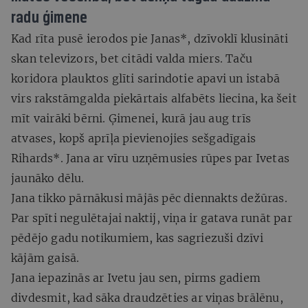
radu ģimene
Kad rīta pusē ierodos pie Janas*, dzīvoklī klusināti
skan televizors, bet citādi valda miers. Taču
koridora plauktos glīti sarindotie apavi un istabā
virs rakstāmgalda piekārtais alfabēts liecina, ka šeit
mīt vairāki bērni. Ģimenei, kurā jau aug trīs
atvases, kopš aprīļa pievienojies sešgadīgais
Rihards*. Jana ar vīru uzņēmusies rūpes par Ivetas
jaunāko dēlu.
Jana tikko pārnākusi mājās pēc diennakts dežūras.
Par spīti negulētajai naktij, viņa ir gatava runāt par
pēdējo gadu notikumiem, kas sagriezuši dzīvi
kājām gaisā.
Jana iepazinās ar Ivetu jau sen, pirms gadiem
divdesmit, kad sāka draudzēties ar viņas brālēnu,