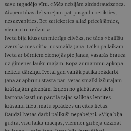
savu tagadējo vīru. «Mēs nebijām sirdsdraudzenes.
Aizņemtības dēļ varējām pat pusgadu netikties,
nesazvanīties. Bet satiekoties allaž priecājāmies,
viena otru redzot.»
Iveta bija kluss un mierīgs cilvēks, ne tāds «ballīšu
zvērs kā mēs citi», nosmaida Jana. Laiku pa laikam
Iveta ar bērniem ciemojās pie Janas, vasarās brauca
uz ģimenes lauku mājām. Kopā ar mammu apkopa
nelielu dārziņu. Ivetai gan vairāk patika rokdarbi.
Jana ar apbrīnu stāsta par Ivetas smalki izšūtajām
krāšņajām gleznām. Izņem no glabātavas lielu
kartona kasti un pārcilā tajās saliktās lentītes,
krāsainu filcu, matu sprādzes un citas lietas.
Daudzi Ivetas darbi palikuši nepabeigti. «Viņa bija
gudra, visu laiku mācījās, vienmēr gribēja uzzināt