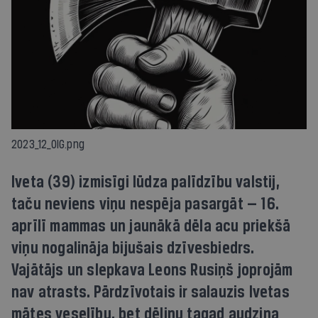
2023_12_OIG.png
Iveta (39) izmisīgi lūdza palīdzību valstij,
taču neviens viņu nespēja pasargāt — 16.
aprīlī mammas un jaunākā dēla acu priekšā
viņu nogalināja bijušais dzīvesbiedrs.
Vajātājs un slepkava Leons Rusiņš joprojām
nav atrasts. Pārdzīvotais ir salauzis Ivetas
mātes veselību, bet dēliņu tagad audzina