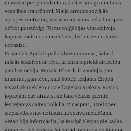
mammai pēc pieredzētā radušies smagi mentālās
veselības traucējumi. Maija atrodas sociālās
aprūpes centrā un, visticamāk, vairs nekad nespēs
dzīvot patstāvīgi. Pirms traģēdijas viņa dzīvoja
kopā ar meitu un mazdēliem, bet nu zēnus vairs
nepazīst.
Pusaudzis Agris ir palicis bez mammas, šobrīd
mācās sadzīvot ar tēvu, ar kuru iepriekš attiecību
gandrīz nebija. Mazais Rihards ir zaudējis gan
mammu, gan tēvu, kurš šobrīd iekļauts Eiropā
visvairāk meklēto noziedznieku sarakstā. Rusiņš
joprojām nav atrasts, un Jana vēlreiz piemin
iespējamās saites policijā. Viņasprāt, uzreiz pēc
slepkavības nav notikusi intensīva meklēšana.
«Man bija informācija, ka Rusiņš slēpjas pie kādas
ģimenes, bet policija šo norādi ignorēja un ģimeni