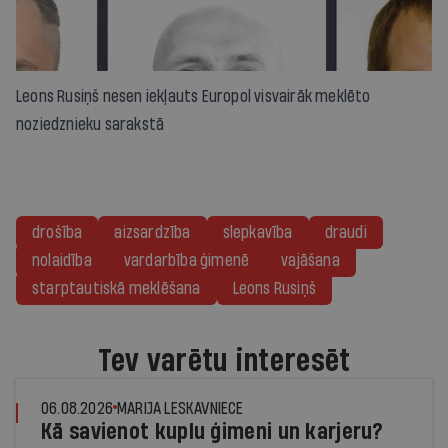
Leons Rusiņš nesen iekļauts Europol visvairāk meklēto
noziedznieku sarakstā
drošība
aizsardzība
slepkavība
draudi
nolaidība
vardarbība ģimenē
vajāšana
starptautiskā meklēšana
Leons Rusiņš
Tev varētu interesēt
06.08.2026
MARIJA LESKAVNIECE
Kā savienot kuplu ģimeni un karjeru?