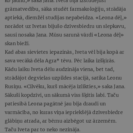
ko jaunu,» saka Jana. Iveta bija izstudējusi
grāmatvedību, sāka studēt farmakoloģiju, strādāja
aptiekā, diemžēl studijas nepabeidza. «Leona dēļ,»
norādot uz Ivetas bijušo dzīvesbiedru un slepkavu,
sausi nosaka Jana. Mūsu sarunā vārdi «Leona dēļ»
skan bieži.
Kad abas sievietes iepazinās, Iveta vēl bija kopā ar
sava vecākā dēla Agra* tēvu. Pēc laika izšķīrās.
Kādu laiku Iveta dēlu audzināja viena, bet tad,
strādājot degvielas uzpildes stacijā, satika Leonu
Rusiņu. «Cilvēku, kurš mācēja izlikties,» saka Jana.
Sākuši kopdzīvi, un sākumā viss šķitis labi. Taču
patiesībā Leona pagātnē jau bija draudi un
varmācība, no kuras viņa iepriekšējā dzīvesbiedre
glābiņu atrada, ar bērnu aizbēgot uz ārzemēm.
Taču Iveta par to neko nezināja.