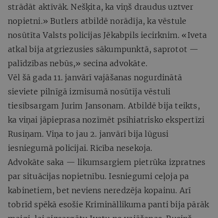
strādāt aktīvāk. Nešķita, ka viņš draudus uztver
nopietni.» Butlers atbildē norādīja, ka vēstule
nosūtīta Valsts policijas Jēkabpils iecirknim. «Iveta
atkal bija atgriezusies sākumpunktā, saprotot —
palīdzības nebūs,» secina advokāte.
Vēl šā gada 11. janvārī vajāšanas nogurdinātā
sieviete pilnīgā izmisumā nosūtīja vēstuli
tiesībsargam Jurim Jansonam. Atbildē bija teikts,
ka viņai jāpieprasa nozīmēt psihiatrisko ekspertīzi
Rusiņam. Viņa to jau 2. janvārī bija lūgusi
iesniegumā policijai. Rīcība nesekoja.
Advokāte saka — likumsargiem pietrūka izpratnes
par situācijas nopietnību. Iesniegumi ceļoja pa
kabinetiem, bet neviens neredzēja kopainu. Arī
tobrīd spēkā esošie Krimināllikuma panti bija pārāk