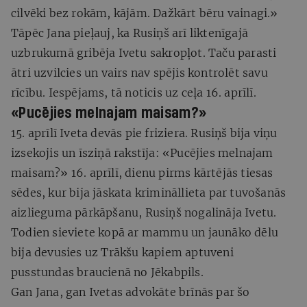
cilvēki bez rokām, kājām. Dažkārt bēru vainagi.»
Tāpēc Jana pieļauj, ka Rusiņš arī liktenīgajā
uzbrukumā gribēja Ivetu sakropļot. Taču parasti
ātri uzvilcies un vairs nav spējis kontrolēt savu
rīcību. Iespējams, tā noticis uz ceļa 16. aprīlī.
«Pucējies melnajam maisam?»
15. aprīlī Iveta devās pie friziera. Rusiņš bija viņu
izsekojis un īsziņā rakstīja: «Pucējies melnajam
maisam?» 16. aprīlī, dienu pirms kārtējās tiesas
sēdes, kur bija jāskata krimināllieta par tuvošanās
aizlieguma pārkāpšanu, Rusiņš nogalināja Ivetu.
Todien sieviete kopā ar mammu un jaunāko dēlu
bija devusies uz Trākšu kapiem aptuveni
pusstundas braucienā no Jēkabpils.
Gan Jana, gan Ivetas advokāte brīnās par šo