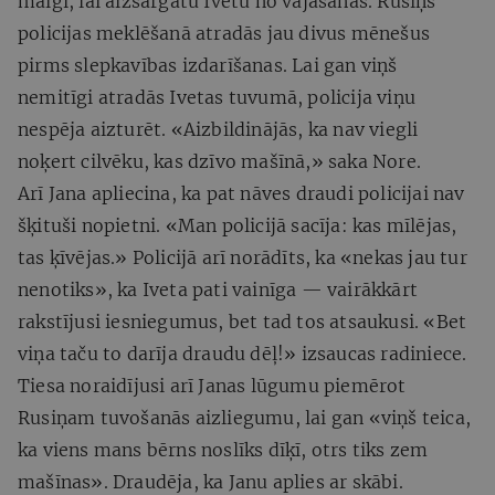
maigi, lai aizsargātu Ivetu no vajāšanas. Rusiņš
policijas meklēšanā atradās jau divus mēnešus
pirms slepkavības izdarīšanas. Lai gan viņš
nemitīgi atradās Ivetas tuvumā, policija viņu
nespēja aizturēt. «Aizbildinājās, ka nav viegli
noķert cilvēku, kas dzīvo mašīnā,» saka Nore.
Arī Jana apliecina, ka pat nāves draudi policijai nav
šķituši nopietni. «Man policijā sacīja: kas mīlējas,
tas ķīvējas.» Policijā arī norādīts, ka «nekas jau tur
nenotiks», ka Iveta pati vainīga — vairākkārt
rakstījusi iesniegumus, bet tad tos atsaukusi. «Bet
viņa taču to darīja draudu dēļ!» izsaucas radiniece.
Tiesa noraidījusi arī Janas lūgumu piemērot
Rusiņam tuvošanās aizliegumu, lai gan «viņš teica,
ka viens mans bērns noslīks dīķī, otrs tiks zem
mašīnas». Draudēja, ka Janu aplies ar skābi.