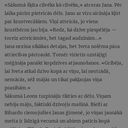
«Sākumā šķita cilvēks kā cilvēks,» atceras Jana. Pēc
laika pārim pieteicās dēls. Janu ar vīru aicināja kļūt
par krustvecākiem. Viņi atteicās, jo viens
krustbērns jau bija. «Redz, kā dzīve piespēlēja —
toreiz atteicāmies, bet tagad audzinām…»
Jana nezina sīkākas detaļas, bet Iveta nolēma pāra
attiecības pārtraukt. Tomēr vīrietis uzstājīgi
mēģināja panākt kopdzīves atjaunošanos. «Gribēja,
lai Iveta atkal dzīvo kopā ar viņu, lai nestrādā,
nemācās, sēž mājās un tikai pakļaujas viņa
prasībām.»
Sākumā Leons turpinājis tikties ar dēlu. Viņam
nebija māju, faktiski dzīvojis mašīnā. Bieži ar
Rihardu ciemojušies Janas ģimenē, jo viņas jaunākā
meita ir līdzīgā vecumā un abiem paticis kopā