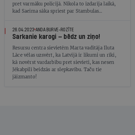
pret varmāku policijā. Nikola to izdarīja laikā,
kad Saeima sāka spriest par Stambulas
konvencijas noraidīšanu
26.04.2023
ANDA BURVE-ROZĪTE
Sarkanie karogi — bēdz un ziņo!
Resursu centra sievietēm Marta vadītāja Iluta
Lāce vēlas uzsvērt, ka Latvijā ir likumi un rīki,
kā novērst vardarbību pret sievieti, kas nesen
Jēkabpilī beidzās ar slepkavību. Taču tie
jāizmanto!