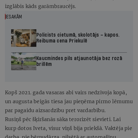
izglābis kāds garāmbraucējs.
IESAKĀM
Policists cietumā, skolotājs – kapos.
Reibuma cena Priekulē
Kaucmindes pils atjaunotāja bez rozā
brillēm
Kopš 2021. gada vasaras abi vairs nedzīvoja kopā,
un augusta beigās tiesa jau pieņēma pirmo lēmumu
par pagaidu aizsardzību pret vardarbību.
Rusiņš pēc šķiršanās sāka terorizēt sievieti. Lai
kurp dotos Iveta, visur viņš bija priekšā. Vaktēja pie
darba, pie bērnudārza, pilsētā ar automašīnu