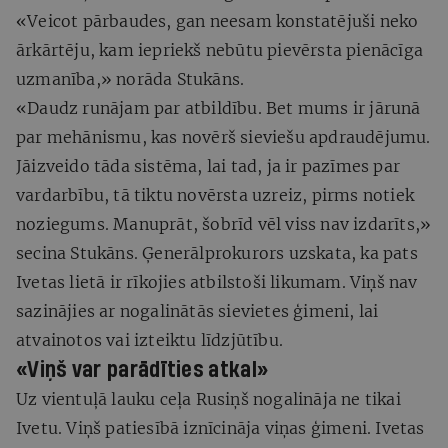
«Veicot pārbaudes, gan neesam konstatējuši neko
ārkārtēju, kam iepriekš nebūtu pievērsta pienācīga
uzmanība,» norāda Stukāns.
«Daudz runājam par atbildību. Bet mums ir jārunā
par mehānismu, kas novērš sieviešu apdraudējumu.
Jāizveido tāda sistēma, lai tad, ja ir pazīmes par
vardarbību, tā tiktu novērsta uzreiz, pirms notiek
noziegums. Manuprāt, šobrīd vēl viss nav izdarīts,»
secina Stukāns. Ģenerālprokurors uzskata, ka pats
Ivetas lietā ir rīkojies atbilstoši likumam. Viņš nav
sazinājies ar nogalinātās sievietes ģimeni, lai
atvainotos vai izteiktu līdzjūtību.
«Viņš var parādīties atkal»
Uz vientuļā lauku ceļa Rusiņš nogalināja ne tikai
Ivetu. Viņš patiesībā iznīcināja viņas ģimeni. Ivetas