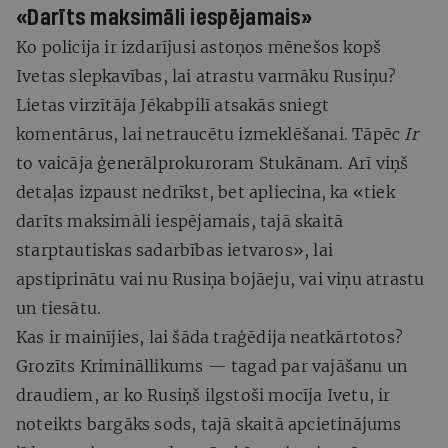
«Darīts maksimāli iespējamais»
Ko policija ir izdarījusi astoņos mēnešos kopš
Ivetas slepkavības, lai atrastu varmāku Rusiņu?
Lietas virzītāja Jēkabpilī atsakās sniegt
komentārus, lai netraucētu izmeklēšanai. Tāpēc
Ir
to vaicāja ģenerālprokuroram Stukānam. Arī viņš
detaļas izpaust nedrīkst, bet apliecina, ka «tiek
darīts maksimāli iespējamais, tajā skaitā
starptautiskas sadarbības ietvaros», lai
apstiprinātu vai nu Rusiņa bojāeju, vai viņu atrastu
un tiesātu.
Kas ir mainījies, lai šāda traģēdija neatkārtotos?
Grozīts Krimināllikums — tagad par vajāšanu un
draudiem, ar ko Rusiņš ilgstoši mocīja Ivetu, ir
noteikts bargāks sods, tajā skaitā apcietinājums