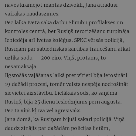
nāves krāmējot mantas dzīvoklī, Jana atradusi
vairākas naudaszīmes.
Pēc laika Iveta sāka darbu Slimību profilakses un
kontroles centrā, bet Rusiņš terorizēšanu turpināja.
Iebiedēja arī Ivetas kolēģus. SPKC vērsās policijā,
Rusiņam par sabiedriskās kārtības traucēšanu atkal
uzlika sodu — 200 eiro. Viņš, protams, to
nesamaksāja.
Ilgstošās vajāšanas laikā pret vīrieti bija ierosināti
19 dažādi procesi, tomēr valsts nespēja nodrošināt
sievietei aizstāvību. Lielākais sods, ko saņēma
Rusiņš, bija 25 dienu ieslodzījums pērn augustā.
Pēc tā viņš kļuva vēl agresīvāks.
Jana domā, ka Rusiņam bijuši sakari policijā. Viņš
daudz zinājis par dažādām policijas lietām,