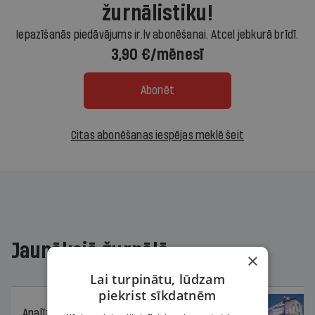
žurnālistiku!
Iepazīšanās piedāvājums ir.lv abonēšanai. Atcel jebkurā brīdī.
3,90 €/mēnesī
Abonēt
Citas abonēšanas iespējas meklē šeit
Jaunākajā žurnālā
×
Lai turpinātu, lūdzam
piekrist sīkdatnēm
Analīze
06.08.2026.