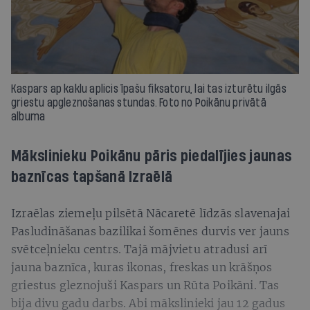
Kaspars ap kaklu aplicis īpašu fiksatoru, lai tas izturētu ilgās
griestu apgleznošanas stundas. Foto no Poikānu privātā
albuma
Mākslinieku Poikānu pāris piedalījies jaunas
baznīcas tapšanā Izraēlā
Izraēlas ziemeļu pilsētā Nācaretē līdzās slavenajai
Pasludināšanas bazilikai šomēnes durvis ver jauns
svētceļnieku centrs. Tajā mājvietu atradusi arī
jauna baznīca, kuras ikonas, freskas un krāšņos
griestus gleznojuši Kaspars un Rūta Poikāni. Tas
bija divu gadu darbs. Abi mākslinieki jau 12 gadus