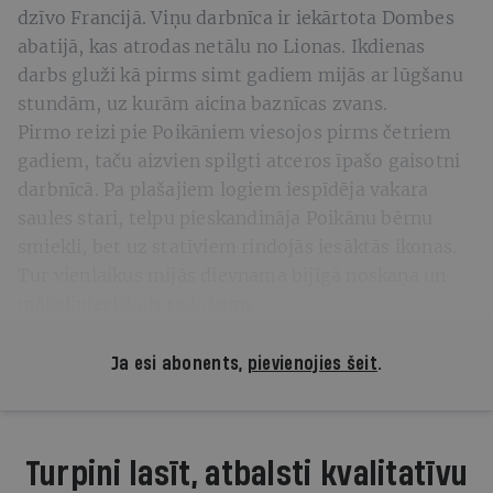
dzīvo Francijā. Viņu darbnīca ir iekārtota Dombes
abatijā, kas atrodas netālu no Lionas. Ikdienas
darbs gluži kā pirms simt gadiem mijās ar lūgšanu
stundām, uz kurām aicina baznīcas zvans.
Pirmo reizi pie Poikāniem viesojos pirms četriem
gadiem, taču aizvien spilgti atceros īpašo gaisotni
darbnīcā. Pa plašajiem logiem iespīdēja vakara
saules stari, telpu pieskandināja Poikānu bērnu
smiekli, bet uz statīviem rindojās iesāktās ikonas.
Tur vienlaikus mijās dievnama bijīgā noskaņa un
mākslinieciskais radošums.
Ja esi abonents,
pievienojies šeit
.
Turpini lasīt, atbalsti kvalitatīvu