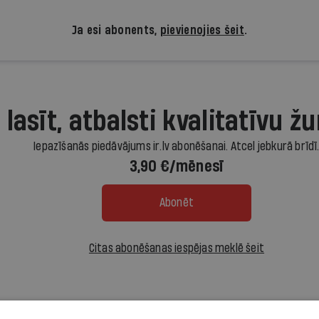
Ja esi abonents,
pievienojies šeit
.
 lasīt, atbalsti kvalitatīvu žu
Iepazīšanās piedāvājums ir.lv abonēšanai. Atcel jebkurā brīdī
3,90 €/mēnesī
Abonēt
Citas abonēšanas iespējas meklē šeit