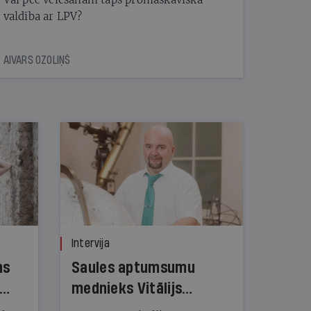
valdība ar LPV?
AIVARS OZOLIŅŠ
Intervija
ns
Saules aptumsumu
mednieks Vitālijs
Kuzmovs