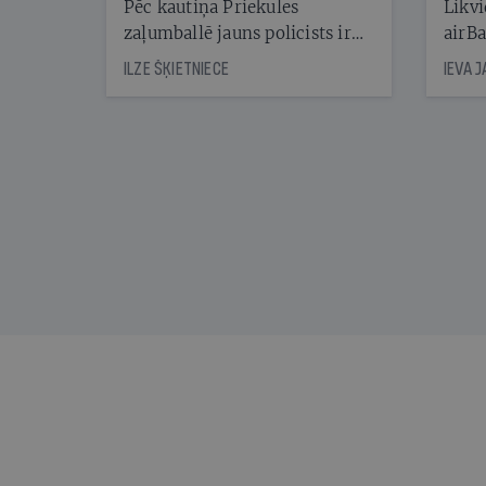
Pēc kautiņa Priekules
Likvi
zaļumballē jauns policists ir
airBa
nonācis cietumā, bet
oblig
ILZE ŠĶIETNIECE
IEVA 
cienījams pedagogs — kapos.
šone
Tik traģiska ir izrādījusies
lemša
divu promiļu reibuma cena
draud
sama
kas j
pirm
augus