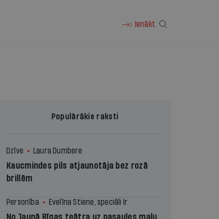
Ienākt
Populārākie raksti
Dzīve
Laura Dumbere
Kaucmindes pils atjaunotāja bez rozā
brillēm
Personība
Evelīna Stiene, speciāli Ir
No Jaunā Rīgas teātra uz pasaules malu