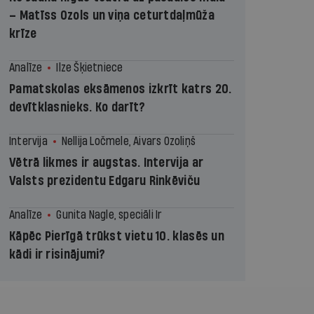
– Matīss Ozols un viņa ceturtdaļmūža
krīze
Analīze
Ilze Šķietniece
Pamatskolas eksāmenos izkrīt katrs 20.
devītklasnieks. Ko darīt?
Intervija
Nellija Ločmele, Aivars Ozoliņš
Vētrā likmes ir augstas. Intervija ar
Valsts prezidentu Edgaru Rinkēviču
Analīze
Gunita Nagle, speciāli Ir
Kāpēc Pierīgā trūkst vietu 10. klasēs un
kādi ir risinājumi?