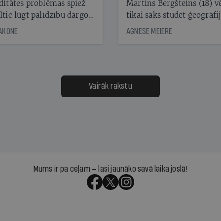
ditātes problēmas spiež
Martins Bergšteins (18) v
ltic lūgt palīdzību dārgo
tikai sāks studēt ģeogrāfi
āciju turētājiem, taču
bet viņa sacītajam jau uzt
JAKONE
AGNESE MEIERE
dēļ nebija kvoruma
tūkstošiem laika ziņu ska
nai. Vai lidsabiedrībai
Latvijā. Aiz dažām minū
 defolts, ja tā nespēs
televīzijas ēterā ir 11 gadi
ksāt augstos procentus,
uzcītīga darba, mammas
āpārskaita jau trīs dienas
atbalsts un drosme turpi
Vairāk rakstu
s nākamās sapulces
meteovērojumus arī tad, 
ta vidū?
šķiet, ka tie nevienam na
vajadzīgi
Mums ir pa ceļam — lasi jaunāko savā laika joslā!