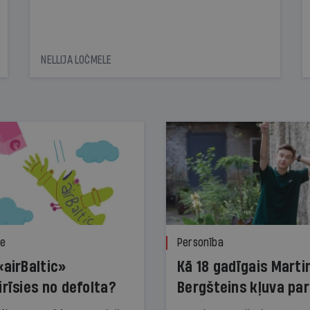
NELLIJA LOČMELE
ze
Personība
«airBaltic»
Kā 18 gadīgais Marti
irīsies no defolta?
Bergšteins kļuva par
laika ziņu seju?