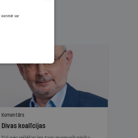
ī vienmēr var
Komentārs
Divas koalīcijas
Vai pēc vēlēšanām taps promaskaviska