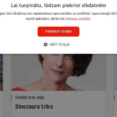
Lai turpinātu, lūdzam piekrist sīkdatnēm
am tikai sīkdatnes, kas nepieciešamas lapas darbībai un analītikai. Lapas kreisajā stūr
sīkdatņu politikā.
mainīt piekrišanu. Vairāk lasi
PIEKRIST VISĀM
RĀDĪT DETAĻAS
Redaktores sleja
Dinozaura triks