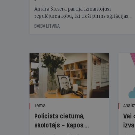
kampaņu
Aināra Šlesera partija izmantojusi
regulējuma robu, lai tieši pirms aģitācijas
starta izreklamētos par summu, kas
BAIBA LITVINA
pārsniedz trešdaļu no likumīgi atļautajiem
kampaņas tēriņiem. KNAB pārkāpumus
nekonstatē
Tēma
Analī
Policists cietumā,
Vai 
skolotājs – kapos.
izva
Reibuma cena Priekulē