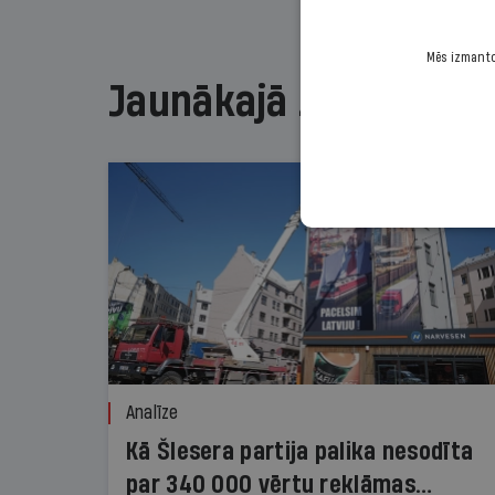
Mēs izmantoj
Jaunākajā žurnālā
Analīze
Kā Šlesera partija palika nesodīta
par 340 000 vērtu reklāmas