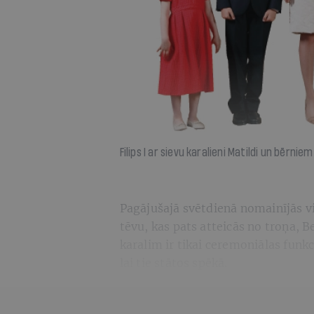
Filips I ar sievu karalieni Matildi un bērni
Pagājušajā svētdienā nomainījās v
tēvu, kas pats atteicās no troņa, Be
karalim ir tikai ceremoniālas funk
lai tie stātos spēkā.