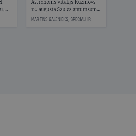
ēl
Astronoms Vitālijs Kuzmovs
ju,
12. augusta Saules aptumsumu
icas
dosies vērot Maļorkā, kur tas
MĀRTIŅŠ GALENIEKS, SPECIĀLI IR
tītāju
būs pilns. Jau nākamajā dienā
tēm
viņš LU Botāniskajā dārzā lasīs
lekciju Perseīdu naktī. Tās
apmeklētāji varēs vērot uz
nāt
Zemi krītošos meteorus,
kad
vienlaikus baudot pianista
v
Reiņa Zariņa koncertu