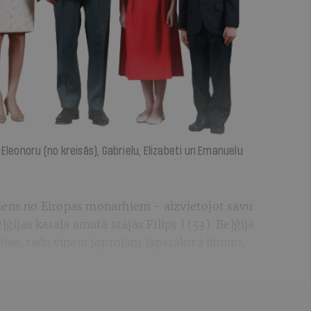
em Eleonoru (no kreisās), Gabrielu, Elizabeti un Emanuelu
iens no Eiropas monarhiem - aizvietojot savu
ļģijas karaļa amatā stājās Filips I (53). Beļģijā
cijas, taču viņam joprojām jāparaksta likumi,