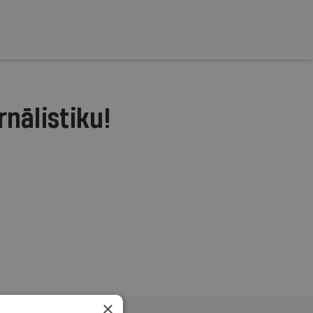
rnālistiku!
.
×