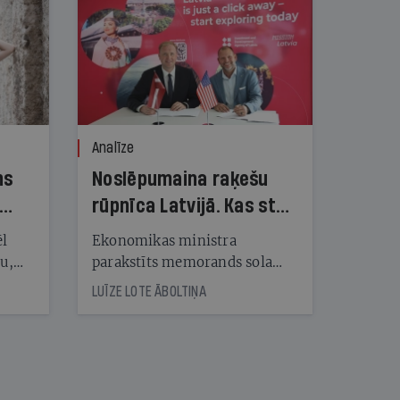
Analīze
ns
Noslēpumaina raķešu
rūpnīca Latvijā. Kas stāv
aiz vērienīgā
ēl
Ekonomikas ministra
priekšvēlēšanu
ju,
parakstīts memorands sola
icas
Latvijā būvēt artilērijas raķešu
solījuma?
LUĪZE LOTE ĀBOLTIŅA
tītāju
rūpnīcu, taču ASV investoram
tēm
nav artilērijas ražošanas
pieredzes, un arī mūsu
bruņotie spēki šādas spējas
nāt
neplāno