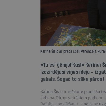
Karīna Šišlo ar prāta spēli Varoņceļš, kurā 
«Tu esi ģēnijs! Kuš!» Karīnai Š
izdzirdējusi viņas ideju - izg
gabals. Šogad to sāka pārdot
Karīna Šišlo ir režisore jauniešu te
ikdiena. Pirms vairākiem gadiem 
Baibiņas noslīkšanu - meitene uzg