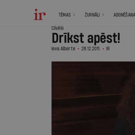
TĒMAS
ŽURNĀLI
ABONĒŠAN
Cilvēki
Drīkst apēst!
Ieva Alberte
28.12.2011.
IR