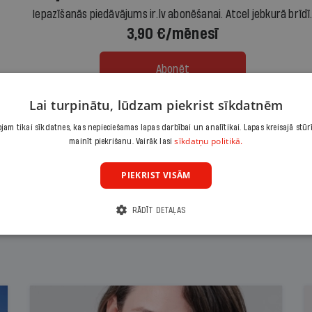
Iepazīšanās piedāvājums ir.lv abonēšanai. Atcel jebkurā brīdī
3,90 €/mēnesī
Abonēt
Lai turpinātu, lūdzam piekrist sīkdatnēm
Citas abonēšanas iespējas meklē šeit
am tikai sīkdatnes, kas nepieciešamas lapas darbībai un analītikai. Lapas kreisajā stūr
sīkdatņu politikā.
mainīt piekrišanu. Vairāk lasi
PIEKRIST VISĀM
RĀDĪT DETAĻAS