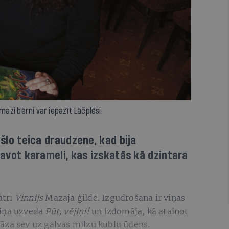
mazi bērni var iepazīt Lāčplēsi.
išlo teica draudzene, kad bija
atavot karameli, kas izskatās kā dzintara
ātrī
Vinnijs
Mazajā ģildē. Izgudrošana ir viņas
viņa uzveda
Pūt, vējiņi!
un izdomāja, kā atainot
āza sev uz galvas milzu kublu ūdens.