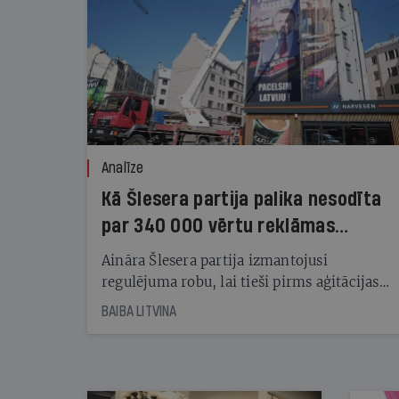
Analīze
Kā Šlesera partija palika nesodīta
par 340 000 vērtu reklāmas
kampaņu
Aināra Šlesera partija izmantojusi
regulējuma robu, lai tieši pirms aģitācijas
starta izreklamētos par summu, kas
BAIBA LITVINA
pārsniedz trešdaļu no likumīgi atļautajiem
kampaņas tēriņiem. KNAB pārkāpumus
nekonstatē