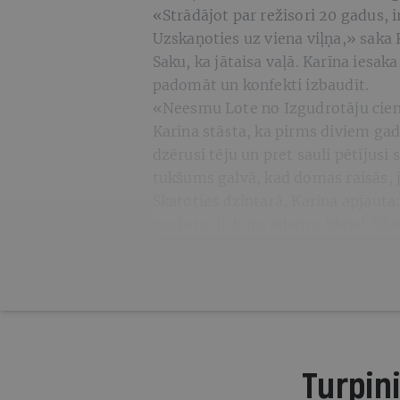
«Strādājot par režisori 20 gadus, 
Uzskaņoties uz viena viļņa,» saka
Saku, ka jātaisa vaļā. Karīna iesaka
padomāt un konfekti izbaudīt.
«Neesmu Lote no Izgudrotāju ciem
Karīna stāsta, ka pirms diviem gad
dzērusi tēju un pret sauli pētījusi 
tukšums galvā, kad domas raisās, j
Skatoties dzintarā, Karīna apjauta:
garšotu, ja būtu ēdams. Ideja! Ēd
Turpini