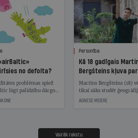
ze
Personība
«airBaltic»
Kā 18 gadīgais Marti
irīsies no defolta?
Bergšteins kļuva par
laika ziņu seju?
ditātes problēmas spiež
Martins Bergšteins (18) v
ltic lūgt palīdzību dārgo
tikai sāks studēt ģeogrāfi
āciju turētājiem, taču
bet viņa sacītajam jau uzt
JAKONE
AGNESE MEIERE
dēļ nebija kvoruma
tūkstošiem laika ziņu ska
nai. Vai lidsabiedrībai
Latvijā. Aiz dažām minū
 defolts, ja tā nespēs
televīzijas ēterā ir 11 gadi
ksāt augstos procentus,
uzcītīga darba, mammas
āpārskaita jau trīs dienas
atbalsts un drosme turpi
Vairāk rakstu