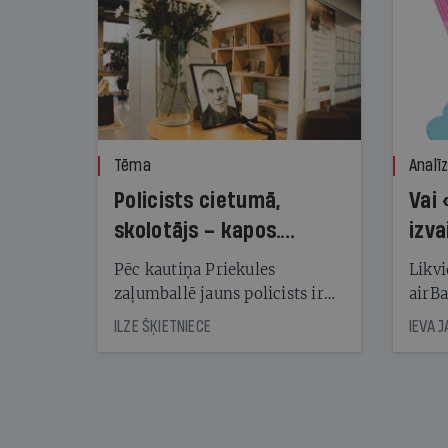
Tēma
Analī
Policists cietumā,
Vai 
skolotājs – kapos.
izva
Reibuma cena Priekulē
Pēc kautiņa Priekules
Likvi
zaļumballē jauns policists ir
airBa
nonācis cietumā, bet
oblig
ILZE ŠĶIETNIECE
IEVA 
cienījams pedagogs — kapos.
šone
Tik traģiska ir izrādījusies
lemša
divu promiļu reibuma cena
draud
sama
kas j