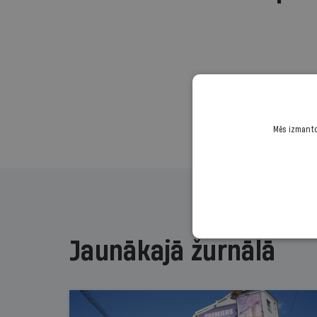
Mēs izmantoj
Jaunākajā žurnālā