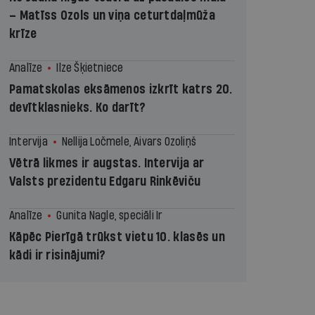
– Matīss Ozols un viņa ceturtdaļmūža
krīze
Analīze
Ilze Šķietniece
Pamatskolas eksāmenos izkrīt katrs 20.
devītklasnieks. Ko darīt?
Intervija
Nellija Ločmele, Aivars Ozoliņš
Vētrā likmes ir augstas. Intervija ar
Valsts prezidentu Edgaru Rinkēviču
Analīze
Gunita Nagle, speciāli Ir
Kāpēc Pierīgā trūkst vietu 10. klasēs un
kādi ir risinājumi?