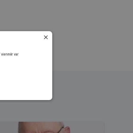
.
×
ī vienmēr var