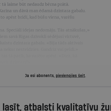
ir tā laime būt nedaudz bērna prātā.
 Karīna un dāvā man ēdamā dzintara gabalu.
 to apēst brīdī, kad būšu viena, varēšu
a. Speciāli idejas nedomāju. Tās atnākušas,»
iem savā Rīgas dzīvoklī sēdējusi virtuvē,
skaistu dzintara gabalu. «Bija tāds aktīvais
a nekur nesteidzies. Gandrīz vai peldi.»
 tas tā patīk, ka varētu apēst. «Diez, kā
amais dzintars!»
Ja esi abonents,
pievienojies šeit
.
 lasīt, atbalsti kvalitatīvu žu