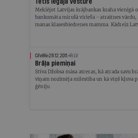
Tētis iegāja vēsturē
Meklējot Latvijas krājbankas kraha vienīgā of
bankomāta mirušā vīrieša - atraitnes vārdu, 
manas klasesbiedrenes mamma. Kādreiz Latvij
sasodīti maza...
Cilvēki
28.12.2011.
IR.LV
Brāļa piemiņai
Stīva Džobsa māsa atceras, kā atrada savu brā
viņam nozīmēja mīlestība un kā viņš kļuva pa
ģēniju