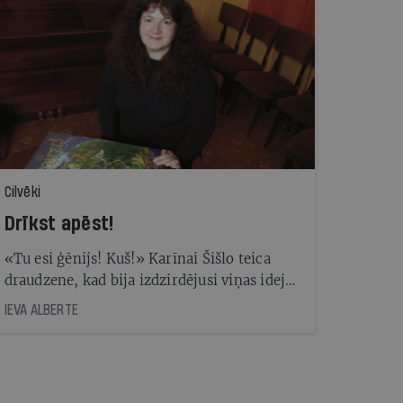
Cilvēki
Drīkst apēst!
«Tu esi ģēnijs! Kuš!» Karīnai Šišlo teica
draudzene, kad bija izdzirdējusi viņas ideju
- izgatavot karameli, kas izskatās kā
IEVA ALBERTE
dzintara gabals. Šogad to sāka pārdot