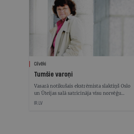
Cilvēki
Tumšie varoņi
Vasarā notikušais ekstrēmista slaktiņš Oslo
un Ūteijas salā satricināja visu norvēģu
sabiedrību. Kā tas bija iespējams? Atbildes
IR.LV
meklē arī slaveni kriminālromānu autori
un prāto, kā rakstīt turpmāk