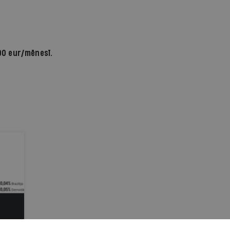
90 eur/mēnesī.