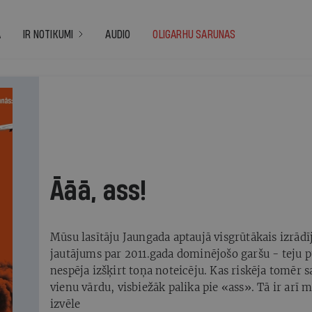
A
IR NOTIKUMI
AUDIO
OLIGARHU SARUNAS
2011
Āāā, ass!
Mūsu lasītāju Jaungada aptaujā visgrūtākais izrādī
jautājums par 2011.gada dominējošo garšu - teju 
nespēja izšķirt toņa noteicēju. Kas riskēja tomēr s
vienu vārdu, visbiežāk palika pie «ass». Tā ir arī 
izvēle