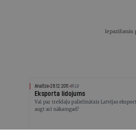
Iepazīšanās 
Analīze
28.12.2011.
IR.LV
Eksporta lidojums
Vai par trešdaļu palielinātais Latvijas ekspo
augt arī nākamgad?