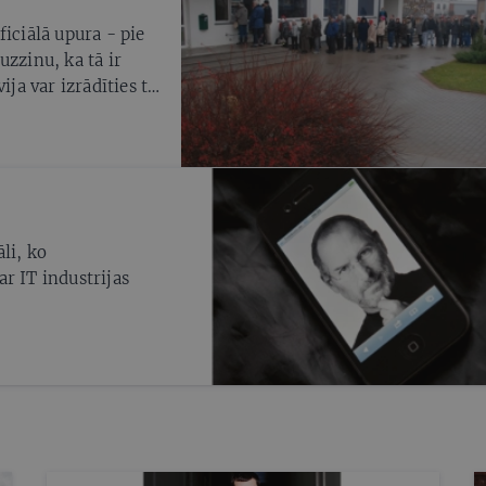
iciālā upura - pie
uzzinu, ka tā ir
a var izrādīties tik
li, ko
r IT industrijas