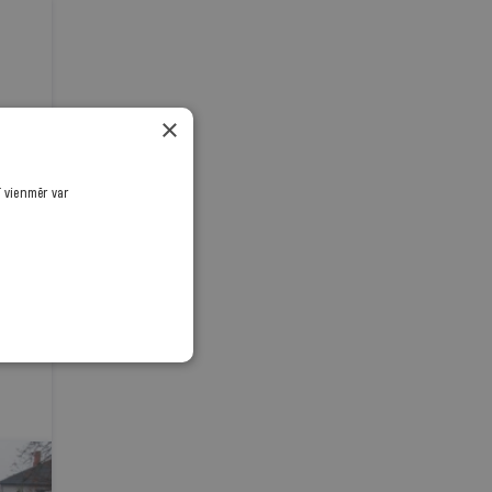
×
ī vienmēr var