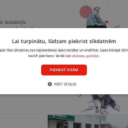
ir izmainījis
m tas maksājis dārgi
Lai turpinātu, lūdzam piekrist sīkdatnēm
am tikai sīkdatnes, kas nepieciešamas lapas darbībai un analītikai. Lapas kreisajā stūr
sīkdatņu politikā.
mainīt piekrišanu. Vairāk lasi
PIEKRIST VISĀM
acīs nāvei, viņš
RĀDĪT DETAĻAS
pateikt: «labā