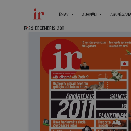
TĒMAS
ŽURNĀLI
ABONĒŠAN
IR - 29. decembris, 
IR
29. DECEMBRIS, 2011