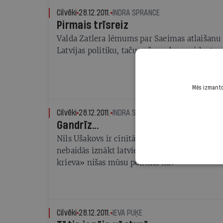
Cilvēki
28.12.2011.
INDRA SPRANCE
Pirmais trīsreiz
Valda Zatlera lēmums par Saeimas atlaišanu 
Latvijas politiku, taču pašam eksprezidenta
Mēs izmantoj
Cilvēki
28.12.2011.
INDRA SPRANCE
Gandrīz...
Nils Ušakovs ir cīnītājs - šovasar ieskatījies 
nebaidās iznākt latviešu vēlētāju priekšā un 
krieva» nišas mūsu politikā nav
Cilvēki
28.12.2011.
IEVA PUĶE