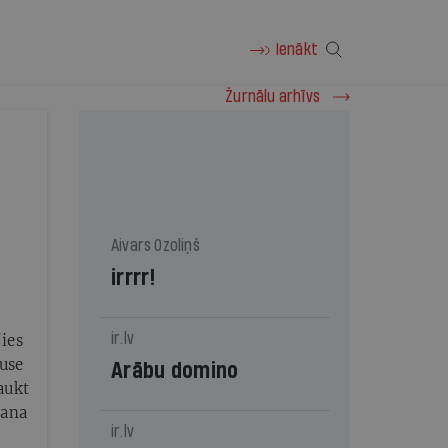
Ienākt
Žurnālu arhīvs
Aivars Ozoliņš
irrrr!
ir.lv
jies
puse
Arābu domino
aukt
mana
ir.lv