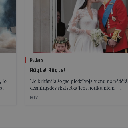
Radars
Rūgts! Rūgts!
, jo
Lielbritānija šogad piedzīvoja vienu no pēdējā
ta
desmitgades skaistākajiem notikumiem -
karaliskās kāzas
IR.LV