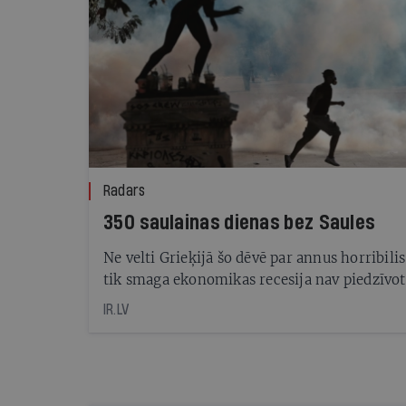
Radars
350 saulainas dienas bez Saules
Ne velti Grieķijā šo dēvē par annus horribilis
tik smaga ekonomikas recesija nav piedzīvo
kopš Otrā pasaules kara
IR.LV