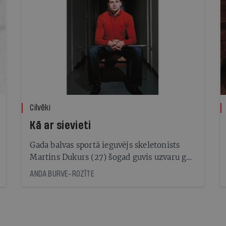
Cilvēki
Kā ar sievieti
Gada balvas sportā ieguvējs skeletonists
Martins Dukurs (27) šogad guvis uzvaru gan
Eiropas, gan pasaules čempionātā. Viens no
ANDA BURVE-ROZĪTE
panākumu noslēpumiem esot pašu radītā
slieces formula