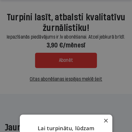
Turpini lasīt, atbalsti kvalitatīvu
žurnālistiku!
Iepazīšanās piedāvājums ir.lv abonēšanai. Atcel jebkurā brīdī.
3,90 €/mēnesī
Abonēt
Citas abonēšanas iespējas meklē šeit
×
Jaunākajā žurnālā
Lai turpinātu, lūdzam