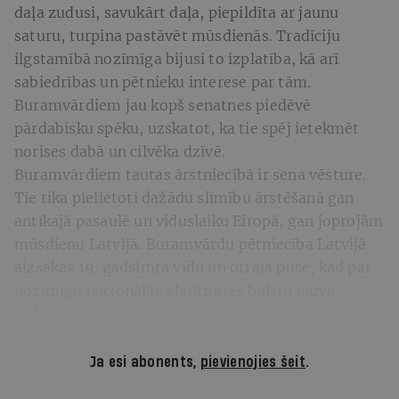
daļa zudusi, savukārt daļa, piepildīta ar jaunu
saturu, turpina pastāvēt mūsdienās. Tradīciju
ilgstamībā nozīmīga bijusi to izplatība, kā arī
sabiedrības un pētnieku interese par tām.
Buramvārdiem jau kopš senatnes piedēvē
pārdabisku spēku, uzskatot, ka tie spēj ietekmēt
norises dabā un cilvēka dzīvē.
Buramvārdiem tautas ārstniecībā ir sena vēsture.
Tie tika pielietoti dažādu slimību ārstēšanā gan
antīkajā pasaulē un viduslaiku Eiropā, gan joprojām
mūsdienu Latvijā. Buramvārdu pētniecība Latvijā
aizsākās 19. gadsimta vidū un otrajā pusē, kad par
nozīmīgu nacionālās identitātes balstu kļuva
folklora.
Ja esi abonents,
pievienojies šeit
.