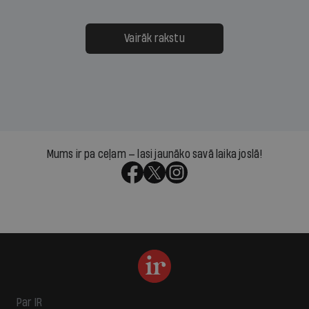
Vairāk rakstu
Mums ir pa ceļam — lasi jaunāko savā laika joslā!
Par IR