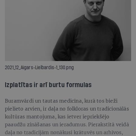
2021_12_Aigars-Lielbardis-1_130.png
Izplatītas ir arī burtu formulas
Buramvārdi un tautas medicīna, kurā tos bieži
pielieto arvien, ir daļa no folkloras un tradicionālās
kultūras mantojuma, kas ietver iepriekšējo
paaudžu zināšanas un ieradumus. Pierakstītā veidā
daļa no tradīcijām nonākusi krātuvēs un arhīvos,