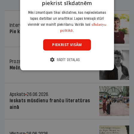
piekrist sīkdatnēm
Mēs izmantojam tikai sīkdatnes, kas nepieciešamas
lapas darbībai un analītikai. Lapas kreisajā stūrī
sīkdatņu
Intervija
26.06.2026.
vienmēr var mainīt piekrišanu. Vairāk lasi
politikā.
Pie kaimiņiem igauņiem
PIEKRIST VISĀM
RĀDĪT DETAĻAS
Proza
26.06.2026.
Mečnikova ielas divas joslas
Apskats
26.06.2026.
Ieskats mūsdienu franču literatūras
ainā
Vēsture
26.06.2026.