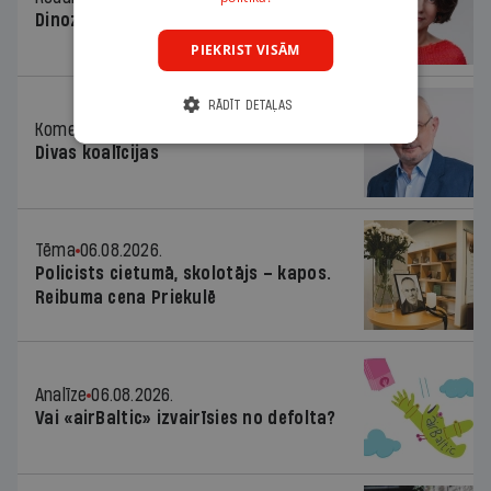
Dinozaura triks
PIEKRIST VISĀM
RĀDĪT DETAĻAS
Komentārs
06.08.2026.
Divas koalīcijas
Tēma
06.08.2026.
Policists cietumā, skolotājs – kapos.
Reibuma cena Priekulē
Analīze
06.08.2026.
Vai «airBaltic» izvairīsies no defolta?