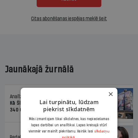
Citas abonēšanas iespējas meklē šeit
Jaunākajā žurnālā
×
Analīze
06.08.2026.
Lai turpinātu, lūdzam
Kā Šlesera partija palika nesodīta par
piekrist sīkdatnēm
340 000 vērtu reklāmas kampaņu
Mēs izmantojam tikai sīkdatnes, kas nepieciešamas
lapas darbībai un analītikai. Lapas kreisajā stūrī
sīkdatņu
vienmēr var mainīt piekrišanu. Vairāk lasi
Redaktores sleja
06.08.2026.
politikā.