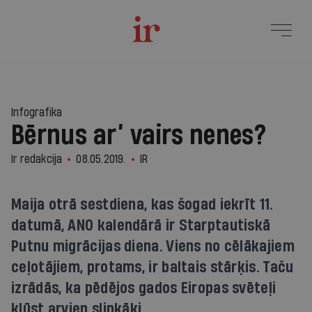
Infografika
Bērnus ar’ vairs nenes?
Ir redakcija
08.05.2019.
IR
Maija otrā sestdiena, kas šogad iekrīt 11.
datumā, ANO kalendārā ir Starptautiskā
Putnu migrācijas diena. Viens no cēlākajiem
ceļotājiem, protams, ir baltais stārķis. Taču
izrādās, ka pēdējos gados Eiropas svēteļi
kļūst arvien slinkāki.