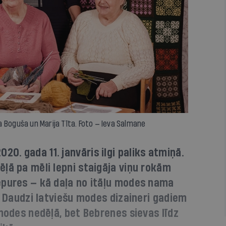
ita Boguša un Marija Tīta. Foto — Ieva Salmane
. gada 11. janvāris ilgi paliks atmiņā.
ļā pa mēli lepni staigāja viņu rokām
epures — kā daļa no itāļu modes nama
s. Daudzi latviešu modes dizaineri gadiem
 modes nedēļā, bet Bebrenes sievas līdz