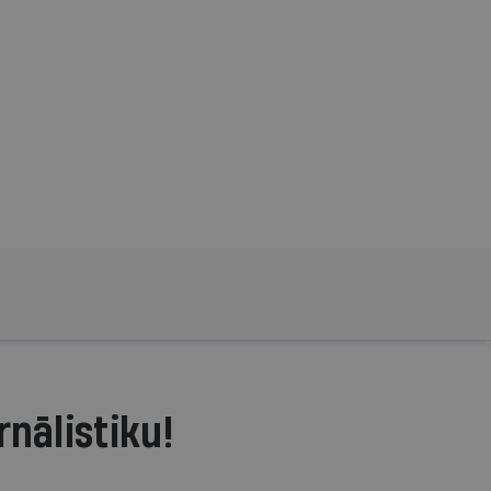
rnālistiku!
.