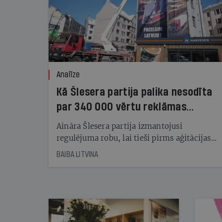
Analīze
Kā Šlesera partija palika nesodīta
par 340 000 vērtu reklāmas
kampaņu
Aināra Šlesera partija izmantojusi
regulējuma robu, lai tieši pirms aģitācijas
starta izreklamētos par summu, kas
BAIBA LITVINA
pārsniedz trešdaļu no likumīgi atļautajiem
kampaņas tēriņiem. KNAB pārkāpumus
nekonstatē