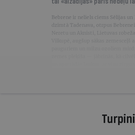
tai «aizadījās» pāris nedēļu l
Bebrene ir neliels ciems Sēlijas un
dzimtā Tadenava, otrpus Bebrenei 
Neretu un Aknīsti, Lietuvas robeža
Vilkupē, augšup sākas zemesceļš 
pauguriem un milzu ozoliem mirdz 
zemes pleķīša — jābrīnās, kā cilvē
un apstrādāt laukus, ar visu zirgu 
Turpini