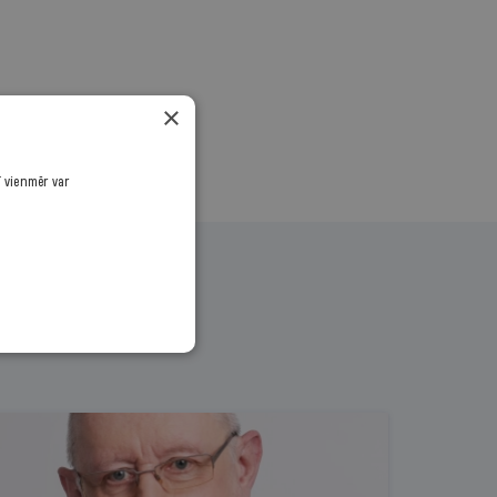
×
ī vienmēr var