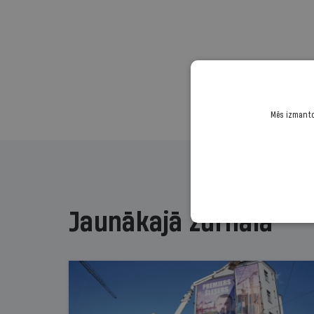
Mēs izmantoj
Jaunākajā žurnālā