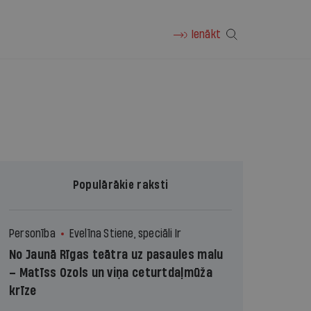
Ienākt
Populārākie raksti
Personība
Evelīna Stiene, speciāli Ir
No Jaunā Rīgas teātra uz pasaules malu
– Matīss Ozols un viņa ceturtdaļmūža
krīze