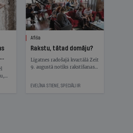
Afiša
ns
Rakstu, tātad domāju?
Līgatnes radošajā kvartālā Zeit
9. augustā notiks rakstīšanas
ēl
festivāls Rakstivāls
ju,
icas
EVELĪNA STIENE, SPECIĀLI IR
tītāju
tēm
nāt
kad
v