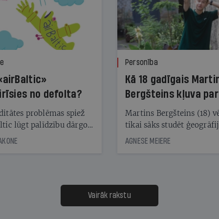
ze
Personība
«airBaltic»
Kā 18 gadīgais Marti
irīsies no defolta?
Bergšteins kļuva par
laika ziņu seju?
ditātes problēmas spiež
Martins Bergšteins (18) v
ltic lūgt palīdzību dārgo
tikai sāks studēt ģeogrāfi
āciju turētājiem, taču
bet viņa sacītajam jau uzt
JAKONE
AGNESE MEIERE
dēļ nebija kvoruma
tūkstošiem laika ziņu ska
nai. Vai lidsabiedrībai
Latvijā. Aiz dažām minū
 defolts, ja tā nespēs
televīzijas ēterā ir 11 gadi
ksāt augstos procentus,
uzcītīga darba, mammas
āpārskaita jau trīs dienas
atbalsts un drosme turpi
Vairāk rakstu
s nākamās sapulces
meteovērojumus arī tad, 
ta vidū?
šķiet, ka tie nevienam na