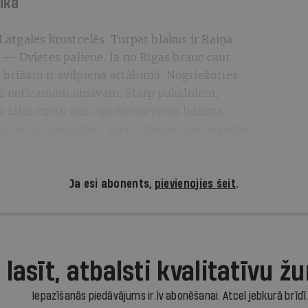
aikā
 Latgales krustcelēs. Turpat blakus ir Raiņa
— Dvietes paliene. Ja no Rīgas brauc caur
 brīžam ir svilpiena attālumā. Nogriežoties
ar neticamām ainavām. Starp pakalniem,
zilas ezeru acis, un nav neviena līdzena
ki šeit iemanījušies uzcelt mājas, kas negāžas,
vai traktoru neieripojot ezerā!
Ja esi abonents,
pievienojies šeit
.
 lasīt, atbalsti kvalitatīvu žu
Iepazīšanās piedāvājums ir.lv abonēšanai. Atcel jebkurā brīdī