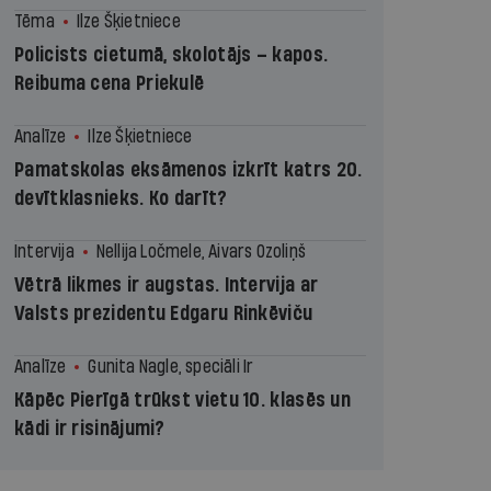
Tēma
Ilze Šķietniece
Policists cietumā, skolotājs – kapos.
Reibuma cena Priekulē
Analīze
Ilze Šķietniece
Pamatskolas eksāmenos izkrīt katrs 20.
devītklasnieks. Ko darīt?
Intervija
Nellija Ločmele, Aivars Ozoliņš
Vētrā likmes ir augstas. Intervija ar
Valsts prezidentu Edgaru Rinkēviču
Analīze
Gunita Nagle, speciāli Ir
Kāpēc Pierīgā trūkst vietu 10. klasēs un
kādi ir risinājumi?