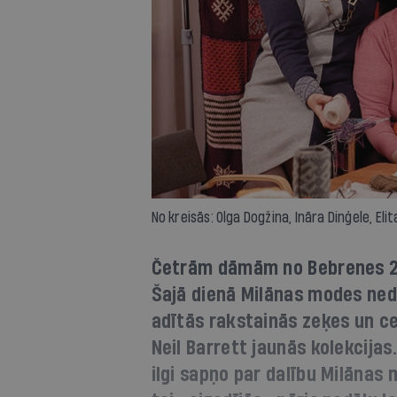
No kreisās: Olga Dogžina, Ināra Dinģele, El
Četrām dāmām no Bebrenes 2020
Šajā dienā Milānas modes nedē
adītās rakstainās zeķes un c
Neil Barrett jaunās kolekcija
ilgi sapņo par dalību Milānas