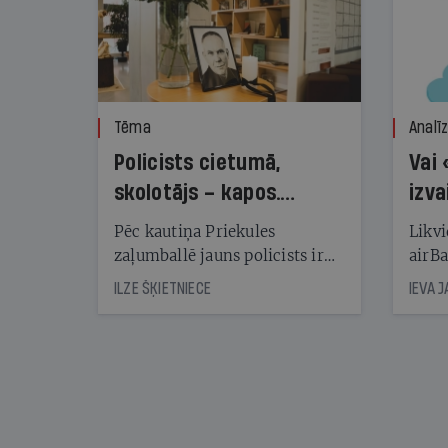
Tēma
Analī
Policists cietumā,
Vai 
skolotājs – kapos.
izva
Reibuma cena Priekulē
Pēc kautiņa Priekules
Likvi
zaļumballē jauns policists ir
airBa
nonācis cietumā, bet
oblig
ILZE ŠĶIETNIECE
IEVA 
cienījams pedagogs — kapos.
šone
Tik traģiska ir izrādījusies
lemša
divu promiļu reibuma cena
draud
sama
kas j
pirm
augus