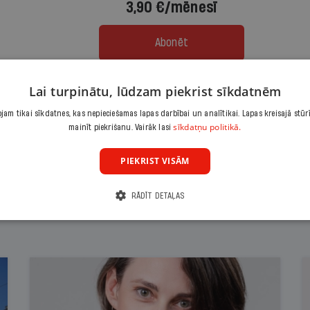
3,90 €/mēnesī
Abonēt
Citas abonēšanas iespējas meklē šeit
Lai turpinātu, lūdzam piekrist sīkdatnēm
am tikai sīkdatnes, kas nepieciešamas lapas darbībai un analītikai. Lapas kreisajā stūr
sīkdatņu politikā.
mainīt piekrišanu. Vairāk lasi
PIEKRIST VISĀM
RĀDĪT DETAĻAS