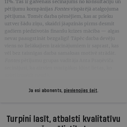
11%. Tas ir galvenais secinājums no konsultāciju un
pētījumu kompānijas
Fontes
vispārējā atalgojuma
pētījuma. Tomēr darba ņēmējiem, kas ar prieku
uztver šādu ziņu, skaidri jāapzinās pirms desmit
gadiem piedzīvotās finanšu krīzes mācība — algas
nevar paaugstināt bezgalīgi! Tāpēc darba devēju
viens no lielākajiem izaicinājumiem ir saprast, kas
vēl bez taisnīgas darba samaksas motivē strādāt.
Fontes
pētījumu grupas vadītāja Anta Praņēviča
secinājusi, ka aizvien svarīgākas kļūst lietas, ko
grūti izmērīt naudā.
Ja esi abonents,
pievienojies šeit
.
Turpini lasīt, atbalsti kvalitatīvu