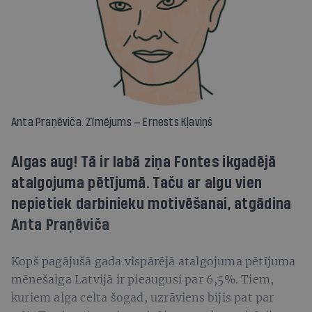
Anta Praņēviča. Zīmējums — Ernests Kļaviņš
Algas aug! Tā ir labā ziņa Fontes ikgadējā
atalgojuma pētījumā. Taču ar algu vien
nepietiek darbinieku motivēšanai, atgādina
Anta Praņēviča
Kopš pagājušā gada vispārējā atalgojuma pētījuma
mēnešalga Latvijā ir pieaugusi par 6,5%. Tiem,
kuriem alga celta šogad, uzrāviens bijis pat par