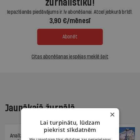
žurnālistiku!
Iepazīšanās piedāvājums ir.lv abonēšanai. Atcel jebkurā brīdī.
3,90 €/mēnesī
Abonēt
Citas abonēšanas iespējas meklē šeit
Jaunākajā žurnālā
×
Lai turpinātu, lūdzam
piekrist sīkdatnēm
Analīze
06.08.2026.
Mēs izmantojam tikai sīkdatnes, kas nepieciešamas