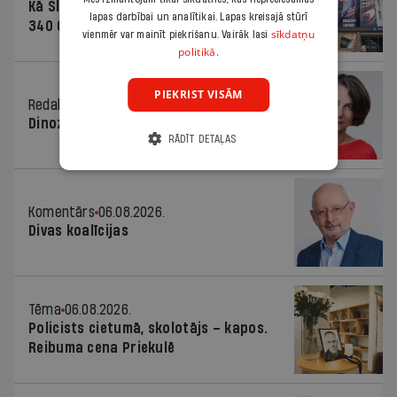
Kā Šlesera partija palika nesodīta par
lapas darbībai un analītikai. Lapas kreisajā stūrī
340 000 vērtu reklāmas kampaņu
sīkdatņu
vienmēr var mainīt piekrišanu. Vairāk lasi
politikā.
PIEKRIST VISĀM
Redaktores sleja
06.08.2026.
Dinozaura triks
RĀDĪT DETAĻAS
Komentārs
06.08.2026.
Divas koalīcijas
Tēma
06.08.2026.
Policists cietumā, skolotājs – kapos.
Reibuma cena Priekulē