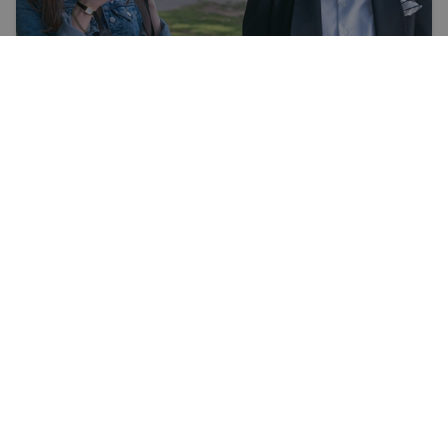
Afiša
Kinojaunumi
KRISTĪNE SIMSONE