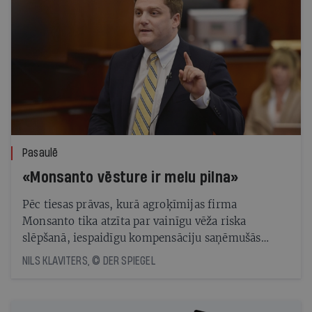
Pasaulē
«Monsanto vēsture ir melu pilna»
Pēc tiesas prāvas, kurā agroķīmijas firma
Monsanto tika atzīta par vainīgu vēža riska
slēpšanā, iespaidīgu kompensāciju saņēmušās
personas advokāts prognozē, ka nākotnē ražotāju
NILS KLAVITERS, © DER SPIEGEL
gaida daudz jaunu problēmu