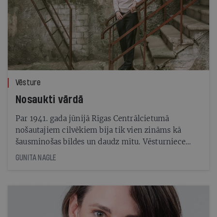
Vēsture
Nosaukti vārdā
Par 1941. gada jūnijā Rīgas Centrālcietumā
nošautajiem cilvēkiem bija tik vien zināms kā
šausminošas bildes un daudz mītu. Vēsturniece
Inese Dreimane skrupulozā pētījumā ir precizējusi,
GUNITA NAGLE
ka čekisti nošāva 99 cilvēkus. Arī to, kas viņi bija