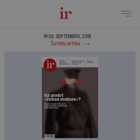
IR - 20. septembris, 201
IR
20. SEPTEMBRIS, 2018
Žurnālu arhīvs