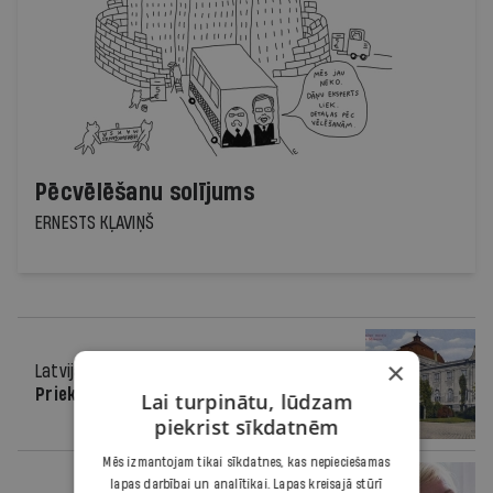
Pēcvēlēšanu solījums
ERNESTS KĻAVIŅŠ
×
Latvijas simtgade
19.09.2018.
Priekā
Lai turpinātu, lūdzam
piekrist sīkdatnēm
Mēs izmantojam tikai sīkdatnes, kas nepieciešamas
lapas darbībai un analītikai. Lapas kreisajā stūrī