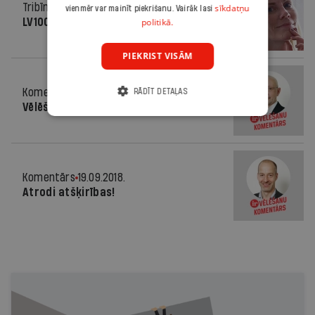
Tribīne
19.09.2018.
sīkdatņu
vienmēr var mainīt piekrišanu. Vairāk lasi
LV100+1
politikā.
PIEKRIST VISĀM
Komentārs
19.09.2018.
RĀDĪT DETAĻAS
Vēlēšanu sekss
Komentārs
19.09.2018.
Atrodi atšķirības!