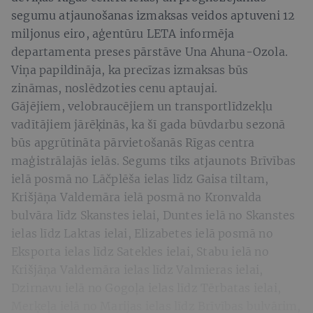
segumu atjaunošanas izmaksas veidos aptuveni 12
miljonus eiro, aģentūru LETA informēja
departamenta preses pārstāve Una Ahuna-Ozola.
Viņa papildināja, ka precīzas izmaksas būs
zināmas, noslēdzoties cenu aptaujai.
Gājējiem, velobraucējiem un transportlīdzekļu
vadītājiem jārēķinās, ka šī gada būvdarbu sezonā
būs apgrūtināta pārvietošanās Rīgas centra
maģistrālajās ielās. Segums tiks atjaunots Brīvības
ielā posmā no Lāčplēša ielas līdz Gaisa tiltam,
Krišjāņa Valdemāra ielā posmā no Kronvalda
bulvāra līdz Skanstes ielai, Duntes ielā no Skanstes
ielas līdz Laktas ielai, Elizabetes ielā posmā no
Eksporta ielas līdz Satekles ielai, Stabu ielā no
Krišjāņa Valdemāra ielas līdz Valmieras ielai,
Dzirnavu ielā no Gogoļa ielas līdz Tērbatas ielai,
Merķeļa ielā no Marijas ielas līdz Brīvības bulvārim,