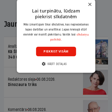
×
Lai turpinātu, lūdzam
piekrist sīkdatnēm
Jaunākajā žurnālā
Mēs izmantojam tikai sīkdatnes, kas nepieciešamas
lapas darbībai un analītikai. Lapas kreisajā stūrī
sīkdatņu
vienmēr var mainīt piekrišanu. Vairāk lasi
politikā.
Analīze
06.08.2026.
PIEKRIST VISĀM
Kā Šlesera partija palika nesodīta par
340 000 vērtu reklāmas kampaņu
RĀDĪT DETAĻAS
Redaktores sleja
06.08.2026.
Dinozaura triks
Komentārs
06.08.2026.