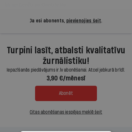
kā arī Lenču un Ganu ielās.
Ja esi abonents,
pievienojies šeit
.
Turpini lasīt, atbalsti kvalitatīvu
žurnālistiku!
Iepazīšanās piedāvājums ir.lv abonēšanai. Atcel jebkurā brīdī.
3,90 €/mēnesī
Abonēt
Citas abonēšanas iespējas meklē šeit