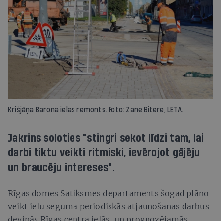
Krišjāņa Barona ielas remonts. Foto: Zane Bitere, LETA.
Jakrins soloties "stingri sekot līdzi tam, lai
darbi tiktu veikti ritmiski, ievērojot gājēju
un braucēju intereses".
Rīgas domes Satiksmes departaments šogad plāno
veikt ielu seguma periodiskās atjaunošanas darbus
deviņās Rīgas centra ielās, un prognozējamās