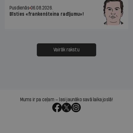
Pusdienās
06.08.2026.
Bīsties «frankenšteina radījumu»!
Vairāk rakstu
Mums ir pa ceļam — lasi jaunāko savā laika joslā!