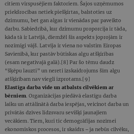
citiem virspusējiem faktoriem​​. Šajos uzņēmumos
priekšrocības netiek piešķirtas, balstoties uz
dzimumu, bet gan algas ir vienādas par paveikto
darbu. Sabiedrībā, kur dzimumu proporcija ir tāda,
kāda tā ir Latvijā, diemžēl šis aspekts joprojām ir
nozīmīgi vājš. Latvija ir viena no valstīm Eiropas
Savienībā, kur pastāv būtiskas algu atšķirības
(esam negatīvajā galā).
[8]
Par šo tēmu daudz
“šķēpu lauzti” un nereti izskaidrojums šīm algu
atšķirībam nav viegli izprotams.
[9]
Elastīga darba vide un atbalsts cilvēkiem ar
bērniem
. Organizācijas piedāvā elastīgu darba
laiku un attālinātā darba iespējas, veicinot darba un
privātās dzīves līdzsvaru​ sevišķi jaunajiem
vecākiem. Tiem, kuri tic demogrāfijas nozīmei
ekonomiskos procesos, ir skaidrs ‒ ja nebūs cilvēku,