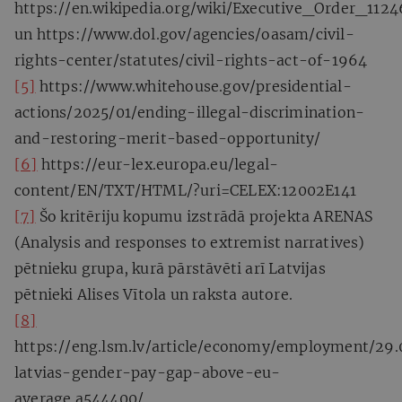
https://en.wikipedia.org/wiki/Executive_Order_1124
un https://www.dol.gov/agencies/oasam/civil-
rights-center/statutes/civil-rights-act-of-1964
[5]
https://www.whitehouse.gov/presidential-
actions/2025/01/ending-illegal-discrimination-
and-restoring-merit-based-opportunity/
[6]
https://eur-lex.europa.eu/legal-
content/EN/TXT/HTML/?uri=CELEX:12002E141
[7]
Šo kritēriju kopumu izstrādā projekta ARENAS
(Analysis and responses to extremist narratives)
pētnieku grupa, kurā pārstāvēti arī Latvijas
pētnieki Alises Vītola un raksta autore.
[8]
https://eng.lsm.lv/article/economy/employment/29
latvias-gender-pay-gap-above-eu-
average.a544400/