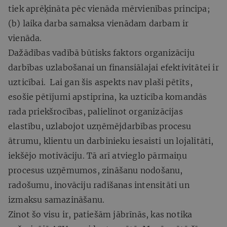
tiek aprēķināta pēc vienāda mērvienības principa;
(b) laika darba samaksa vienādam darbam ir
vienāda.
Dažādības vadībā būtisks faktors organizāciju
darbības uzlabošanai un finansiālajai efektivitātei ir
uzticībai. Lai gan šis aspekts nav plaši pētīts,
esošie pētījumi apstiprina, ka uzticība komandās
rada priekšrocības, palielinot organizācijas
elastību, uzlabojot uzņēmējdarbības procesu
ātrumu, klientu un darbinieku iesaisti un lojalitāti,
iekšējo motivāciju. Tā arī atvieglo pārmaiņu
procesus uzņēmumos, zināšanu nodošanu,
radošumu, inovāciju radīšanas intensitāti un
izmaksu samazināšanu.
Zinot šo visu ir, patiešām jābrīnās, kas notika