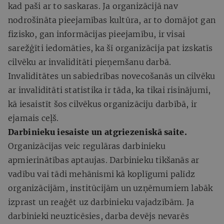
kad paši ar to saskaras. Ja organizācijā nav
nodrošināta pieejamības kultūra, ar to domājot gan
fizisko, gan informācijas pieejamību, ir visai
sarežģīti iedomāties, ka šī organizācija pat izskatīs
cilvēku ar invaliditāti pieņemšanu darbā.
Invaliditātes un sabiedrības novecošanās un cilvēku
ar invaliditāti statistika ir tāda, ka tikai risinājumi,
kā iesaistīt šos cilvēkus organizāciju darbībā, ir
ejamais ceļš.
Darbinieku iesaiste un atgriezeniskā saite.
Organizācijas veic regulāras darbinieku
apmierinātības aptaujas. Darbinieku tikšanās ar
vadību vai tādi mehānismi kā koplīgumi palīdz
organizācijām, institūcijām un uzņēmumiem labāk
izprast un reaģēt uz darbinieku vajadzībām​​. Ja
darbinieki neuzticēsies, darba devējs nevarēs