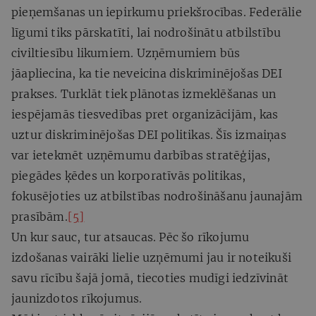
pieņemšanas un iepirkumu priekšrocības. Federālie
līgumi tiks pārskatīti, lai nodrošinātu atbilstību
civiltiesību likumiem. Uzņēmumiem būs
jāapliecina, ka tie neveicina diskriminējošas DEI
prakses. Turklāt tiek plānotas izmeklēšanas un
iespējamās tiesvedības pret organizācijām, kas
uztur diskriminējošas DEI politikas. Šīs izmaiņas
var ietekmēt uzņēmumu darbības stratēģijas,
piegādes ķēdes un korporatīvās politikas,
fokusējoties uz atbilstības nodrošināšanu jaunajām
prasībām.
[5]
Un kur sauc, tur atsaucas. Pēc šo rīkojumu
izdošanas vairāki lielie uzņēmumi jau ir noteikuši
savu rīcību šajā jomā, tiecoties mudīgi iedzīvināt
jaunizdotos rīkojumus.