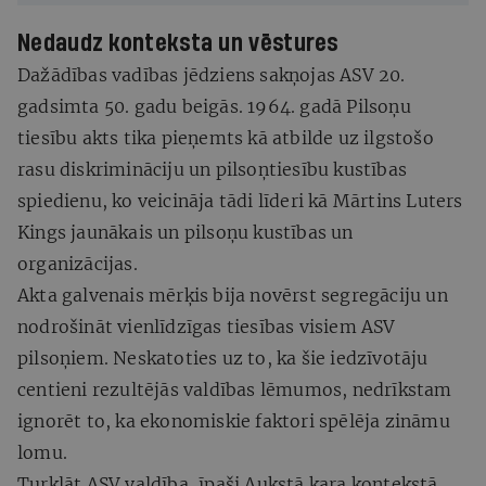
Nedaudz konteksta un vēstures
Dažādības vadības jēdziens sakņojas ASV 20.
gadsimta 50. gadu beigās. 1964. gadā Pilsoņu
tiesību akts tika pieņemts kā atbilde uz ilgstošo
rasu diskrimināciju un pilsoņtiesību kustības
spiedienu, ko veicināja tādi līderi kā Mārtins Luters
Kings jaunākais un pilsoņu kustības un
organizācijas.
Akta galvenais mērķis bija novērst segregāciju un
nodrošināt vienlīdzīgas tiesības visiem ASV
pilsoņiem. Neskatoties uz to, ka šie iedzīvotāju
centieni rezultējās valdības lēmumos, nedrīkstam
ignorēt to, ka ekonomiskie faktori spēlēja zināmu
lomu.
Turklāt ASV valdība, īpaši Aukstā kara kontekstā,