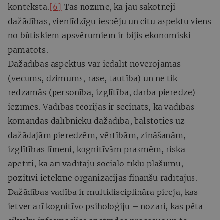
kontekstā.
[6]
Tas nozīmē, ka jau sākotnēji
dažādības, vienlīdzīgu iespēju un citu aspektu viens
no būtiskiem apsvērumiem ir bijis ekonomiski
pamatots.
Dažādības aspektus var iedalīt novērojamās
(vecums, dzimums, rase, tautība) un ne tik
redzamās (personība, izglītība, darba pieredze)
iezīmēs. Vadības teorijās ir secināts, ka vadības
komandas dalībnieku dažādība, balstoties uz
dažādajām pieredzēm, vērtībām, zināšanām,
izglītības līmeni, kognitīvām prasmēm, riska
apetīti, kā arī vadītāju sociālo tīklu plašumu,
pozitīvi ietekmē organizācijas finanšu rādītājus.
Dažādības vadība ir multidisciplināra pieeja, kas
ietver arī kognitīvo psiholoģiju – nozari, kas pēta