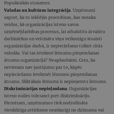
Populārākās straumes:
Valodas un kultūras integrācija
. Uzņēmumi
saprot, ka to iekšējās procedūras, kas nosaka
veidus, kā organizācijas īsteno savus
uzņēmējdarbības procesus, lai atbalstītu ārvalstu
darbiniekus un veicinātu viņu veiksmīgu iesaisti
organizācijas darbā, ir nepieciešams tulkot citās
valodās​. Vai tas ietekmē lēmumu pieņemšanas
ātrumu organizācijā? Neapšaubāmi. Ceru, ka
nevienam nav jautājumu par to, kāpēc
nepieciešams ietekmēt lēmumu pieņemšanas
ātrumu. Sliktākais lēmums ir nepieņemts lēmums.
Diskriminācijas nepieļaušana
. Organizācijas
īsteno nulles toleranci pret diskrimināciju.
Piemēram, uzņēmumos tiek nodrošināta
vienlīdzīga attieksme neatkarīgi no dzimuma vai