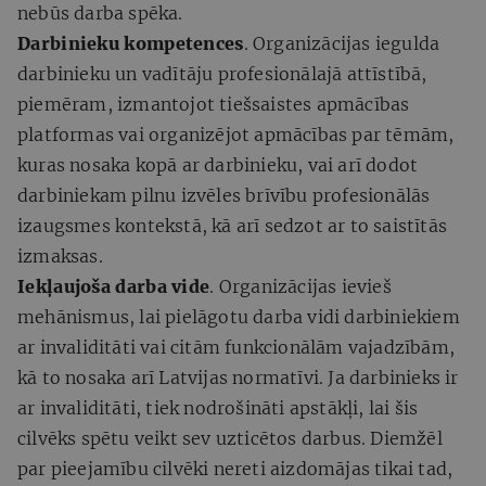
nebūs darba spēka.
Darbinieku kompetences
. Organizācijas iegulda
darbinieku un vadītāju profesionālajā attīstībā,
piemēram, izmantojot tiešsaistes apmācības
platformas vai organizējot apmācības​​ par tēmām,
kuras nosaka kopā ar darbinieku, vai arī dodot
darbiniekam pilnu izvēles brīvību profesionālās
izaugsmes kontekstā, kā arī sedzot ar to saistītās
izmaksas.
Iekļaujoša darba vide
. Organizācijas ievieš
mehānismus, lai pielāgotu darba vidi darbiniekiem
ar invaliditāti vai citām funkcionālām vajadzībām,
kā to nosaka arī Latvijas normatīvi. Ja darbinieks ir
ar invaliditāti, tiek nodrošināti apstākļi, lai šis
cilvēks spētu veikt sev uzticētos darbus. Diemžēl
par pieejamību cilvēki nereti aizdomājas tikai tad,