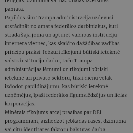
reliģijas, dzimuma vai nacionālās izcelsmes
pamata.
Papildus šim Trampa administrācija uzdevusi
atstādināt no amata federālos darbiniekus, kuri
strādā šajā jomā un apturēt valdības institūciju
interneta vietnes, kas skaidro dažādības vadības
principu praksi. Jebkuri rīkojumi būtiski ietekmē
valsts institūciju darbu, taču Trampa
administrācijas lēmumi un rīkojumi būtiski
ietekmē arī privāto sektoru, tikai dienu vēlāk
izdodot papildinājumu, kas būtiski ietekmē
uzņēmējus, īpaši federālos līgumslēdzējus un lielas
korporācijas.
Minētais rīkojums atceļ prasības par DEI
programmām, aizliedzot jebkādas rases, dzimuma
vai citu identitātes faktoru balstītas darbā