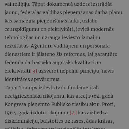
vai reliģiju. Tāpat dokumentā uzdots izstrādāt
jaunu, federālās valdības pieņemšanas darbā plānu,
kas samazina pieņemšanas laiku, uzlabo
caurspīdīgumu un efektivitāti, ievieš modernās
tehnoloģijas un uzrauga ieviesto izmaiņu
rezultātus. Aģentūru vadītājiem un personāla
dienestiem ir jāīsteno šīs reformas, lai garantētu
federālā darbaspēka augstāko kvalitāti un
efektivitāti
[3]
uzsverot nopelnu principu, nevis
identitātes apsvērumus.
Tāpat Tramps izdevis tādu fundamentāli
neatgriezenisku rīkojumu, kas atceļ 1964. gadā
Kongresa pieņemto Publisko tiesību aktu. Proti,
1964. gada izdotu rīkojumu,
[4]
kas aizliedza
diskrimināciju, balstoties uz rases, ādas krāsas,