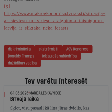
[9]
https://www.makroekonomika.lv/raksti/situacija-
ar-sieviesu-un-viriesu-atalgojuma-taisnigumu-
latvija-ir-sliktaka-neka-ierasts
diskriminācija
ekstrēmisti
ASV Kongress
Donalds Tramps
iekļaujoša sabiedrība
dažādības vadība
Tev varētu interesēt
04.08.2026
MARIJA LESKAVNIECE
Brīvajā laikā
Šķiet, visu pasauli kā lina jūras dvielis, kas