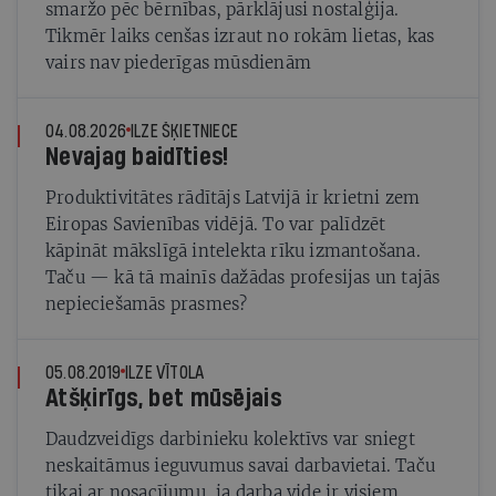
smaržo pēc bērnības, pārklājusi nostalģija.
Tikmēr laiks cenšas izraut no rokām lietas, kas
vairs nav piederīgas mūsdienām
04.08.2026
ILZE ŠĶIETNIECE
Nevajag baidīties!
Produktivitātes rādītājs Latvijā ir krietni zem
Eiropas Savienības vidējā. To var palīdzēt
kāpināt mākslīgā intelekta rīku izmantošana.
Taču — kā tā mainīs dažādas profesijas un tajās
nepieciešamās prasmes?
05.08.2019
ILZE VĪTOLA
Atšķirīgs, bet mūsējais
Daudzveidīgs darbinieku kolektīvs var sniegt
neskaitāmus ieguvumus savai darbavietai. Taču
tikai ar nosacījumu, ja darba vide ir visiem