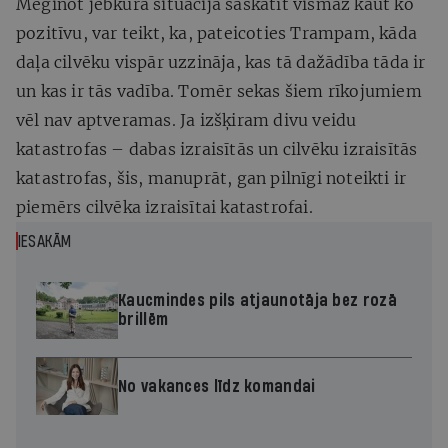
Mēģinot jebkurā situācijā saskatīt vismaz kaut ko
pozitīvu, var teikt, ka, pateicoties Trampam, kāda
daļa cilvēku vispār uzzināja, kas tā dažādība tāda ir
un kas ir tās vadība. Tomēr sekas šiem rīkojumiem
vēl nav aptveramas. Ja izšķiram divu veidu
katastrofas – dabas izraisītās un cilvēku izraisītās
katastrofas, šis, manuprāt, gan pilnīgi noteikti ir
piemērs cilvēka izraisītai katastrofai.
IESAKĀM
Kaucmindes pils atjaunotāja bez rozā
brillēm
No vakances līdz komandai