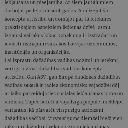
iekļaušana un pieejamība
.
Ar šiem jautājumiem
darbojos pēdējos desmit gadus. Analizējot šā
koncepta attīstību un domājot par tā ietekmes
praktiskajiem aspektiem ikdienas dzīvē, esmu
izgājusi vairākus lokus. Iznākumā ir izstrādāti un
ieviesti risinājumi vairākos Latvijas uzņēmumos,
institūcijās un organizācijās.
Lai izprastu dažādības vadības nozīmi un ietekmi,
vērtīgi ir zināt dažādības vadības koncepta
attīstību. Gan ASV, gan Eiropā daudzkas dažādības
vadības sakarā ir radies ekonomisku vajadzību dēļ,
ar laiku pārveidojoties sociālās iekļaušanas jomā un
virzienā. Tāpēc nereti ir vajadzīga piepūle, meklējot
variantus, kā pārvarēt virspusīgu attieksmi
dažādības vadībai. Virspusīgums diemžēl bieži vien
raksturo dažādu cilvēku un grupu iekļaušanas