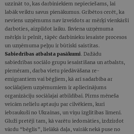
uzzināt to, kas darbiniekiem nepieciešams, lai
labāk veiktu savus pienākumus. Gribētos cerēt, ka
neviens uzņēmums nav izveidots ar mērķi vienkārši
darboties, aizpildot laiku. Ikviena uzņēmuma
mērķis ir pelnīt, tāpēc darbinieku iesaiste procesos
un uzņēmuma peļņu ir būtiski saistītas.
Sabiedrības atbalsta pasākumi
. Dažādu
sabiedrības sociālo grupu iesaistīšana un atbalsts,
piemēram, darba vietu piedāvāšana re-
emigrantiem vai bēgļiem, kā arī sadarbība ar
sociālajiem uzņēmumiem ir apliecinājums
organizāciju sociālajai atbildībai​​. Pirms mēneša
veicām nelielu aptauju par cilvēkiem, kuri
iebraukuši no Ukrainas, un viņu izglītības līmeni.
Gluži pretēji tam, kā varētu iedomāties, izdzirdot
vārdu “bēglis”, lielākā daļa, vairāk nekā puse no