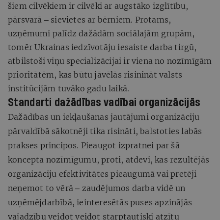
šiem cilvēkiem ir cilvēki ar augstāko izglītību,
pārsvarā ‒ sievietes ar bērniem. Protams,
uzņēmumi palīdz dažādām sociālajām grupām,
tomēr Ukrainas iedzīvotāju iesaiste darba tirgū,
atbilstoši viņu specializācijai ir viena no nozīmīgām
prioritātēm, kas būtu jāvēlās risinināt valsts
institūcijām tuvāko gadu laikā.
Standarti dažādības vadībai organizācijās
Dažādības un iekļaušanas jautājumi organizāciju
pārvaldībā sākotnēji tika risināti, balstoties labās
prakses principos. Pieaugot izpratnei par šā
koncepta nozīmīgumu, proti, atdevi, kas rezultējās
organizāciju efektivitātes pieaugumā vai pretēji
neņemot to vērā ‒ zaudējumos darba vidē un
uzņēmējdarbībā, ieinteresētās puses apzinājās
vajadzību veidot veidot starptautiski atzītu