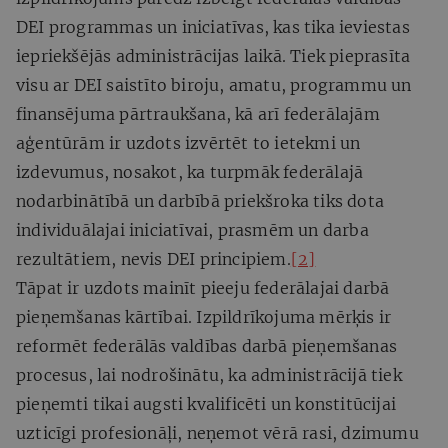
DEI programmas un iniciatīvas, kas tika ieviestas
iepriekšējās administrācijas laikā. Tiek pieprasīta
visu ar DEI saistīto biroju, amatu, programmu un
finansējuma pārtraukšana, kā arī federālajām
aģentūrām ir uzdots izvērtēt to ietekmi un
izdevumus, nosakot, ka turpmāk federālajā
nodarbinātībā un darbībā priekšroka tiks dota
individuālajai iniciatīvai, prasmēm un darba
rezultātiem, nevis DEI principiem.
[2]
Tāpat ir uzdots mainīt pieeju federālajai darbā
pieņemšanas kārtībai. Izpildrīkojuma mērķis ir
reformēt federālās valdības darbā pieņemšanas
procesus, lai nodrošinātu, ka administrācijā tiek
pieņemti tikai augsti kvalificēti un konstitūcijai
uzticīgi profesionāļi, neņemot vērā rasi, dzimumu