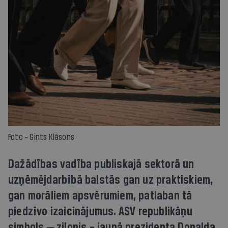
Foto - Gints Klāsons
Dažādības vadība publiskajā sektorā un
uzņēmējdarbībā balstās gan uz praktiskiem,
gan morāliem apsvērumiem, patlaban tā
piedzīvo izaicinājumus. ASV republikāņu
simbols ‒ zilonis – jaunā prezidenta Donalda