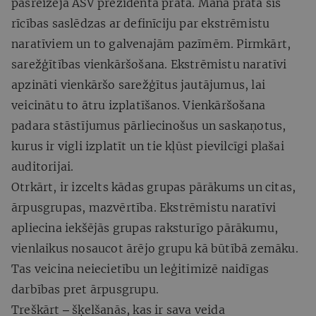
pašreizējā ASV prezidenta prātā. Manā prātā šīs
rīcības saslēdzas ar definīciju par ekstrēmistu
naratīviem un to galvenajām pazīmēm. Pirmkārt,
sarežģītības vienkāršošana. Ekstrēmistu naratīvi
apzināti vienkāršo sarežģītus jautājumus, lai
veicinātu to ātru izplatīšanos. Vienkāršošana
padara stāstījumus pārliecinošus un saskaņotus,
kurus ir vigli izplatīt un tie kļūst pievilcīgi plašai
auditorijai.
Otrkārt, ir izcelts kādas grupas pārākums un citas,
ārpusgrupas, mazvērtība. Ekstrēmistu naratīvi
apliecina iekšējās grupas raksturīgo pārākumu,
vienlaikus nosaucot ārējo grupu kā būtībā zemāku.
Tas veicina neiecietību un leģitimizē naidīgas
darbības pret ārpusgrupu.
Treškārt ‒ šķelšanās, kas ir sava veida