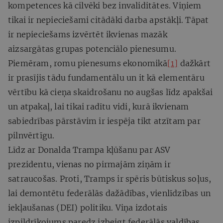
kompetences kā cilvēki bez invaliditātes. Viņiem
tikai ir nepieciešami citādāki darba apstākļi. Tāpat
ir nepieciešams izvērtēt ikvienas mazāk
aizsargātas grupas potenciālo pienesumu.
Piemēram, romu pienesums ekonomikā
[1]
dažkārt
ir prasījis tādu fundamentālu un it kā elementāru
vērtību kā cieņa skaidrošanu no augšas līdz apakšai
un atpakaļ, lai tikai radītu vidi, kurā ikvienam
sabiedrības pārstāvim ir iespēja tikt atzītam par
pilnvērtīgu.
Līdz ar Donalda Trampa kļūšanu par ASV
prezidentu, vienas no pirmajām ziņām ir
satraucošas. Proti, Tramps ir spēris būtiskus soļus,
lai demontētu federālās dažādības, vienlīdzības un
iekļaušanas (DEI) politiku. Viņa izdotais
izpildrīkojums paredz izbeigt federālās valdības