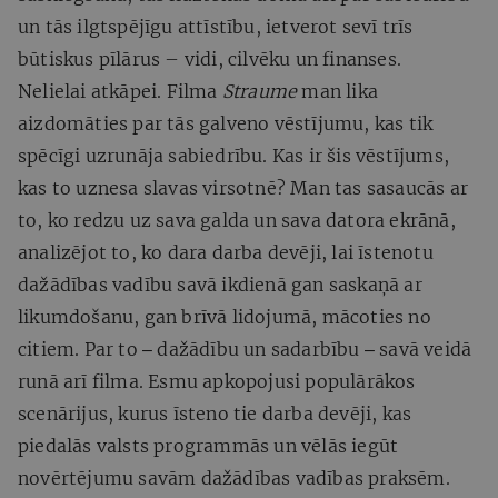
un tās ilgtspējīgu attīstību, ietverot sevī trīs
būtiskus pīlārus – vidi, cilvēku un finanses.
Nelielai atkāpei. Filma
Straume
man lika
aizdomāties par tās galveno vēstījumu, kas tik
spēcīgi uzrunāja sabiedrību. Kas ir šis vēstījums,
kas to uznesa slavas virsotnē? Man tas sasaucās ar
to, ko redzu uz sava galda un sava datora ekrānā,
analizējot to, ko dara darba devēji, lai īstenotu
dažādības vadību savā ikdienā gan saskaņā ar
likumdošanu, gan brīvā lidojumā, mācoties no
citiem. Par to ‒ dažādību un sadarbību ‒ savā veidā
runā arī filma. Esmu apkopojusi populārākos
scenārijus, kurus īsteno tie darba devēji, kas
piedalās valsts programmās un vēlās iegūt
novērtējumu savām dažādības vadības praksēm.