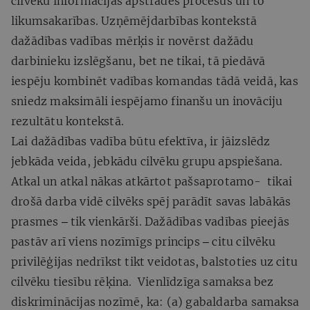
cilvēku informācijas apstrādes procesus un to
likumsakarības. Uzņēmējdarbības kontekstā
dažādības vadības mērķis ir novērst dažādu
darbinieku izslēgšanu, bet ne tikai, tā piedāvā
iespēju kombinēt vadības komandas tādā veidā, kas
sniedz maksimāli iespējamo finanšu un inovāciju
rezultātu kontekstā.
Lai dažādības vadība būtu efektīva, ir jāizslēdz
jebkāda veida, jebkādu cilvēku grupu apspiešana.
Atkal un atkal nākas atkārtot pašsaprotamo- tikai
drošā darba vidē cilvēks spēj parādīt savas labākās
prasmes ‒ tik vienkārši. Dažādības vadības pieejās
pastāv arī viens nozīmīgs princips ‒ citu cilvēku
privilēģijas nedrīkst tikt veidotas, balstoties uz citu
cilvēku tiesību rēķina. Vienlīdzīga samaksa bez
diskriminācijas nozīmē, ka: (a) gabaldarba samaksa