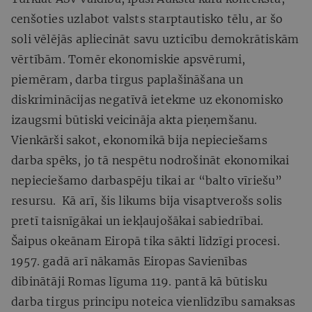
cenšoties uzlabot valsts starptautisko tēlu, ar šo
soli vēlējās apliecināt savu uzticību demokrātiskām
vērtībām. Tomēr ekonomiskie apsvērumi,
piemēram, darba tirgus paplašināšana un
diskriminācijas negatīvā ietekme uz ekonomisko
izaugsmi būtiski veicināja akta pieņemšanu.
Vienkārši sakot, ekonomikā bija nepieciešams
darba spēks, jo tā nespētu nodrošināt ekonomikai
nepieciešamo darbaspēju tikai ar “balto vīriešu”
resursu. Kā arī, šis likums bija visaptverošs solis
pretī taisnīgākai un iekļaujošākai sabiedrībai.
Šaipus okeānam Eiropā tika sākti līdzīgi procesi.
1957. gadā arī nākamās Eiropas Savienības
dibinātāji Romas līguma 119. pantā kā būtisku
darba tirgus principu noteica vienlīdzību samaksas