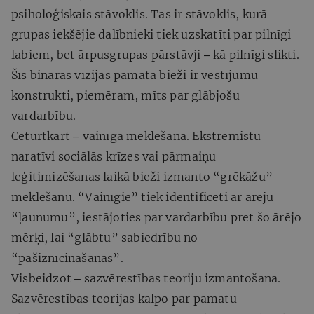
psiholoģiskais stāvoklis. Tas ir stāvoklis, kurā
grupas iekšējie dalībnieki tiek uzskatīti par pilnīgi
labiem, bet ārpusgrupas pārstāvji ‒ kā pilnīgi slikti.
Šīs binārās vīzijas pamatā bieži ir vēstījumu
konstrukti, piemēram, mīts par glābjošu
vardarbību.
Ceturtkārt ‒ vainīgā meklēšana. Ekstrēmistu
naratīvi sociālās krīzes vai pārmaiņu
leģitimizēšanas laikā bieži izmanto “grēkāžu”
meklēšanu. “Vainīgie” tiek identificēti ar ārēju
“ļaunumu”, iestājoties par vardarbību pret šo ārējo
mērķi, lai “glābtu” sabiedrību no
“pašiznīcināšanās”.
Visbeidzot ‒ sazvērestības teoriju izmantošana.
Sazvērestības teorijas kalpo par pamatu