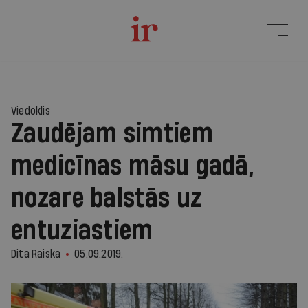
Viedoklis
Zaudējam simtiem
medicīnas māsu gadā,
nozare balstās uz
entuziastiem
Dita Raiska
05.09.2019.