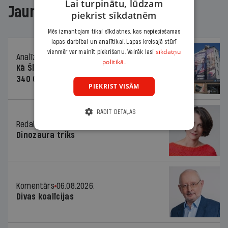
Lai turpinātu, lūdzam
Jaunākajā žurnālā
piekrist sīkdatnēm
Mēs izmantojam tikai sīkdatnes, kas nepieciešamas
lapas darbībai un analītikai. Lapas kreisajā stūrī
sīkdatņu
vienmēr var mainīt piekrišanu. Vairāk lasi
Analīze
06.08.2026.
politikā.
Kā Šlesera partija palika nesodīta par
340 000 vērtu reklāmas kampaņu
PIEKRIST VISĀM
RĀDĪT DETAĻAS
Redaktores sleja
06.08.2026.
Dinozaura triks
Komentārs
06.08.2026.
Divas koalīcijas