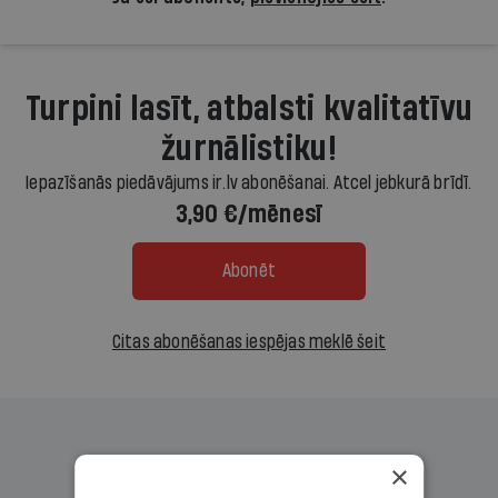
Turpini lasīt, atbalsti kvalitatīvu
žurnālistiku!
Iepazīšanās piedāvājums ir.lv abonēšanai. Atcel jebkurā brīdī.
3,90 €/mēnesī
Abonēt
Citas abonēšanas iespējas meklē šeit
×