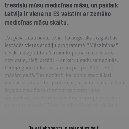
trešdaļu mūsu medicīnas māsu, un pašlaik
Latvija ir viena no ES valstīm ar zemāko
medicīnas māsu skaitu.
Tai pašā laikā nevar teikt, ka augstākās izglītības
iestādēs vietas studiju programmā “Māszinības”
netiktu aizpildītas. Tomēr kopumā māsu skaits
nepieaug, tieši otrādi – ar katru gadu samazinās.
Pēdējo gadu laikā tas sarucis pat par 500 – 600
māsām gadā. Tas nozīmē, ka jaunie speciālisti
izvēlas strādāt citās profesijās, arī citās valstīs. Šādi
ik gadu zaudējam simtiem pacientu tiešo
aprūpētāju, bez kuriem veselības aprūpes sistēma
nevar funkcionēt. Kā to risināt? Cēloņi situācijai ir
vairāki, taču jāsāk ir ar atalgojumu.
Ja esi abonents,
pievienojies šeit
.