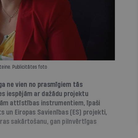
eine. Publicitātes foto
īga ne vien no prasmīgiem tās
es iespējām ar dažādu projektu
jām attīstības instrumentiem, īpaši
s un Eiropas Savienības (ES) projekti,
ras sakārtošanu, gan pilnvērtīgas