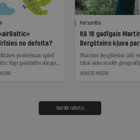
ze
Personība
«airBaltic»
Kā 18 gadīgais Marti
irīsies no defolta?
Bergšteins kļuva par
laika ziņu seju?
ditātes problēmas spiež
Martins Bergšteins (18) v
ltic lūgt palīdzību dārgo
tikai sāks studēt ģeogrāfi
āciju turētājiem, taču
bet viņa sacītajam jau uzt
JAKONE
AGNESE MEIERE
dēļ nebija kvoruma
tūkstošiem laika ziņu ska
nai. Vai lidsabiedrībai
Latvijā. Aiz dažām minū
 defolts, ja tā nespēs
televīzijas ēterā ir 11 gadi
ksāt augstos procentus,
uzcītīga darba, mammas
āpārskaita jau trīs dienas
atbalsts un drosme turpi
Vairāk rakstu
s nākamās sapulces
meteovērojumus arī tad, 
ta vidū?
šķiet, ka tie nevienam na
vajadzīgi