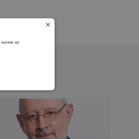
×
ī vienmēr var