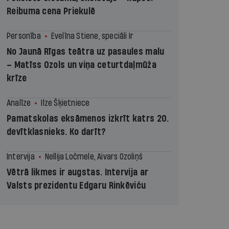
Reibuma cena Priekulē
Personība
Evelīna Stiene, speciāli Ir
No Jaunā Rīgas teātra uz pasaules malu
– Matīss Ozols un viņa ceturtdaļmūža
krīze
Analīze
Ilze Šķietniece
Pamatskolas eksāmenos izkrīt katrs 20.
devītklasnieks. Ko darīt?
Intervija
Nellija Ločmele, Aivars Ozoliņš
Vētrā likmes ir augstas. Intervija ar
Valsts prezidentu Edgaru Rinkēviču