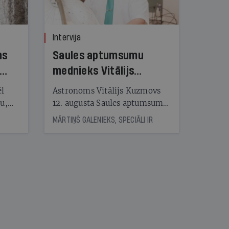
Intervija
ns
Saules aptumsumu
mednieks Vitālijs
Kuzmovs
ēl
Astronoms Vitālijs Kuzmovs
ju,
12. augusta Saules aptumsumu
icas
dosies vērot Maļorkā, kur tas
MĀRTIŅŠ GALENIEKS, SPECIĀLI IR
tītāju
būs pilns. Jau nākamajā dienā
tēm
viņš LU Botāniskajā dārzā lasīs
lekciju Perseīdu naktī. Tās
apmeklētāji varēs vērot uz
nāt
Zemi krītošos meteorus,
kad
vienlaikus baudot pianista
v
Reiņa Zariņa koncertu