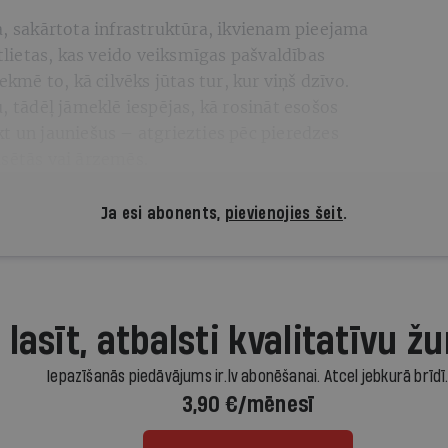
a, sakārtota infrastruktūra, ikvienam pieejama
atlietas, kas veido veiksmīgas pašvaldības
ekmē to, kā cilvēks jūtas tur, kur viņš dzīvo.
, tādēļ jāmeklē iespējas, kā rosināt esošos
t un jauniešus – atgriezties pēc pieredzes
lsētās vai ārzemēs.
Ja esi abonents,
pievienojies šeit
.
 lasīt, atbalsti kvalitatīvu žu
Iepazīšanās piedāvājums ir.lv abonēšanai. Atcel jebkurā brīdī
3,90 €/mēnesī