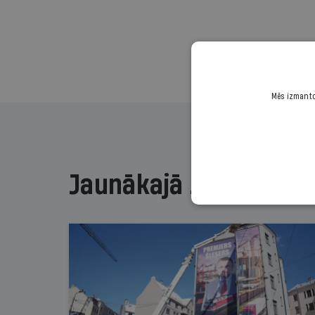
Mēs izmantoj
Jaunākajā žurnālā