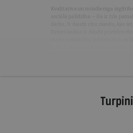
Kvalitatīva un mūsdienīga izglītīb
sociālā palīdzība – šīs ir trīs pam
darbu. Ir daudz citu nianšu, kas iet
Dzīvei laukos ir daudz priekšrocību
mazo pašvaldību iedzīvotājus palik
uzkrāšanas un mācībām lielajās pi
Turpini