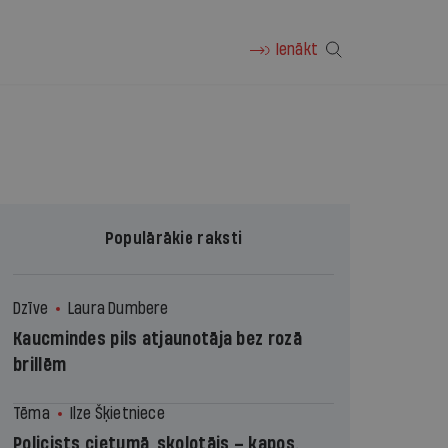
Ienākt
Populārākie raksti
Dzīve
Laura Dumbere
Kaucmindes pils atjaunotāja bez rozā
brillēm
Tēma
Ilze Šķietniece
Policists cietumā, skolotājs – kapos.