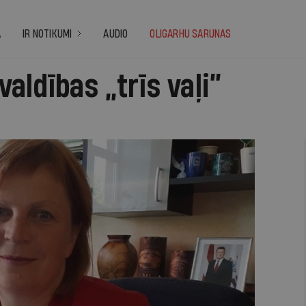
A
IR NOTIKUMI
AUDIO
OLIGARHU SARUNAS
aldības „trīs vaļi”