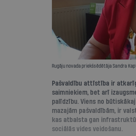
Rugāju novada priekšsēdētāja Sandra Kapt
Pašvaldību attīstība ir atkar
saimniekiem, bet arī izaugsm
palīdzību. Viens no būtiskāka
mazajām pašvaldībām, ir valst
kas atbalsta gan infrastruktū
sociālās vides veidošanu.