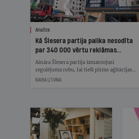
Analīze
Kā Šlesera partija palika nesodīta
par 340 000 vērtu reklāmas
kampaņu
Aināra Šlesera partija izmantojusi
regulējuma robu, lai tieši pirms aģitācijas
starta izreklamētos par summu, kas
BAIBA LITVINA
pārsniedz trešdaļu no likumīgi atļautajiem
kampaņas tēriņiem. KNAB pārkāpumus
nekonstatē