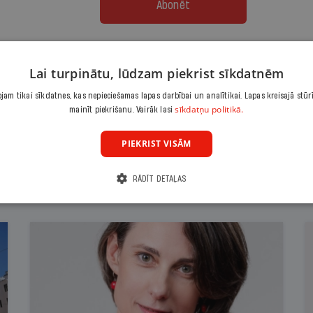
Abonēt
Citas abonēšanas iespējas meklē šeit
Lai turpinātu, lūdzam piekrist sīkdatnēm
am tikai sīkdatnes, kas nepieciešamas lapas darbībai un analītikai. Lapas kreisajā stūr
sīkdatņu politikā.
mainīt piekrišanu. Vairāk lasi
PIEKRIST VISĀM
RĀDĪT DETAĻAS