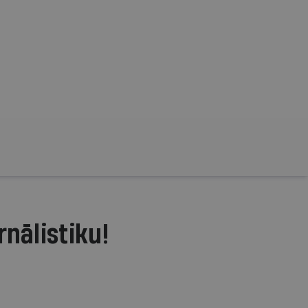
rnālistiku!
.