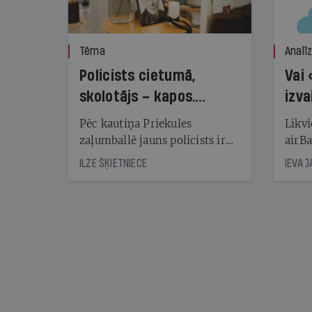
Tēma
Analī
Policists cietumā,
Vai 
skolotājs – kapos.
izva
Reibuma cena Priekulē
Pēc kautiņa Priekules
Likvi
zaļumballē jauns policists ir
airBa
nonācis cietumā, bet
oblig
ILZE ŠĶIETNIECE
IEVA 
cienījams pedagogs — kapos.
šone
Tik traģiska ir izrādījusies
lemša
divu promiļu reibuma cena
draud
sama
kas j
pirm
augus