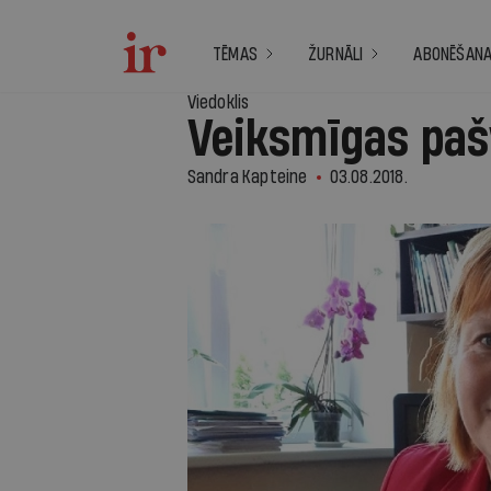
TĒMAS
ŽURNĀLI
ABONĒŠAN
Viedoklis
Veiksmīgas pašv
Sandra Kapteine
03.08.2018.