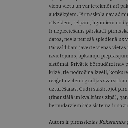
vienu vietu un var ietekmēt arī pa
audzēkņiem. Pirmsskola nav admini
cilvēkiem, telpām, līgumiem un il
Ir nepieciešams pārskatīt pirmssk
datos, nevis netiešā spiedienā uz 
Pašvaldībām jāvērtē vienas vietas 
izvietojums, apkaimju pieprasījum
sistēmai. Privātie bērnudārzi nav 
krīzē, tie nodrošina izvēli, konkur
reaģēt uz demogrāfijas svārstībām
uzturēšanas. Gudri sakārtojot pir
(finansiālā un kvalitātes ziņā), g
bērnudārziem šajā sistēmā ir noz
Autors ir pirmsskolas
Kukaramba