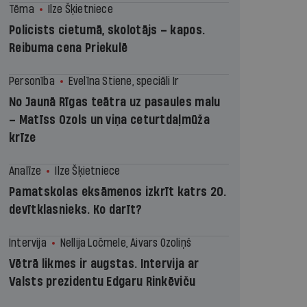
Tēma
Ilze Šķietniece
Policists cietumā, skolotājs – kapos.
Reibuma cena Priekulē
Personība
Evelīna Stiene, speciāli Ir
No Jaunā Rīgas teātra uz pasaules malu
– Matīss Ozols un viņa ceturtdaļmūža
krīze
Analīze
Ilze Šķietniece
Pamatskolas eksāmenos izkrīt katrs 20.
devītklasnieks. Ko darīt?
Intervija
Nellija Ločmele, Aivars Ozoliņš
Vētrā likmes ir augstas. Intervija ar
Valsts prezidentu Edgaru Rinkēviču