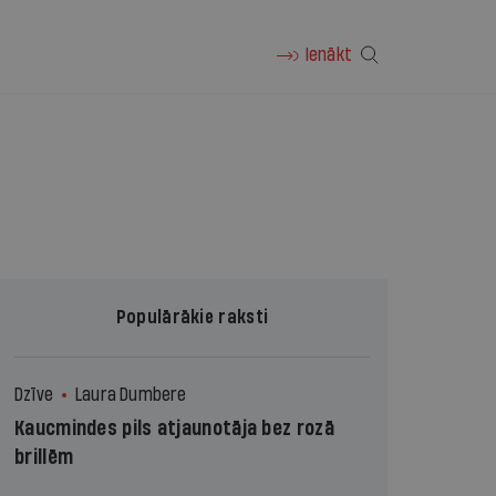
Ienākt
Populārākie raksti
Dzīve
Laura Dumbere
Kaucmindes pils atjaunotāja bez rozā
brillēm