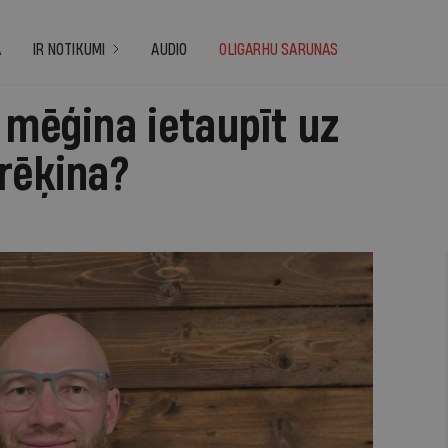
A
IR NOTIKUMI
AUDIO
OLIGARHU SARUNAS
 mēģina ietaupīt uz
rēķina?