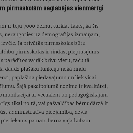
ām pirmsskolām saglabājas vienmērīgi
m ir teju 7000 bērnu, turklāt fakts, ka šis
ts, neraugoties uz demogrāfijas izmaiņām,
a izvēle. Ja privātās pirmsskolas būtu
aldību pirmsskolās ir rindas, pieprasījums
os parādītos vairāk brīvu vietu, taču tā
da daudz plašāku funkciju nekā rindu
ci, paplašina piedāvājumu un liek visai
ījumu. Šajā pakalpojumā nozīme ir kvalitātei,
 komunikācijai ar vecākiem un pedagoģiskajam
arīgs tikai no tā, vai pašvaldības bērnudārzā ir
kļūst administratīva pieejamība, nevis
av pietiekams pamats bērna vajadzībām