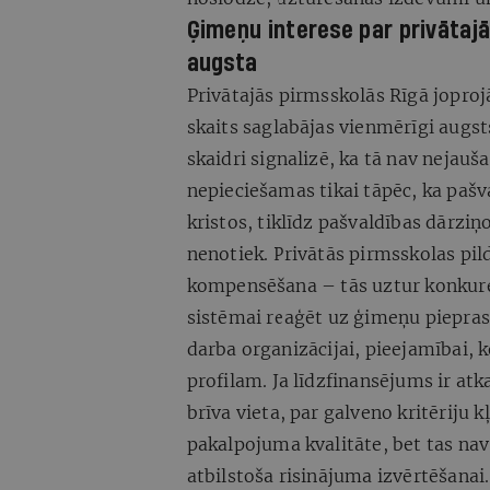
Ģimeņu interese par privātaj
augsta
Privātajās pirmsskolās Rīgā joprojā
skaits saglabājas vienmērīgi augs
skaidri signalizē, ka tā nav nejauš
nepieciešamas tikai tāpēc, ka pašv
kristos, tiklīdz pašvaldības dārziņ
nenotiek. Privātās pirmsskolas pil
kompensēšana – tās uztur konkuren
sistēmai reaģēt uz ģimeņu piepras
darba organizācijai, pieejamībai,
profilam. Ja līdzfinansējums ir atk
brīva vieta, par galveno kritēriju 
pakalpojuma kvalitāte, bet tas n
atbilstoša risinājuma izvērtēšanai.