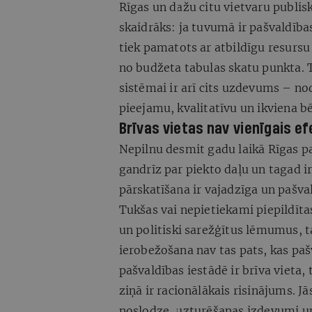
Rīgas un dažu citu vietvaru publis
skaidrāks: ja tuvumā ir pašvaldības
tiek pamatots ar atbildīgu resursu
no budžeta tabulas skatu punkta. T
sistēmai ir arī cits uzdevums – n
pieejamu, kvalitatīvu un ikviena
Brīvas vietas nav vienīgais efe
Nepilnu desmit gadu laikā Rīgas p
gandrīz par piekto daļu un tagad i
pārskatīšana ir vajadzīga un pašva
Tukšas vai nepietiekami piepildīt
un politiski sarežģītus lēmumus, 
ierobežošana nav tas pats, kas pašv
pašvaldības iestādē ir brīva vieta
ziņā ir racionālākais risinājums. J
noslodze, uzturēšanas izdevumi un