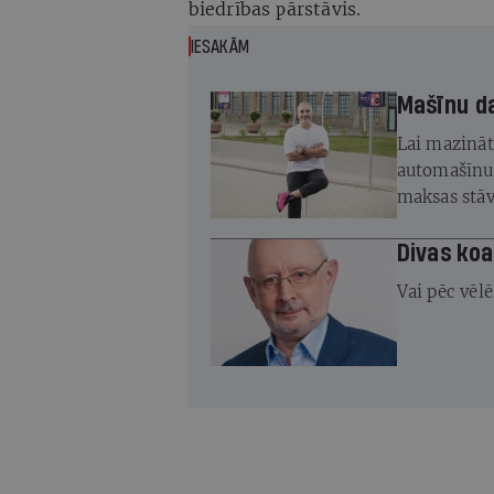
biedrības pārstāvis.
IESAKĀM
Mašīnu d
Lai mazināt
automašīnu 
maksas stāv
pieprasījum
Divas koa
Vai pēc vēl