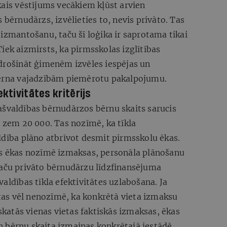
kais vēstījums vecākiem kļūst arvien
 bērnudārzs, izvēlieties to, nevis privāto. Tas
 izmantošanu, taču šī loģika ir saprotama tikai
iek aizmirsts, ka pirmsskolas izglītības
odrošināt ģimenēm izvēles iespējas un
 bērna vajadzībām piemērotu pakalpojumu.
ktivitātes kritērijs
ašvaldības bērnudārzos bērnu skaits sarucis
r zem 20 000. Tas nozīmē, ka tīkla
ldība plāno atbrīvot desmit pirmsskolu ēkas.
as ēkas nozīmē izmaksas, personāla plānošanu
taču privāto bērnudārzu līdzfinansējuma
aldības tīkla efektivitātes uzlabošana. Ja
, tas vēl nenozīmē, ka konkrētā vieta izmaksu
āskatās vienas vietas faktiskās izmaksas, ēkas
 bērnu skaita izmaiņas konkrētajā iestādē.