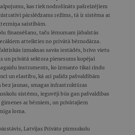
kalpojumu, kas tiek nodrošināts pašreizējiem
stratīvi pārslēdzams režīms, tā ir sistēma ar
gtermiņa saistībām.
olu finansēšanu, taču lēmumam jābalstās
vecākiem atteikties no privātā bērnudārza.
faktiskās izmaksas savās iestādēs, brīvo vietu
s un privātā sektora pienesums kopējai
pagaidu instruments, ko izmanto tikai rindu
enci un elastību, kā arī palīdz pašvaldībām
 bez jaunas, smagas infrastruktūras
msskolu sistēmu, ieguvēji būs gan pašvaldības
an ģimenes ar bērniem, un privātajiem
īmīga loma.
pārstāvis, Latvijas Privāto pirmsskolu