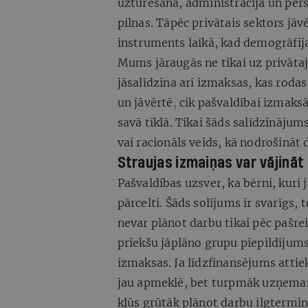
uzturēšana, administrācija un pers
pilnas. Tāpēc privātais sektors jāv
instruments laikā, kad demogrāfija
Mums jāraugās ne tikai uz privāta
jāsalīdzina arī izmaksas, kas roda
un jāvērtē, cik pašvaldībai izmak
savā tīklā. Tikai šāds salīdzinājum
vai racionāls veids, kā nodrošināt
Straujas izmaiņas var vājināt
Pašvaldības uzsver, ka bērni, kuri
pārcelti. Šāds solījums ir svarīgs,
nevar plānot darbu tikai pēc pašr
priekšu jāplāno grupu piepildījum
izmaksas. Ja līdzfinansējums attie
jau apmeklē, bet turpmāk uzņemam
kļūs grūtāk plānot darbu ilgtermiņ