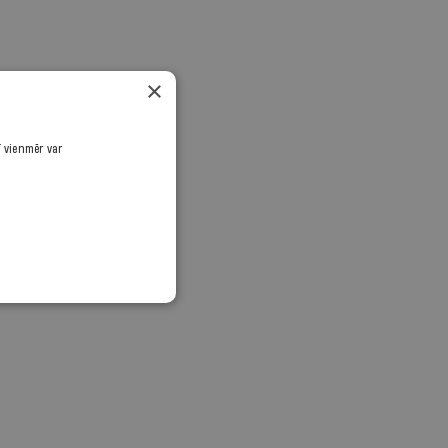
×
ī vienmēr var