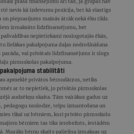
onāls prasa finansējumu arī tad, ja grupas nav
ērtē nevis kā izdevumu pozīcija, bet kā elastīgs
 un pieprasījums mainās ātrāk nekā ēku tīkls.
jiem izmaksāto līdzfinansējumu, bet
s pašvaldības nepietiekami noslogotajās ēkās,
sātu lielākas pakalpojuma daļas nodrošināšana
s parāda, vai privātais līdzfinansējums ir slogs
 daļu pirmsskolas pakalpojuma.
 pakalpojuma stabilitāti
 jau apmeklē privātos bērnudārzus, netiks
 tomēr ar to nepietiek, jo privātās pirmsskolas
eizējā audzēkņu skaita. Tām vairākus gadus uz
s, pedagogu noslodze, telpu izmantošana un
ksies tikai uz bērniem, kuri privāto pirmsskolu
ajiem bērniem tas tiks ierobežots, iestādēm
ā. Mazāks bērnu skaits palielina izmaksas uz