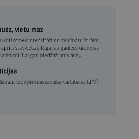
audz, vietu maz
u satiksmes intensitāti un veicinātu ātrāku
apriti stāvvietās, Rīgā jau gadiem darbojas
laukumi. Lai gan piedāvājums aug,
s joprojām ir lielāks
līcijas
ēšanām taps promaskaviska valdība ar LPV?