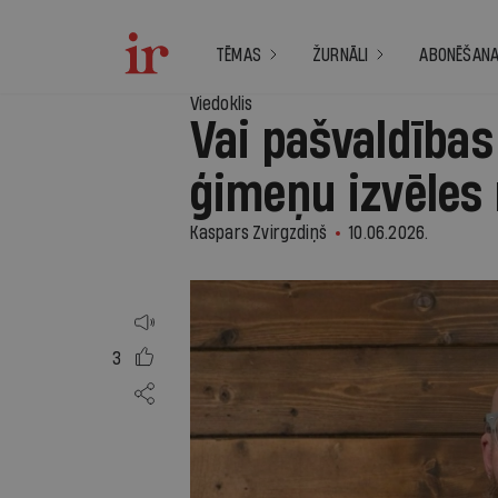
TĒMAS
ŽURNĀLI
ABONĒŠAN
Viedoklis
Vai pašvaldības
ģimeņu izvēles 
Kaspars Zvirgzdiņš
10.06.2026.
3