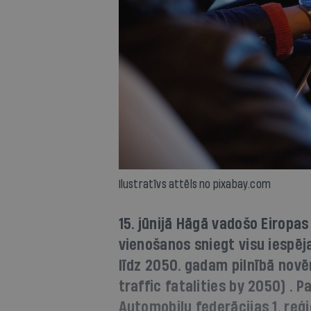
Ilustratīvs attēls no pixabay.com
15. jūnijā Hāgā vadošo Eiropas 
vienošanos sniegt visu iespēj
līdz 2050. gadam pilnībā novē
traffic fatalities by 2050) . 
Automobiļu federācijas 1. reģi