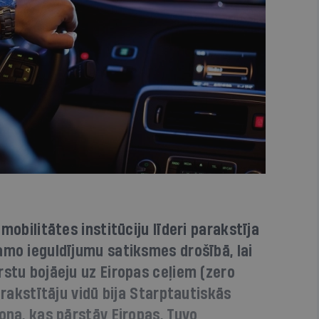
mobilitātes institūciju līderi parakstīja
amo ieguldījumu satiksmes drošībā, lai
rstu bojāeju uz Eiropas ceļiem (zero
Parakstītāju vidū bija Starptautiskās
ona, kas pārstāv Eiropas, Tuvo