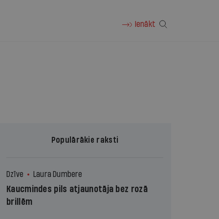
Ienākt
Populārākie raksti
Dzīve
Laura Dumbere
Kaucmindes pils atjaunotāja bez rozā
brillēm