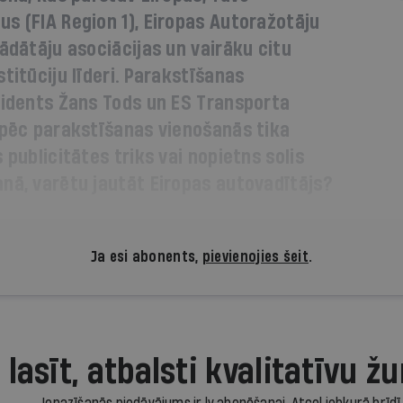
s (FIA Region 1), Eiropas Autoražotāju
gādātāju asociācijas un vairāku citu
titūciju līderi. Parakstīšanas
zidents Žans Tods un ES Transporta
 pēc parakstīšanas vienošanās tika
 publicitātes triks vai nopietns solis
nā, varētu jautāt Eiropas autovadītājs?
Ja esi abonents,
pievienojies šeit
.
 lasīt, atbalsti kvalitatīvu žu