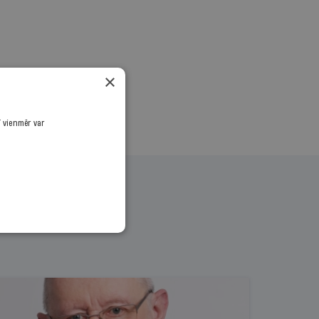
.
×
ī vienmēr var