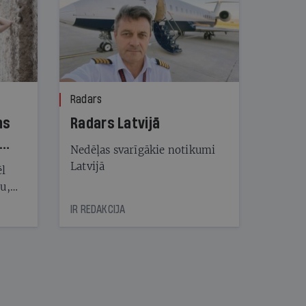
Radars
ns
Radars Latvijā
Nedēļas svarīgākie notikumi
Latvijā
ēl
ju,
icas
IR REDAKCIJA
tītāju
tēm
nāt
kad