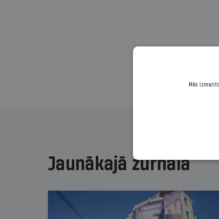
Mēs izmantoj
Jaunākajā žurnālā