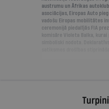
austrumu un Āfrikas autoklubu
asociācijas, Eiropas Auto pie
vadošu Eiropas mobilitātes ins
ceremonijā piedalījās FIA pre
komisāre Violeta Balka, kurai
simboliski nodota. Deklaratīvs
satiksmes drošības stiprināša
Turpini