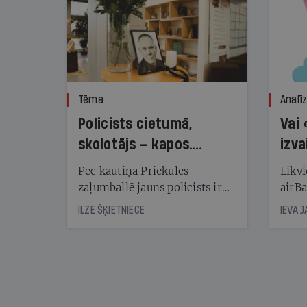
Tēma
Analī
Policists cietumā,
Vai 
skolotājs – kapos.
izva
Reibuma cena Priekulē
Pēc kautiņa Priekules
Likvi
zaļumballē jauns policists ir
airBa
nonācis cietumā, bet
oblig
ILZE ŠĶIETNIECE
IEVA 
cienījams pedagogs — kapos.
šone
Tik traģiska ir izrādījusies
lemša
divu promiļu reibuma cena
draud
sama
kas j
pirm