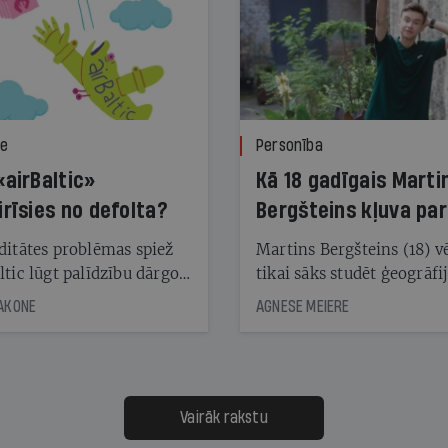
ze
Personība
«airBaltic»
Kā 18 gadīgais Marti
irīsies no defolta?
Bergšteins kļuva par
laika ziņu seju?
ditātes problēmas spiež
Martins Bergšteins (18) v
ltic lūgt palīdzību dārgo
tikai sāks studēt ģeogrāfi
āciju turētājiem, taču
bet viņa sacītajam jau uzt
JAKONE
AGNESE MEIERE
dēļ nebija kvoruma
tūkstošiem laika ziņu ska
nai. Vai lidsabiedrībai
Latvijā. Aiz dažām minū
 defolts, ja tā nespēs
televīzijas ēterā ir 11 gadi
ksāt augstos procentus,
uzcītīga darba, mammas
āpārskaita jau trīs dienas
atbalsts un drosme turpi
Vairāk rakstu
s nākamās sapulces
meteovērojumus arī tad, 