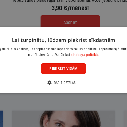
Iepazīšanās piedāvājums ir.lv abonēšanai. Atcel jebkurā brīdī
3,90 €/mēnesī
Abonēt
Lai turpinātu, lūdzam piekrist sīkdatnēm
Citas abonēšanas iespējas meklē šeit
am tikai sīkdatnes, kas nepieciešamas lapas darbībai un analītikai. Lapas kreisajā stūr
sīkdatņu politikā.
mainīt piekrišanu. Vairāk lasi
PIEKRIST VISĀM
RĀDĪT DETAĻAS