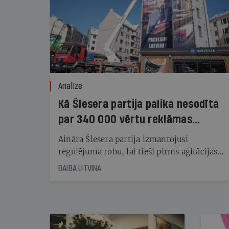
Analīze
Kā Šlesera partija palika nesodīta
par 340 000 vērtu reklāmas
kampaņu
Aināra Šlesera partija izmantojusi
regulējuma robu, lai tieši pirms aģitācijas
starta izreklamētos par summu, kas
BAIBA LITVINA
pārsniedz trešdaļu no likumīgi atļautajiem
kampaņas tēriņiem. KNAB pārkāpumus
nekonstatē