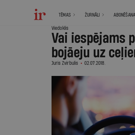
TĒMAS
ŽURNĀLI
ABONĒŠAN
Viedoklis
Vai iespējams p
bojāeju uz ceļi
Juris Zvirbulis
02.07.2018.