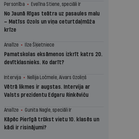
Personība
Evelīna Stiene, speciāli Ir
No Jaunā Rīgas teātra uz pasaules malu
– Matīss Ozols un viņa ceturtdaļmūža
krīze
Analīze
Ilze Šķietniece
Pamatskolas eksāmenos izkrīt katrs 20.
devītklasnieks. Ko darīt?
Intervija
Nellija Ločmele, Aivars Ozoliņš
Vētrā likmes ir augstas. Intervija ar
Valsts prezidentu Edgaru Rinkēviču
Analīze
Gunita Nagle, speciāli Ir
Kāpēc Pierīgā trūkst vietu 10. klasēs un
kādi ir risinājumi?