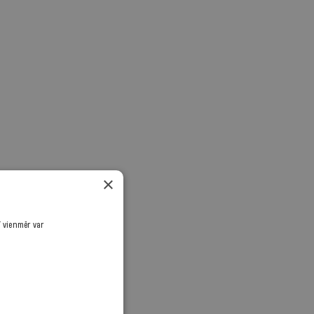
×
ī vienmēr var