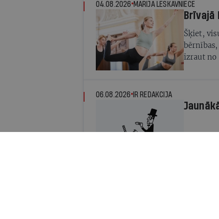
04.08.2026
MARIJA LESKAVNIECE
Brīvajā 
Šķiet, vis
bērnības,
izraut no
mūsdien
06.08.2026
IR REDAKCIJA
Jaunāk
23.03.2011
PAULS RAUDSEPS
Inflācij
Krīzes nor