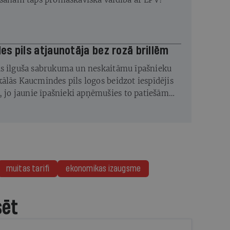
s pils atjaunotāja bez rozā brillēm
s ilguša sabrukuma un neskaitāmu īpašnieku
ālās Kaucmindes pils logos beidzot iespīdējis
s, jo jaunie īpašnieki apņēmušies to patiešām
muitas tarifi
ekonomikas izaugsme
sēt