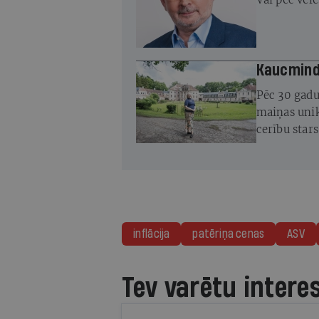
Kaucminde
Pēc 30 gadu
maiņas unik
cerību star
atjaunot
inflācija
patēriņa cenas
ASV
Tev varētu intere