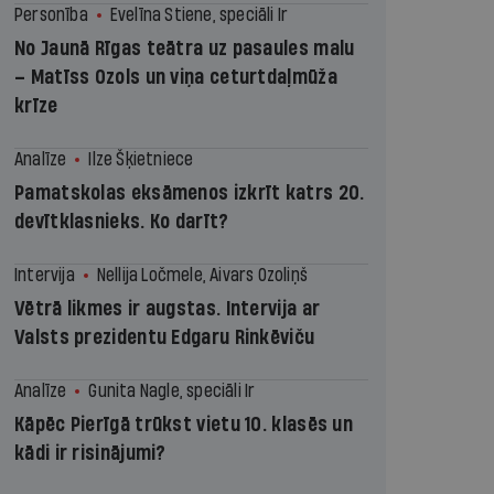
Personība
Evelīna Stiene, speciāli Ir
No Jaunā Rīgas teātra uz pasaules malu
– Matīss Ozols un viņa ceturtdaļmūža
krīze
Analīze
Ilze Šķietniece
Pamatskolas eksāmenos izkrīt katrs 20.
devītklasnieks. Ko darīt?
Intervija
Nellija Ločmele, Aivars Ozoliņš
Vētrā likmes ir augstas. Intervija ar
Valsts prezidentu Edgaru Rinkēviču
Analīze
Gunita Nagle, speciāli Ir
Kāpēc Pierīgā trūkst vietu 10. klasēs un
kādi ir risinājumi?