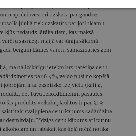
omikas perspektīvas, līdz ar to Eiropas
umu aprīlī investori uzskata par gandrīz
upsolis jūnijā tiek uzskatīts par ļoti ticamu.
e kļūs nedaudz lētāka tiem, kas maksā
 varētu sasniegt maijā vai jūnija sākumā,
z gada beigām likmes varētu samazināties zem
jā, martā izšķirīgu ietekmi uz patēriņa cenu
sadārdzinoties par 6,4%, veido pusi no kopējā
 joprojām ir ar eksotisko izejvielu (kafija,
 produkti, bet tuvu rekordlīmenim pasaules
r to šis produkts veikalu plauktos ir par 31%
o saistītais svaigpiena cenu kāpums sadārdzina
ar desmitdaļu. Līdzīgs cenu kāpums arī putnu
rī alkoholam un tabakai, kas lielā mērā notika