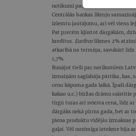
notikumi pasliktina eirozonas ekon
Centrālās bankas likmju samazināj
izlemtu jautājumu, arī vēl viens lej
Pat precēm kļūstot dārgākām, dzīv
kredītus.
Euribor
likmes 2% atzīmi
atkarībā no termiņa, savukārt līd
1,7%.
Runājot tieši par notikumiem Latvi
izmaiņām saglabāja pārtika, kas, 
cenu kāpuma gada laikā. Īpaši dārgi
kakao u.c.) biržas drāmu saistītie
tirgū turas arī sviesta cena, līdz a
dārgāks nekā pirms gada, bet ar t
piena produktu vidējās izmaksas p
gaļai. Vēl nozīmīga ietekme bija a