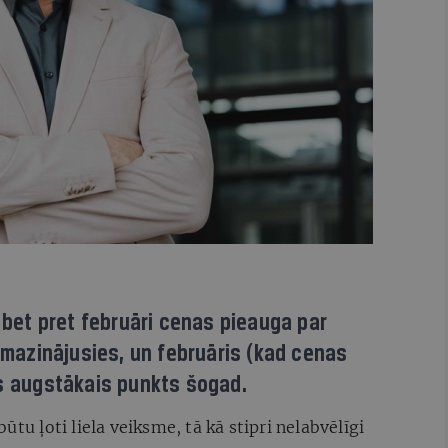
, bet pret februāri cenas pieauga par
samazinājusies, un februāris (kad cenas
ks augstākais punkts šogad.
ūtu ļoti liela veiksme, tā kā stipri nelabvēlīgi