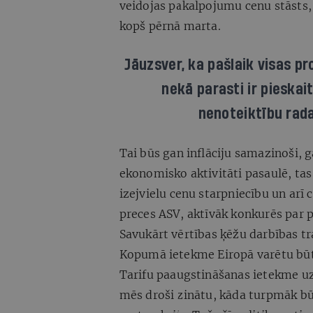
veidojas pakalpojumu cenu stāsts,
kopš pērnā marta.
Jāuzsver, ka pašlaik visas p
nekā parasti ir pieskai
nenoteiktību rada
Tai būs gan inflāciju samazinoši, ga
ekonomisko aktivitāti pasaulē, tas
izejvielu cenu starpniecību un arī c
preces ASV, aktīvāk konkurēs par p
Savukārt vērtības ķēžu darbības tr
Kopumā ietekme Eiropā varētu būt 
Tarifu paaugstināšanas ietekme uz 
mēs droši zinātu, kāda turpmāk būs