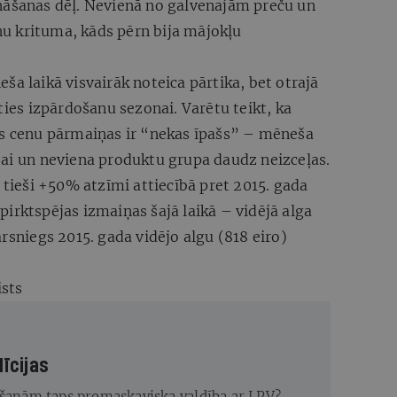
nāšanas dēļ. Nevienā no galvenajām preču un
u krituma, kāds pērn bija mājokļu
ša laikā visvairāk noteica pārtika, bet otrajā
ties izpārdošanu sezonai. Varētu teikt, ka
ās cenu pārmaiņas ir “nekas īpašs” – mēneša
idējai un neviena produktu grupa daudz neizceļas.
 tieši +50% atzīmi attiecībā pret 2015. gada
t pirktspējas izmaiņas šajā laikā – vidējā alga
rsniegs 2015. gada vidējo algu (818 eiro)
sts
līcijas
ēšanām taps promaskaviska valdība ar LPV?