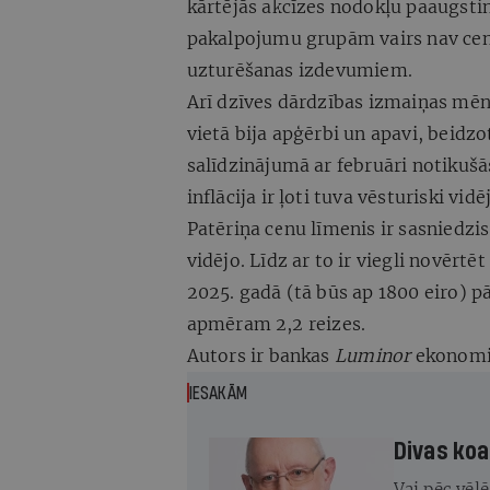
kārtējās akcīzes nodokļu paaugsti
pakalpojumu grupām vairs nav cen
uzturēšanas izdevumiem.
Arī dzīves dārdzības izmaiņas mēne
vietā bija apģērbi un apavi, beidzo
salīdzinājumā ar februāri notikuš
inflācija ir ļoti tuva vēsturiski v
Patēriņa cenu līmenis ir sasniedzis
vidējo. Līdz ar to ir viegli novērtē
2025. gadā (tā būs ap 1800 eiro) pā
apmēram 2,2 reizes.
Autors ir bankas
Luminor
ekonomi
IESAKĀM
Divas koa
Vai pēc vēl