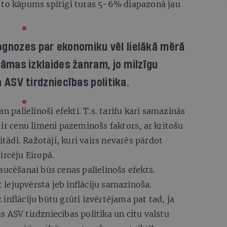
 to kāpums spītīgi turas 5-6% diapazonā jau
rognozes par ekonomiku vēl lielākā mērā
tāmas izklaides žanram, jo milzīgu
 ASV tirdzniecības politika.
n palielinoši efekti. T.s. tarifu kari samazinās
 ir cenu līmeni pazeminošs faktors, ar krītošu
itādi. Ražotāji, kuri vairs nevarēs pārdot
ircēju Eiropā.
aucēšanai būs cenas palielinošs efekts.
lejupvērsta jeb inflāciju samazinoša.
inflāciju būtu grūti izvērtējama pat tad, ja
 ASV tirdzniecības politika un citu valstu