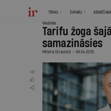
TĒMAS
ŽURNĀLI
ABONĒŠAN
Viedoklis
Tarifu žoga šajā
samazināsies
Pēteris Strautiņš
09.04.2025.