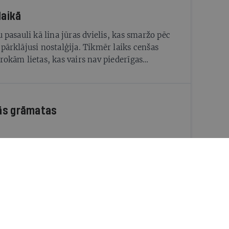
laikā
u pasauli kā lina jūras dvielis, kas smaržo pēc
 pārklājusi nostalģija. Tikmēr laiks cenšas
 rokām lietas, kas vairs nav piederīgas
ām
ās grāmatas
a: rēga atgriešanās
aktā inflācija atdzīvojusies. Šoreiz iemesli ir