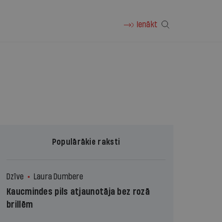
Ienākt
Populārākie raksti
Dzīve
Laura Dumbere
Kaucmindes pils atjaunotāja bez rozā
brillēm