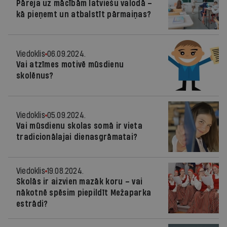
Pāreja uz mācībām latviešu valodā –
kā pieņemt un atbalstīt pārmaiņas?
Viedoklis
06.09.2024.
Vai atzīmes motivē mūsdienu
skolēnus?
Viedoklis
05.09.2024.
Vai mūsdienu skolas somā ir vieta
tradicionālajai dienasgrāmatai?
Viedoklis
19.08.2024.
Skolās ir aizvien mazāk koru – vai
nākotnē spēsim piepildīt Mežaparka
estrādi?