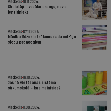
Viedoklis
18.11.2024.
Skolotāji – vecāku draugs, nevis
ienaidnieks
Viedoklis
07.11.2024.
Mācību līdzekļu trūkums rada milzīgu
slogu pedagogiem
Viedoklis
16.10.2024.
Jaunā vērtēšanas sistēma
sākumskolā – kas mainīsies?
Viedoklis
11.09.2024.