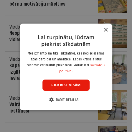
bērnu motivāciju mācīties
Viedoklis
27.11.2024.
×
Nespēja nodrošināt mācību grāmatas
Lai turpinātu, lūdzam
visiem skolēniem ir valsts bezatbildība
piekrist sīkdatnēm
Mēs izmantojam tikai sīkdatnes, kas nepieciešamas
Viedoklis
21.11.2024.
lapas darbībai un analītikai. Lapas kreisajā stūrī
sīkdatņu
Kāpēc vilcinās ar lēmumu par jaunā
vienmēr var mainīt piekrišanu. Vairāk lasi
politikā.
izglītības finansējuma modeļa
ieviešanu?
PIEKRIST VISĀM
Viedoklis
20.11.2024.
RĀDĪT DETAĻAS
Vairāk dienasgaismas mācību
iestādēs!