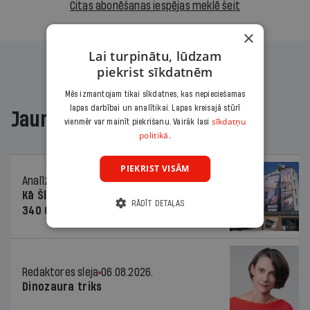
Citas abonēšanas iespējas meklē šeit
×
Lai turpinātu, lūdzam
piekrist sīkdatnēm
Mēs izmantojam tikai sīkdatnes, kas nepieciešamas
lapas darbībai un analītikai. Lapas kreisajā stūrī
Jaunākajā žurnālā
sīkdatņu
vienmēr var mainīt piekrišanu. Vairāk lasi
politikā.
PIEKRIST VISĀM
Analīze
06.08.2026.
Kā Šlesera partija palika nesodīta par
RĀDĪT DETAĻAS
340 000 vērtu reklāmas kampaņu
Redaktores sleja
06.08.2026.
Dinozaura triks