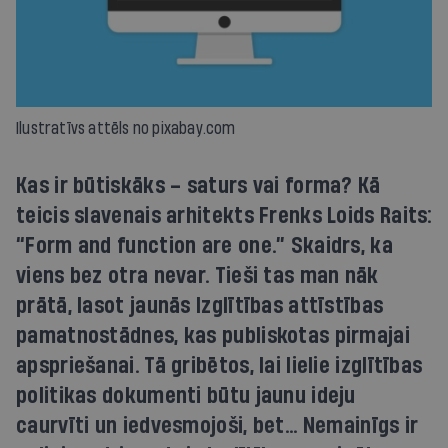
Ilustratīvs attēls no pixabay.com
Kas ir būtiskāks – saturs vai forma? Kā
teicis slavenais arhitekts Frenks Loids Raits:
“Form and function are one.” Skaidrs, ka
viens bez otra nevar. Tieši tas man nāk
prātā, lasot jaunās Izglītības attīstības
pamatnostādnes, kas publiskotas pirmajai
apspriešanai. Tā gribētos, lai lielie izglītības
politikas dokumenti būtu jaunu ideju
caurvīti un iedvesmojoši, bet... Nemainīgs ir