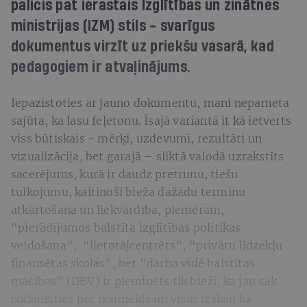
palicis pat ierastais Izglītības un zinātnes
ministrijas (IZM) stils - svarīgus
dokumentus virzīt uz priekšu vasarā, kad
pedagogiem ir atvaļinājums.
Iepazīstoties ar jauno dokumentu, mani nepameta
sajūta, ka lasu feļetonu. Īsajā variantā it kā ietverts
viss būtiskais - mērķi, uzdevumi, rezultāti un
vizualizācija, bet garajā – sliktā valodā uzrakstīts
sacerējums, kurā ir daudz pretrunu, tiešu
tulkojumu, kaitinoši bieža dažādu terminu
atkārtošana un liekvārdība, piemēram,
“pierādījumos balstīta izglītības politikas
veidošana”, “lietotājcentrēts”, “privātu līdzekļu
finansētas skolas”, bet “darba vidē balstītas
mācības” (DBV) ir pieminēts tik bieži, ka jau sāk
izklausīties pēc izsmiekla un visur izskan kā