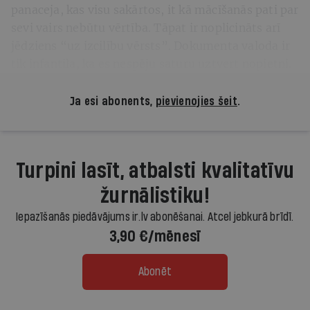
panaceja, kas visu sakārtos, it kā mācīšanās pati par
sevi vairs nebūtu vērtība. Tāpat ir noplicināts arī
jēdziens “uz izcilību vērsts”. Dokumenta valoda ir
tik infantila, ka es nespēju saturu uztvert nopietni.
Ja esi abonents,
pievienojies šeit
.
Turpini lasīt, atbalsti kvalitatīvu
žurnālistiku!
Iepazīšanās piedāvājums ir.lv abonēšanai. Atcel jebkurā brīdī.
3,90 €/mēnesī
Abonēt