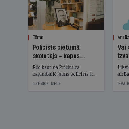
Tēma
Analī
Policists cietumā,
Vai 
skolotājs – kapos.
izva
Reibuma cena Priekulē
Pēc kautiņa Priekules
Likvi
zaļumballē jauns policists ir
airBa
nonācis cietumā, bet
oblig
ILZE ŠĶIETNIECE
IEVA 
cienījams pedagogs — kapos.
šone
Tik traģiska ir izrādījusies
lemša
divu promiļu reibuma cena
draud
sama
kas j
pirm