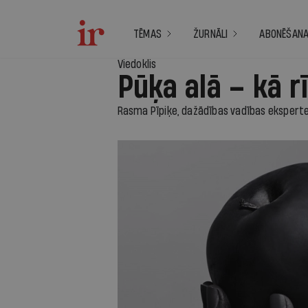
TĒMAS
ŽURNĀLI
ABONĒŠAN
Viedoklis
Pūķa alā – kā r
Rasma Pīpiķe, dažādības vadības ekspert