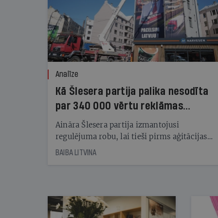
Analīze
Kā Šlesera partija palika nesodīta
par 340 000 vērtu reklāmas
kampaņu
Aināra Šlesera partija izmantojusi
regulējuma robu, lai tieši pirms aģitācijas
starta izreklamētos par summu, kas
BAIBA LITVINA
pārsniedz trešdaļu no likumīgi atļautajiem
kampaņas tēriņiem. KNAB pārkāpumus
nekonstatē