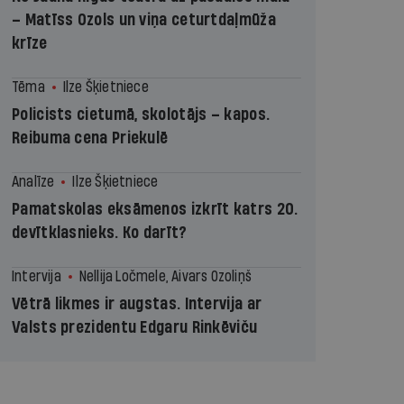
– Matīss Ozols un viņa ceturtdaļmūža
krīze
Tēma
Ilze Šķietniece
Policists cietumā, skolotājs – kapos.
Reibuma cena Priekulē
Analīze
Ilze Šķietniece
Pamatskolas eksāmenos izkrīt katrs 20.
devītklasnieks. Ko darīt?
Intervija
Nellija Ločmele, Aivars Ozoliņš
Vētrā likmes ir augstas. Intervija ar
Valsts prezidentu Edgaru Rinkēviču