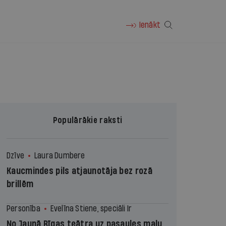
Ienākt
Populārākie raksti
Dzīve
Laura Dumbere
Kaucmindes pils atjaunotāja bez rozā
brillēm
Personība
Evelīna Stiene, speciāli Ir
No Jaunā Rīgas teātra uz pasaules malu