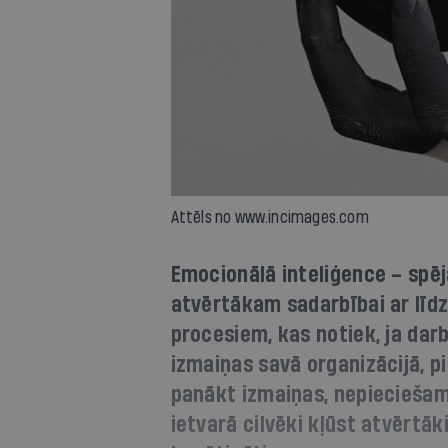
Attēls no www.incimages.com
Emocionālā inteliģence – spēj
atvērtākam sadarbībai ar līd
procesiem, kas notiek, ja dar
izmaiņas savā organizācijā, p
panākt izmaiņas, nepiecieša
ietvarā cilvēki kļūst atvērtāk