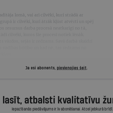
adītāja lomā, vai arī cilvēki, kuri strādā ar
grupā ir cilvēki, kuri ātrāk kļūst atvērti un spēj
os resursus darba procesā neatkarīgi no tā,
tādi cilvēki, kuros šie procesi notiek lēnāk.
ts vārdos, sejās ir redzams. Savā darbā skaidri
s vadības būtību un kad nē, tas redzams no
vēkiem.
Ja esi abonents,
pievienojies šeit
.
 lasīt, atbalsti kvalitatīvu žu
Iepazīšanās piedāvājums ir.lv abonēšanai. Atcel jebkurā brīdī