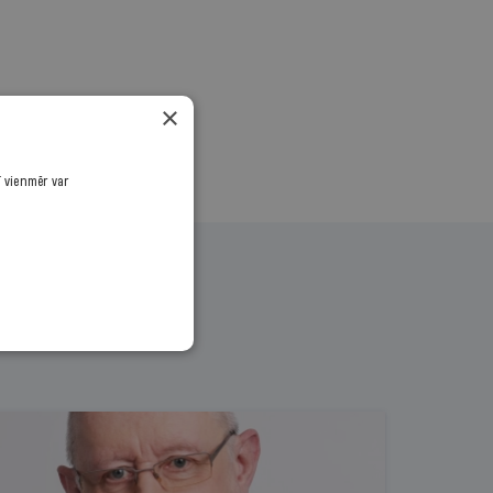
×
ī vienmēr var