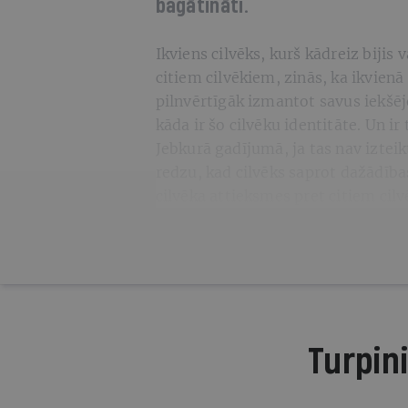
bagātināti.
Ikviens cilvēks, kurš kādreiz bijis v
citiem cilvēkiem, zinās, ka ikvienā 
pilnvērtīgāk izmantot savus iekšēj
kāda ir šo cilvēku identitāte. Un ir 
Jebkurā gadījumā, ja tas nav izteik
redzu, kad cilvēks saprot dažādība
cilvēka attieksmes pret citiem cil
Turpini