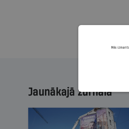
Mēs izmantoj
Jaunākajā žurnālā