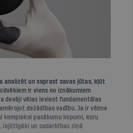
a analizēt un saprast savas jūtas, kļūt
zcilvēkiem ir viens no iznākumiem
ba devēji vēlas ieviest fundamentālas
iemērojot dažādības vadību. Ja ir vēlme
mi kompleksi pasākumu kopumi, kuru
i, iejūtīgāki un sadarbības ziņā