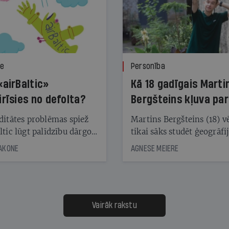
ze
Personība
«airBaltic»
Kā 18 gadīgais Marti
irīsies no defolta?
Bergšteins kļuva par
laika ziņu seju?
ditātes problēmas spiež
Martins Bergšteins (18) v
ltic lūgt palīdzību dārgo
tikai sāks studēt ģeogrāfi
āciju turētājiem, taču
bet viņa sacītajam jau uzt
JAKONE
AGNESE MEIERE
dēļ nebija kvoruma
tūkstošiem laika ziņu ska
nai. Vai lidsabiedrībai
Latvijā. Aiz dažām minū
 defolts, ja tā nespēs
televīzijas ēterā ir 11 gadi
ksāt augstos procentus,
uzcītīga darba, mammas
āpārskaita jau trīs dienas
atbalsts un drosme turpi
Vairāk rakstu
s nākamās sapulces
meteovērojumus arī tad, 