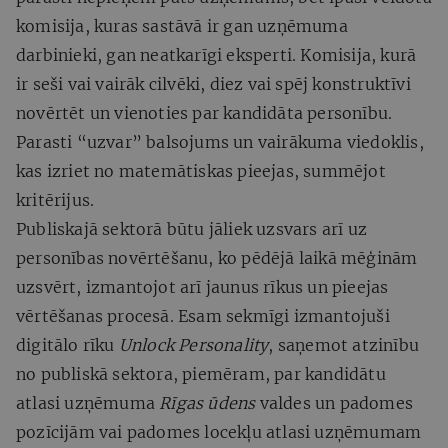
komisija, kuras sastāvā ir gan uzņēmuma
darbinieki, gan neatkarīgi eksperti. Komisija, kurā
ir seši vai vairāk cilvēki, diez vai spēj konstruktīvi
novērtēt un vienoties par kandidāta personību.
Parasti “uzvar” balsojums un vairākuma viedoklis,
kas izriet no matemātiskas pieejas, summējot
kritērijus.
Publiskajā sektorā būtu jāliek uzsvars arī uz
personības novērtēšanu, ko pēdējā laikā mēģinām
uzsvērt, izmantojot arī jaunus rīkus un pieejas
vērtēšanas procesā. Esam sekmīgi izmantojuši
digitālo rīku
Unlock Personality
, saņemot atzinību
no publiskā sektora, piemēram, par kandidātu
atlasi uzņēmuma
Rīgas ūdens
valdes un padomes
pozīcijām vai padomes locekļu atlasi uzņēmumam