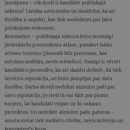
jautājums – cik droši ir kandidēt publiskajā
sektorā? Lielāka uzticamība un skaidrība, kā arī
drošība ir aspekti, kas liek nosliekties par labu
privātajam sektoram.
Rezumējot – publiskajā sektorā būtu nozīmīgi
jāvienkāršo pretendentu atlase, panākot īsāku
atlases termiņu (jānonāk līdz procesam, kas
mērāms nedēļās, nevis mēnešos). Svarīgi ir vērtēt
kandidātu personību, kā arī skaidri definēt, kā tiek
izsvērta reputācija, un būtu jārūpējas par datu
drošību. Darba devēji nedrīkst aizmirst paši par
savu reputāciju, jo tieši tā var kļūt par pirmo
barjeru, lai kandidāti vispār uz šo vakanci
pieteiktos. Un nedrīkst aizmirst pašu galveno –
amata vietai tiek meklēts cilvēks, nevis kritēriju un
kompetenču kopa.