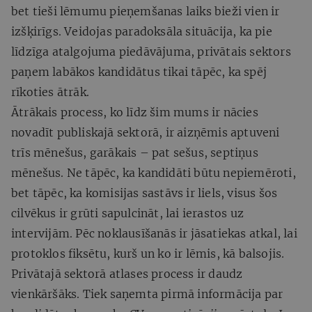
bet tieši lēmumu pieņemšanas laiks bieži vien ir
izšķirīgs. Veidojas paradoksāla situācija, ka pie
līdzīga atalgojuma piedāvājuma, privātais sektors
paņem labākos kandidātus tikai tāpēc, ka spēj
rīkoties ātrāk.
Ātrākais process, ko līdz šim mums ir nācies
novadīt publiskajā sektorā, ir aizņēmis aptuveni
trīs mēnešus, garākais – pat sešus, septiņus
mēnešus. Ne tāpēc, ka kandidāti būtu nepiemēroti,
bet tāpēc, ka komisijas sastāvs ir liels, visus šos
cilvēkus ir grūti sapulcināt, lai ierastos uz
intervijām. Pēc noklausīšanās ir jāsatiekas atkal, lai
protoklos fiksētu, kurš un ko ir lēmis, kā balsojis.
Privātajā sektorā atlases process ir daudz
vienkāršāks. Tiek saņemta pirmā informācija par