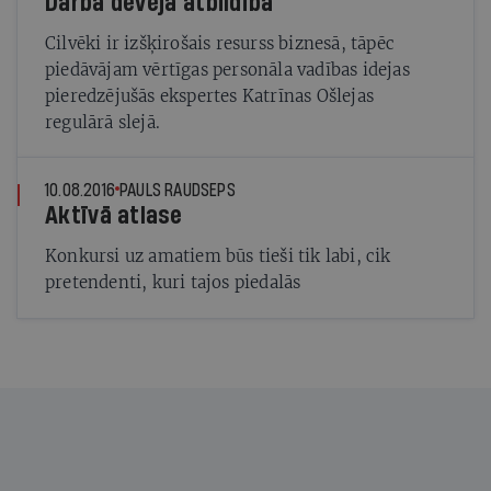
Darba devēja atbildība
Cilvēki ir izšķirošais resurss biznesā, tāpēc
piedāvājam vērtīgas personāla vadības idejas
pieredzējušās ekspertes Katrīnas Ošlejas
regulārā slejā.
10.08.2016
PAULS RAUDSEPS
Aktīvā atlase
Konkursi uz amatiem būs tieši tik labi, cik
pretendenti, kuri tajos piedalās