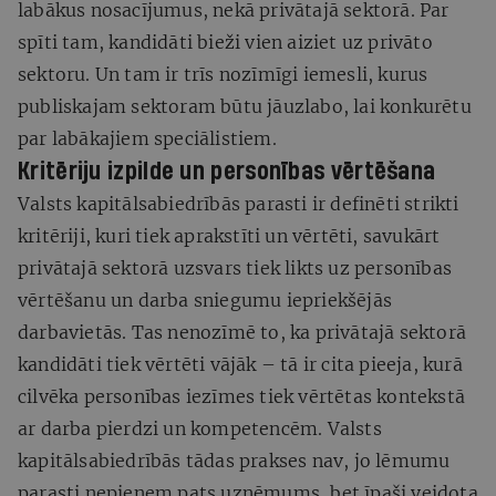
labākus nosacījumus, nekā privātajā sektorā. Par
spīti tam, kandidāti bieži vien aiziet uz privāto
sektoru. Un tam ir trīs nozīmīgi iemesli, kurus
publiskajam sektoram būtu jāuzlabo, lai konkurētu
par labākajiem speciālistiem.
Kritēriju izpilde un personības vērtēšana
Valsts kapitālsabiedrībās parasti ir definēti strikti
kritēriji, kuri tiek aprakstīti un vērtēti, savukārt
privātajā sektorā uzsvars tiek likts uz personības
vērtēšanu un darba sniegumu iepriekšējās
darbavietās. Tas nenozīmē to, ka privātajā sektorā
kandidāti tiek vērtēti vājāk – tā ir cita pieeja, kurā
cilvēka personības iezīmes tiek vērtētas kontekstā
ar darba pierdzi un kompetencēm. Valsts
kapitālsabiedrībās tādas prakses nav, jo lēmumu
parasti nepieņem pats uzņēmums, bet īpaši veidota