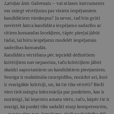
Latvijas loto
. Galvenais – vai atlases instruments
var sniegt vērtējumu par visiem iespējamiem
kandidātiem vienkopus? Ja nevar, tad būs grūti
novērtēt katra kandidāta iespējamo sadarību ar
citiem komandas locekļiem, tāpēc pieejai jābūt
tādai, lai būtu iespējams modelēt iespējamās
saderības komandās.
Kandidātu vērtēšana pēc iepriekš definētiem
kritērijiem nav nepareiza, taču kritērijiem jābūt
skaidri saprotamiem un kandidātiem pieejamiem.
Svarīga ir maksimāla caurspīdība, norādot arī, kuri
ir svarīgākie kritēriji, un, kā tie tiks vērtēti? Bieži
vien tiek sniegta informācija par punktiem, kas ir
nozīmīgi, lai ieņemtu amata vietu, taču, kāpēc tie ir
svarīgi, kā punkti tiks sadalīti starp kompetencēm,
– par to ziņu nav. Iespējams, tieši neskaidrību dēļ,