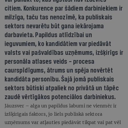
citiem. Konkurence par šādiem darbiniekiem ir
milzīga, taču tas nenozīmē, ka publiskais
sektors nevarētu būt gana iekārojama
darbavieta. Papildus atlīdzībai un
ieguvumiem, ko kandidātiem var piedāvāt
valsts vai pašvaldības uzņēmums, izšķirīgs ir
personāla atlases veids – procesa
caurspīdīgums, ātrums un spēja novērtēt
kandidāta personību. Šajā jomā publiskais
sektors būtiski atpaliek no privātā un tāpēc
zaudē vērtīgākos potenciālos darbiniekus.
Jāuzsver – alga un papildus labumi ne vienmēr ir
izšķirīgais faktors, jo liels publiskā sektora
uzņēmums var atļauties piedāvāt tikpat vai pat vēl