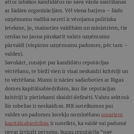
attur labākos kandidātus no sava vārda saistīšanas
ar šādām organizācijām. Vēl viena barjera – šādu
uzņēmumu vadībā nereti ir vērojama politiska
ietekme, jo, mainoties valdībām un ministriem, tie
cenšas no jauna pārskatīt valsts uzņēmumu
pārvaldi (vispirms uzņēmumu padomes, pēc tam –
valdes).
Savukārt, runājot par kandidātu reputācijas
vērtēšanu, te bieži vien ir visai neskaidri kritēriji un
to vērtēšana. Mums ir nācies sadarboties ar Rīgas
domes kapitālsabiedrībām, kur šie reputācijas
kritēriji ir pietiekami skaidri definēti. Valsts sektorā
šīs robežas ir neskaidras. MK noteikumos par
valdes un padomes locekļu nominēšanu
amatiem
kapitālsabiedrībās
ir noteikts, ka valdē vai padomē
nevar izvirzīt personu, kuras reputācija “nav