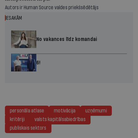
Autors ir
Human Source
valdes priekšsēdētājs
IESAKĀM
No vakances līdz komandai
6!
personāla atlase
motivācija
uzņēmumi
kritēriji
valsts kapitālsabiedrības
publiskais sektors