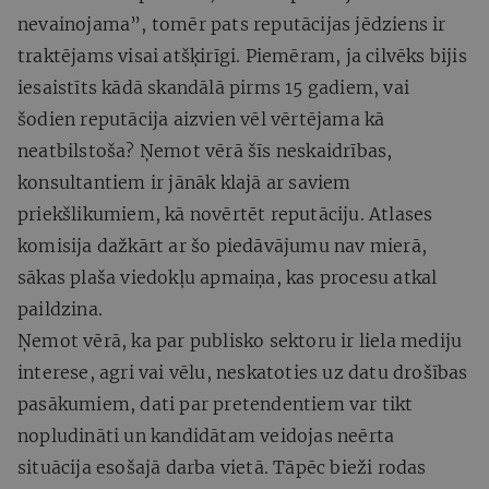
nevainojama”, tomēr pats reputācijas jēdziens ir
traktējams visai atšķirīgi. Piemēram, ja cilvēks bijis
iesaistīts kādā skandālā pirms 15 gadiem, vai
šodien reputācija aizvien vēl vērtējama kā
neatbilstoša? Ņemot vērā šīs neskaidrības,
konsultantiem ir jānāk klajā ar saviem
priekšlikumiem, kā novērtēt reputāciju. Atlases
komisija dažkārt ar šo piedāvājumu nav mierā,
sākas plaša viedokļu apmaiņa, kas procesu atkal
paildzina.
Ņemot vērā, ka par publisko sektoru ir liela mediju
interese, agri vai vēlu, neskatoties uz datu drošības
pasākumiem, dati par pretendentiem var tikt
nopludināti un kandidātam veidojas neērta
situācija esošajā darba vietā. Tāpēc bieži rodas