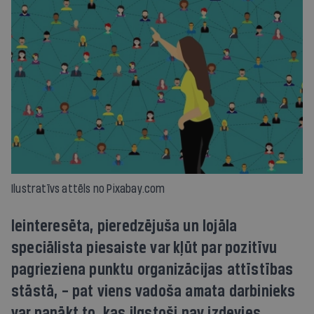
Ilustratīvs attēls no Pixabay.com
Ieinteresēta, pieredzējuša un lojāla
speciālista piesaiste var kļūt par pozitīvu
pagrieziena punktu organizācijas attīstības
stāstā, – pat viens vadoša amata darbinieks
var panākt to, kas ilgstoši nav izdevies