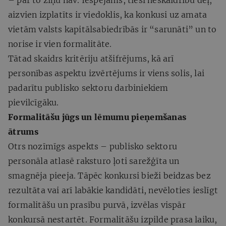
aizvien izplatīts ir viedoklis, ka konkusi uz amata
vietām valsts kapitālsabiedrībās ir “sarunāti” un to
norise ir vien formalitāte.
Tātad skaidrs kritēriju atšifrējums, kā arī
personības aspektu izvērtējums ir viens solis, lai
padarītu publisko sektoru darbiniekiem
pievilcīgāku.
Formalitāšu jūgs un lēmumu pieņemšanas
ātrums
Otrs nozīmīgs aspekts – publisko sektoru
personāla atlasē raksturo ļoti sarežģīta un
smagnēja pieeja. Tāpēc konkursi bieži beidzas bez
rezultāta vai arī labākie kandidāti, nevēloties ieslīgt
formalitāšu un prasību purvā, izvēlas vispār
konkursā nestartēt. Formalitāšu izpilde prasa laiku,