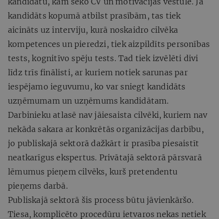
kandidātu, kam seko CV un motivācijas vēstule. Ja
kandidāts kopumā atbilst prasībām, tas tiek
aicināts uz interviju, kurā noskaidro cilvēka
kompetences un pieredzi, tiek aizpildīts personības
tests, kognitīvo spēju tests. Tad tiek izvēlēti divi
līdz trīs finālisti, ar kuriem notiek sarunas par
iespējamo ieguvumu, ko var sniegt kandidāts
uzņēmumam un uzņēmums kandidātam.
Darbinieku atlasē nav jāiesaista cilvēki, kuriem nav
nekāda sakara ar konkrētās organizācijas darbību,
jo publiskajā sektorā dažkārt ir prasība piesaistīt
neatkarīgus ekspertus. Privātajā sektorā pārsvarā
lēmumus pieņem cilvēks, kurš pretendentu
pieņems darbā.
Publiskajā sektorā šis process būtu jāvienkāršo.
Tiesa, komplicēto procedūru ietvaros nekas netiek