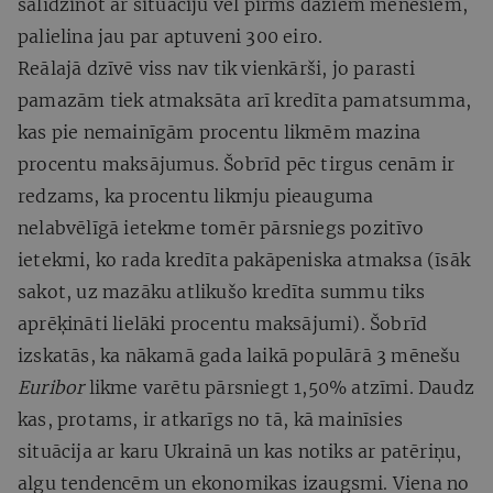
salīdzinot ar situāciju vēl pirms dažiem mēnešiem,
palielina jau par aptuveni 300 eiro.
Reālajā dzīvē viss nav tik vienkārši, jo parasti
pamazām tiek atmaksāta arī kredīta pamatsumma,
kas pie nemainīgām procentu likmēm mazina
procentu maksājumus. Šobrīd pēc tirgus cenām ir
redzams, ka procentu likmju pieauguma
nelabvēlīgā ietekme tomēr pārsniegs pozitīvo
ietekmi, ko rada kredīta pakāpeniska atmaksa (īsāk
sakot, uz mazāku atlikušo kredīta summu tiks
aprēķināti lielāki procentu maksājumi). Šobrīd
izskatās, ka nākamā gada laikā populārā 3 mēnešu
Euribor
likme varētu pārsniegt 1,50% atzīmi. Daudz
kas, protams, ir atkarīgs no tā, kā mainīsies
situācija ar karu Ukrainā un kas notiks ar patēriņu,
algu tendencēm un ekonomikas izaugsmi. Viena no