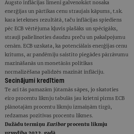
Augsto inflācijas līmeni galvenokārt nosaka
enerģijas un pārtikas cenu straujais kāpums, t.sk.
kara ietekmes rezultātā, taču inflācijas spiediens
pēc ECB vērtējuma kļuvis plašāks un spēcīgāks,
strauji palielinoties daudzu preču un pakalpojumu
cenām. ECB uzskata, ka potenciālais enerģijas cenu
kritums, ar pandēmiju saistīto piegādes pārrāvumu
mazināšanās un monetārās politikas
normalizēšana palīdzēs mazināt inflāciju.
Secinājumi kredītiem
Te arī tās pamazām jūtamās sāpes, jo skatoties
eiro procentu likmju tabulās jau krietni pirms ECB
plānotajām procentu likmju izmaiņām tirgū,
redzamas pozitīvas procentu likmes.
Dažādu termiņu
Euribor
procentu likmju
uzvedība 2022. gadā