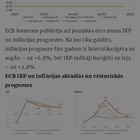
ECB šomēnes publicēja arī jaunākās eiro zonas IKP
un inflācijas prognozes. Kā jau tika gaidīts,
inflācijas prognoze šim gadam ir krietni koriģēta uz
augšu – uz +6,8%, bet IKP rādītāji koriģēti uz leju
– uz +2,8%.
ECB IKP un inflācijas aktuālās un vēsturiskās
prognozes