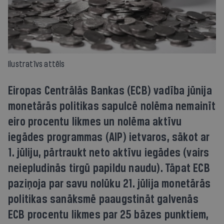
Ilustratīvs attēls
Eiropas Centrālās Bankas (ECB) vadība jūnija
monetārās politikas sapulcē nolēma nemainīt
eiro procentu likmes un nolēma aktīvu
iegādes programmas (AIP) ietvaros, sākot ar
1. jūliju, pārtraukt neto aktīvu iegādes (vairs
neiepludinās tirgū papildu naudu). Tāpat ECB
paziņoja par savu nolūku 21. jūlija monetārās
politikas sanāksmē paaugstināt galvenās
ECB procentu likmes par 25 bāzes punktiem,