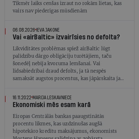
Tikmēr laiks cenšas izraut no rokām lietas, kas
vairs nav piederīgas mūsdienām
06.08.2026
IEVA JAKONE
Vai «airBaltic» izvairīsies no defolta?
Likviditātes problēmas spiež airBaltic lūgt
palīdzību dārgo obligāciju turētājiem, taču
šonedēļ nebija kvoruma lemšanai. Vai
lidsabiedrībai draud defolts, ja tā nespēs
samaksāt augstos procentus, kas jāpārskaita jau
trīs dienas pirms nākamās sapulces augusta
vidū?
16.11.2022
MARIJA LESKAVNIECE
Ekonomiski mēs esam karā
Eiropas Centrālās bankas paaugstinātās
procentu likmes, kas uzdzinušas augšā
hipotekāro kredītu maksājumus, ekonomists
Mortens Hansens salīdzina ar zobārsta