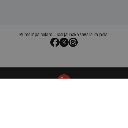
Mums ir pa ceļam — lasi jaunāko savā laika joslā!
Par IR
Manifests