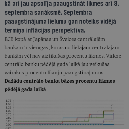
kā arī jau apsolīja paaugstināt likmes arī 8.
septembra sanāksmē. Septembra
paaugstinājuma lielumu gan noteiks vidējā
termiņa inflācijas perspektīva.
ECB kopā ar Japānas un Šveices centrālajām
bankām ir vienīgās, kuras no lielajām centrālajām
bankām vēl nav aiztikušas procentu likmes. Virkne
centrālo banku pēdējā gada laikā jau veikušas
vairākus procentu likmju paaugstinājumus.
Dažādu centrālo banku bāzes procentu likmes
pēdējā gada laikā