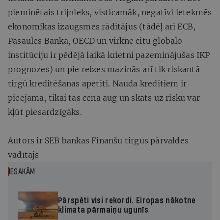
pieminētais trijnieks, visticamāk, negatīvi ietekmēs
ekonomikas izaugsmes rādītājus (tādēļ arī ECB,
Pasaules Banka, OECD un virkne citu globālo
institūciju ir pēdējā laikā krietni pazeminājušas IKP
prognozes) un pie reizes mazinās arī tik riskantā
tirgū kreditēšanas apetīti. Nauda kredītiem ir
pieejama, tikai tās cena aug un skats uz risku var
kļūt piesardzīgāks.
Autors ir SEB bankas Finanšu tirgus pārvaldes
vadītājs
IESAKĀM
Pārspēti visi rekordi. Eiropas nākotne
klimata pārmaiņu ugunīs