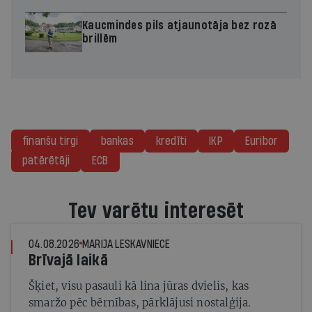
Kaucmindes pils atjaunotāja bez rozā
brillēm
finanšu tirgi
bankas
kredīti
IKP
Euribor
patērētāji
ECB
Tev varētu interesēt
04.08.2026
MARIJA LESKAVNIECE
Brīvajā laikā
Šķiet, visu pasauli kā lina jūras dvielis, kas
smaržo pēc bērnības, pārklājusi nostalģija.