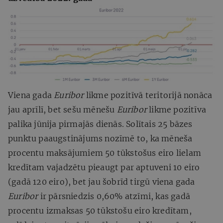
Viena gada
Euribor
likme pozitīvā teritorijā nonāca
jau aprīlī, bet sešu mēnešu
Euribor
likme pozitīva
palika jūnija pirmajās dienās. Solītais 25 bāzes
punktu paaugstinājums nozīmē to, ka mēneša
procentu maksājumiem 50 tūkstošus eiro lielam
kredītam vajadzētu pieaugt par aptuveni 10 eiro
(gadā 120 eiro), bet jau šobrīd tirgū viena gada
Euribor
ir pārsniedzis 0,60% atzīmi, kas gadā
procentu izmaksas 50 tūkstošu eiro kredītam,