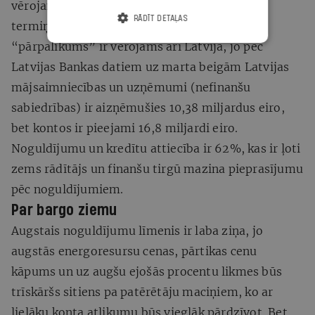
vērojamas šodien, bet tad runa ir par gariem
RĀDĪT DETAĻAS
termiņiem (ap gadu un ilgāk). Nosacītais eiro
“pārpalikums” ir vērojams arī Latvijā, jo pēc
Latvijas Bankas datiem uz marta beigām Latvijas
mājsaimniecības un uzņēmumi (nefinanšu
sabiedrības) ir aizņēmušies 10,38 miljardus eiro,
bet kontos ir pieejami 16,8 miljardi eiro.
Noguldījumu un kredītu attiecība ir 62%, kas ir ļoti
zems rādītājs un finanšu tirgū mazina pieprasījumu
pēc noguldījumiem.
Par bargo ziemu
Augstais noguldījumu līmenis ir laba ziņa, jo
augstās energoresursu cenas, pārtikas cenu
kāpums un uz augšu ejošās procentu likmes būs
trīskāršs sitiens pa patērētāju maciņiem, ko ar
lielāku konta atlikumu būs vieglāk pārdzīvot. Bet