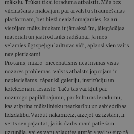
mākslu. Trūkst tikai ieraduma atbalstīt. Mēs bez
vilcināšanās maksājam par ārvalstu straumēšanas
platformām, bet bieži neaizdomājamies, ka arī
vietējam māksliniekam ir jāmaksā īre, jāiegādājas
materiāli un jāatrod laiks radīšanai. Ja mēs
vēlamies ilgtspējīgu kultūras vidi, aplausi vien vairs
nav pietiekami.
Protams, mikro-mecenātisms neatrisinās visas
nozares problēmas. Valsts atbalsts joprojām ir
nepieciešams, tāpat kā galeriju, institūciju un
kolekcionāru iesaiste. Taču tas var kļūt par
nozīmīgu papildinājumu, par kultūras ieradumu,
kas stiprina mākslinieku neatkarību un sabiedrības
līdzdalību. Varbūt nākamreiz, aizejot uz izstādi, ir
vērts sev pajautāt, ja šis darbs mani patiešām
uzrunāja, vai es varu atļauties atstāt 5 vai 10 eiro tā