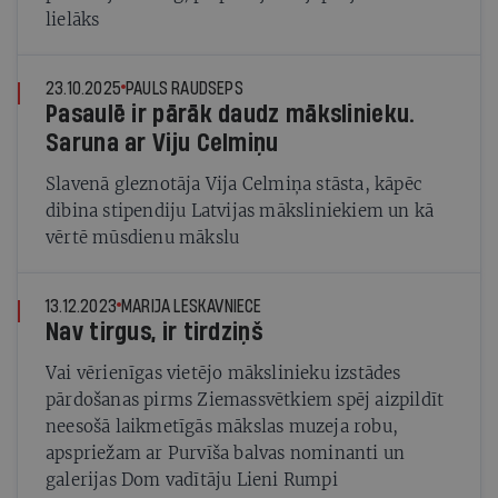
lielāks
23.10.2025
PAULS RAUDSEPS
Pasaulē ir pārāk daudz mākslinieku.
Saruna ar Viju Celmiņu
Slavenā gleznotāja Vija Celmiņa stāsta, kāpēc
dibina stipendiju Latvijas māksliniekiem un kā
vērtē mūsdienu mākslu
13.12.2023
MARIJA LESKAVNIECE
Nav tirgus, ir tirdziņš
Vai vērienīgas vietējo mākslinieku izstādes
pārdošanas pirms Ziemassvētkiem spēj aizpildīt
neesošā laikmetīgās mākslas muzeja robu,
apspriežam ar Purvīša balvas nominanti un
galerijas Dom vadītāju Lieni Rumpi