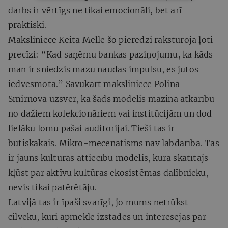
darbs ir vērtīgs ne tikai emocionāli, bet arī
praktiski.
Māksliniece Keita Melle šo pieredzi raksturoja ļoti
precīzi: “Kad saņēmu bankas paziņojumu, ka kāds
man ir sniedzis mazu naudas impulsu, es jutos
iedvesmota.” Savukārt māksliniece Polina
Smirnova uzsver, ka šāds modelis mazina atkarību
no dažiem kolekcionāriem vai institūcijām un dod
lielāku lomu pašai auditorijai. Tieši tas ir
būtiskākais. Mikro-mecenātisms nav labdarība. Tas
ir jauns kultūras attiecību modelis, kurā skatītājs
kļūst par aktīvu kultūras ekosistēmas dalībnieku,
nevis tikai patērētāju.
Latvijā tas ir īpaši svarīgi, jo mums netrūkst
cilvēku, kuri apmeklē izstādes un interesējas par