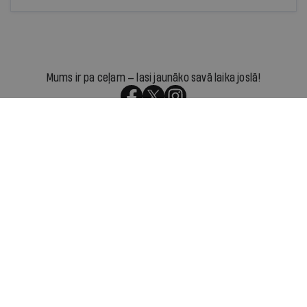
Mums ir pa ceļam — lasi jaunāko savā laika joslā!
Par IR
Manifests
Ētikas kodekss