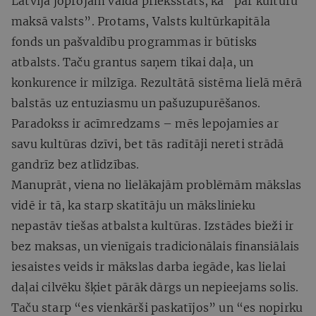
Latvijā joprojām valda priekšstats, ka “par kultūru
maksā valsts”. Protams, Valsts kultūrkapitāla
fonds un pašvaldību programmas ir būtisks
atbalsts. Taču grantus saņem tikai daļa, un
konkurence ir milzīga. Rezultātā sistēma lielā mērā
balstās uz entuziasmu un pašuzupurēšanos.
Paradokss ir acīmredzams – mēs lepojamies ar
savu kultūras dzīvi, bet tās radītāji nereti strādā
gandrīz bez atlīdzības.
Manuprāt, viena no lielākajām problēmām mākslas
vidē ir tā, ka starp skatītāju un mākslinieku
nepastāv tiešas atbalsta kultūras. Izstādes bieži ir
bez maksas, un vienīgais tradicionālais finansiālais
iesaistes veids ir mākslas darba iegāde, kas lielai
daļai cilvēku šķiet pārāk dārgs un nepieejams solis.
Taču starp “es vienkārši paskatījos” un “es nopirku