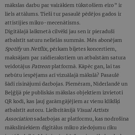
mākslas darbu par vairākiem tūkstošiem eiro” ir
liels attālums. Tieši tur pasaulē pēdējos gados ir
attīstījies mikro-mecenātisms.
Digitālajā laikmetā cilvēki jau sen ir pieraduši
atbalstīt saturu nelielās summās. Mēs abonējam
Spotify
un
Netflix
, pērkam biļetes koncertiem,
maksājam par raidierakstiem un atbalstām satura
veidotājus
Patreon
platformā. Kāpēc gan, lai tas
nebūtu iespējams arī vizuālajā mākslā? Pasaulē
šādi risinājumi darbojas. Piemēram, Nīderlandē un
Beļģijā pie publiskās mākslas objektiem izvietoti
QR kodi, kas ļauj garāmgājējiem ar vienu klikšķi
atbalstīt autoru. Lielbritānijā
Visual Artists
Association
sadarbojas ar platformu, kas nodrošina
māksliniekiem digitālus mikro ziedojumu rīku