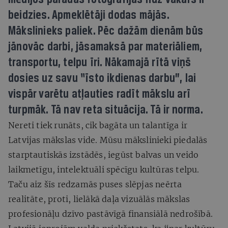
beidzies. Apmeklētāji dodas mājās.
Mākslinieks paliek. Pēc dažām dienām būs
jānovāc darbi, jāsamaksā par materiāliem,
transportu, telpu īri. Nākamajā rītā viņš
dosies uz savu “īsto ikdienas darbu”, lai
vispār varētu atļauties radīt mākslu arī
turpmāk. Tā nav reta situācija. Tā ir norma.
Nereti tiek runāts, cik bagāta un talantīga ir
Latvijas mākslas vide. Mūsu mākslinieki piedalās
starptautiskās izstādēs, iegūst balvas un veido
laikmetīgu, intelektuāli spēcīgu kultūras telpu.
Taču aiz šīs redzamās puses slēpjas neērta
realitāte, proti, lielākā daļa vizuālās mākslas
profesionāļu dzīvo pastāvīgā finansiālā nedrošībā.