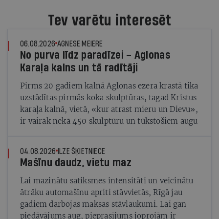
Tev varētu interesēt
06.08.2026
AGNESE MEIERE
No purva līdz paradīzei – Aglonas
Karaļa kalns un tā radītāji
Pirms 20 gadiem kalnā Aglonas ezera krastā tika
uzstādītas pirmās koka skulptūras, tagad Kristus
karaļa kalnā, vietā, «kur atrast mieru un Dievu»,
ir vairāk nekā 450 skulptūru un tūkstošiem augu
04.08.2026
ILZE ŠĶIETNIECE
Mašīnu daudz, vietu maz
Lai mazinātu satiksmes intensitāti un veicinātu
ātrāku automašīnu apriti stāvvietās, Rīgā jau
gadiem darbojas maksas stāvlaukumi. Lai gan
piedāvājums aug, pieprasījums joprojām ir