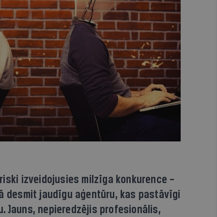
iski izveidojusies milzīga konkurence –
kā desmit jaudīgu aģentūru, kas pastāvīgi
 Jauns, nepieredzējis profesionālis,