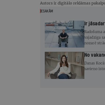
Autors ir digitālo reklāmas pakal
IESAKĀM
Ir jāsada
Radošuma av
vajadzīga s
nozarē strā
No vakan
Danas Kocā
savieno īst