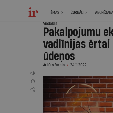
TĒMAS
ŽURNĀLI
ABONĒŠAN
Viedoklis
Pakalpojumu ek
vadlīnijas ērtai
ūdeņos
Artūrs Forsts
24.11.2022.