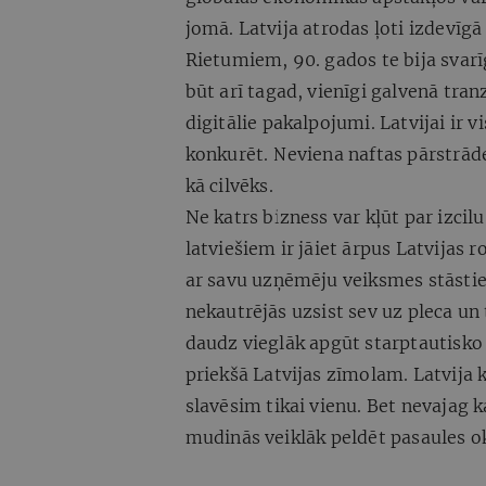
jomā. Latvija atrodas ļoti izdevīg
Rietumiem, 90. gados te bija svarī
būt arī tagad, vienīgi galvenā tranz
digitālie pakalpojumi. Latvijai ir 
konkurēt. Neviena naftas pārstrāde
kā cilvēks.
Ne katrs bizness var kļūt par izcil
latviešiem ir jāiet ārpus Latvijas 
ar savu uzņēmēju veiksmes stāstiem
nekautrējās uzsist sev uz pleca un
daudz vieglāk apgūt starptautisko 
priekšā Latvijas zīmolam. Latvija k
slavēsim tikai vienu. Bet nevajag 
mudinās veiklāk peldēt pasaules o