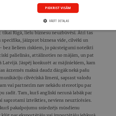
lzīgs uzticības kredīts, jo ziemeļeiropieši
PIEKRIST VISĀM
ie cilvēki, kādi vien var būt, – efektīvi,
ināt kvalitatīvu preci vai pakalpojumu. To
RĀDĪT DETAĻAS
tartēt daudz sekmīgāk. Liela loma ir arī
kai Rīgā, lielu biznesu neuzbūvēsi. Ātri tas
s specifika, jāizprot biznesa vide, cilvēki un
 – bez lieliem riskiem, jo pārsteigumi noteikti
riski palielinās, attālinoties no mājām, un pat
ekā Latvijā. Jāspēj konkurēt ar mājiniekiem, kam
ūdas ārzemēs maksā daudz dārgāk nekā pašu
omunikāciju cilvēciskā līmenī, saprast valodu
ntam vai partnerim nav nekādu stereotipu par
tipu radīt. Tam, kurš angliski nerunā labāk par
i saprotami izteikties, neviens neuzticēsies.
ebkurš pakalpojumu sniedzējs mūsdienu
 kļūt par eksportētāju vai importētāju jebkurā