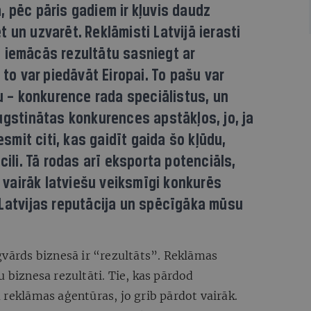
 pēc pāris gadiem ir kļuvis daudz
 un uzvarēt. Reklāmisti Latvijā ierasti
 iemācās rezultātu sasniegt ar
 to var piedāvāt Eiropai. To pašu var
ju – konkurence rada speciālistus, un
ugstinātas konkurences apstākļos, jo, ja
esmit citi, kas gaidīt gaida šo kļūdu,
cili. Tā rodas arī eksporta potenciāls,
o vairāk latviešu veiksmīgi konkurēs
 Latvijas reputācija un spēcīgāka mūsu
gvārds biznesā ir “rezultāts”. Reklāmas
u biznesa rezultāti. Tie, kas pārdod
 reklāmas aģentūras, jo grib pārdot vairāk.