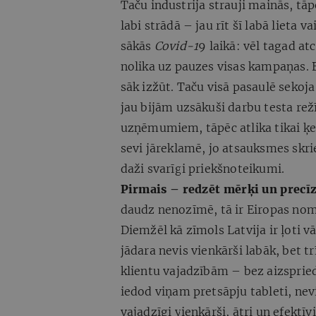
Taču industrija strauji mainās, tāp
labi strādā – jau rīt šī labā lieta
sākās
Covid-1
9 laikā: vēl tagad atc
nolika uz pauzes visas kampaņas. 
sāk izžūt. Taču visā pasaulē sekoj
jau bijām uzsākuši darbu testa rež
uzņēmumiem, tāpēc atlika tikai ķ
sevi jāreklamē, jo atsauksmes skrien
daži svarīgi priekšnoteikumi.
Pirmais – redzēt mērķi un precīz
daudz nenozīmē, tā ir Eiropas noma
Diemžēl kā zīmols Latvija ir ļoti vā
jādara nevis vienkārši labāk, bet tr
klientu vajadzībām – bez aizsprie
iedod viņam pretsāpju tableti, nev
vajadzīgi vienkārši, ātri un efektīv