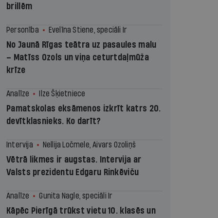
brillēm
Personība
Evelīna Stiene, speciāli Ir
No Jaunā Rīgas teātra uz pasaules malu
– Matīss Ozols un viņa ceturtdaļmūža
krīze
Analīze
Ilze Šķietniece
Pamatskolas eksāmenos izkrīt katrs 20.
devītklasnieks. Ko darīt?
Intervija
Nellija Ločmele, Aivars Ozoliņš
Vētrā likmes ir augstas. Intervija ar
Valsts prezidentu Edgaru Rinkēviču
Analīze
Gunita Nagle, speciāli Ir
Kāpēc Pierīgā trūkst vietu 10. klasēs un