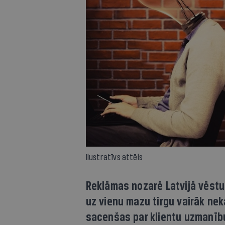
Ilustratīvs attēls
Reklāmas nozarē Latvijā vēstur
uz vienu mazu tirgu vairāk ne
sacenšas par klientu uzmanību.