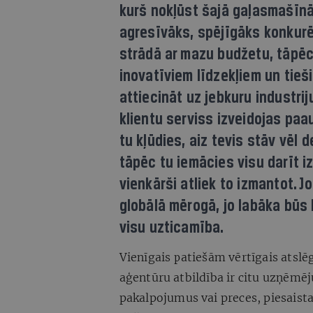
kurš nokļūst šajā gaļasmašīnā,
agresīvāks, spējīgāks konkurēt
strādā ar mazu budžetu, tāpēc
inovatīviem līdzekļiem un tieši
attiecināt uz jebkuru industri
klientu serviss izveidojas paa
tu kļūdies, aiz tevis stāv vēl d
tāpēc tu iemācies visu darīt iz
vienkārši atliek to izmantot. J
globālā mērogā, jo labāka būs
visu uzticamība.
Vienīgais patiešām vērtīgais atslē
aģentūru atbildība ir citu uzņēmēj
pakalpojumus vai preces, piesaista