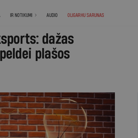
A
IR NOTIKUMI
AUDIO
OLIGARHU SARUNAS
sports: dažas
 peldei plašos