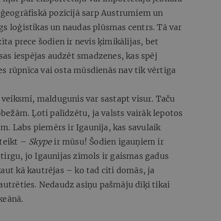
ā ģeogrāfiskā pozīcijā sarp Austrumiem un
gs loģistikas un naudas plūsmas centrs. Tā var
īta prece šodien ir nevis ķimikālijas, bet
visas iespējas audzēt smadzenes, kas spēj
s rūpnīca vai osta mūsdienās nav tik vērtīga
u veiksmi, maldugunis var sastapt visur. Taču
robežām. Ļoti palīdzētu, ja valsts vairāk lepotos
. Labs piemērs ir Igaunija, kas savulaik
 teikt –
Skype
ir mūsu! Šodien igauņiem ir
tirgu, jo Igaunijas zīmols ir gaismas gadus
aut kā kautrējas – ko tad citi domās, ja
kautrēties. Nedaudz asiņu pašmāju dīķī tikai
keānā.