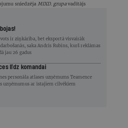
pojumu sniedzēja
MIXD. grupa
vadītājs
rbojas!
ots ir ziņkārība, bet eksportā visvairāk
adarbošanās, saka Andris Rubīns, kurš reklāmas
dā jau 26 gadus
ces līdz komandai
nes personāla atlases uzņēmums Teamence
os uzņēmumus ar īstajiem cilvēkiem