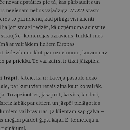
ēc nevar apstāties pie tā, kas pārbaudīts un
 vairs nevienam nebūs vajadzīga.
MIXD.
stāsts
eros to pirmdienu, kad pilnīgi visi klienti
Bija ļoti smagi redzēt, kā uzņēmuma asinsrite
a straujš e-komercijas uzrāviens, turklāt mēs
īmā ar vairākiem lieliem Eiropas
ert izdevību un kļūt par uzņēmumu, kuram nav
 pa priekšu. To var katrs, ir tikai jāizpilda
i trāpīt.
Jāteic, kā ir: Latvija pasaulē neko
le, par kuru vien retais zina kaut ko vairāk.
ja. To apzinoties, jāsaprot, ka viss, ko dari,
īsreiz labāk par citiem un jāspēj pielāgoties
dumiem vai bravūras. Ja klientam sāp galva –
is mēģini pārdot ģipsi kājai. E-komercijā ir
i risinājumi.