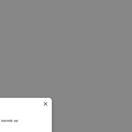
×
ī vienmēr var