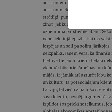
austrumeiropiešus, pēkšņi rodas mi
austrumnieku acīs ir viskvalitatīvāk
strādīgi, punktuāli, spējīgi nodroš
zinot, jebkurā pasaules tirgū var s
uzņēmuma pārstāvniecībām. Sēžot ti
nenotiek, ir jāiepazīst katras valst
iespējas un soli pa solim jārīkojas
neizpaliks. Jāņem vērā, ka finanšu 
Lietuvā tie jau ir krietni lielāki n
vienmēr būs priekšrocības, un kļ
mājās. Ir jāmāk arī uzturēt labu k
un kultūru. Ja potenciālajam klie
Latviju, latviešu ziņā ir šo stereo
savu klientu, nespēj argumentēt va
Izpildot šos priekšnoteikumus, j
globālās ekonomikas apstākļos var