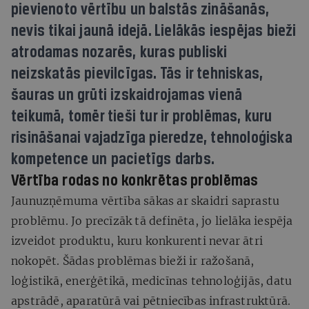
pievienoto vērtību un balstās zināšanās,
nevis tikai jaunā idejā. Lielākās iespējas bieži
atrodamas nozarēs, kuras publiski
neizskatās pievilcīgas. Tās ir tehniskas,
šauras un grūti izskaidrojamas vienā
teikumā, tomēr tieši tur ir problēmas, kuru
risināšanai vajadzīga pieredze, tehnoloģiska
kompetence un pacietīgs darbs.
Vērtība rodas no konkrētas problēmas
Jaunuzņēmuma vērtība sākas ar skaidri saprastu
problēmu. Jo precīzāk tā definēta, jo lielāka iespēja
izveidot produktu, kuru konkurenti nevar ātri
nokopēt. Šādas problēmas bieži ir ražošanā,
loģistikā, enerģētikā, medicīnas tehnoloģijās, datu
apstrādē, aparatūrā vai pētniecības infrastruktūrā.