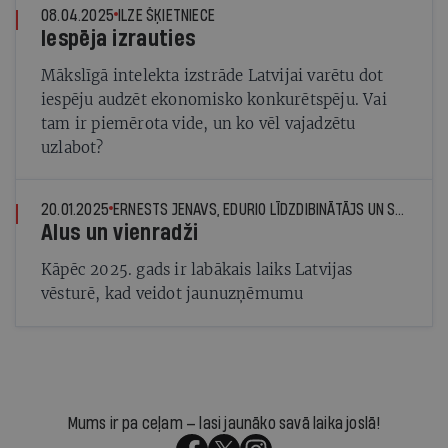
08.04.2025
ILZE ŠĶIETNIECE
Iespēja izrauties
Mākslīgā intelekta izstrāde Latvijai varētu dot
iespēju audzēt ekonomisko konkurētspēju. Vai
tam ir piemērota vide, un ko vēl vajadzētu
uzlabot?
20.01.2025
ERNESTS JENAVS, EDURIO LĪDZDIBINĀTĀJS UN STARTIN.LV VALDES PRIEKŠSĒDĒTĀJS
Alus un vienradži
Kāpēc 2025. gads ir labākais laiks Latvijas
vēsturē, kad veidot jaunuzņēmumu
Mums ir pa ceļam — lasi jaunāko savā laika joslā!