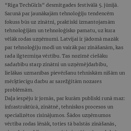
“Riga TechGirls” desmitgades festivālā 5. jūnijā.
Sarunā par jaunākajām tehnoloģiju tendencēm
fokuss būs uz zinātni, praktiski izmantojamām
tehnoloģijām un tehnoloģisko pamatu, uz kura
vēlāk rodas uzņēmumi. Latvijai ir jādomā mazāk
par tehnoloģiju modi un vairāk par zināšanām, kas
rada ilgtermiņa vērtību. Tas nozīmē ciešāku
sadarbību starp zinātni un uzņēmējdarbību,
lielākas uzmanības pievēršanu tehniskām nišām un
mērķtiecīgu darbu ar sarežģītām nozares
problēmām.
Daļa iespēju ir jomās, par kurām publiski runā maz:
infrastruktūrā, zinātnē, tehniskos procesos un
specializētos risinājumos. Šādos uzņēmumos
vērtība rodas lēnāk, toties tā balstās zināšanās,