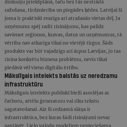
diskusiju priekšplānā, taču bez tās nestrādā
ražošana, tirdzniecība un piegādes ķēdes. Latvijai šī
joma ir praktiski svarīga arī atrašanās vietas dēļ. Ja
uzņēmums spēj radīt risinājumu, kas palīdz
savienot reģionus, kravas, datus un uzņēmumus, tā
vērtība nav atkarīga tikai no vietējā tirgus. Šāds
produkts var būt vajadzīgs arī ārpus Latvijas, jo tas
risina konkrētu biznesa problēmu, nevis tikai
piedāvā vēl vienu digitālu ērtību.
Mākslīgais intelekts balstās uz neredzamu
infrastruktūru
Mākslīgais intelekts publiski bieži asociējas ar
čatbotu, attēlu ģeneratoru vai rīku tekstu
sagatavošanai. Aiz šī redzamā slāņa ir
infrastruktūra, bez kuras šādi risinājumi nevar
pastāvēt. Lielo valodu modeļiem nepieciešama