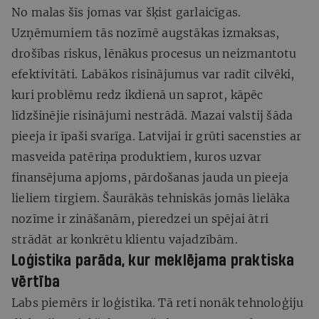
No malas šīs jomas var šķist garlaicīgas.
Uzņēmumiem tās nozīmē augstākas izmaksas,
drošības riskus, lēnākus procesus un neizmantotu
efektivitāti. Labākos risinājumus var radīt cilvēki,
kuri problēmu redz ikdienā un saprot, kāpēc
līdzšinējie risinājumi nestrādā. Mazai valstij šāda
pieeja ir īpaši svarīga. Latvijai ir grūti sacensties ar
masveida patēriņa produktiem, kuros uzvar
finansējuma apjoms, pārdošanas jauda un pieeja
lieliem tirgiem. Šaurākās tehniskās jomās lielāka
nozīme ir zināšanām, pieredzei un spējai ātri
strādāt ar konkrētu klientu vajadzībām.
Loģistika parāda, kur meklējama praktiska
vērtība
Labs piemērs ir loģistika. Tā reti nonāk tehnoloģiju