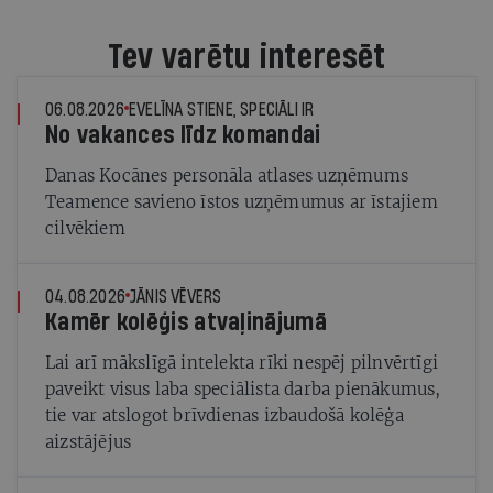
Tev varētu interesēt
06.08.2026
EVELĪNA STIENE, SPECIĀLI IR
No vakances līdz komandai
Danas Kocānes personāla atlases uzņēmums
Teamence savieno īstos uzņēmumus ar īstajiem
cilvēkiem
04.08.2026
JĀNIS VĒVERS
Kamēr kolēģis atvaļinājumā
Lai arī mākslīgā intelekta rīki nespēj pilnvērtīgi
paveikt visus laba speciālista darba pienākumus,
tie var atslogot brīvdienas izbaudošā kolēģa
aizstājējus