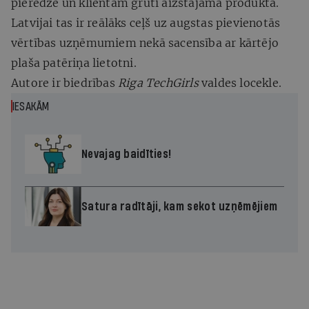
pieredzē un klientam grūti aizstājamā produktā.
Latvijai tas ir reālāks ceļš uz augstas pievienotās
vērtības uzņēmumiem nekā sacensība ar kārtējo
plaša patēriņa lietotni.
Autore ir biedrības
Riga TechGirls
valdes locekle.
IESAKĀM
Nevajag baidīties!
Satura radītāji, kam sekot uzņēmējiem