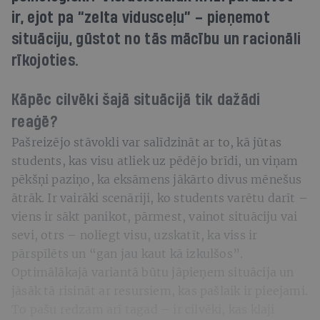
ir, ejot pa “zelta vidusceļu” – pieņemot
situāciju, gūstot no tās mācību un racionāli
rīkojoties.
Kāpēc cilvēki šajā situācijā tik dažādi
reaģē?
Pašreizējo stāvokli var salīdzināt ar to, kā jūtas
students, kas visu atliek uz pēdējo brīdi, un viņam
pēkšņi paziņo, ka eksāmens jākārto divus mēnešus
ātrāk. Ir vairāki scenāriji, ko students varētu darīt –
viens ir sākt panikot, pārmest, vainot situāciju vai
sevi, otrs – noliegt visu, uzskatīt, ka viss ir
pārspīlēts un “gan jau kaut kā izkulšos”.
Optimālākajā variantā būtu jāpieņem situācija un
jāsāk tā risināt ar resursiem, kas pašlaik ir pieejami.
To pašu redzam arī tagad – ir cilvēki, kas klaji