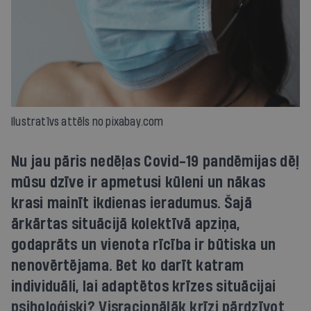
Ilustratīvs attēls no pixabay.com
Nu jau pāris nedēļas Covid-19 pandēmijas dēļ
mūsu dzīve ir apmetusi kūleni un nākas
krasi mainīt ikdienas ieradumus. Šajā
ārkārtas situācijā kolektīvā apziņa,
godaprāts un vienota rīcība ir būtiska un
nenovērtējama. Bet ko darīt katram
individuāli, lai adaptētos krīzes situācijai
psiholoģiski? Visracionālāk krīzi pārdzīvot