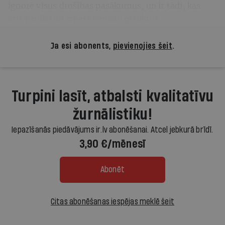
ignorē visus drošības pasākumus, un ir tādi, kas
krīt panikā un izpērk veikalu plauktus.
Ja esi abonents,
pievienojies šeit
.
Turpini lasīt, atbalsti kvalitatīvu
žurnālistiku!
Iepazīšanās piedāvājums ir.lv abonēšanai. Atcel jebkurā brīdī.
3,90 €/mēnesī
Abonēt
Citas abonēšanas iespējas meklē šeit