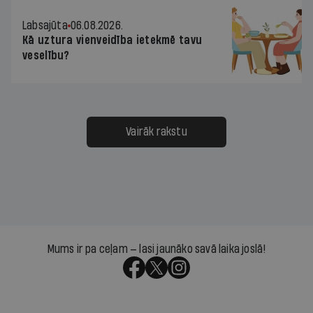
Labsajūta
06.08.2026.
Kā uztura vienveidība ietekmē tavu
veselību?
Vairāk rakstu
Mums ir pa ceļam — lasi jaunāko savā laika joslā!