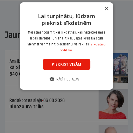
×
Lai turpinātu, lūdzam
piekrist sīkdatnēm
Jaunākajā žurnālā
Mēs izmantojam tikai sīkdatnes, kas nepieciešamas
lapas darbībai un analītikai. Lapas kreisajā stūrī
sīkdatņu
vienmēr var mainīt piekrišanu. Vairāk lasi
politikā.
Analīze
06.08.2026.
PIEKRIST VISĀM
Kā Šlesera partija palika nesodīta par
340 000 vērtu reklāmas kampaņu
RĀDĪT DETAĻAS
Redaktores sleja
06.08.2026.
Dinozaura triks