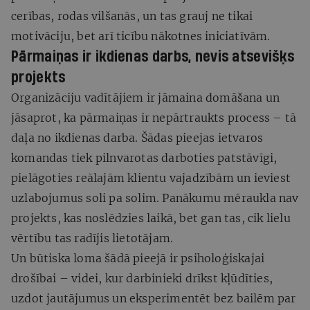
cerības, rodas vilšanās, un tas grauj ne tikai
motivāciju, bet arī ticību nākotnes iniciatīvām.
Pārmaiņas ir ikdienas darbs, nevis atsevišķs
projekts
Organizāciju vadītājiem ir jāmaina domāšana un
jāsaprot, ka pārmaiņas ir nepārtraukts process – tā
daļa no ikdienas darba. Šādas pieejas ietvaros
komandas tiek pilnvarotas darboties patstāvīgi,
pielāgoties reālajām klientu vajadzībām un ieviest
uzlabojumus soli pa solim. Panākumu mēraukla nav
projekts, kas noslēdzies laikā, bet gan tas, cik lielu
vērtību tas radījis lietotājam.
Un būtiska loma šādā pieejā ir psiholoģiskajai
drošībai – videi, kur darbinieki drīkst kļūdīties,
uzdot jautājumus un eksperimentēt bez bailēm par