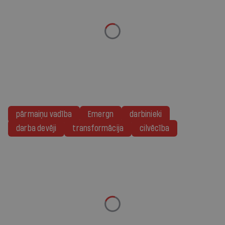
Loading...
pārmaiņu vadība
Emergn
darbinieki
darba devēji
transformācija
cilvēcība
Loading...