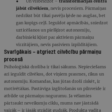
● Un visbeidzot –
transformācijas centrā
jābūt cilvēkiem
, nevis procesiem. Pārmaiņas
nedrīkst būt tikai pavēļu ķēde no augšas, bet
gan kopīgs ceļš. Ieguldot apmācībās, sniedzot
uzticēšanos un piešķirot autonomiju,
darbinieki kļūst par aktīviem pārmaiņu
virzītājiem, nevis pasīviem izpildītājiem.
Svarīgākais – atgriezt cilvēcību pārmaiņu
procesā
Psiholoģiskā drošība ir tikai sākums. Nepieciešams
arī ieguldīt cilvēkos, dot viņiem prasmes, rīkus un
autonomiju. Komandas, kas jūtas droši riskēt, ir
motivētākas. Pastāvīga izglītošanās un pilnveide ir
atbilde uz pārmaiņu nogurumu. Ja vēlamies
pārtraukt neveiksmju ciklu, mums nav jāstrādā
vairāk – ir jāsāk strādāt gudrāk. Produkta vadīta