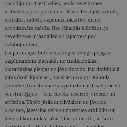
nosodījumu. Tieši bailes, nevis neveiksmes,
visbiežāk aptur pārmaiņas. Kad cilvēki jūtas droši,
viņi kļūst radoši, uzņemas iniciatīvu un no
neveiksmēm mācās. Nav jābaidās kļūdīties, jo
neveiksmes ir jāanalizē un jāpārvērš par
uzlabojumiem.
Lai pārmaiņas būtu veiksmīgas un ilgtspējīgas,
uzņēmumiem jāatsakās no tradicionālās,
hierarhiskas pieejas un jāveido vide, kur darbinieki
jūtas droši kļūdīties, mācīties un augt. Kā rāda
pieredze, transformācijas pamatā nav tikai procesi
vai stratēģijas – tā ir cilvēku iesaiste, drosme un
attīstība. Tāpēc jāsāk ar cilvēkiem un jāveido
prasmes, jāveicina vēlme uzņemties atbildību un
jāiedod komandas rokās “instrumenti”, ar kuru
darboties. Jāatļauj kļūdīties gudri – nelielos