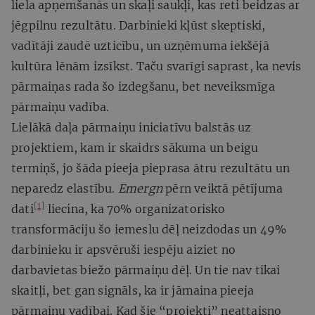
liela apņemšanās un skaļi saukļi, kas reti beidzas ar
jēgpilnu rezultātu. Darbinieki kļūst skeptiski,
vadītāji zaudē uzticību, un uzņēmuma iekšējā
kultūra lēnām izsīkst. Taču svarīgi saprast, ka nevis
pārmaiņas rada šo izdegšanu, bet neveiksmīga
pārmaiņu vadība.
Lielākā daļa pārmaiņu iniciatīvu balstās uz
projektiem, kam ir skaidrs sākuma un beigu
termiņš, jo šāda pieeja pieprasa ātru rezultātu un
neparedz elastību.
Emergn
pērn veiktā pētījuma
[1]
dati
liecina, ka 70% organizatorisko
transformāciju šo iemeslu dēļ neizdodas un 49%
darbinieku ir apsvēruši iespēju aiziet no
darbavietas biežo pārmaiņu dēļ. Un tie nav tikai
skaitļi, bet gan signāls, ka ir jāmaina pieeja
pārmaiņu vadībai. Kad šie “projekti” neattaisno