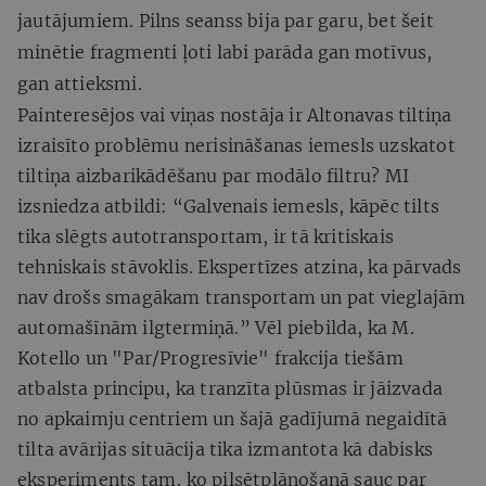
jautājumiem. Pilns seanss bija par garu, bet šeit
minētie fragmenti ļoti labi parāda gan motīvus,
gan attieksmi.
Painteresējos vai viņas nostāja ir Altonavas tiltiņa
izraisīto problēmu nerisināšanas iemesls uzskatot
tiltiņa aizbarikādēšanu par modālo filtru? MI
izsniedza atbildi: “Galvenais iemesls, kāpēc tilts
tika slēgts autotransportam, ir tā kritiskais
tehniskais stāvoklis. Ekspertīzes atzina, ka pārvads
nav drošs smagākam transportam un pat vieglajām
automašīnām ilgtermiņā.” Vēl piebilda, ka M.
Kotello un "Par/Progresīvie" frakcija tiešām
atbalsta principu, ka tranzīta plūsmas ir jāizvada
no apkaimju centriem un šajā gadījumā negaidītā
tilta avārijas situācija tika izmantota kā dabisks
eksperiments tam, ko pilsētplānošanā sauc par