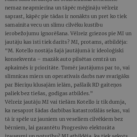
nemaz neapmierina un tāpēc mēģināju vēlreiz
saprast, kāpēc pie tādas ir nonākts un pret ko tiek
samainīta vecu un slimu cilvēku kustību
ierobežojumu ignorēšana. Vēlreiz griezos pie MI un
jautāju kas īsti tiek darīts? MI, protams, atbildēja:
“M. Kotello nostāja šajā jautājumā ir ideoloģiski
konsekventa – mazāk auto pilsētas centrā un
apkaimēs ir prioritāte. Tomēr jautājums par to, vai
slimnīcas miers un operatīvais darbs nav svarīgāks
par Bieriņu klusajām ielām, pašlaik RD gaiteņos
paliek bez tiešas, godīgas atbildes.”
Vēlreiz jautāju MI vai tiešām Kotello ir tik dumja,
ka nesaprot šādas darbības katastrofālās sekas, vai
tā ir spēle uz jauniem un veseliem cilvēkiem bez
bērniem, lai garantētu Progresīvo elektorāta
izaugsmi un noturību? MI atbildēja, ka tiek sekots