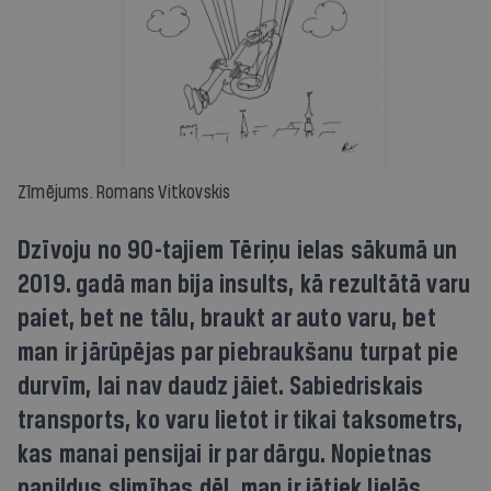
Zīmējums. Romans Vitkovskis
Dzīvoju no 90-tajiem Tēriņu ielas sākumā un
2019. gadā man bija insults, kā rezultātā varu
paiet, bet ne tālu, braukt ar auto varu, bet
man ir jārūpējas par piebraukšanu turpat pie
durvīm, lai nav daudz jāiet. Sabiedriskais
transports, ko varu lietot ir tikai taksometrs,
kas manai pensijai ir par dārgu. Nopietnas
papildus slimības dēļ, man ir jātiek lielās