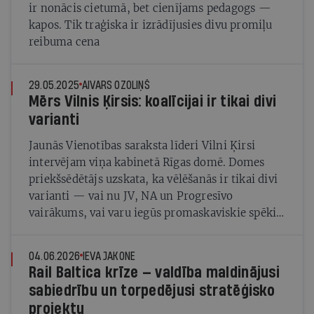
ir nonācis cietumā, bet cienījams pedagogs —
kapos. Tik traģiska ir izrādījusies divu promiļu
reibuma cena
29.05.2025
AIVARS OZOLIŅŠ
Mērs Vilnis Ķirsis: koalīcijai ir tikai divi
varianti
Jaunās Vienotības saraksta līderi Vilni Ķirsi
intervējam viņa kabinetā Rīgas domē. Domes
priekšsēdētājs uzskata, ka vēlēšanās ir tikai divi
varianti — vai nu JV, NA un Progresīvo
vairākums, vai varu iegūs promaskaviskie spēki
ar Šleseru priekšgalā
04.06.2026
IEVA JAKONE
Rail Baltica krīze — valdība maldinājusi
sabiedrību un torpedējusi stratēģisko
projektu