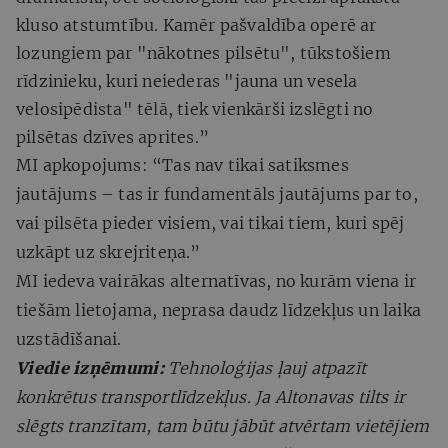
kluso atstumtību. Kamēr pašvaldība operē ar
lozungiem par "nākotnes pilsētu", tūkstošiem
rīdzinieku, kuri neiederas "jauna un vesela
velosipēdista" tēlā, tiek vienkārši izslēgti no
pilsētas dzīves aprites.”
MI apkopojums: “Tas nav tikai satiksmes
jautājums – tas ir fundamentāls jautājums par to,
vai pilsēta pieder visiem, vai tikai tiem, kuri spēj
uzkāpt uz skrejriteņa.”
MI iedeva vairākas alternatīvas, no kurām viena ir
tiešām lietojama, neprasa daudz līdzekļus un laika
uzstādīšanai.
Viedie izņēmumi:
Tehnoloģijas ļauj atpazīt
konkrētus transportlīdzekļus. Ja Altonavas tilts ir
slēgts tranzītam, tam būtu jābūt atvērtam vietējiem