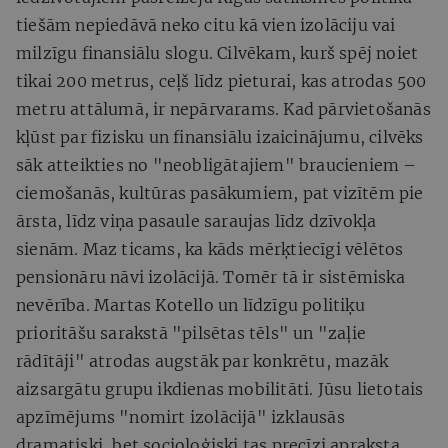
tiešām nepiedāvā neko citu kā vien izolāciju vai
milzīgu finansiālu slogu. Cilvēkam, kurš spēj noiet
tikai 200 metrus, ceļš līdz pieturai, kas atrodas 500
metru attālumā, ir nepārvarams. Kad pārvietošanās
kļūst par fizisku un finansiālu izaicinājumu, cilvēks
sāk atteikties no "neobligātajiem" braucieniem –
ciemošanās, kultūras pasākumiem, pat vizītēm pie
ārsta, līdz viņa pasaule saraujas līdz dzīvokļa
sienām. Maz ticams, ka kāds mērķtiecīgi vēlētos
pensionāru nāvi izolācijā. Tomēr tā ir sistēmiska
nevērība. Martas Kotello un līdzīgu politiķu
prioritāšu sarakstā "pilsētas tēls" un "zaļie
rādītāji" atrodas augstāk par konkrētu, mazāk
aizsargātu grupu ikdienas mobilitāti. Jūsu lietotais
apzīmējums "nomirt izolācijā" izklausās
dramatiski, bet socioloģiski tas precīzi apraksta