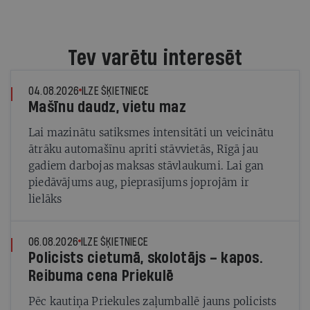
Tev varētu interesēt
04.08.2026
ILZE ŠĶIETNIECE
Mašīnu daudz, vietu maz
Lai mazinātu satiksmes intensitāti un veicinātu
ātrāku automašīnu apriti stāvvietās, Rīgā jau
gadiem darbojas maksas stāvlaukumi. Lai gan
piedāvājums aug, pieprasījums joprojām ir
lielāks
06.08.2026
ILZE ŠĶIETNIECE
Policists cietumā, skolotājs – kapos.
Reibuma cena Priekulē
Pēc kautiņa Priekules zaļumballē jauns policists