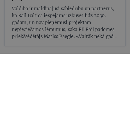
Valdība ir maldinājusi sabiedrību un partnerus,
ka Rail Baltica iespējams uzbūvēt līdz 2030.
gadam, un nav pieņēmusi projektam
nepieciešamos lēmumus, saka RB Rail padomes
priekšsēdētājs Matīss Paegle. «Vairāk nekā gadu
mēs vienkārši sēžam un gaidām, nevaram
rīkoties»
Mums ir pa ceļam — lasi jaunāko savā laika joslā!