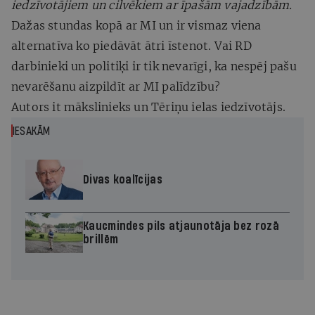
iedzīvotājiem un cilvēkiem ar īpašām vajadzībām.
Dažas stundas kopā ar MI un ir vismaz viena
alternatīva ko piedāvāt ātri īstenot. Vai RD
darbinieki un politiķi ir tik nevarīgi, ka nespēj pašu
nevarēšanu aizpildīt ar MI palīdzību?
Autors it mākslinieks un Tēriņu ielas iedzīvotājs.
IESAKĀM
Divas koalīcijas
Kaucmindes pils atjaunotāja bez rozā
brillēm