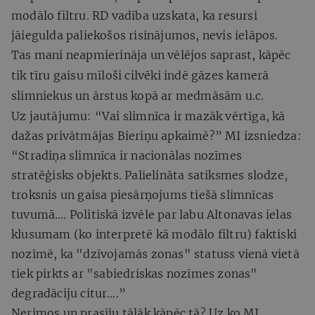
modālo filtru. RD vadība uzskata, ka resursi
jāiegulda paliekošos risinājumos, nevis ielāpos.
Tas mani neapmierināja un vēlējos saprast, kāpēc
tik tīru gaisu mīloši cilvēki indē gāzes kamerā
slimniekus un ārstus kopā ar medmāsām u.c.
Uz jautājumu: “Vai slimnīca ir mazāk vērtīga, kā
dažas privātmājas Bieriņu apkaimē?” MI izsniedza:
“Stradiņa slimnīca ir nacionālas nozīmes
stratēģisks objekts. Palielināta satiksmes slodze,
troksnis un gaisa piesārņojums tiešā slimnīcas
tuvumā…. Politiskā izvēle par labu Altonavas ielas
klusumam (ko interpretē kā modālo filtru) faktiski
nozīmē, ka "dzīvojamās zonas" statuss vienā vietā
tiek pirkts ar "sabiedriskas nozīmes zonas"
degradāciju citur….”
Nerimos un prasīju tālāk kāpēc tā? Uz ko MI