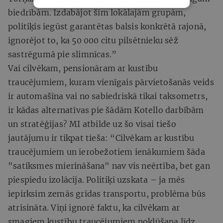
biedrībām. Izdabājot šīm lokālajām grupām,
politiķis iegūst garantētas balsis konkrētā rajonā,
ignorējot to, ka 50 000 citu pilsētnieku sēž
sastrēgumā pie slimnīcas.”
Vai cilvēkam, pensionāram ar kustību
traucējumiem, kuram vienīgais pārvietošanās veids
ir automašīna vai no sabiedriskā tikai taksometrs,
ir kādas alternatīvas pie šādām Kotello darbībām
un stratēģijas? MI atbilde uz šo visai tiešo
jautājumu ir tikpat tieša: “Cilvēkam ar kustību
traucējumiem un ierobežotiem ienākumiem šāda
"satiksmes mierināšana" nav vis neērtība, bet gan
piespiedu izolācija. Politiķi uzskata – ja mēs
iepirksim zemās grīdas transportu, problēma būs
atrisināta. Viņi ignorē faktu, ka cilvēkam ar
smagiem kustību traucējumiem nokļūšana līdz