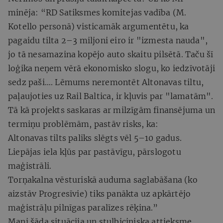
minēja: “RD Satiksmes komitejas vadība (M.
Kotello personā) visticamāk argumentētu, ka
pagaidu tilta 2–3 miljoni eiro ir "izmesta nauda",
jo tā nesamazina kopējo auto skaitu pilsētā. Taču šī
loģika neņem vērā ekonomisko slogu, ko iedzīvotāji
sedz paši…. Lēmums neremontēt Altonavas tiltu,
paļaujoties uz Rail Baltica, ir kļuvis par "lamatām".
Tā kā projekts saskaras ar milzīgām finansējuma un
termiņu problēmām, pastāv risks, ka:
Altonavas tilts paliks slēgts vēl 5–10 gadus.
Liepājas iela kļūs par pastāvīgu, pārslogotu
maģistrāli.
Torņakalna vēsturiskā auduma saglabāšana (ko
aizstāv Progresīvie) tiks panākta uz apkārtējo
maģistrāļu pilnīgas paralīzes rēķina.”
Mani šāda situācija un stulbiciniska attieksme