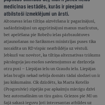
medicīnas iestādēs, kurās ir pieejami
atbilstoši izmeklējumi un ārsti.
Altonavas ielas tiltiņa aizvēršana ir pagarinājusi,
sadārdzinājusi un apgrūtinājusi manus maršrutus,
bet apelēšana pie Robežu ielas pārbrauktuves
atjaunošanas no Satiksmes ministrijas puses tika
noraidīta un RD vispār neatbildēja uz vēstuli.
Jebkurš var novērot, ka tiltiņa alternatīvas trūkums
pārslogoja jau esošos savienojumus ar dzelzceļa
otru pusi – Liepājas ielu un Graudu ielu. Liepājas
ielas bruģis nekad nebija domāts tādai slodzei un ir
jau kūkumains. Cik dzirdēts, ka Marta Kotello
(Progresīvie) rūpējās par apkaimju mierīgu dzīvi
bez automašīnām un tīru gaisu. Griezos pie MI un
šajā sakarā ieguvu ļoti interesantas atbildes uz