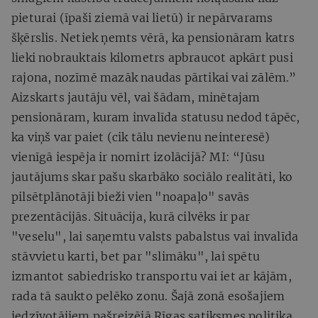
pieturai (īpaši ziemā vai lietū) ir nepārvarams
šķērslis. Netiek ņemts vērā, ka pensionāram katrs
lieki nobrauktais kilometrs apbraucot apkārt pusi
rajona, nozīmē mazāk naudas pārtikai vai zālēm.”
Aizskarts jautāju vēl, vai šādam, minētajam
pensionāram, kuram invalīda statusu nedod tāpēc,
ka viņš var paiet (cik tālu nevienu neinteresē)
vienīgā iespēja ir nomirt izolācijā? MI: “Jūsu
jautājums skar pašu skarbāko sociālo realitāti, ko
pilsētplānotāji bieži vien "noapaļo" savās
prezentācijās. Situācija, kurā cilvēks ir par
"veselu", lai saņemtu valsts pabalstus vai invalīda
stāvvietu karti, bet par "slimāku", lai spētu
izmantot sabiedrisko transportu vai iet ar kājām,
rada tā saukto pelēko zonu. Šajā zonā esošajiem
iedzīvotājiem pašreizējā Rīgas satiksmes politika