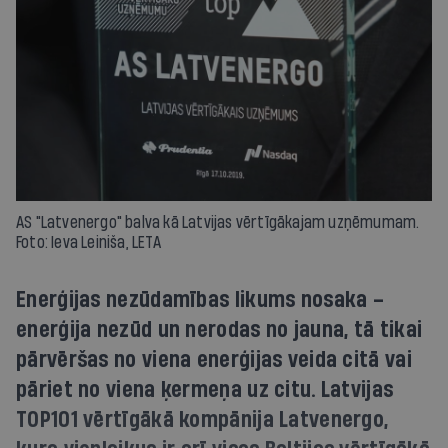
AS "Latvenergo" balva kā Latvijas vērtīgākajam uzņēmumam.
Foto: Ieva Leiniša, LETA
Enerģijas nezūdamības likums nosaka –
enerģija nezūd un nerodas no jauna, tā tikai
pārvēršas no viena enerģijas veida citā vai
pāriet no viena ķermeņa uz citu. Latvijas
TOP101 vērtīgākā kompānija Latvenergo,