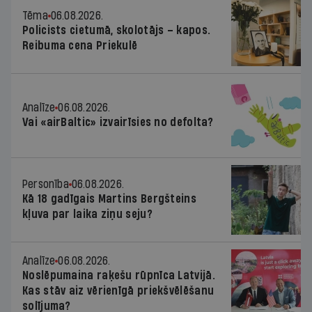
Tēma
06.08.2026.
Policists cietumā, skolotājs – kapos.
Reibuma cena Priekulē
Analīze
06.08.2026.
Vai «airBaltic» izvairīsies no defolta?
Personība
06.08.2026.
Kā 18 gadīgais Martins Bergšteins
kļuva par laika ziņu seju?
Analīze
06.08.2026.
Noslēpumaina raķešu rūpnīca Latvijā.
Kas stāv aiz vērienīgā priekšvēlēšanu
solījuma?