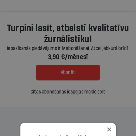
Turpini lasīt, atbalsti kvalitatīvu
žurnālistiku!
Iepazīšanās piedāvājums ir.lv abonēšanai. Atcel jebkurā brīdī.
3,90 €/mēnesī
Abonēt
Citas abonēšanas iespējas meklē šeit
×