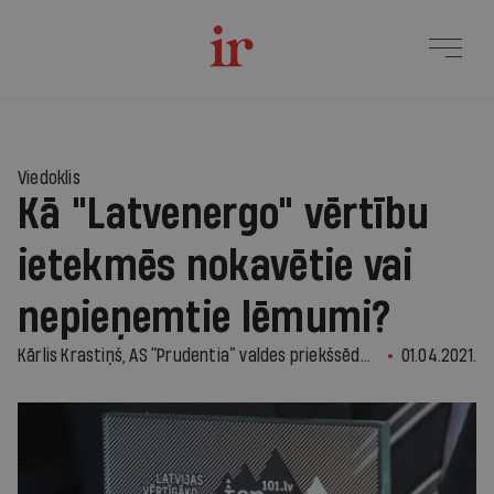
Viedoklis
Kā "Latvenergo" vērtību
ietekmēs nokavētie vai
nepieņemtie lēmumi?
Kārlis Krastiņš, AS “Prudentia” valdes priekšsēdētājs
01.04.2021.