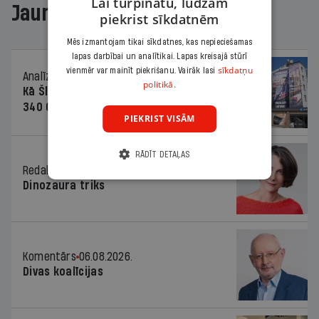
Lai turpinātu, lūdzam
Jaunākajā žurnālā
piekrist sīkdatnēm
Mēs izmantojam tikai sīkdatnes, kas nepieciešamas
lapas darbībai un analītikai. Lapas kreisajā stūrī
sīkdatņu
vienmēr var mainīt piekrišanu. Vairāk lasi
Analīze
06.08.2026.
politikā.
Kā Šlesera partija palika nesodīta par
340 000 vērtu reklāmas kampaņu
PIEKRIST VISĀM
RĀDĪT DETAĻAS
Redaktores sleja
06.08.2026.
Dinozaura triks
Komentārs
06.08.2026.
Divas koalīcijas