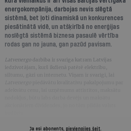
kura vienlaikus ir arī visas Baltijas vērtīgākā
energokompānija, darbojas nevis slēgtā
sistēmā, bet ļoti dinamiskā un konkurences
piesātinātā vidē, un atšķirībā no enerģijas
noslēgtā sistēmā biznesa pasaulē vērtība
rodas gan no jauna, gan pazūd pavisam.
Latvenergo
darbība ir svarīga katram Latvijas
iedzīvotājam, kurš ikdienā patērē elektrību,
siltumu, gāzi un internetu. Viņam ir svarīgi, lai
Latvenergo
piedāvātu kvalitatīvu pakalpojumu par
adekvātu cenu, lai uzņēmums attīstītos, maksātu
nodokļus, būtu labs darba devējs un maksātu
akcionāriem dividendes, jo no tām pildās valsts
budžets.
Ja esi abonents,
pievienojies šeit
.