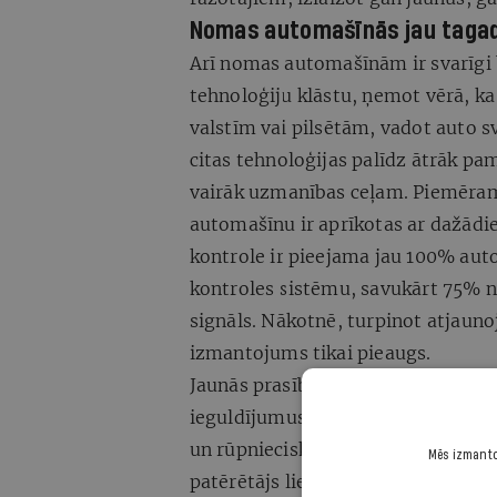
Nomas automašīnās jau tagad 
Arī nomas automašīnām ir svarīgi 
tehnoloģiju klāstu, ņemot vērā, ka
valstīm vai pilsētām, vadot auto s
citas tehnoloģijas palīdz ātrāk pam
vairāk uzmanības ceļam. Piemēra
automašīnu ir aprīkotas ar dažād
kontrole ir pieejama jau 100% aut
kontroles sistēmu, savukārt 75% n
signāls. Nākotnē, turpinot atjauno
izmantojums tikai pieaugs.
Jaunās prasības noteikti automašīn
ieguldījumus, taču vienlaikus turpi
un rūpniecisko izmaksu samazināša
Mēs izmantoj
patērētājs lielu izmaksu pieaugum