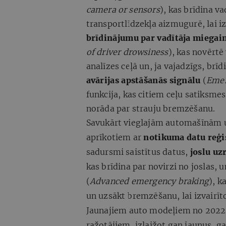
camera or sensors
), kas brīdina v
transportlīdzekļa aizmugurē, lai 
brīdinājumu par vadītāja miega
of driver drowsiness
), kas novērtē
analīzes ceļā un, ja vajadzīgs, brīd
avārijas apstāšanās signālu
(
Emer
funkcija, kas citiem ceļu satiksme
norāda par strauju bremzēšanu.
Savukārt vieglajām automašīnām u
aprīkotiem ar
notikuma datu reģi
sadursmi saistītus datus,
joslu uz
kas brīdina par novirzi no joslas, 
(
Advanced emergency braking
), k
un uzsākt bremzēšanu, lai izvairīto
Jaunajiem auto modeļiem no 2022.
ražotājiem, izlaižot gan jaunus, g