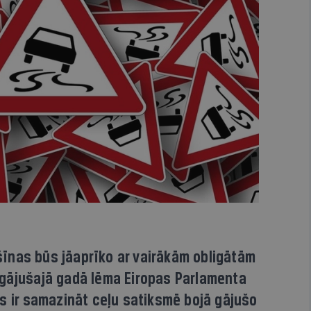
īnas būs jāaprīko ar vairākām obligātām
agājušajā gadā lēma Eiropas Parlamenta
is ir samazināt ceļu satiksmē bojā gājušo