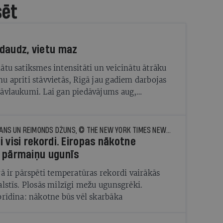
sēt
daudz, vietu maz
ātu satiksmes intensitāti un veicinātu ātrāku
u apriti stāvvietās, Rīgā jau gadiem darbojas
āvlaukumi. Lai gan piedāvājums aug,
ums joprojām ir lielāks
MARKS LANDLERS, ČIKO HARLANS UN REIMONDS DŽUNS, © THE NEW YORK TIMES NEWS SERVICE
i visi rekordi. Eiropas nākotne
 pārmaiņu ugunīs
rā ir pārspēti temperatūras rekordi vairākās
alstīs. Plosās milzīgi mežu ugunsgrēki.
brīdina: nākotne būs vēl skarbāka