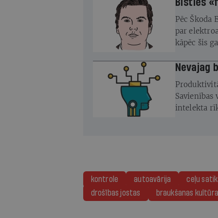
Bīsties «
Pēc Škoda E
par elektro
kāpēc šis g
Ne
Produktivitā
Savienības 
intelekta r
profesijas 
kontrole
autoavārija
ceļu sati
drošības jostas
braukšanas kultūr