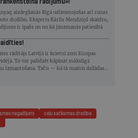
frankenšteina radījumu»!
nyaq aizdegšanās Rīgā uzliesmojušas arī runas
auto drošību. Eksperts Kārlis Mendziņš skaidro,
adījums ir īpašs un no kā jāuzmanās patiesībā
vajag baidīties!
tes rādītājs Latvijā ir krietni zem Eiropas
vidējā. To var palīdzēt kāpināt mākslīgā
īku izmantošana. Taču — kā tā mainīs dažādas
un tajās nepieciešamās prasmes?
ksmes negadījumi
ceļu satiksmes drošība
a