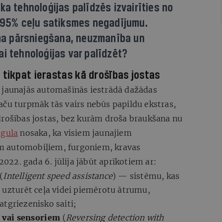
ka tehnoloģijas palīdzēs izvairīties no
p 95% ceļu satiksmes negadījumu.
ruma pārsniegšana, neuzmanība un
i tehnoloģijas var palīdzēt?
 tikpat ierastas kā drošības jostas
 jaunajās automašīnās iestrādā dažādas
aču turpmāk tās vairs nebūs papildu ekstras,
drošības jostas, bez kurām droša braukšana nu
egula
nosaka, ka visiem jaunajiem
iem automobiļiem, furgoniem, kravas
22. gada 6. jūlija jābūt aprīkotiem ar:
(
I
ntelligent speed assistance
) — sistēmu, kas
m uzturēt ceļa videi piemērotu ātrumu,
tgriezenisko saiti;
 vai sensoriem
(
Reversing detection with