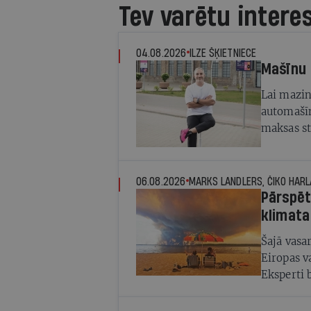
Tev varētu intere
04.08.2026
ILZE ŠĶIETNIECE
Mašīnu 
Lai mazin
automašīn
maksas st
pieprasīj
06.08.2026
Pārspēt
klimata
Šajā vasa
Eiropas v
Eksperti 