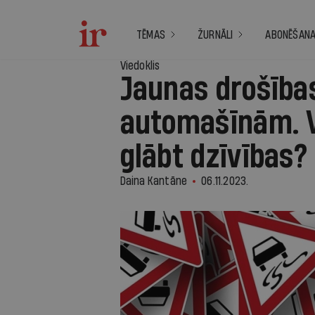
TĒMAS
ŽURNĀLI
ABONĒŠAN
Viedoklis
Jaunas drošība
automašīnām. V
glābt dzīvības?
Daina Kantāne
06.11.2023.