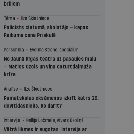
brillēm
Tēma
Ilze Šķietniece
Policists cietumā, skolotājs – kapos.
Reibuma cena Priekulē
Personība
Evelīna Stiene, speciāli Ir
No Jaunā Rīgas teātra uz pasaules malu
– Matīss Ozols un viņa ceturtdaļmūža
krīze
Analīze
Ilze Šķietniece
Pamatskolas eksāmenos izkrīt katrs 20.
devītklasnieks. Ko darīt?
Intervija
Nellija Ločmele, Aivars Ozoliņš
Vētrā likmes ir augstas. Intervija ar