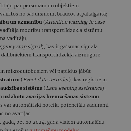
adītāju par personām un objektiem
izvairītos no sadursmēm, braucot atpakaļgaitā;
inību un uzmanību
(
Attention warning in case
 vadītāja modrību transportlīdzekļa sistēmu
ina vadītāju;
gency stop signal
), kas ir gaismas signāla
s dalībniekiem transportlīdzekļa aizmugurē
n mikroautobusiem vēl papildus jābūt
stratoru
(
Event data recorder
), kas reģistrē ar
raudzības sistēmu
(
Lane keeping assistance
),
un
uzlabotu avārijas bremzēšanas sistēmu
as var automātiski noteikt potenciālu sadursmi
s no avārijas.
 gada, bet no 2024. gada visiem automašīnu
an jau esošus
automašīnu modeļus
.