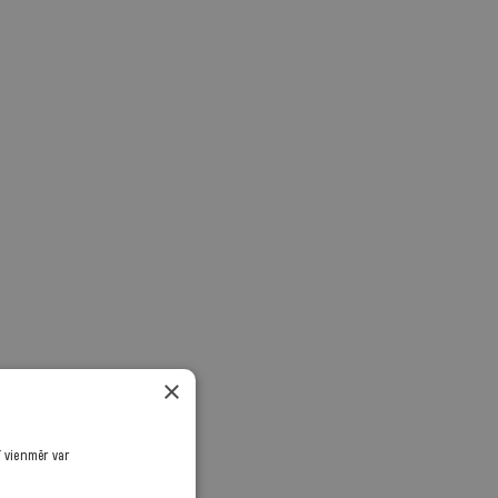
×
ī vienmēr var