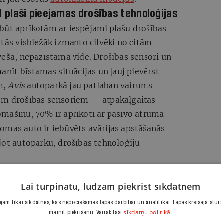
plaši pieejamas drošības tehnoloģijas
būt aprīkotām ar iespējami plašu drošības
 tās visbiežāk izmanto cilvēki no citām
vešā, nepazīstamā vidē. Drošības sensori un
anīt bīstamas situācijas un ļauj pievērst
m,
Avis
autoparkā jau patlaban vairums
iem drošības sensoriem — atpakaļgaitas
omašīnu, 70% ir aprīkoti ar pasīvo ātruma
omas auto ir iebūvēts avārijas apstāšanās
jot autoparku, drošības tehnoloģiju
u ražotājiem prasīs papildu finansiālos
nās arī darbs pie šo tehnoloģiju attīstīšanas
Lai turpinātu, lūdzam piekrist sīkdatnēm
nas. Līdz ar to var prognozēt, ka gala
am tikai sīkdatnes, kas nepieciešamas lapas darbībai un analītikai. Lapas kreisajā stūr
sīkdatņu politikā.
u nejutīs.
mainīt piekrišanu. Vairāk lasi