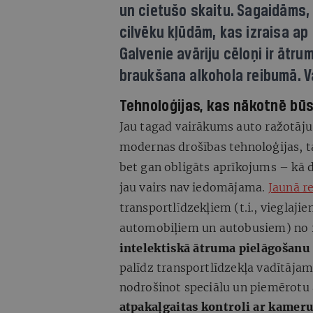
un cietušo skaitu. Sagaidāms, 
cilvēku kļūdām, kas izraisa a
Galvenie avāriju cēloņi ir āt
braukšana alkohola reibumā. Va
Tehnoloģijas, kas nākotnē būs
Jau tagad vairākums auto ražotāju
modernas drošības tehnoloģijas, t
bet gan obligāts aprīkojums – kā 
jau vairs nav iedomājama.
Jaunā r
transportlīdzekļiem (t.i., vieglaj
automobiļiem un autobusiem) no 20
intelektiskā ātruma pielāgošanu
palīdz transportlīdzekļa vadītāja
nodrošinot speciālu un piemērotu a
atpakaļgaitas kontroli ar kameru