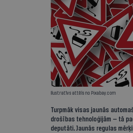
Ilustratīvs attēls no Pixabay.com
Turpmāk visas jaunās automaš
drošības tehnoloģijām — tā p
deputāti. Jaunās regulas mērķ