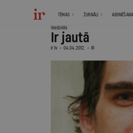
TĒMAS
ŽURNĀLI
ABONĒŠAN
Viedoklis
Ir jautā
ir.lv
04.04.2012.
IR