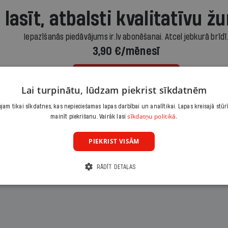
 lasīt, atbalsti kvalitatīvu žu
Iepazīšanās piedāvājums ir.lv abonēšanai. Atcel jebkurā brīdī
3,90 €/mēnesī
Abonēt
Lai turpinātu, lūdzam piekrist sīkdatnēm
am tikai sīkdatnes, kas nepieciešamas lapas darbībai un analītikai. Lapas kreisajā stūr
Citas abonēšanas iespējas meklē šeit
sīkdatņu politikā.
mainīt piekrišanu. Vairāk lasi
PIEKRIST VISĀM
RĀDĪT DETAĻAS