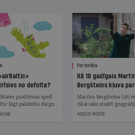
ze
Personība
«airBaltic»
Kā 18 gadīgais Marti
irīsies no defolta?
Bergšteins kļuva par
laika ziņu seju?
ditātes problēmas spiež
Martins Bergšteins (18) v
ltic lūgt palīdzību dārgo
tikai sāks studēt ģeogrāfi
āciju turētājiem, taču
bet viņa sacītajam jau uzt
JAKONE
AGNESE MEIERE
dēļ nebija kvoruma
tūkstošiem laika ziņu ska
nai. Vai lidsabiedrībai
Latvijā. Aiz dažām minū
 defolts, ja tā nespēs
televīzijas ēterā ir 11 gadi