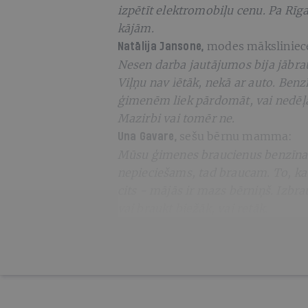
izpētīt elektromobiļu cenu. Pa Rīgas
kājām.
modes māksliniec
Natālija Jansone,
Nesen darba jautājumos bija jābrauc
Viļņu nav lētāk, nekā ar auto. Be
ģimenēm liek pārdomāt, vai nedēļa
Mazirbi vai tomēr ne.
sešu bērnu mamma:
Una Gavare,
Mūsu ģimenes braucienus benzīna 
nepieciešams, tad braucam. To, ka
cits - mājās ir mazs bērniņš. Izbra
vai braukt biežāk, vai retāk.