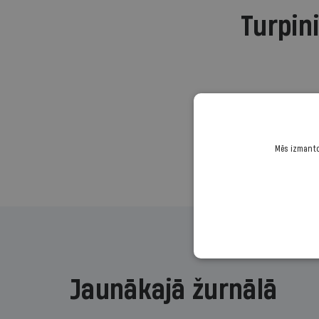
Turpini
Mēs izmantoj
Jaunākajā žurnālā