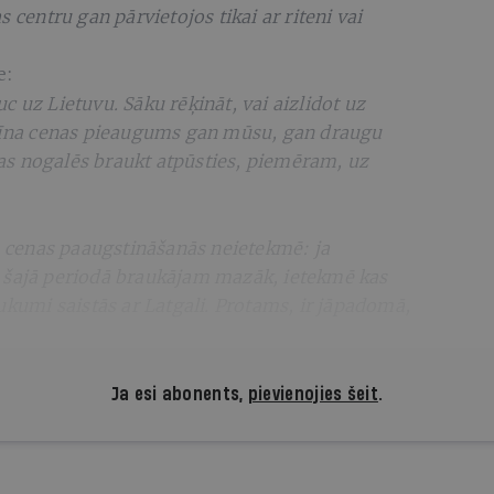
 centru gan pārvietojos tikai ar riteni vai
e:
 uz Lietuvu. Sāku rēķināt, vai aizlidot uz
nzīna cenas pieaugums gan mūsu, gan draugu
s nogalēs braukt atpūsties, piemēram, uz
cenas paaugstināšanās neietekmē: ja
 šajā periodā braukājam mazāk, ietekmē kas
ukumi saistās ar Latgali. Protams, ir jāpadomā,
Ja esi abonents,
pievienojies šeit
.