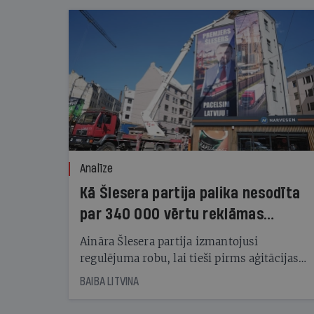
Analīze
Kā Šlesera partija palika nesodīta
par 340 000 vērtu reklāmas
kampaņu
Aināra Šlesera partija izmantojusi
regulējuma robu, lai tieši pirms aģitācijas
starta izreklamētos par summu, kas
BAIBA LITVINA
pārsniedz trešdaļu no likumīgi atļautajiem
kampaņas tēriņiem. KNAB pārkāpumus