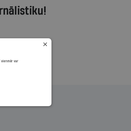
rnālistiku!
.
×
ī vienmēr var