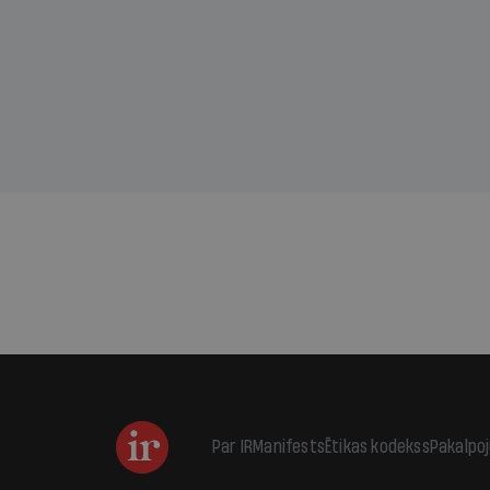
sama
kas j
pirm
augus
Par IR
Manifests
Ētikas kodekss
Pakalpo