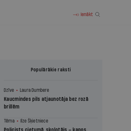
Ienākt
Populārākie raksti
Dzīve
Laura Dumbere
Kaucmindes pils atjaunotāja bez rozā
brillēm
Tēma
Ilze Šķietniece
Policists cietumā, skolotājs – kapos.