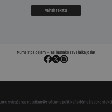
ksāt augstos procentus,
uzcītīga darba, mammas
āpārskaita jau trīs dienas
atbalsts un drosme turpi
Vairāk rakstu
s nākamās sapulces
meteovērojumus arī tad, 
ta vidū?
šķiet, ka tie nevienam na
vajadzīgi
Mums ir pa ceļam — lasi jaunāko savā laika joslā!
jumu sniegšanas noteikumi
Privātuma politika
Reklāma
Ziedo
Kontakti