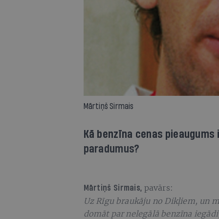
Mārtiņš Sirmais
Kā benzīna cenas pieaugums 
paradumus?
pavārs:
Mārtiņš Sirmais,
Uz Rīgu braukāju no Dikļiem, un man
domāt par nelegālā benzīna iegādi,