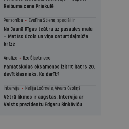
Reibuma cena Priekulē
Personība
Evelīna Stiene, speciāli Ir
No Jaunā Rīgas teātra uz pasaules malu
– Matīss Ozols un viņa ceturtdaļmūža
krīze
Analīze
Ilze Šķietniece
Pamatskolas eksāmenos izkrīt katrs 20.
devītklasnieks. Ko darīt?
Intervija
Nellija Ločmele, Aivars Ozoliņš
Vētrā likmes ir augstas. Intervija ar
Valsts prezidentu Edgaru Rinkēviču