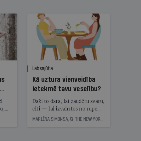
Labsajūta
ns
Kā uztura vienveidība
ietekmē tavu veselību?
ēl
Daži to dara, lai zaudētu svaru,
ju,
citi — lai izvairītos no rūpēm,
icas
kas saistītas ar ēdienreižu
MARLĒNA SIMONSA, © THE NEW YORK TIMES NEWS SERVICE
tītāju
plānošanu. Vai ir vērts katru
tēm
dienu ēst vienu un to pašu?
Eksperti skaidro, kā uztura