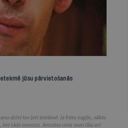
ietekmē jūsu pārvietošanās
u dzīvi tas ļoti ietekmē. Ja būtu zaglis, sāktu
 bet tāds neesmu. Benzīna cena man lika arī