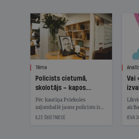
nekonstatē
Tēma
Analī
Policists cietumā,
Vai 
skolotājs – kapos.
izva
Reibuma cena Priekulē
Pēc kautiņa Priekules
Likvi
zaļumballē jauns policists ir
airBa
nonācis cietumā, bet
oblig
ILZE ŠĶIETNIECE
IEVA 
cienījams pedagogs — kapos.
šone
Tik traģiska ir izrādījusies
lemša
divu promiļu reibuma cena
draud