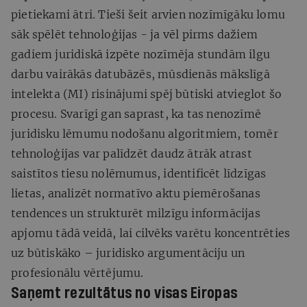
pietiekami ātri. Tieši šeit arvien nozīmīgāku lomu
sāk spēlēt tehnoloģijas - ja vēl pirms dažiem
gadiem juridiskā izpēte nozīmēja stundām ilgu
darbu vairākās datubāzēs, mūsdienās mākslīgā
intelekta (MI) risinājumi spēj būtiski atvieglot šo
procesu. Svarīgi gan saprast, ka tas nenozīmē
juridisku lēmumu nodošanu algoritmiem, tomēr
tehnoloģijas var palīdzēt daudz ātrāk atrast
saistītos tiesu nolēmumus, identificēt līdzīgas
lietas, analizēt normatīvo aktu piemērošanas
tendences un strukturēt milzīgu informācijas
apjomu tādā veidā, lai cilvēks varētu koncentrēties
uz būtiskāko – juridisko argumentāciju un
profesionālu vērtējumu.
Saņemt rezultātus no visas Eiropas