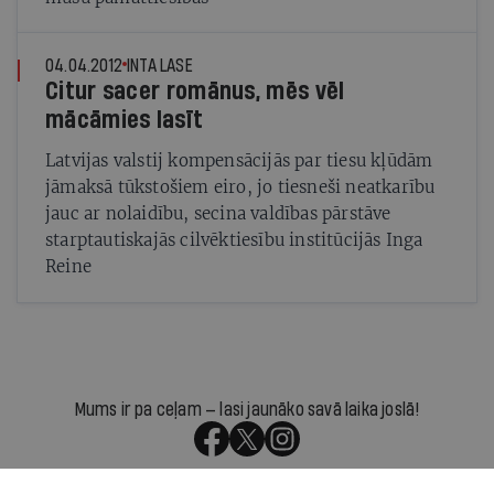
04.04.2012
INTA LASE
Citur sacer romānus, mēs vēl
mācāmies lasīt
Latvijas valstij kompensācijās par tiesu kļūdām
jāmaksā tūkstošiem eiro, jo tiesneši neatkarību
jauc ar nolaidību, secina valdības pārstāve
starptautiskajās cilvēktiesību institūcijās Inga
Reine
Mums ir pa ceļam — lasi jaunāko savā laika joslā!