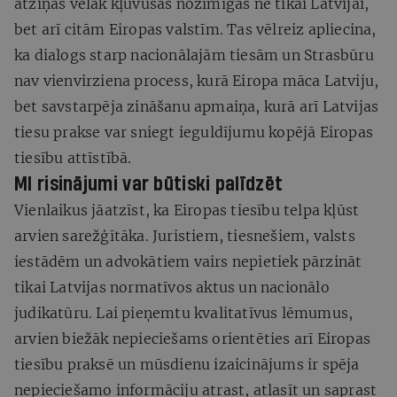
atziņas vēlāk kļuvušas nozīmīgas ne tikai Latvijai,
bet arī citām Eiropas valstīm. Tas vēlreiz apliecina,
ka dialogs starp nacionālajām tiesām un Strasbūru
nav vienvirziena process, kurā Eiropa māca Latviju,
bet savstarpēja zināšanu apmaiņa, kurā arī Latvijas
tiesu prakse var sniegt ieguldījumu kopējā Eiropas
tiesību attīstībā.
MI risinājumi var būtiski palīdzēt
Vienlaikus jāatzīst, ka Eiropas tiesību telpa kļūst
arvien sarežģītāka. Juristiem, tiesnešiem, valsts
iestādēm un advokātiem vairs nepietiek pārzināt
tikai Latvijas normatīvos aktus un nacionālo
judikatūru. Lai pieņemtu kvalitatīvus lēmumus,
arvien biežāk nepieciešams orientēties arī Eiropas
tiesību praksē un mūsdienu izaicinājums ir spēja
nepieciešamo informāciju atrast, atlasīt un saprast