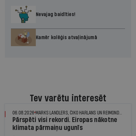
Nevajag baidīties!
Kamēr kolēģis atvaļinājumā
Tev varētu interesēt
06.08.2026
MARKS LANDLERS, ČIKO HARLANS UN REIMONDS DŽUNS, © THE NEW YORK TIMES NEWS SERVICE
Pārspēti visi rekordi. Eiropas nākotne
klimata pārmaiņu ugunīs