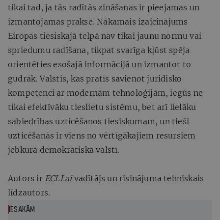
tikai tad, ja tās radītās zināšanas ir pieejamas un
izmantojamas praksē. Nākamais izaicinājums
Eiropas tiesiskajā telpā nav tikai jaunu normu vai
spriedumu radīšana, tikpat svarīga kļūst spēja
orientēties esošajā informācijā un izmantot to
gudrāk. Valstis, kas pratīs savienot juridisko
kompetenci ar modernām tehnoloģijām, iegūs ne
tikai efektīvāku tieslietu sistēmu, bet arī lielāku
sabiedrības uzticēšanos tiesiskumam, un tieši
uzticēšanās ir viens no vērtīgākajiem resursiem
jebkurā demokrātiskā valstī.
Autors ir
ECLI.ai
vadītājs un risinājuma tehniskais
līdzautors.
IESAKĀM