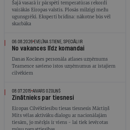
Šajā vasarā ir pārspēti temperatūras rekordi
vairākās Eiropas valstīs. Plosās milzīgi mežu
ugunsgrēki. Eksperti brīdina: nākotne būs vēl
skarbāka
06.08.2026
EVELĪNA STIENE, SPECIĀLI IR
No vakances līdz komandai
Danas Kocānes personāla atlases uzņēmums
Teamence savieno īstos uzņēmumus ar īstajiem
cilvēkiem
08.07.2015
AIVARS OZOLIŅŠ
Zinātnieks par tiesnesi
Eiropas Cilvēktiesību tiesas tiesnesis Mārtiņš
Mits vēlas aktīvāku dialogu ar nacionālajām
tiesām, jo mērķis ir viens - lai tiek ievērotas
mūsu pamattiesības