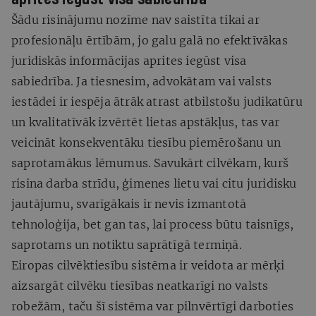
Šādu risinājumu nozīme nav saistīta tikai ar
profesionāļu ērtībām, jo galu galā no efektīvākas
juridiskās informācijas aprites iegūst visa
sabiedrība. Ja tiesnesim, advokātam vai valsts
iestādei ir iespēja ātrāk atrast atbilstošu judikatūru
un kvalitatīvāk izvērtēt lietas apstākļus, tas var
veicināt konsekventāku tiesību piemērošanu un
saprotamākus lēmumus. Savukārt cilvēkam, kurš
risina darba strīdu, ģimenes lietu vai citu juridisku
jautājumu, svarīgākais ir nevis izmantotā
tehnoloģija, bet gan tas, lai process būtu taisnīgs,
saprotams un notiktu saprātīgā termiņā.
Eiropas cilvēktiesību sistēma ir veidota ar mērķi
aizsargāt cilvēku tiesības neatkarīgi no valsts
robežām, taču šī sistēma var pilnvērtīgi darboties