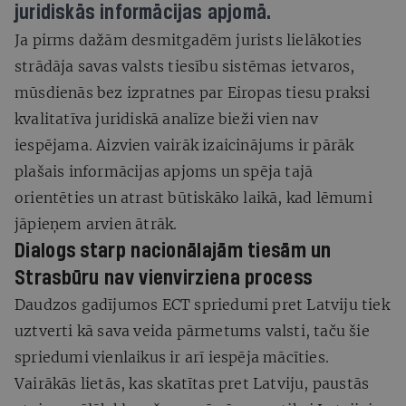
juridiskās informācijas apjomā.
Ja pirms dažām desmitgadēm jurists lielākoties
strādāja savas valsts tiesību sistēmas ietvaros,
mūsdienās bez izpratnes par Eiropas tiesu praksi
kvalitatīva juridiskā analīze bieži vien nav
iespējama. Aizvien vairāk izaicinājums ir pārāk
plašais informācijas apjoms un spēja tajā
orientēties un atrast būtiskāko laikā, kad lēmumi
jāpieņem arvien ātrāk.
Dialogs starp nacionālajām tiesām un
Strasbūru nav vienvirziena process
Daudzos gadījumos ECT spriedumi pret Latviju tiek
uztverti kā sava veida pārmetums valsti, taču šie
spriedumi vienlaikus ir arī iespēja mācīties.
Vairākās lietās, kas skatītas pret Latviju, paustās