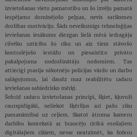
izvietošanas vietu pamatotību un šo izvēļu pamatā
iespējamo dominējošo peļņas, nevis satiksmes
drošības motivāciju. Šāds neveiksmīgs tehnoloģijas
ieviešanas iesākums diezgan lielā mērā iedragāja
cilvēku uzticību šo rīku un aiz tiem stāvošo
kontrolējošo iestāžu un piesaistīto privāto
pakalpojuma nodrošinātāju nodomiem. Tas
attiecīgi prasīja sākotnējo policijas vārdu un darbu
salāgojumus, lai daudz maz reabilitētu radaru
ieviešanas sabiedrisko mērķi.
Šobrīd radaru izvietošanas principi, šķiet, kļuvuši
caurspīdīgāki, neliekot šķēršļus arī pašu rīku
pamanāmībai uz ceļiem. Skatot ātruma kameru
darbību kontekstā ar braucēju rīcībā esošajiem
digitālajiem rīkiem, nevar neatzīmēt, ka šoferu