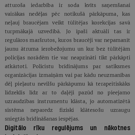
atturoša iedarbība ir soda kvīts saņemšanai
vairākas nedēļas pēc notikušā pārkāpuma, kas
neļauj braucējam veikt tūlītējas korekcijas savā
turpmākajā uzvedībā. Jo īpaši aktuāli tas ir
regulāros maršrutos, kuros braucēji var nepamanīt
jaunu ātruma ierobežojumu un kur bez tūlītējām
policijas norādēm tie var neapzināti tikt pārkāpti
atkārtoti. Policistu brīdinājums par satiksmes
organizācijas izmaiņām vai par kādu neuzmanības
dēļ pieļautu nevilšu pārkāpumu kā terapeitiskāks
līdzeklis līdz ar to daļēji pazūd no pieejamo
uzraudzības instrumentu klāsta, jo automatizētā
sistēma neparedz fiziski klātesošu uzraugu
sniegtās brīdināšanas iespējas.
Digitālo rīku regulējums un nākotnes