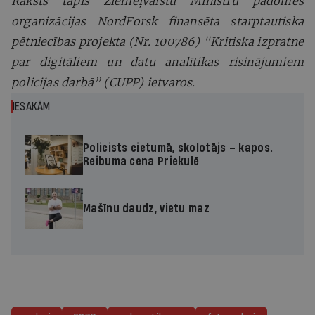
Raksts tapis Ziemeļvalstu Ministru padomes
organizācijas NordForsk finansēta starptautiska
pētniecības projekta (Nr. 100786) "Kritiska izpratne
par digitāliem un datu analītikas risinājumiem
policijas darbā” (CUPP) ietvaros.
IESAKĀM
Policists cietumā, skolotājs – kapos.
Reibuma cena Priekulē
Mašīnu daudz, vietu maz