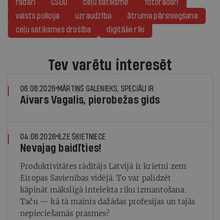
radari
CSDD
ceļu satiksme
fotoradari
valsts policija
uzraudzība
ātruma pārsniegšana
ceļu satiksmes drošība
digitālie rīki
Tev varētu interesēt
06.08.2026
MĀRTIŅŠ GALENIEKS, SPECIĀLI IR
Aivars Vagalis, pierobežas gids
04.08.2026
ILZE ŠĶIETNIECE
Nevajag baidīties!
Produktivitātes rādītājs Latvijā ir krietni zem
Eiropas Savienības vidējā. To var palīdzēt
kāpināt mākslīgā intelekta rīku izmantošana.
Taču — kā tā mainīs dažādas profesijas un tajās
nepieciešamās prasmes?