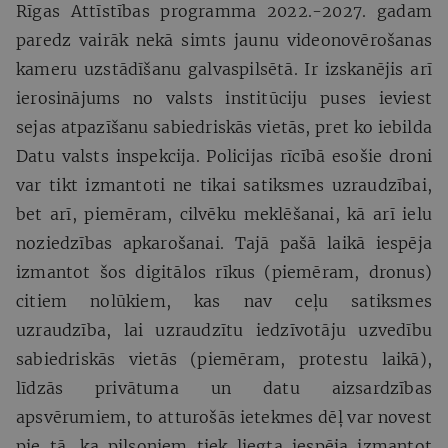
Rīgas Attīstības programma 2022.-2027. gadam
paredz vairāk nekā simts jaunu videonovērošanas
kameru uzstādīšanu galvaspilsētā. Ir izskanējis arī
ierosinājums no valsts institūciju puses ieviest
sejas atpazīšanu sabiedriskās vietās, pret ko iebilda
Datu valsts inspekcija. Policijas rīcībā esošie droni
var tikt izmantoti ne tikai satiksmes uzraudzībai,
bet arī, piemēram, cilvēku meklēšanai, kā arī ielu
noziedzības apkarošanai. Tajā pašā laikā iespēja
izmantot šos digitālos rīkus (piemēram, dronus)
citiem nolūkiem, kas nav ceļu satiksmes
uzraudzība, lai uzraudzītu iedzīvotāju uzvedību
sabiedriskās vietās (piemēram, protestu laikā),
līdzās privātuma un datu aizsardzības
apsvērumiem, to atturošās ietekmes dēļ var novest
pie tā, ka pilsoņiem tiek liegta iespēja izmantot