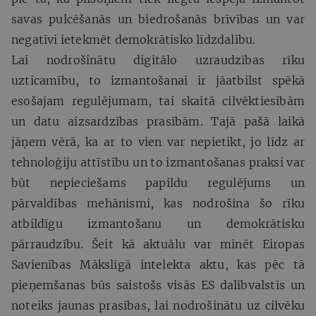
savas pulcēšanās un biedrošanās brīvības un var
negatīvi ietekmēt demokrātisko līdzdalību.
Lai nodrošinātu digitālo uzraudzības rīku
uzticamību, to izmantošanai ir jāatbilst spēkā
esošajam regulējumam, tai skaitā cilvēktiesībām
un datu aizsardzības prasībām. Tajā pašā laikā
jāņem vērā, ka ar to vien var nepietikt, jo līdz ar
tehnoloģiju attīstību un to izmantošanas praksi var
būt nepieciešams papildu regulējums un
pārvaldības mehānismi, kas nodrošina šo rīku
atbildīgu izmantošanu un demokrātisku
pārraudzību. Šeit kā aktuālu var minēt Eiropas
Savienības Mākslīgā intelekta aktu, kas pēc tā
pieņemšanas būs saistošs visās ES dalībvalstīs un
noteiks jaunas prasības, lai nodrošinātu uz cilvēku