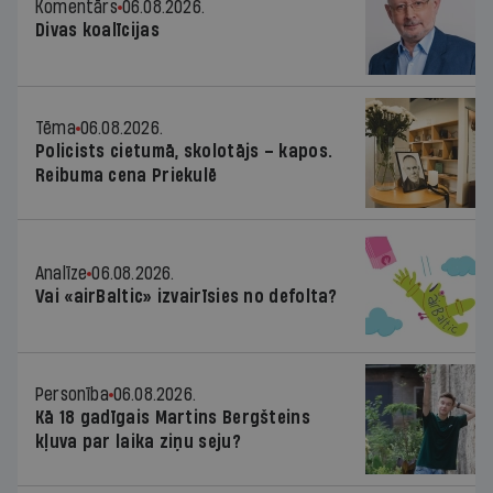
Komentārs
06.08.2026.
Divas koalīcijas
Tēma
06.08.2026.
Policists cietumā, skolotājs – kapos.
Reibuma cena Priekulē
Analīze
06.08.2026.
Vai «airBaltic» izvairīsies no defolta?
Personība
06.08.2026.
Kā 18 gadīgais Martins Bergšteins
kļuva par laika ziņu seju?