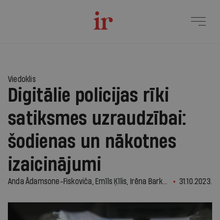
Viedoklis
Digitālie policijas rīki
satiksmes uzraudzībai:
šodienas un nākotnes
izaicinājumi
Anda Ādamsone-Fiskoviča, Emīls Ķīlis, Irēna Barkāne
31.10.2023.