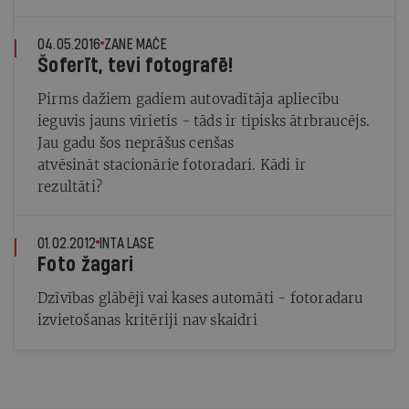
04.05.2016
ZANE MAČE
Šoferīt, tevi fotografē!
Pirms dažiem gadiem autovadītāja apliecību
ieguvis jauns vīrietis - tāds ir tipisks ātrbraucējs.
Jau gadu šos neprāšus cenšas
atvēsināt stacionārie fotoradari. Kādi ir
rezultāti?
01.02.2012
INTA LASE
Foto žagari
Dzīvības glābēji vai kases automāti - fotoradaru
izvietošanas kritēriji nav skaidri