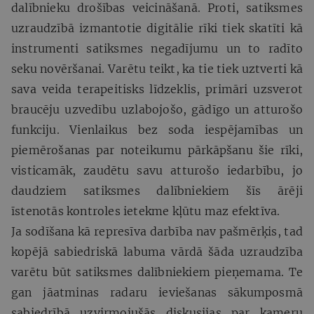
dalībnieku drošības veicināšanā. Proti, satiksmes
uzraudzībā izmantotie digitālie rīki tiek skatīti kā
instrumenti satiksmes negadījumu un to radīto
seku novēršanai. Varētu teikt, ka tie tiek uztverti kā
sava veida terapeitisks līdzeklis, primāri uzsverot
braucēju uzvedību uzlabojošo, gādīgo un atturošo
funkciju. Vienlaikus bez soda iespējamības un
piemērošanas par noteikumu pārkāpšanu šie rīki,
visticamāk, zaudētu savu atturošo iedarbību, jo
daudziem satiksmes dalībniekiem šīs ārēji
īstenotās kontroles ietekme kļūtu maz efektīva.
Ja sodīšana kā represīva darbība nav pašmērķis, tad
kopējā sabiedriskā labuma vārdā šāda uzraudzība
varētu būt satiksmes dalībniekiem pieņemama. Te
gan jāatminas radaru ieviešanas sākumposmā
sabiedrībā uzvirmojušās diskusijas par kameru