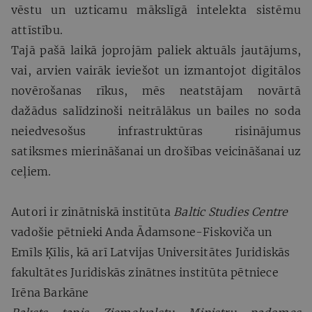
vēstu un uzticamu mākslīgā intelekta sistēmu
attīstību.
Tajā pašā laikā joprojām paliek aktuāls jautājums,
vai, arvien vairāk ieviešot un izmantojot digitālos
novērošanas rīkus, mēs neatstājam novārtā
dažādus salīdzinoši neitrālākus un bailes no soda
neiedvesošus infrastruktūras risinājumus
satiksmes mierināšanai un drošības veicināšanai uz
ceļiem.
Autori ir zinātniskā institūta
Baltic Studies Centre
vadošie pētnieki Anda Ādamsone-Fiskoviča un
Emīls Ķīlis, kā arī Latvijas Universitātes Juridiskās
fakultātes Juridiskās zinātnes institūta pētniece
Irēna Barkāne