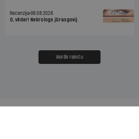
Recenzija
06.08.2026.
O, vēder! Nekrologs jūrasgovij
Vairāk rakstu
Mums ir pa ceļam — lasi jaunāko savā laika joslā!