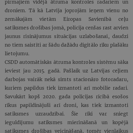
pirmajiem vidējā ātruma kontroles radariem un
droniem. Tā kā Latvija joprojām ieņem vienu no
zemākajām vietām Eiropas Savienībā ceļu
satiksmes drošības jomā, policija cenšas rast arvien
jaunus risinājumus situācijas uzlabošanai, daudzi
no tiem saistīti ar šādu dažādu digitālo rīku plašāku
lietojumu.
CSDD automātiskās ātruma kontroles sistēmu sāka
ieviest jau 2015. gadā. Pašlaik uz Latvijas ceļiem
darbojas vairāk nekā simts stacionāro fotoradaru,
kuriem papildus tiek izmantoti arī mobilie radari.
Savukārt kopš 2020. gada policijas rīcībā esošos
rīkus papildinājuši arī droni, kas tiek izmantoti
satiksmes uzraudzībai. Šie rīki var sniegt
ieguldījumu satiksmes mierināšanā un kopējā
satiksmes drošības veicināšanā, tomēr vienlaikus