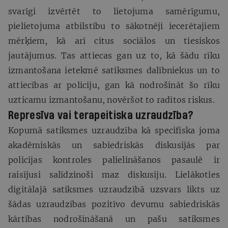
svarīgi izvērtēt to lietojuma samērīgumu,
pielietojuma atbilstību to sākotnēji iecerētajiem
mērķiem, kā arī citus sociālos un tiesiskos
jautājumus. Tas attiecas gan uz to, kā šādu rīku
izmantošana ietekmē satiksmes dalībniekus un to
attiecības ar policiju,
gan kā nodrošināt šo rīku
uzticamu izmantošanu, novēršot to radītos riskus.
Represīva vai terapeitiska uzraudzība?
Kopumā satiksmes uzraudzība kā specifiska joma
akadēmiskās un sabiedriskās diskusijās par
policijas kontroles palielināšanos pasaulē ir
raisījusi salīdzinoši maz diskusiju. Lielākoties
digitālajā satiksmes uzraudzībā uzsvars likts uz
šādas uzraudzības pozitīvo devumu sabiedriskās
kārtības nodrošināšanā un pašu satiksmes