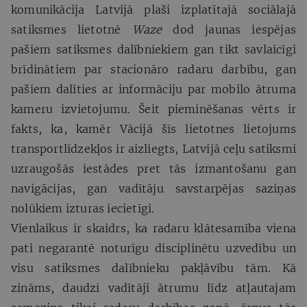
komunikācija Latvijā plaši izplatītajā sociālajā
satiksmes lietotnē
Waze
dod jaunas iespējas
pašiem satiksmes dalībniekiem gan tikt savlaicīgi
brīdinātiem par stacionāro radaru darbību, gan
pašiem dalīties ar informāciju par mobilo ātruma
kameru izvietojumu. Šeit pieminēšanas vērts ir
fakts, ka, kamēr Vācijā šīs lietotnes lietojums
transportlīdzekļos ir aizliegts, Latvijā ceļu satiksmi
uzraugošās iestādes pret tās izmantošanu gan
navigācijas, gan vadītāju savstarpējas saziņas
nolūkiem izturas iecietīgi.
Vienlaikus ir skaidrs, ka radaru klātesamība viena
pati negarantē noturīgu disciplinētu uzvedību un
visu satiksmes dalībnieku pakļāvību tām. Kā
zināms, daudzi vadītāji ātrumu līdz atļautajam