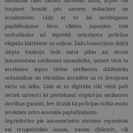
samazina tikai radaru darbības zonā, ārpus tās
turpinot braukt pēc saviem ieskatiem un
ieradumiem. Līdz ar to kā neizbēgams
papildinājums šiem rīkiem joprojām tiek
nodrošināta arī iepriekš neizziņota policijas
ekipāžu klātbūtne uz ceļiem. Šādu braucējiem daļēji
slēpto funkciju lielā mērā pilda arī dronu
izmantošana satiksmes uzraudzībā, ņemot vērā to
atrašanos ārpus tiešas satiksmes dalībnieku
redzamības un oficiālām norādēm uz to lietojuma
vietu un laiku. Līdz ar to digitālie rīki vieni paši
netiek uztverti kā pietiekami vispārējas satiksmes
drošības garanti, bet drīzāk kā policijas rīcībā esošo
ietekmes sviru arsenāla paplašinājums.
Atgriežoties pie automatizēto sistēmu represīvās
vai terapeitiskās lomas, varam diskutēt, cik