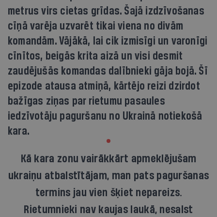
metrus virs cietas grīdas. Šajā izdzīvošanas
cīņā varēja uzvarēt tikai viena no divām
komandām. Vājākā, lai cik izmisīgi un varonīgi
cīnītos, beigās krita aizā un visi desmit
zaudējušās komandas dalībnieki gāja bojā. Šī
epizode atausa atmiņā, kārtējo reizi dzirdot
bažīgas ziņas par rietumu pasaules
iedzīvotāju paguršanu no Ukrainā notiekošā
kara.
Kā kara zonu vairākkārt apmeklējušam
ukraiņu atbalstītājam, man pats paguršanas
termins jau vien šķiet nepareizs.
Rietumnieki nav kaujas laukā, nesalst