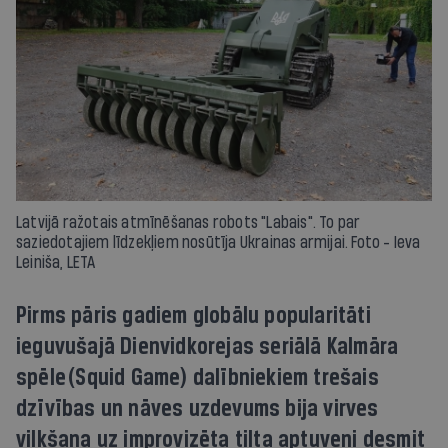
Latvijā ražotais atmīnēšanas robots "Labais". To par
saziedotajiem līdzekļiem nosūtīja Ukrainas armijai. Foto - Ieva
Leiniša, LETA
Pirms pāris gadiem globālu popularitāti
ieguvušajā Dienvidkorejas seriālā Kalmāra
spēle (Squid Game) dalībniekiem trešais
dzīvības un nāves uzdevums bija virves
vilkšana uz improvizēta tilta aptuveni desmit