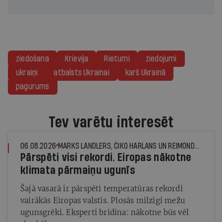
ziedošana
Krievija
Rietumi
ziedojumi
ukraiņi
atbalsts Ukrainai
karš Ukrainā
pagurums
Tev varētu interesēt
06.08.2026
MARKS LANDLERS, ČIKO HARLANS UN REIMONDS DŽUNS, © THE NEW YORK TIMES NEWS SERVICE
Pārspēti visi rekordi. Eiropas nākotne
klimata pārmaiņu ugunīs
Šajā vasarā ir pārspēti temperatūras rekordi
vairākās Eiropas valstīs. Plosās milzīgi mežu
ugunsgrēki. Eksperti brīdina: nākotne būs vēl