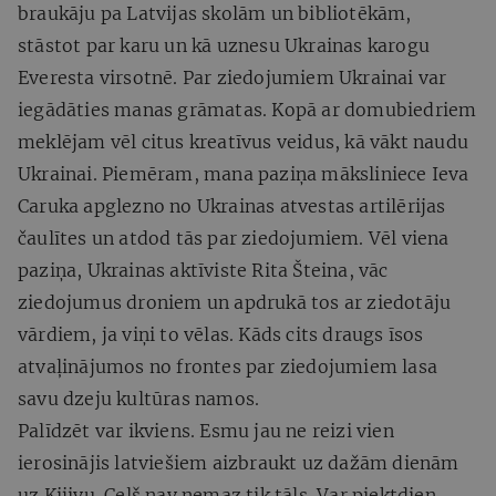
braukāju pa Latvijas skolām un bibliotēkām,
stāstot par karu un kā uznesu Ukrainas karogu
Everesta virsotnē. Par ziedojumiem Ukrainai var
iegādāties manas grāmatas. Kopā ar domubiedriem
meklējam vēl citus kreatīvus veidus, kā vākt naudu
Ukrainai. Piemēram, mana paziņa māksliniece Ieva
Caruka apglezno no Ukrainas atvestas artilērijas
čaulītes un atdod tās par ziedojumiem. Vēl viena
paziņa, Ukrainas aktīviste Rita Šteina, vāc
ziedojumus droniem un apdrukā tos ar ziedotāju
vārdiem, ja viņi to vēlas. Kāds cits draugs īsos
atvaļinājumos no frontes par ziedojumiem lasa
savu dzeju kultūras namos.
Palīdzēt var ikviens. Esmu jau ne reizi vien
ierosinājis latviešiem aizbraukt uz dažām dienām
uz Kijivu. Ceļš nav nemaz tik tāls. Var piektdien