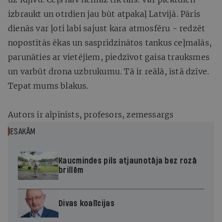
izbraukt un otrdien jau būt atpakaļ Latvijā. Pāris
dienās var ļoti labi sajust kara atmosfēru - redzēt
nopostītās ēkas un saspridzinātos tankus ceļmalās,
parunāties ar vietējiem, piedzīvot gaisa trauksmes
un varbūt drona uzbrukumu. Tā ir reālā, īstā dzīve.
Tepat mums blakus.
Autors ir alpīnists, profesors, zemessargs
IESAKĀM
Kaucmindes pils atjaunotāja bez rozā
brillēm
Divas koalīcijas