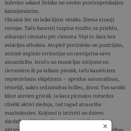
izdevies sakaut lielāko no savām proeiropeiskajām
kaimiņvalstīm.
Ukrainā līst un laiks kļūst vēsāks. Ziema strauji
tuvojas. Taču karavīri turpina virzību uz priekšu,
atkarojot ciematu pēc ciemata. Viņi to dara bez
aviācijas atbalsta. Atspiež pretinieku no pozīcijām,
atmīnē atgūtās teritorijas un nostiprina savu
aizsardzību. Ieroču un munīcijas sūtījumi no
rietumiem ik pa laikam pienāk, taču karavīriem
nepieciešams ekipējums – apvidus automašīnas,
tēmekļi, nakts redzamības brilles, droni. Tos savākt
kļūst aizvien grūtāk. Ja kara pirmajos mēnešos
cilvēki aktīvi ziedoja, tad tagad atsaucība
mazinājusies. Krājumi ir iztērēti un dzīves
dārdzības dēļ arī pašiem vajag vairāk naudas.
×
Aktīvisti vairs nepulcējas pie Krievijas vēstniecības