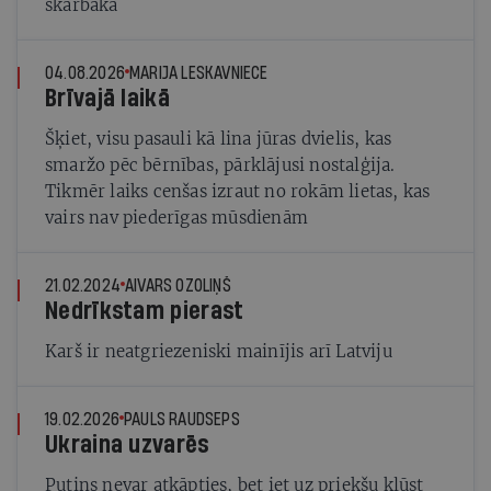
skarbāka
04.08.2026
MARIJA LESKAVNIECE
Brīvajā laikā
Šķiet, visu pasauli kā lina jūras dvielis, kas
smaržo pēc bērnības, pārklājusi nostalģija.
Tikmēr laiks cenšas izraut no rokām lietas, kas
vairs nav piederīgas mūsdienām
21.02.2024
AIVARS OZOLIŅŠ
Nedrīkstam pierast
Karš ir neatgriezeniski mainījis arī Latviju
19.02.2026
PAULS RAUDSEPS
Ukraina uzvarēs
Putins nevar atkāpties, bet iet uz priekšu kļūst