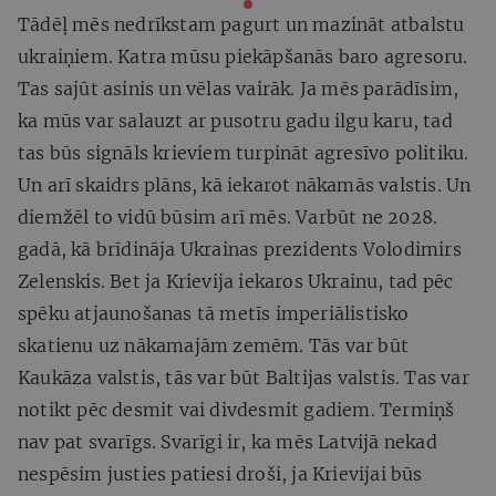
Tādēļ mēs nedrīkstam pagurt un mazināt atbalstu
ukraiņiem. Katra mūsu piekāpšanās baro agresoru.
Tas sajūt asinis un vēlas vairāk. Ja mēs parādīsim,
ka mūs var salauzt ar pusotru gadu ilgu karu, tad
tas būs signāls krieviem turpināt agresīvo politiku.
Un arī skaidrs plāns, kā iekarot nākamās valstis. Un
diemžēl to vidū būsim arī mēs. Varbūt ne 2028.
gadā, kā brīdināja Ukrainas prezidents Volodimirs
Zelenskis. Bet ja Krievija iekaros Ukrainu, tad pēc
spēku atjaunošanas tā metīs imperiālistisko
skatienu uz nākamajām zemēm. Tās var būt
Kaukāza valstis, tās var būt Baltijas valstis. Tas var
notikt pēc desmit vai divdesmit gadiem. Termiņš
nav pat svarīgs. Svarīgi ir, ka mēs Latvijā nekad
nespēsim justies patiesi droši, ja Krievijai būs