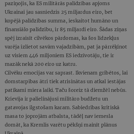
paziņojis, ka ES militārās palīdzības apjoms
Ukrainai jau sasniedzis 25 miljardus eiro, bet
kopējā palīdzības summa, ieskaitot humāno un
finansiālo palīdzību, ir 85 miljardi eiro. Šādas ziņas
spēj izraisīt cilvēkos pārdomas, ka šos līdzekļus
varēja izlietot savām vajadzībām, pat ja pārrēķinot
uz visiem 446 miljoniem ES iedzīvotāju, tie ir
mazāk nekā 200 eiro uz katru.
Cilvēku emocijas var saprast. Ikvienam gribētos, lai
domstarpības ātri tiek atrisinātas un atkal iestājas
patīkami miera laiki. Taču šoreiz tā diemžēl nebūs.
Krievija ir palielinājusi militāro budžetu un
gatavojas ilgstošam karam. Sabiedrības kritiskā
masa to joprojām atbalsta, tādēļ nav iemesla
domāt, ka Kremlis varētu pēkšņi mainīt plānus
Ukrainā.