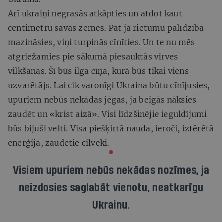
Arī ukraiņi negrasās atkāpties un atdot kaut
centimetru savas zemes. Pat ja rietumu palīdzība
mazināsies, viņi turpinās cīnīties. Un te nu mēs
atgriežamies pie sākumā piesauktās virves
vilkšanas. Šī būs ilga cīņa, kurā būs tikai viens
uzvarētājs. Lai cik varonīgi Ukraina būtu cīnījusies,
upuriem nebūs nekādas jēgas, ja beigās nāksies
zaudēt un «krist aizā». Visi līdzšinējie ieguldījumi
būs bijuši velti. Visa piešķirtā nauda, ieroči, iztērētā
enerģija, zaudētie cilvēki.
Visiem upuriem nebūs nekādas nozīmes, ja
neizdosies saglabāt vienotu, neatkarīgu
Ukrainu.