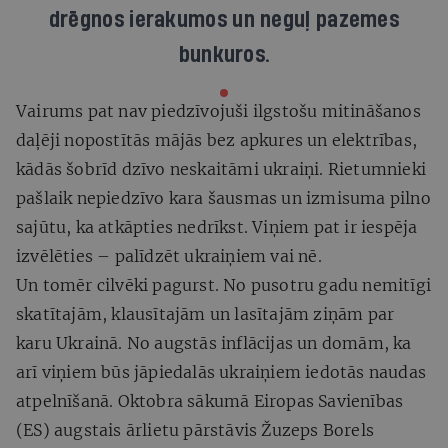
drēgnos ierakumos un neguļ pazemes
bunkuros.
Vairums pat nav piedzīvojuši ilgstošu mitināšanos
daļēji nopostītās mājās bez apkures un elektrības,
kādās šobrīd dzīvo neskaitāmi ukraiņi. Rietumnieki
pašlaik nepiedzīvo kara šausmas un izmisuma pilno
sajūtu, ka atkāpties nedrīkst. Viņiem pat ir iespēja
izvēlēties – palīdzēt ukraiņiem vai nē.
Un tomēr cilvēki pagurst. No pusotru gadu nemitīgi
skatītajām, klausītajām un lasītajām ziņām par
karu Ukrainā. No augstās inflācijas un domām, ka
arī viņiem būs jāpiedalās ukraiņiem iedotās naudas
atpelnīšanā. Oktobra sākumā Eiropas Savienības
(ES) augstais ārlietu pārstāvis Žuzeps Borels