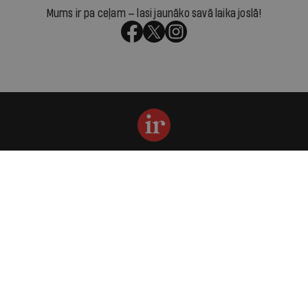
Mums ir pa ceļam — lasi jaunāko savā laika joslā!
Par IR
Manifests
Ētikas kodekss
Pakalpojumu sniegšanas noteikumi