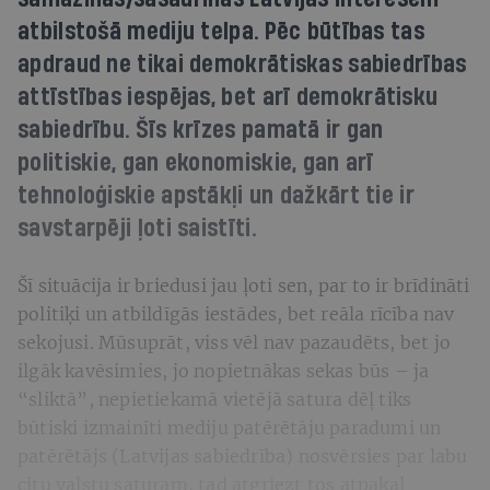
atbilstošā mediju telpa. Pēc būtības tas
apdraud ne tikai demokrātiskas sabiedrības
attīstības iespējas, bet arī demokrātisku
sabiedrību. Šīs krīzes pamatā ir gan
politiskie, gan ekonomiskie, gan arī
tehnoloģiskie apstākļi un dažkārt tie ir
savstarpēji ļoti saistīti.
Šī situācija ir briedusi jau ļoti sen, par to ir brīdināti
politiķi un atbildīgās iestādes, bet reāla rīcība nav
sekojusi. Mūsuprāt, viss vēl nav pazaudēts, bet jo
ilgāk kavēsimies, jo nopietnākas sekas būs – ja
“sliktā”, nepietiekamā vietējā satura dēļ tiks
būtiski izmainīti mediju patērētāju paradumi un
patērētājs (Latvijas sabiedrība) nosvērsies par labu
citu valstu saturam, tad atgriezt tos atpakaļ