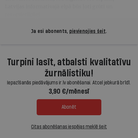
Latvijas informatīvajā elpā būs ļoti grūti un
resursietilpīgi.
Ja esi abonents,
pievienojies šeit
.
Turpini lasīt, atbalsti kvalitatīvu
žurnālistiku!
Iepazīšanās piedāvājums ir.lv abonēšanai. Atcel jebkurā brīdī.
3,90 €/mēnesī
Abonēt
Citas abonēšanas iespējas meklē šeit