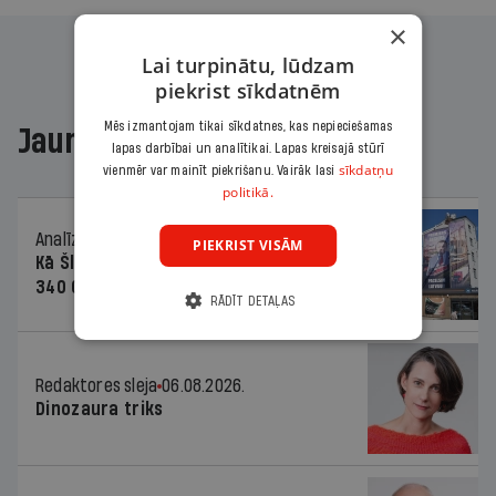
×
Lai turpinātu, lūdzam
piekrist sīkdatnēm
Mēs izmantojam tikai sīkdatnes, kas nepieciešamas
Jaunākajā žurnālā
lapas darbībai un analītikai. Lapas kreisajā stūrī
sīkdatņu
vienmēr var mainīt piekrišanu. Vairāk lasi
politikā.
Analīze
06.08.2026.
PIEKRIST VISĀM
Kā Šlesera partija palika nesodīta par
340 000 vērtu reklāmas kampaņu
RĀDĪT DETAĻAS
Redaktores sleja
06.08.2026.
Dinozaura triks