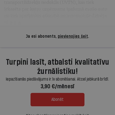
transportlīdzekļu nodoklis (UVTN), kas tiek
iekasēts par katru uzņēmuma īpašumā esošo auto
un tiek aprēķināts atkarībā no automobīļa dzinēja
tilpuma.
Ja esi abonents,
pievienojies šeit
.
Turpini lasīt, atbalsti kvalitatīvu
žurnālistiku!
Iepazīšanās piedāvājums ir.lv abonēšanai. Atcel jebkurā brīdī.
3,90 €/mēnesī
Abonēt