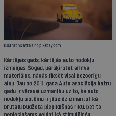
Ilustratīvs attēls no pixabay.com
Kārtējais gads, kārtējās auto nodokļu
izmaiņas. Šogad, pāršķirstot arhīva
materiālus, nācās fiksēt visai bezcerīgu
ainu. Jau no 2011. gada Auto asociācija katru
gadu ir vērsusi uzmanību uz to, ka auto
nodokļu sistēmu ir jābeidz izmantot kā
brutālu budžeta piepildīšnas rīku, bet to
nepieciešams veidot kā stimulējošu