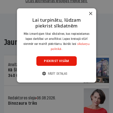
Citas abonēšanas iespējas meklē šeit
×
Lai turpinātu, lūdzam
piekrist sīkdatnēm
Mēs izmantojam tikai sīkdatnes, kas nepieciešamas
lapas darbībai un analītikai. Lapas kreisajā stūrī
Jaunākajā žurnālā
sīkdatņu
vienmēr var mainīt piekrišanu. Vairāk lasi
politikā.
PIEKRIST VISĀM
Analīze
06.08.2026.
Kā Šlesera partija palika nesodīta par
RĀDĪT DETAĻAS
340 000 vērtu reklāmas kampaņu
Redaktores sleja
06.08.2026.
Dinozaura triks