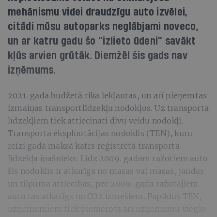
mehānismu videi draudzīgu auto izvēlei,
citādi mūsu autoparks neglābjami noveco,
un ar katru gadu šo “izlieto ūdeni” savākt
kļūs arvien grūtāk. Diemžēl šis gads nav
izņēmums.
2021. gada budžetā tika iekļautas, un arī pieņemtas
izmaiņas transportlīdzekļu nodokļos. Uz transporta
līdzekļiem tiek attiecināti divu veidu nodokļi.
Transporta ekspluotācijas nodoklis (TEN), kuru
reizi gadā maksā katrs reģistrētā transporta
līdzekļa īpašnieks. Līdz 2009. gadam ražotiem auto
šis nodoklis ir atkarīgs no masas vai masas, jaudas
un tilpuma attiecības, pēc 2009. gada ražotajiem
auto tas atkarīgs no CO2 izmešiem. Papildus TEN,
uzņēmumiem tiek piemērots arī uzņēmumu vieglo