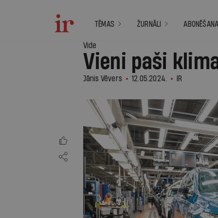
TĒMAS
ŽURNĀLI
ABONĒŠAN
Vide
Vieni paši klim
Jānis Vēvers
12.05.2024.
IR