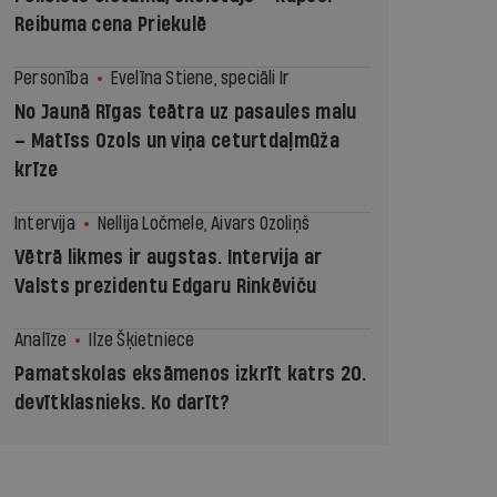
Reibuma cena Priekulē
Personība
Evelīna Stiene, speciāli Ir
No Jaunā Rīgas teātra uz pasaules malu
– Matīss Ozols un viņa ceturtdaļmūža
krīze
Intervija
Nellija Ločmele, Aivars Ozoliņš
Vētrā likmes ir augstas. Intervija ar
Valsts prezidentu Edgaru Rinkēviču
Analīze
Ilze Šķietniece
Pamatskolas eksāmenos izkrīt katrs 20.
devītklasnieks. Ko darīt?