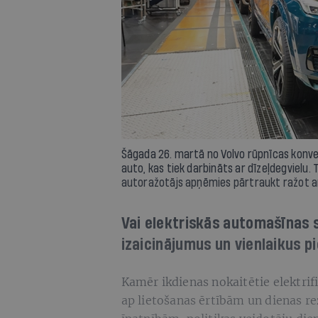
Šāgada 26. martā no Volvo rūpnīcas konvei
auto, kas tiek darbināts ar dīzeļdegvielu.
autoražotājs apņēmies pārtraukt ražot ar
Vai elektriskās automašīnas s
izaicinājumus un vienlaikus 
Kamēr ikdienas nokaitētie elektrifi
ap lietošanas ērtībām un dienas 