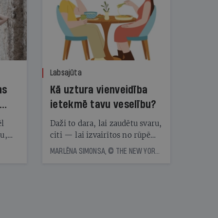
Labsajūta
ns
Kā uztura vienveidība
ietekmē tavu veselību?
ēl
Daži to dara, lai zaudētu svaru,
ju,
citi — lai izvairītos no rūpēm,
icas
kas saistītas ar ēdienreižu
MARLĒNA SIMONSA, © THE NEW YORK TIMES NEWS SERVICE
tītāju
plānošanu. Vai ir vērts katru
tēm
dienu ēst vienu un to pašu?
Eksperti skaidro, kā uztura
vienveidība ietekmē veselību
nāt
kad