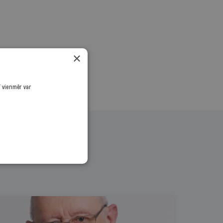
.
×
ī vienmēr var