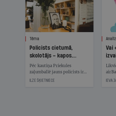
Tēma
Analī
Policists cietumā,
Vai 
skolotājs – kapos.
izva
Reibuma cena Priekulē
Pēc kautiņa Priekules
Likvi
zaļumballē jauns policists ir
airBa
nonācis cietumā, bet
oblig
ILZE ŠĶIETNIECE
IEVA 
cienījams pedagogs — kapos.
šone
Tik traģiska ir izrādījusies
lemša
divu promiļu reibuma cena
draud
sama
kas j
pirm