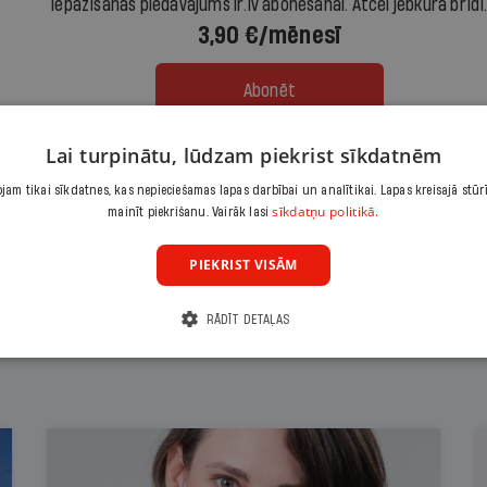
Iepazīšanās piedāvājums ir.lv abonēšanai. Atcel jebkurā brīdī
3,90 €/mēnesī
Abonēt
Lai turpinātu, lūdzam piekrist sīkdatnēm
Citas abonēšanas iespējas meklē šeit
am tikai sīkdatnes, kas nepieciešamas lapas darbībai un analītikai. Lapas kreisajā stūr
sīkdatņu politikā.
mainīt piekrišanu. Vairāk lasi
PIEKRIST VISĀM
RĀDĪT DETAĻAS