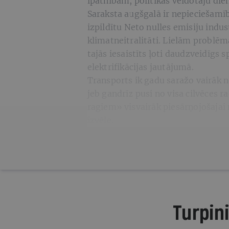
īpatnībām, politikas veidotāju die
Saraksta augšgalā ir nepieciešamī
izpildītu Neto nulles emisiju indu
klimatneitralitāti. Lielām problēm
tajās iesaistīts ļoti daudzveidīgs 
elektrifikācijas jautājumā.
Transports ik gadu saražo vairāk 
jeb gandrīz pusi no visa cilvēces r
ragiem» visvairāk piesārņojošajai
izvēle.
Turpini