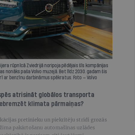
jera rūpnīcā Zviedrijā noripoja pēdējais šīs kompānijas
 Tas nonāks paša Volvo muzejā. Bet līdz 2030. gadam šis
ī ar benzīnu darbināmus spēkratus. Foto — Volvo
pēs atrisināt globālos transporta
piebremzēt klimata pārmaiņas?
kācijas pretinieku un piekritēju strīdi grozās
režīma pakārtošanu automašīnas uzlādes