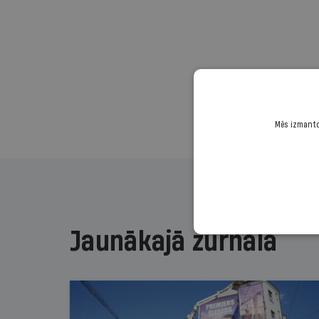
Mēs izmantoj
Jaunākajā žurnālā