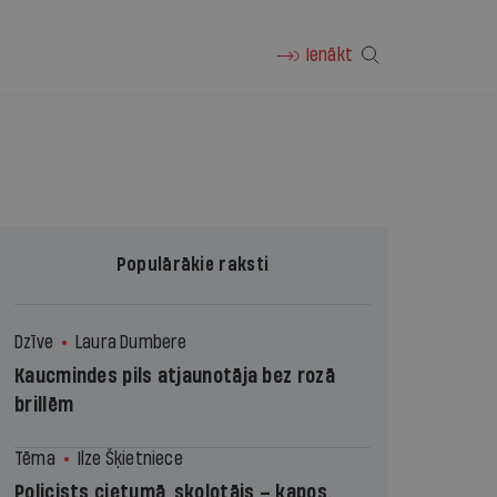
Ienākt
Populārākie raksti
Dzīve
Laura Dumbere
Kaucmindes pils atjaunotāja bez rozā
brillēm
Tēma
Ilze Šķietniece
Policists cietumā, skolotājs – kapos.