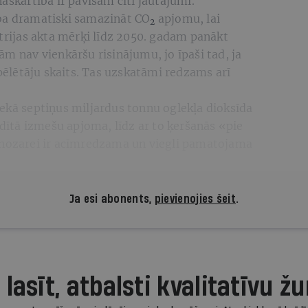
naskārtībā ir pavisam citi jautājumi.
ba dramatiski samazināt CO
apjomu, lai
2
strijas akta mērķi līdz 2050. gadam panākt
ām nav vienkāršu risinājumu, jo īpaši tad, ja
spēlētāju skaits. Tas uzskatāmi redzams arī
nekā septiņus miljardus tonnu oglekļa dioksīda
adītā izmešu apjoma, līdz ar to ķeršanās «pie
 nozarei ir acīmredzama un viegli pamatojama
Ja esi abonents,
pievienojies šeit
.
 lasīt, atbalsti kvalitatīvu žu