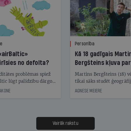
ze
Personība
«airBaltic»
Kā 18 gadīgais Marti
irīsies no defolta?
Bergšteins kļuva par
laika ziņu seju?
ditātes problēmas spiež
Martins Bergšteins (18) v
ltic lūgt palīdzību dārgo
tikai sāks studēt ģeogrāfi
āciju turētājiem, taču
bet viņa sacītajam jau uzt
JAKONE
AGNESE MEIERE
dēļ nebija kvoruma
tūkstošiem laika ziņu ska
nai. Vai lidsabiedrībai
Latvijā. Aiz dažām minū
 defolts, ja tā nespēs
televīzijas ēterā ir 11 gadi
ksāt augstos procentus,
uzcītīga darba, mammas
āpārskaita jau trīs dienas
atbalsts un drosme turpi
Vairāk rakstu
s nākamās sapulces
meteovērojumus arī tad, 