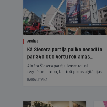
Analīze
Kā Šlesera partija palika nesodīta
par 340 000 vērtu reklāmas
kampaņu
Aināra Šlesera partija izmantojusi
regulējuma robu, lai tieši pirms aģitācijas
starta izreklamētos par summu, kas
BAIBA LITVINA
pārsniedz trešdaļu no likumīgi atļautajiem
kampaņas tēriņiem. KNAB pārkāpumus
nekonstatē