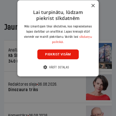
×
Lai turpinātu, lūdzam
piekrist sīkdatnēm
Jaunākajā žurnālā
Mēs izmantojam tikai sīkdatnes, kas nepieciešamas
lapas darbībai un analītikai. Lapas kreisajā stūrī
sīkdatņu
vienmēr var mainīt piekrišanu. Vairāk lasi
politikā.
Analīze
06.08.2026.
PIEKRIST VISĀM
Kā Šlesera partija palika nesodīta par
340 000 vērtu reklāmas kampaņu
RĀDĪT DETAĻAS
Redaktores sleja
06.08.2026.
Dinozaura triks
Komentārs
06.08.2026.