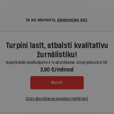
restaurācijā, kur plastmasa nav pieņemama.
Ja esi abonents,
pievienojies šeit
.
Turpini lasīt, atbalsti kvalitatīvu
žurnālistiku!
Iepazīšanās piedāvājums ir.lv abonēšanai. Atcel jebkurā brīdī.
3,90 €/mēnesī
Abonēt
Citas abonēšanas iespējas meklē šeit