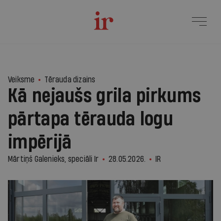
Veiksme
Tērauda dizains
Kā nejaušs grila pirkums
pārtapa tērauda logu
impērijā
Mārtiņš Galenieks, speciāli Ir
28.05.2026.
IR