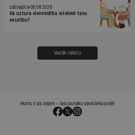
Labsajūta
06.08.2026.
Kā uztura vienveidība ietekmē tavu
veselību?
Vairāk rakstu
Mums ir pa ceļam — lasi jaunāko savā laika joslā!