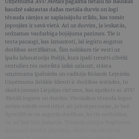
Uzņēmuma
AVU Metāls
pagalmā netālu no Bauskas
kaudzē sakrautas dažas metāla durvis un logi
tērauda rāmjos ar saplaisājušu stiklu, kas tomēr
joprojām ir savā vietā. Arī uz durvīm, ja ieskatās,
redzamas vardarbīga bojājuma pazīmes. Tie ir
testa paraugi, kas izmantoti, lai iegūtu augstus
drošības sertifikātus. Šim nolūkam tie vesti uz
īpašu laboratoriju Polijā, kurā īpaši trenēti cilvēki
centušies tos noteiktā laikā uzlauzt, stāsta
uzņēmuma īpašnieks un vadītājs Rolands Lejnieks.
Uzņēmuma lielākie klienti ir drošības iestādes, to
skaitā jaunais Liepājas cietums, kas aprīkots ar
AVU
Metāls
logiem un durvīm. Vienlaikus tērauda logus
arvien vairāk novērtējot arī privātpersonas, jo bez
ilgmūžības un augstās drošības, ko tie nodrošina,
tie arī ļoti labi izskatās. Tērauda rāmjus iespējams
izgatavot krietni plānākus, dodot vairāk vietas
stiklam. Tos bieži izmanto arī vēsturisko ēku