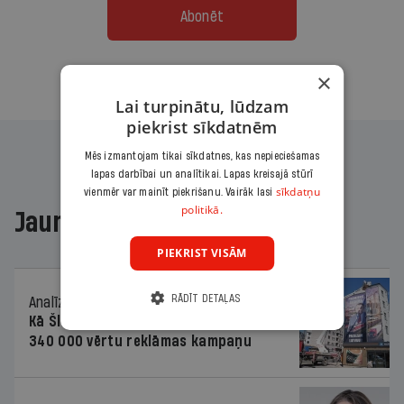
Abonēt
Citas abonēšanas iespējas meklē šeit
×
Lai turpinātu, lūdzam
piekrist sīkdatnēm
Mēs izmantojam tikai sīkdatnes, kas nepieciešamas
lapas darbībai un analītikai. Lapas kreisajā stūrī
sīkdatņu
vienmēr var mainīt piekrišanu. Vairāk lasi
politikā.
Jaunākajā žurnālā
PIEKRIST VISĀM
RĀDĪT DETAĻAS
Analīze
06.08.2026.
Kā Šlesera partija palika nesodīta par
340 000 vērtu reklāmas kampaņu