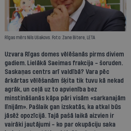
Rīgas mērs Nils Ušakovs. Foto: Zane Bitere, LETA
Uzvara Rīgas domes vēlēšanās pirms diviem
gadiem. Lielākā Saeimas frakcija - šoruden.
Saskaņas centrs arī valdībā? Vara pēc
ārkārtas vēlēšanām šķita tik tuvu kā nekad
agrāk, un ceļā uz to apvienība bez
minstināšanās kāpa pāri visām «sarkanajām
līnijām». Pašlaik gan izskatās, ka atkal būs
jāsēž opozīcijā. Tajā pašā laikā aizvien ir
vairāki jautājumi - ko par okupāciju saka