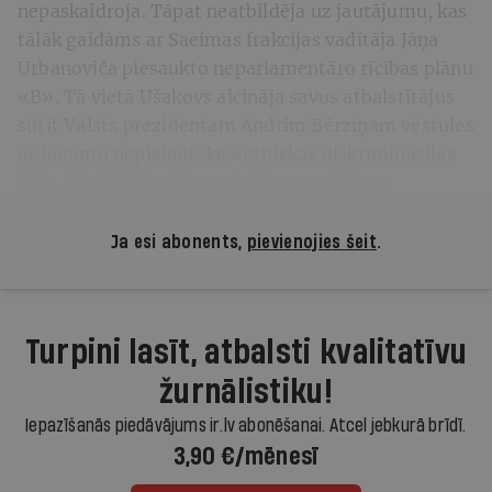
nepaskaidroja. Tāpat neatbildēja uz jautājumu, kas
tālāk gaidāms ar Saeimas frakcijas vadītāja Jāņa
Urbanoviča piesaukto neparlamentāro rīcības plānu
«B». Tā vietā Ušakovs aicināja savus atbalstītājus
sūtīt Valsts prezidentam Andrim Bērziņam vēstules
ar lūgumu nepieļaut, ka «etniskas diskriminācijas
dēļ»
SC
vēlētāji tiek atstāti ārpus valdības.
Ja esi abonents,
pievienojies šeit
.
Turpini lasīt, atbalsti kvalitatīvu
žurnālistiku!
Iepazīšanās piedāvājums ir.lv abonēšanai. Atcel jebkurā brīdī.
3,90 €/mēnesī