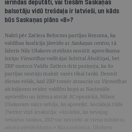
ierindas deputāti, vai tiešām Saskaņas
balsotāju vidū trešdaļa ir latvieši, un kāds
būs Saskaņas plāns «B»?
Naktī pēc Zatlera Reformu partijas lēmuma, ka
valdības koalīcija jāveido ar
Saskaņas centru
, tā
līderis Nils Ušakovs steidzās nosūtīt apsveikuma
īsziņu
Vienotības
vadītājai Solvitai Āboltiņai, bet
ZRP motors Valdis Zatlers drīz paziņoja, ka šo
partijas nostāju mainīt varēs tikai tanki. Desmit
dienas vēlāk, kad ZRP tomēr atsaucās uz
Vienotības
aicinājumu veidot valdību kopā ar Nacionālo
apvienību un izlēma atstāt
SC
opozīcijā, Nilam
Ušakovam vairs nebija, ko apsveikt. Sociālajā tīklā
Twitter
viņš ierakstīja: «Izrādās, ka nevajag
nekādus tankus, ZRP var notriekt ar viena ministra
amata piedāvājumu.» Kura ministra, Ušakovs