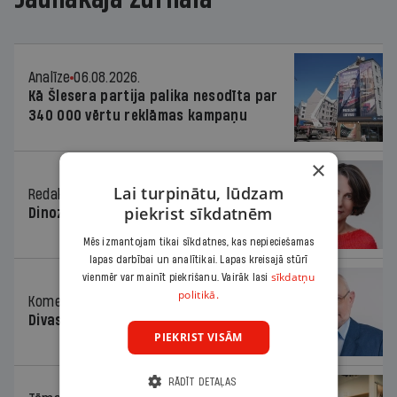
Analīze
06.08.2026.
Kā Šlesera partija palika nesodīta par
340 000 vērtu reklāmas kampaņu
×
Lai turpinātu, lūdzam
Redaktores sleja
06.08.2026.
piekrist sīkdatnēm
Dinozaura triks
Mēs izmantojam tikai sīkdatnes, kas nepieciešamas
lapas darbībai un analītikai. Lapas kreisajā stūrī
sīkdatņu
vienmēr var mainīt piekrišanu. Vairāk lasi
politikā.
Komentārs
06.08.2026.
Divas koalīcijas
PIEKRIST VISĀM
RĀDĪT DETAĻAS