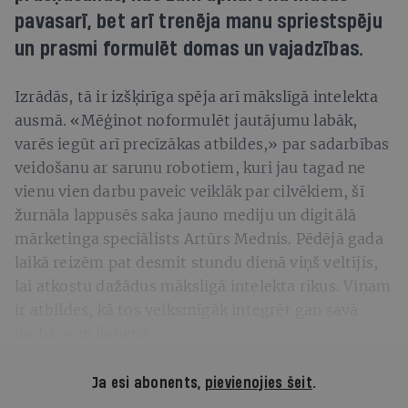
pavasarī, bet arī trenēja manu spriestspēju
un prasmi formulēt domas un vajadzības.
Izrādās, tā ir izšķirīga spēja arī mākslīgā intelekta
ausmā. «Mēģinot noformulēt jautājumu labāk,
varēs iegūt arī precīzākas atbildes,» par sadarbības
veidošanu ar sarunu robotiem, kuri jau tagad ne
vienu vien darbu paveic veiklāk par cilvēkiem, šī
žurnāla lappusēs saka jauno mediju un digitālā
mārketinga speciālists Artūrs Mednis. Pēdējā gada
laikā reizēm pat desmit stundu dienā viņš veltījis,
lai atkostu dažādus mākslīgā intelekta rīkus. Viņam
ir atbildes, kā tos veiksmīgāk integrēt gan savā
darbā, gan ikdienā.
Ja esi abonents,
pievienojies šeit
.