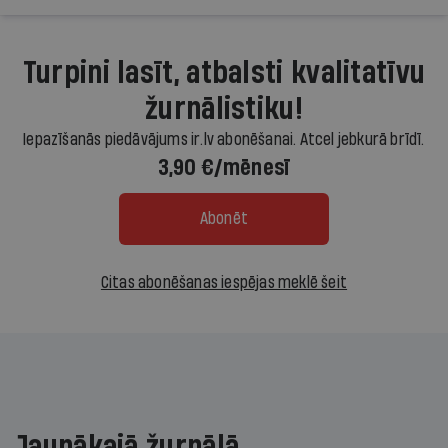
Turpini lasīt, atbalsti kvalitatīvu
žurnālistiku!
Iepazīšanās piedāvājums ir.lv abonēšanai. Atcel jebkurā brīdī.
3,90 €/mēnesī
Abonēt
Citas abonēšanas iespējas meklē šeit
Jaunākajā žurnālā