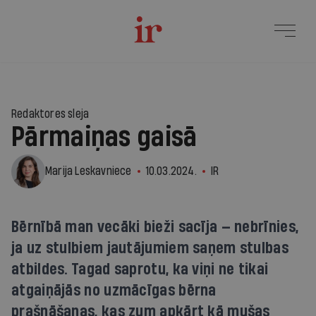
Redaktores sleja
Pārmaiņas gaisā
Marija Leskavniece
10.03.2024.
IR
Bērnībā man vecāki bieži sacīja — nebrīnies,
ja uz stulbiem jautājumiem saņem stulbas
atbildes. Tagad saprotu, ka viņi ne tikai
atgaiņājās no uzmācīgas bērna
prašņāšanas, kas zum apkārt kā mušas