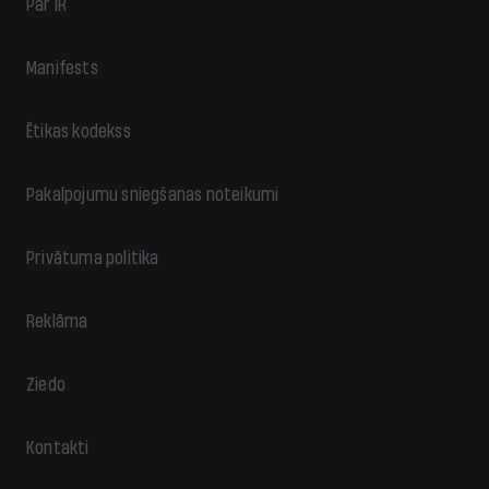
Par IR
Manifests
Ētikas kodekss
Pakalpojumu sniegšanas noteikumi
Privātuma politika
Reklāma
Ziedo
Kontakti