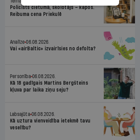
Tēma
06.08.2026.
Policists cietumā, skolotājs – kapos.
Reibuma cena Priekulē
Analīze
06.08.2026.
Vai «airBaltic» izvairīsies no defolta?
Personība
06.08.2026.
Kā 18 gadīgais Martins Bergšteins
kļuva par laika ziņu seju?
Labsajūta
06.08.2026.
Kā uztura vienveidība ietekmē tavu
veselību?