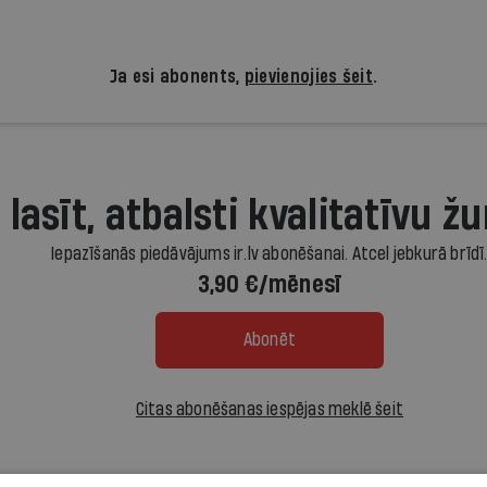
Ja esi abonents,
pievienojies šeit
.
 lasīt, atbalsti kvalitatīvu žu
Iepazīšanās piedāvājums ir.lv abonēšanai. Atcel jebkurā brīdī
3,90 €/mēnesī
Abonēt
Citas abonēšanas iespējas meklē šeit