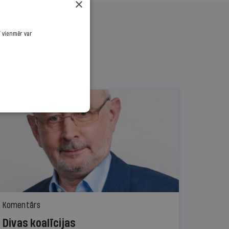
×
ī vienmēr var
Komentārs
Divas koalīcijas