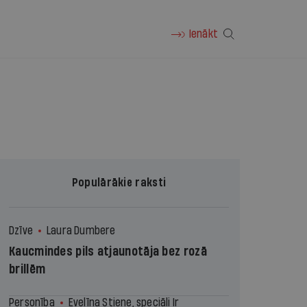
Ienākt
Populārākie raksti
Dzīve
Laura Dumbere
Kaucmindes pils atjaunotāja bez rozā
brillēm
Personība
Evelīna Stiene, speciāli Ir