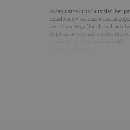
«Vienu žagaru pārlauzīsiet, bet p
neizdosies,» toreizējo tautas kop
kas pirms 30 gadiem koordinēja bar
Kopības sajūtu rada skaidra mērķa 
nosargāt nupat atjaunoto neatkarīg
atpakaļ savā migā.