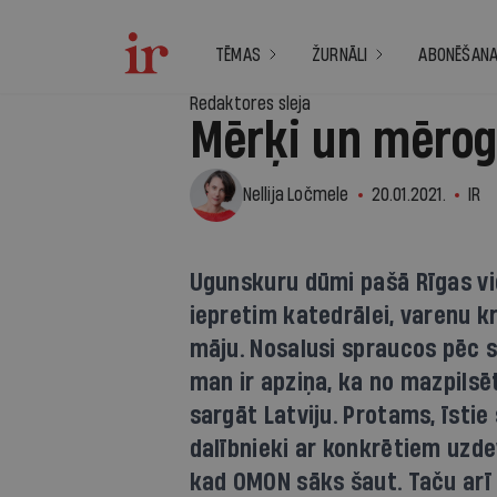
TĒMAS
ŽURNĀLI
ABONĒŠAN
Redaktores sleja
Mērķi un mēro
Nellija Ločmele
20.01.2021.
IR
Ugunskuru dūmi pašā Rīgas vid
iepretim katedrālei, varenu k
māju. Nosalusi spraucos pēc s
man ir apziņa, ka no mazpils
sargāt Latviju. Protams, īstie 
dalībnieki ar konkrētiem uzde
kad OMON sāks šaut. Taču arī 