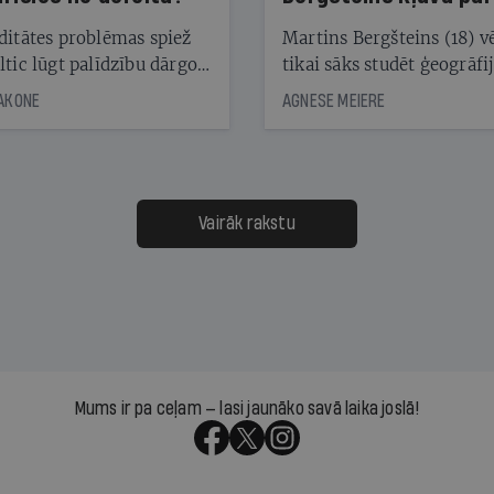
laika ziņu seju?
ditātes problēmas spiež
Martins Bergšteins (18) v
ltic lūgt palīdzību dārgo
tikai sāks studēt ģeogrāfi
āciju turētājiem, taču
bet viņa sacītajam jau uzt
JAKONE
AGNESE MEIERE
dēļ nebija kvoruma
tūkstošiem laika ziņu ska
nai. Vai lidsabiedrībai
Latvijā. Aiz dažām minū
 defolts, ja tā nespēs
televīzijas ēterā ir 11 gadi
ksāt augstos procentus,
uzcītīga darba, mammas
āpārskaita jau trīs dienas
atbalsts un drosme turpi
Vairāk rakstu
s nākamās sapulces
meteovērojumus arī tad, 
ta vidū?
šķiet, ka tie nevienam na
vajadzīgi
Mums ir pa ceļam — lasi jaunāko savā laika joslā!