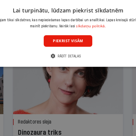
Lai turpinātu, lūdzam piekrist sīkdatnēm
am tikai sīkdatnes, kas nepieciešamas lapas darbībai un analītikai. Lapas kreisajā stūr
sīkdatņu politikā.
mainīt piekrišanu. Vairāk lasi
PIEKRIST VISĀM
RĀDĪT DETAĻAS
Redaktores sleja
Dinozaura triks