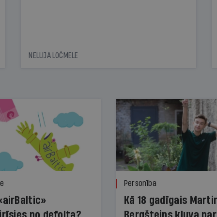
NELLIJA LOČMELE
ze
Personība
«airBaltic»
Kā 18 gadīgais Marti
irīsies no defolta?
Bergšteins kļuva par