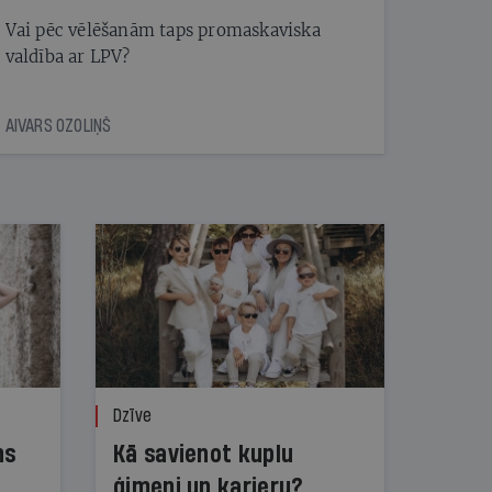
Vai pēc vēlēšanām taps promaskaviska
valdība ar LPV?
AIVARS OZOLIŅŠ
Dzīve
ns
Kā savienot kuplu
ģimeni un karjeru?