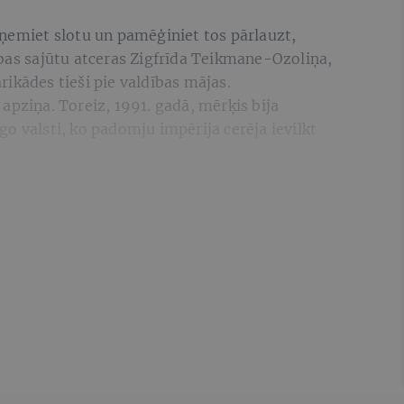
aņemiet slotu un pamēģiniet tos pārlauzt,
ības sajūtu atceras Zigfrīda Teikmane-Ozoliņa,
ikādes tieši pie valdības mājas.
apziņa. Toreiz, 1991. gadā, mērķis bija
o valsti, ko padomju impērija cerēja ievilkt