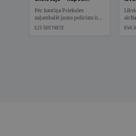
Reibuma cena Priekulē
Pēc kautiņa Priekules
Likvi
zaļumballē jauns policists ir
airBa
nonācis cietumā, bet
oblig
ILZE ŠĶIETNIECE
IEVA 
cienījams pedagogs — kapos.
šone
Tik traģiska ir izrādījusies
lemša
divu promiļu reibuma cena
draud
sama
kas j
pirm
augus