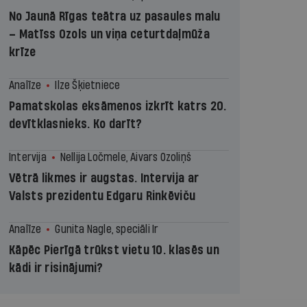
No Jaunā Rīgas teātra uz pasaules malu
– Matīss Ozols un viņa ceturtdaļmūža
krīze
Analīze
Ilze Šķietniece
Pamatskolas eksāmenos izkrīt katrs 20.
devītklasnieks. Ko darīt?
Intervija
Nellija Ločmele, Aivars Ozoliņš
Vētrā likmes ir augstas. Intervija ar
Valsts prezidentu Edgaru Rinkēviču
Analīze
Gunita Nagle, speciāli Ir
Kāpēc Pierīgā trūkst vietu 10. klasēs un
kādi ir risinājumi?