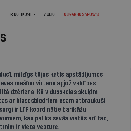
A
IR NOTIKUMI
AUDIO
OLIGARHU SARUNAS
gs
ucī, milzīgs tējas katls apstādījumos
ravas mašīnu virtene apjož valdības
iltā dzēriena. Kā vidusskolas skuķim
ētas ar klasesbiedriem esam atbraukuši
sargi ir LTF koordinētie barikāžu
vumiem, kas paliks savās vietās arī tad,
tīnim ir vieta vēsturē.