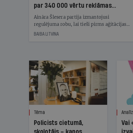
par 340 000 vērtu reklāmas
kampaņu
Aināra Šlesera partija izmantojusi
regulējuma robu, lai tieši pirms aģitācijas
starta izreklamētos par summu, kas
BAIBA LITVINA
pārsniedz trešdaļu no likumīgi atļautajiem
kampaņas tēriņiem. KNAB pārkāpumus
nekonstatē
Tēma
Analī
Policists cietumā,
Vai 
skolotājs – kapos.
izva