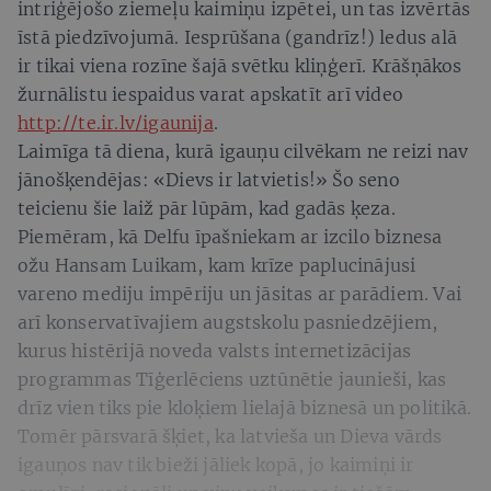
intriģējošo ziemeļu kaimiņu izpētei, un tas izvērtās
īstā piedzīvojumā. Iesprūšana (gandrīz!) ledus alā
ir tikai viena rozīne šajā svētku kliņģerī. Krāšņākos
žurnālistu iespaidus varat apskatīt arī video
http://te.ir.lv/igaunija
.
Laimīga tā diena, kurā igauņu cilvēkam ne reizi nav
jānošķendējas: «Dievs ir latvietis!» Šo seno
teicienu šie laiž pār lūpām, kad gadās ķeza.
Piemēram, kā Delfu īpašniekam ar izcilo biznesa
ožu Hansam Luikam, kam krīze paplucinājusi
vareno mediju impēriju un jāsitas ar parādiem. Vai
arī konservatīvajiem augstskolu pasniedzējiem,
kurus histērijā noveda valsts internetizācijas
programmas Tīģerlēciens uztūnētie jaunieši, kas
drīz vien tiks pie kloķiem lielajā biznesā un politikā.
Tomēr pārsvarā šķiet, ka latvieša un Dieva vārds
igauņos nav tik bieži jāliek kopā, jo kaimiņi ir