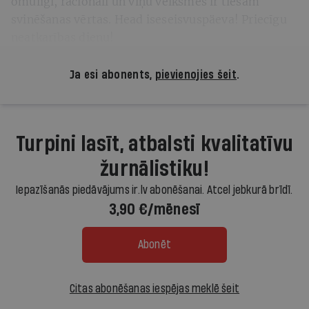
omulīgi, racionāli un viņu veiksmes ir tiešām
svinēšanas vērtas. Head iseseisvuspäeva! Priecīgu
neatkarības dienu!
Ja esi abonents,
pievienojies šeit
.
Turpini lasīt, atbalsti kvalitatīvu
žurnālistiku!
Iepazīšanās piedāvājums ir.lv abonēšanai. Atcel jebkurā brīdī.
3,90 €/mēnesī
Abonēt
Citas abonēšanas iespējas meklē šeit