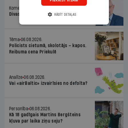
PIEKRIST VISĀM
Komentārs
06.08.2026.
Divas koalīcijas
RĀDĪT DETAĻAS
Tēma
06.08.2026.
Policists cietumā, skolotājs – kapos.
Reibuma cena Priekulē
Analīze
06.08.2026.
Vai «airBaltic» izvairīsies no defolta?
Personība
06.08.2026.
Kā 18 gadīgais Martins Bergšteins
kļuva par laika ziņu seju?