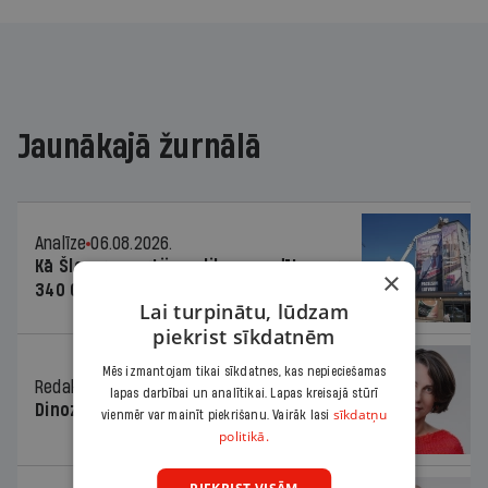
Jaunākajā žurnālā
Analīze
06.08.2026.
Kā Šlesera partija palika nesodīta par
×
340 000 vērtu reklāmas kampaņu
Lai turpinātu, lūdzam
piekrist sīkdatnēm
Mēs izmantojam tikai sīkdatnes, kas nepieciešamas
Redaktores sleja
06.08.2026.
lapas darbībai un analītikai. Lapas kreisajā stūrī
Dinozaura triks
sīkdatņu
vienmēr var mainīt piekrišanu. Vairāk lasi
politikā.