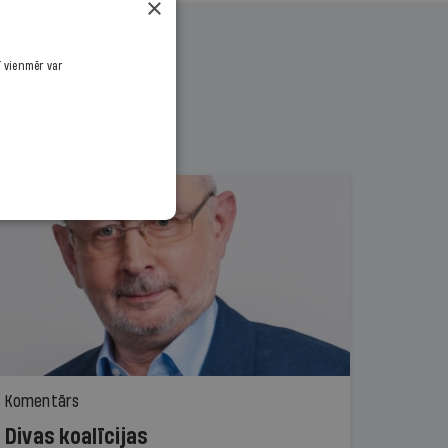
×
ī vienmēr var
Komentārs
Divas koalīcijas