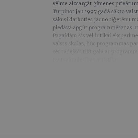
vēlme aizsargāt ģimenes privātum
Turpinot jau 1997.gadā sākto valst
sākusi darboties jauno tīģerēnu 
piedāvā apgūt programmēšanas un 
Pagaidām šis vēl ir tikai eksperime
valsts skolas, būs programmas pa
cer tādējādi tikt galā ar program
tautsaimniecības attīstību.