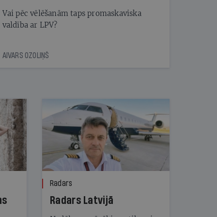
Vai pēc vēlēšanām taps promaskaviska
valdība ar LPV?
AIVARS OZOLIŅŠ
Radars
ns
Radars Latvijā