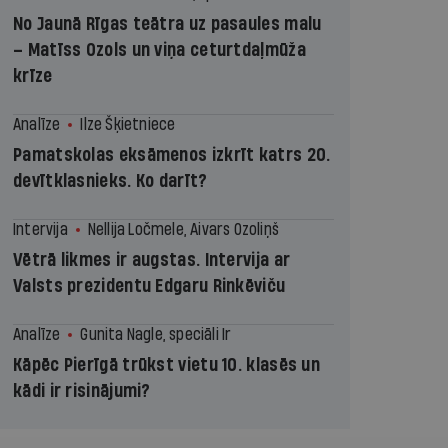
No Jaunā Rīgas teātra uz pasaules malu
– Matīss Ozols un viņa ceturtdaļmūža
krīze
Analīze
Ilze Šķietniece
Pamatskolas eksāmenos izkrīt katrs 20.
devītklasnieks. Ko darīt?
Intervija
Nellija Ločmele, Aivars Ozoliņš
Vētrā likmes ir augstas. Intervija ar
Valsts prezidentu Edgaru Rinkēviču
Analīze
Gunita Nagle, speciāli Ir
Kāpēc Pierīgā trūkst vietu 10. klasēs un
kādi ir risinājumi?