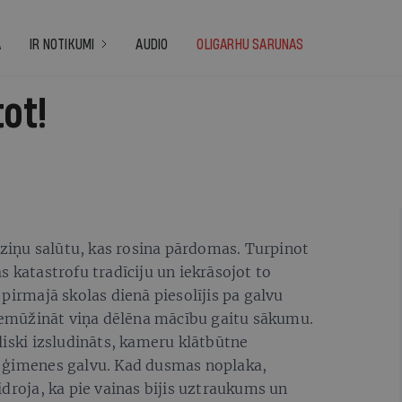
A
IR NOTIKUMI
AUDIO
OLIGARHU SARUNAS
tot!
r ziņu salūtu, kas rosina pārdomas. Turpinot
s katastrofu tradīciju un iekrāsojot to
pirmajā skolas dienā piesolījis pa galvu
 iemūžināt viņa dēlēna mācību gaitu sākumu.
liski izsludināts, kameru klātbūtne
n ģimenes galvu. Kad dusmas noplaka,
idroja, ka pie vainas bijis uztraukums un