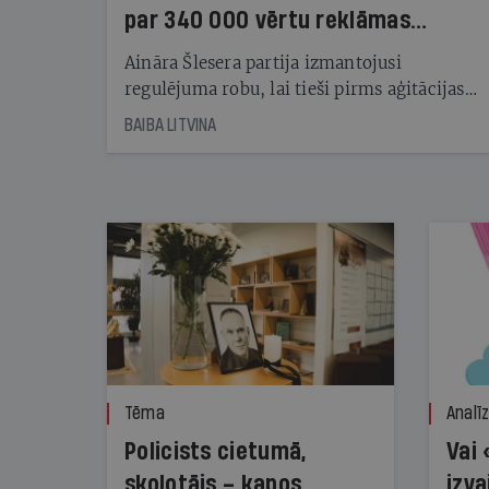
par 340 000 vērtu reklāmas
kampaņu
Aināra Šlesera partija izmantojusi
regulējuma robu, lai tieši pirms aģitācijas
starta izreklamētos par summu, kas
BAIBA LITVINA
pārsniedz trešdaļu no likumīgi atļautajiem
kampaņas tēriņiem. KNAB pārkāpumus
nekonstatē
Tēma
Analī
Policists cietumā,
Vai 
skolotājs – kapos.
izva