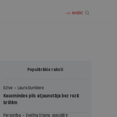
Ienākt
Populārākie raksti
Dzīve
Laura Dumbere
Kaucmindes pils atjaunotāja bez rozā
brillēm
Personība
Evelīna Stiene, speciāli Ir