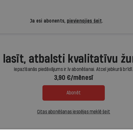
Ja esi abonents,
pievienojies šeit
.
 lasīt, atbalsti kvalitatīvu žu
Iepazīšanās piedāvājums ir.lv abonēšanai. Atcel jebkurā brīdī
3,90 €/mēnesī
Abonēt
Citas abonēšanas iespējas meklē šeit