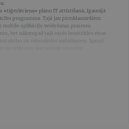
u.
s «tīģerlēciena» plānu IT attīstīšanā, Igaunijā
mācību programma. Tajā jau pirmklasniekiem
mobilo aplikāciju veidošanas prasmes.
nts, bet nākamgad tajā varēs iesaistīties visas
matskolas un vidusskolas audzēkņiem. Igauņi
mētāju trūkumu, kas pašlaik smacējot