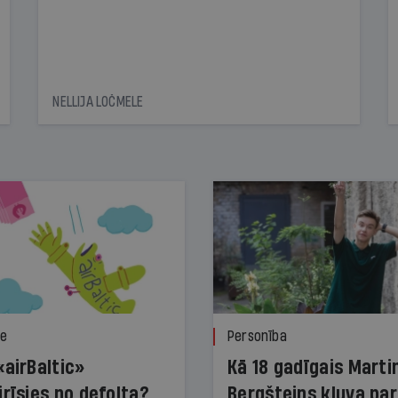
NELLIJA LOČMELE
ze
Personība
«airBaltic»
Kā 18 gadīgais Marti
irīsies no defolta?
Bergšteins kļuva par