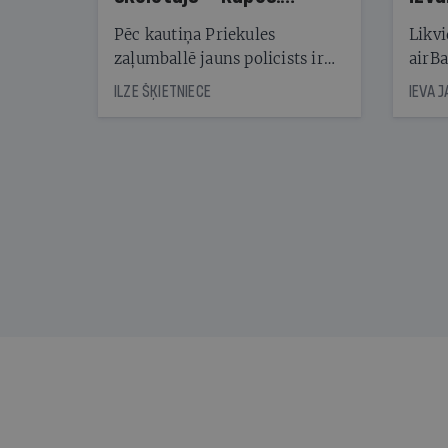
Reibuma cena Priekulē
Pēc kautiņa Priekules
Likvi
zaļumballē jauns policists ir
airBa
nonācis cietumā, bet
oblig
ILZE ŠĶIETNIECE
IEVA 
cienījams pedagogs — kapos.
šone
Tik traģiska ir izrādījusies
lemša
divu promiļu reibuma cena
draud
sama
kas j
pirm
augus