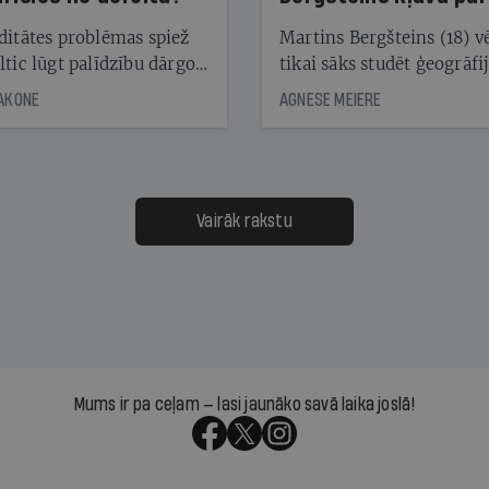
laika ziņu seju?
ditātes problēmas spiež
Martins Bergšteins (18) v
ltic lūgt palīdzību dārgo
tikai sāks studēt ģeogrāfi
āciju turētājiem, taču
bet viņa sacītajam jau uzt
JAKONE
AGNESE MEIERE
dēļ nebija kvoruma
tūkstošiem laika ziņu ska
nai. Vai lidsabiedrībai
Latvijā. Aiz dažām minū
 defolts, ja tā nespēs
televīzijas ēterā ir 11 gadi
ksāt augstos procentus,
uzcītīga darba, mammas
āpārskaita jau trīs dienas
atbalsts un drosme turpi
Vairāk rakstu
s nākamās sapulces
meteovērojumus arī tad, 
ta vidū?
šķiet, ka tie nevienam na
vajadzīgi
Mums ir pa ceļam — lasi jaunāko savā laika joslā!