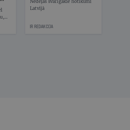
Nedēļas svarīgākie notikumi
Latvijā
ēl
ju,
icas
IR REDAKCIJA
tītāju
tēm
nāt
kad
v