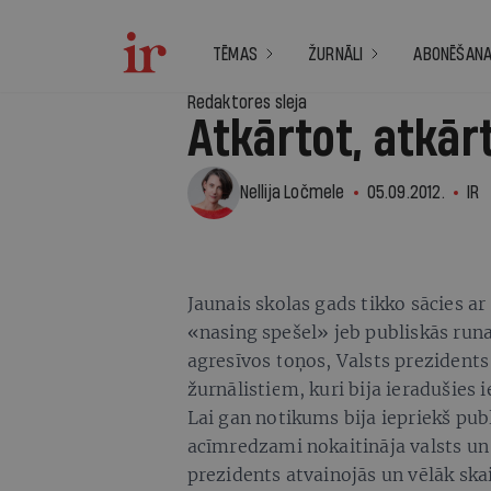
TĒMAS
ŽURNĀLI
ABONĒŠAN
Redaktores sleja
Atkārtot, atkār
Nellija Ločmele
05.09.2012.
IR
Jaunais skolas gads tikko sācies a
«nasing spešel» jeb publiskās runa
agresīvos toņos, Valsts prezidents 
žurnālistiem, kuri bija ieradušies
Lai gan notikums bija iepriekš pub
acīmredzami nokaitināja valsts u
prezidents atvainojās un vēlāk ska