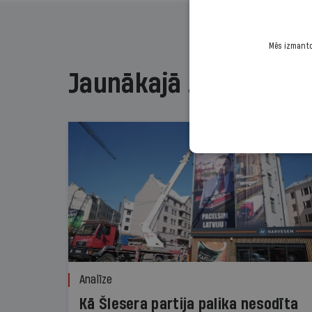
Mēs izmantoj
Jaunākajā žurnālā
Analīze
Kā Šlesera partija palika nesodīta