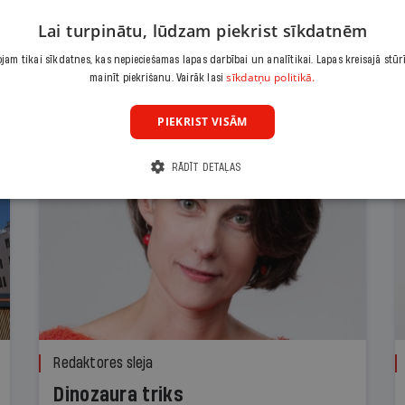
Lai turpinātu, lūdzam piekrist sīkdatnēm
am tikai sīkdatnes, kas nepieciešamas lapas darbībai un analītikai. Lapas kreisajā stūr
sīkdatņu politikā.
mainīt piekrišanu. Vairāk lasi
PIEKRIST VISĀM
RĀDĪT DETAĻAS
Redaktores sleja
Dinozaura triks