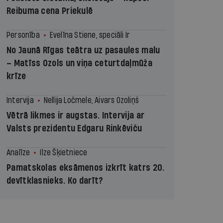
Reibuma cena Priekulē
Personība
Evelīna Stiene, speciāli Ir
No Jaunā Rīgas teātra uz pasaules malu
– Matīss Ozols un viņa ceturtdaļmūža
krīze
Intervija
Nellija Ločmele, Aivars Ozoliņš
Vētrā likmes ir augstas. Intervija ar
Valsts prezidentu Edgaru Rinkēviču
Analīze
Ilze Šķietniece
Pamatskolas eksāmenos izkrīt katrs 20.
devītklasnieks. Ko darīt?