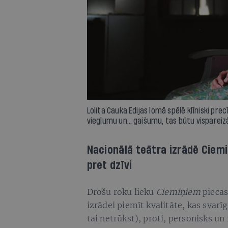
Lolita Cauka Edijas lomā spēlē klīniski p
vieglumu un… gaišumu, tas būtu vispareizā
Nacionālā teātra izrādē Ciemi
pret dzīvi
Drošu roku lieku
Ciemiņiem
piecas
izrādei piemīt kvalitāte, kas svar
tai netrūkst), proti, personisks un 