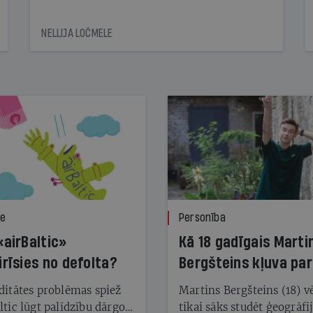
NELLIJA LOČMELE
ze
Personība
«airBaltic»
Kā 18 gadīgais Marti
irīsies no defolta?
Bergšteins kļuva par
laika ziņu seju?
ditātes problēmas spiež
Martins Bergšteins (18) v
ltic lūgt palīdzību dārgo
tikai sāks studēt ģeogrāfi