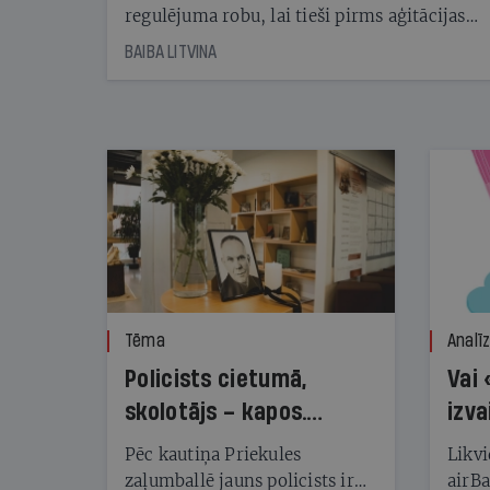
regulējuma robu, lai tieši pirms aģitācijas
starta izreklamētos par summu, kas
BAIBA LITVINA
pārsniedz trešdaļu no likumīgi atļautajiem
kampaņas tēriņiem. KNAB pārkāpumus
nekonstatē
Tēma
Analī
Policists cietumā,
Vai 
skolotājs – kapos.
izva
Reibuma cena Priekulē
Pēc kautiņa Priekules
Likvi
zaļumballē jauns policists ir
airBa