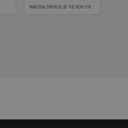
icas
kas saistītas ar ēdienreižu
MARLĒNA SIMONSA, © THE NEW YORK TIMES NEWS SERVICE
tītāju
plānošanu. Vai ir vērts katru
tēm
dienu ēst vienu un to pašu?
Eksperti skaidro, kā uztura
vienveidība ietekmē veselību
nāt
kad
v