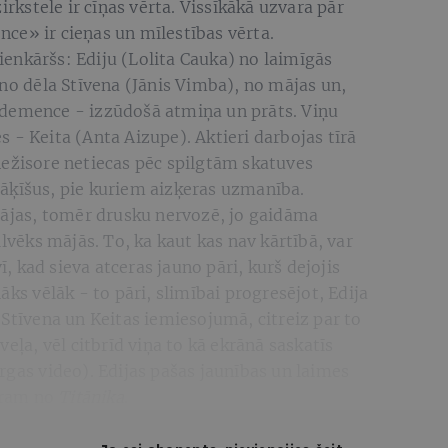
irkstele ir cīņas vērta. Vissīkākā uzvara pār
ce» ir cieņas un mīlestības vērta.
 vienkāršs: Ediju (Lolita Cauka) no laimīgās
 no dēla Stīvena (Jānis Vimba), no mājas un,
 demence - izzūdošā atmiņa un prāts. Viņu
 - Keita (Anta Aizupe). Aktieri darbojas tīrā
Režisore netiecas pēc spilgtām skatuves
āķīšus, pie kuriem aizķeras uzmanība.
nājas, tomēr drusku nervozē, jo gaidāma
ilvēks mājās. To, ka kaut kas nav kārtībā, var
vī, kad sieva atceras jauno pāri, kurš dejojis
āks vēlāk - to pāri, slimībai progresējot, Edija
 Stīvena un Keitas iemiesojumā, citreiz par to
veļa, vēl citbrīd viņa to kā ekrānā saskatīs
rgas video). Edijas pašas jaunības un laimes
adram no
Titānika
.