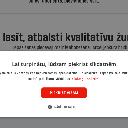
Ja esi abonents,
pievienojies šeit
.
 lasīt, atbalsti kvalitatīvu žu
Iepazīšanās piedāvājums ir.lv abonēšanai. Atcel jebkurā brīdī
3,90 €/mēnesī
Lai turpinātu, lūdzam piekrist sīkdatnēm
Abonēt
am tikai sīkdatnes, kas nepieciešamas lapas darbībai un analītikai. Lapas kreisajā stūr
sīkdatņu politikā.
mainīt piekrišanu. Vairāk lasi
Citas abonēšanas iespējas meklē šeit
PIEKRIST VISĀM
RĀDĪT DETAĻAS