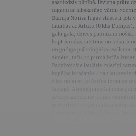
sasniedzis pilnībā. Ikviena prāta dz
raganu ar labskanīgo vārdu «demen
Bārnija Norisa lugas stāsts ir ļoti
laulības ar Artūru (Uldis Dumpis),
galu galā, dzīves pamazām nošķir
kopt ierodas meitene no nekurienes
un godīgā psiholoģiskā reālismā. 
zīmēm, taču no pirmā brīža izmet 
Padzīvojušie laulātie mierīgi saru
kopējas ierašanās - tak jau svešs c
tikai nojaust, jo Artūrs ieraujas se
liedagā. Atminējums šai reakcijai n
redzēs aizvien no jauna: vienubrīd
pārvērtīsies veļas mašīnā rotējošā 
cepeškrāsns stiklā (Katrīnas Neibu
laiks aizvien vairāk līdzināsies k