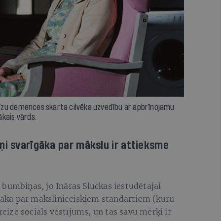
recīzu demences skarta cilvēka uzvedību ar apbrīnojamu
kais vārds.
ņi svarīgāka par mākslu ir attieksme
 bumbiņas, jo Ināras Sluckas iestudētajai
īgāka par mākslinieciskiem standartiem (kuru
reizē sociāls vēstījums, un tas savu mērķi ir