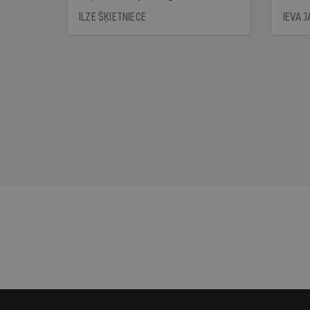
nonācis cietumā, bet
oblig
ILZE ŠĶIETNIECE
IEVA 
cienījams pedagogs — kapos.
šone
Tik traģiska ir izrādījusies
lemša
divu promiļu reibuma cena
draud
sama
kas j
pirm
augus