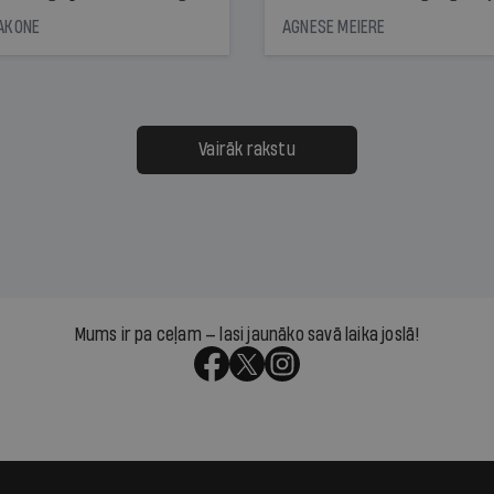
āciju turētājiem, taču
bet viņa sacītajam jau uzt
JAKONE
AGNESE MEIERE
dēļ nebija kvoruma
tūkstošiem laika ziņu ska
nai. Vai lidsabiedrībai
Latvijā. Aiz dažām minū
 defolts, ja tā nespēs
televīzijas ēterā ir 11 gadi
ksāt augstos procentus,
uzcītīga darba, mammas
āpārskaita jau trīs dienas
atbalsts un drosme turpi
Vairāk rakstu
s nākamās sapulces
meteovērojumus arī tad, 
ta vidū?
šķiet, ka tie nevienam na
vajadzīgi
Mums ir pa ceļam — lasi jaunāko savā laika joslā!