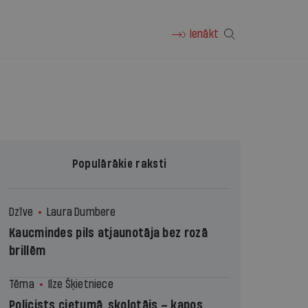
Ienākt
Populārākie raksti
Dzīve
Laura Dumbere
Kaucmindes pils atjaunotāja bez rozā
brillēm
Tēma
Ilze Šķietniece
Policists cietumā, skolotājs – kapos.