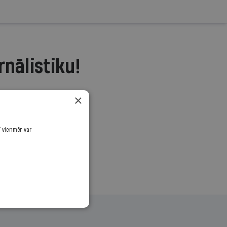
rnālistiku!
.
×
ī vienmēr var