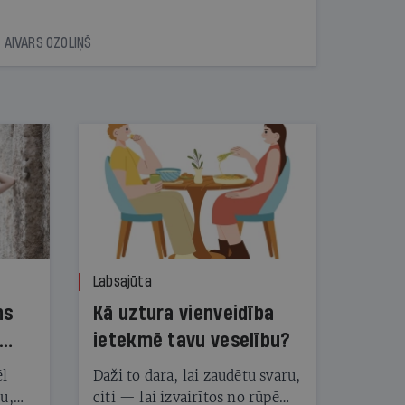
AIVARS OZOLIŅŠ
Labsajūta
ns
Kā uztura vienveidība
ietekmē tavu veselību?
ēl
Daži to dara, lai zaudētu svaru,
ju,
citi — lai izvairītos no rūpēm,