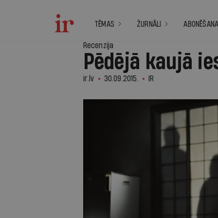
TĒMAS
ŽURNĀLI
ABONĒŠAN
Recenzija
Pēdējā kaujā ie
ir.lv
30.09.2015.
IR