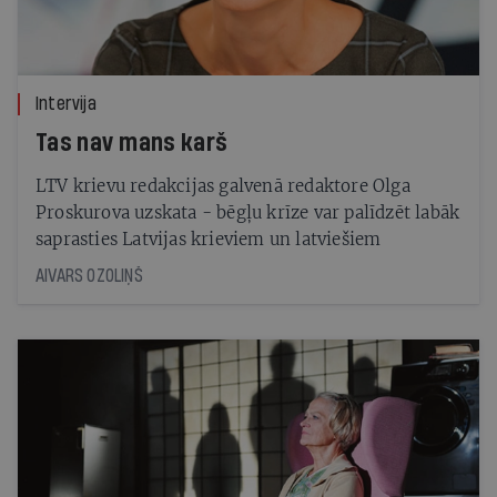
Intervija
Tas nav mans karš
LTV krievu redakcijas galvenā redaktore Olga
Proskurova uzskata - bēgļu krīze var palīdzēt labāk
saprasties Latvijas krieviem un latviešiem
AIVARS OZOLIŅŠ