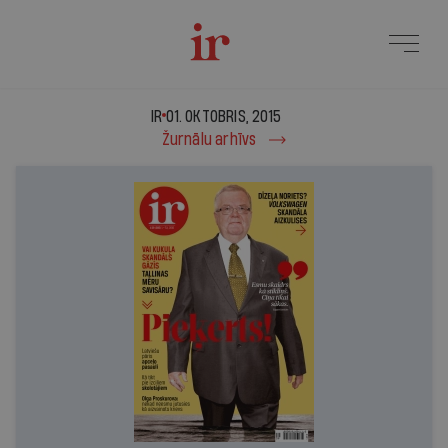
IR - 01. oktobris, 2015
IR
01. OKTOBRIS, 2015
Žurnālu arhīvs