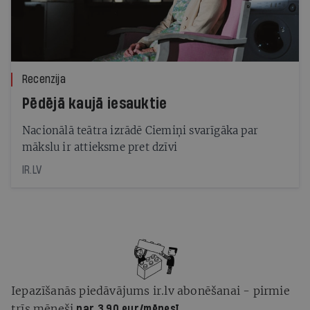
Recenzija
Pēdējā kaujā iesauktie
Nacionālā teātra izrādē Ciemiņi svarīgāka par
mākslu ir attieksme pret dzīvi
IR.LV
Iepazīšanās piedāvājums ir.lv abonēšanai - pirmie
trīs mēneši
par 3,90 eur/mēnesī.