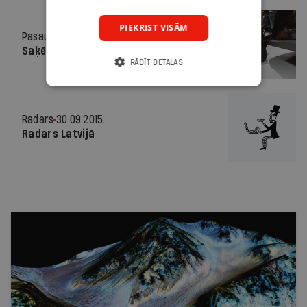
PIEKRIST VISĀM
Pasaulē
30.09.2015.
Saķēzītais sapnis
RĀDĪT DETAĻAS
Radars
30.09.2015.
Radars Latvijā