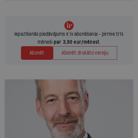
Iepazīšanās piedāvājums ir.lv abonēšanai - pirmie trīs
mēneši
par 3,90 eur/mēnesī.
Abonēt
Abonēt drukāto versiju