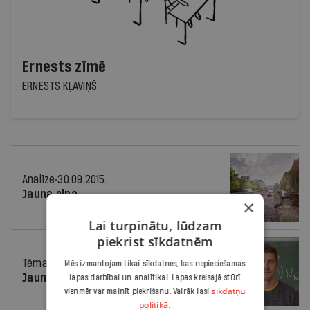
Ernests zīmē
ERNESTS KĻAVIŅŠ
Analīze
30.09.2015.
Jauna elpa
×
Lai turpinātu, lūdzam
piekrist sīkdatnēm
Tēma
30.09.2015.
Mēs izmantojam tikai sīkdatnes, kas nepieciešamas
Jauns. Gudrs. Skolotājs!?
lapas darbībai un analītikai. Lapas kreisajā stūrī
sīkdatņu
vienmēr var mainīt piekrišanu. Vairāk lasi
politikā.