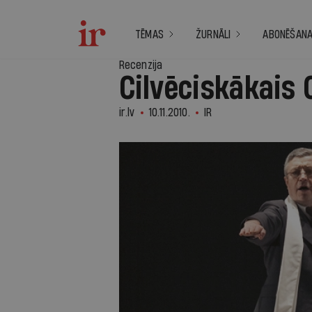
TĒMAS
ŽURNĀLI
ABONĒŠAN
Recenzija
Cilvēciskākais 
ir.lv
10.11.2010.
IR