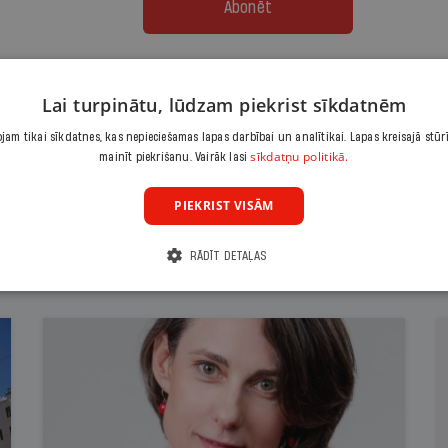
Abonēt
Citas abonēšanas iespējas meklē šeit
Lai turpinātu, lūdzam piekrist sīkdatnēm
am tikai sīkdatnes, kas nepieciešamas lapas darbībai un analītikai. Lapas kreisajā stūr
sīkdatņu politikā.
mainīt piekrišanu. Vairāk lasi
PIEKRIST VISĀM
RĀDĪT DETAĻAS