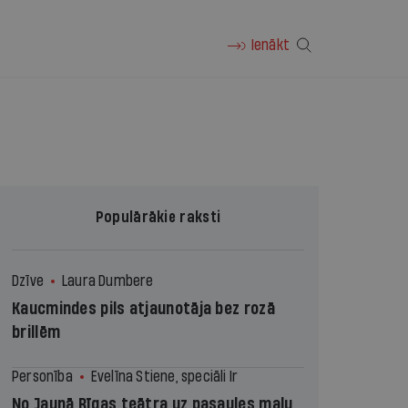
Ienākt
Populārākie raksti
Dzīve
Laura Dumbere
Kaucmindes pils atjaunotāja bez rozā
brillēm
Personība
Evelīna Stiene, speciāli Ir
No Jaunā Rīgas teātra uz pasaules malu