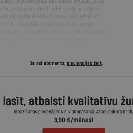
žisors ir piedomājis pie katras detaļas, ka ir
taču, iespējams, tieši tādēļ zaudējis daļu no
lasījuši Pāvila Rozīša romānu vai redzējuši
Pāvulu galvenajā lomā, būs grūti izsekot
iedzami - scenogrāfa Mārtiņa Vilkārša darbs ir
rāde - dinamiska, un radītie tēli - gana
Ja esi abonents,
pievienojies šeit
.
 lasīt, atbalsti kvalitatīvu žu
Iepazīšanās piedāvājums ir.lv abonēšanai. Atcel jebkurā brīdī
3,90 €/mēnesī