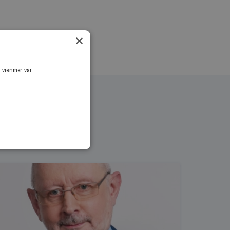
×
ī vienmēr var