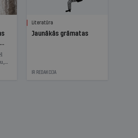
Literatūra
ns
Jaunākās grāmatas
ēl
ju,
icas
IR REDAKCIJA
tītāju
tēm
nāt
kad
v