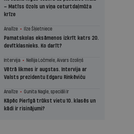
– Matīss Ozols un viņa ceturtdaļmūža
krīze
Analīze
Ilze Šķietniece
Pamatskolas eksāmenos izkrīt katrs 20.
devītklasnieks. Ko darīt?
Intervija
Nellija Ločmele, Aivars Ozoliņš
Vētrā likmes ir augstas. Intervija ar
Valsts prezidentu Edgaru Rinkēviču
Analīze
Gunita Nagle, speciāli Ir
Kāpēc Pierīgā trūkst vietu 10. klasēs un
kādi ir risinājumi?