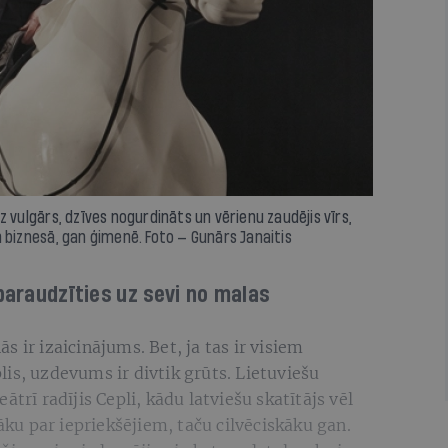
z vulgārs, dzīves nogurdināts un vērienu zaudējis vīrs,
n biznesā, gan ģimenē. Foto — Gunārs Janaitis
 paraudzīties uz sevi no malas
 ir izaicinājums. Bet, ja tas ir visiem
is, uzdevums ir divtik grūts. Lietuviešu
trī radījis Cepli, kādu latviešu skatītājs vēl
tāku par iepriekšējiem, taču cilvēciskāku gan.