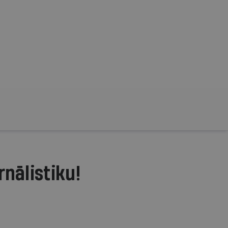
rnālistiku!
.