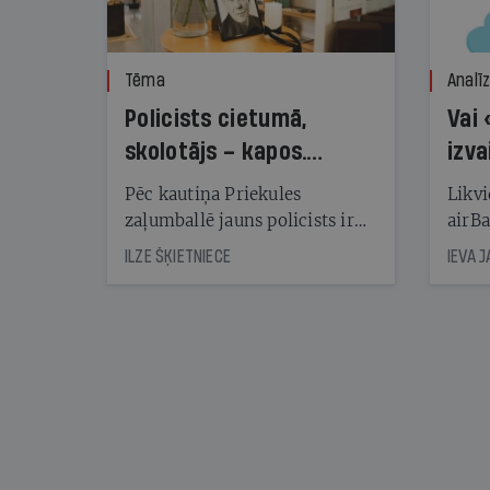
Tēma
Analī
Policists cietumā,
Vai 
skolotājs – kapos.
izva
Reibuma cena Priekulē
Pēc kautiņa Priekules
Likvi
zaļumballē jauns policists ir
airBa
nonācis cietumā, bet
oblig
ILZE ŠĶIETNIECE
IEVA 
cienījams pedagogs — kapos.
šone
Tik traģiska ir izrādījusies
lemša
divu promiļu reibuma cena
draud
sama
kas j
pirm
augus