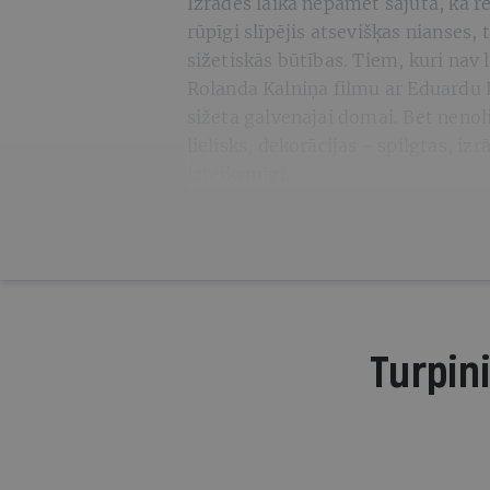
Izrādes laikā nepamet sajūta, ka re
rūpīgi slīpējis atsevišķas nianses, 
sižetiskās būtības. Tiem, kuri nav 
Rolanda Kalniņa filmu ar Eduardu 
sižeta galvenajai domai. Bet nenol
lielisks, dekorācijas - spilgtas, iz
izteiksmīgi.
Turpini