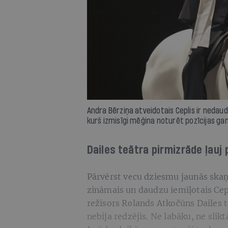
Andra Bērziņa atveidotais Ceplis ir nedaud
kurš izmisīgi mēģina noturēt pozīcijas ga
Dailes teātra pirmizrāde ļauj
Pārvērst vecu dziesmu jaunās skaņās
zināmais un daudzu iemīļotais Cepl
režisors Rolands Atkočūns Dailes teā
nebija redzējis. Ne labāku, ne slik