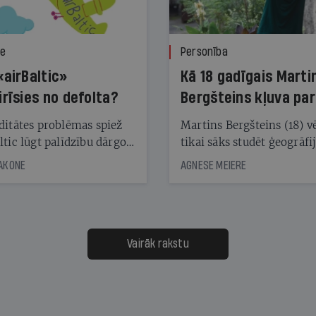
ze
Personība
«airBaltic»
Kā 18 gadīgais Marti
irīsies no defolta?
Bergšteins kļuva par
laika ziņu seju?
ditātes problēmas spiež
Martins Bergšteins (18) v
ltic lūgt palīdzību dārgo
tikai sāks studēt ģeogrāfi
āciju turētājiem, taču
bet viņa sacītajam jau uzt
JAKONE
AGNESE MEIERE
dēļ nebija kvoruma
tūkstošiem laika ziņu ska
nai. Vai lidsabiedrībai
Latvijā. Aiz dažām minū
 defolts, ja tā nespēs
televīzijas ēterā ir 11 gadi
ksāt augstos procentus,
uzcītīga darba, mammas
āpārskaita jau trīs dienas
atbalsts un drosme turpi
Vairāk rakstu
s nākamās sapulces
meteovērojumus arī tad, 
ta vidū?
šķiet, ka tie nevienam na
vajadzīgi