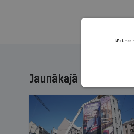
Mēs izmantoj
Jaunākajā žurnālā