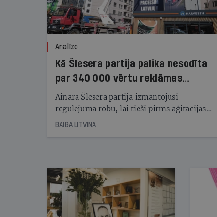
Analīze
Kā Šlesera partija palika nesodīta
par 340 000 vērtu reklāmas
kampaņu
Aināra Šlesera partija izmantojusi
regulējuma robu, lai tieši pirms aģitācijas
starta izreklamētos par summu, kas
BAIBA LITVINA
pārsniedz trešdaļu no likumīgi atļautajiem
kampaņas tēriņiem. KNAB pārkāpumus
nekonstatē