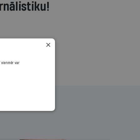
rnālistiku!
.
×
ī vienmēr var