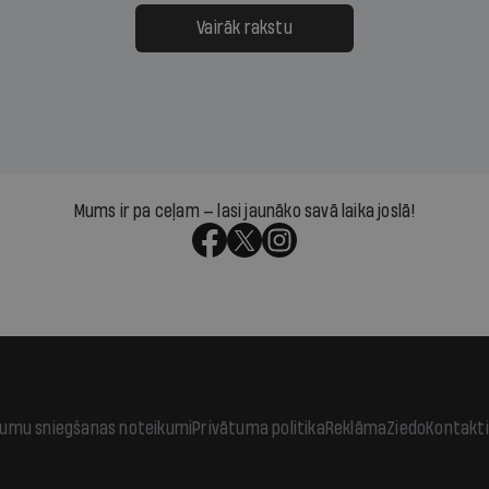
ksāt augstos procentus,
uzcītīga darba, mammas
āpārskaita jau trīs dienas
atbalsts un drosme turpi
Vairāk rakstu
s nākamās sapulces
meteovērojumus arī tad, 
ta vidū?
šķiet, ka tie nevienam na
vajadzīgi
Mums ir pa ceļam — lasi jaunāko savā laika joslā!
jumu sniegšanas noteikumi
Privātuma politika
Reklāma
Ziedo
Kontakti