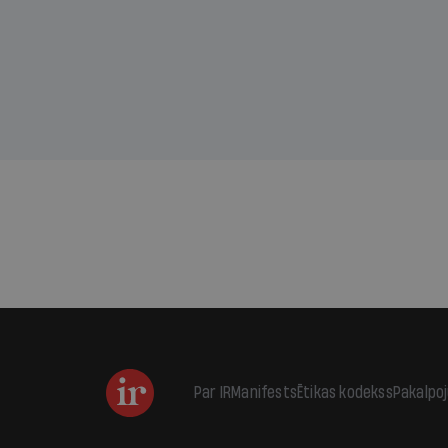
sama
kas j
pirm
augus
Par IR
Manifests
Ētikas kodekss
Pakalpo