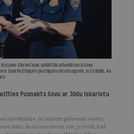
zes Ķuzules-Skrastiņas spēlētās advokātes Azizas
 Jusefa Elfajumi jautājumu krustugunīs, jo izrādās, ka
ars
atīties Pusnakts šovu ar Jūdu Iskariotu
šības noteikumi», no kuriem galvenais varētu
sa laiku, kura man šoreiz nav, jo brīdī, kad