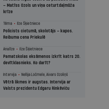
– Matīss Ozols un viņa ceturtdaļmūža
krīze
Tēma
Ilze Šķietniece
Policists cietumā, skolotājs – kapos.
Reibuma cena Priekulē
Analīze
Ilze Šķietniece
Pamatskolas eksāmenos izkrīt katrs 20.
devītklasnieks. Ko darīt?
Intervija
Nellija Ločmele, Aivars Ozoliņš
Vētrā likmes ir augstas. Intervija ar
Valsts prezidentu Edgaru Rinkēviču