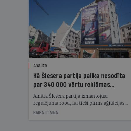
Analīze
Kā Šlesera partija palika nesodīta
par 340 000 vērtu reklāmas
kampaņu
Aināra Šlesera partija izmantojusi
regulējuma robu, lai tieši pirms aģitācijas
starta izreklamētos par summu, kas
BAIBA LITVINA
pārsniedz trešdaļu no likumīgi atļautajiem
kampaņas tēriņiem. KNAB pārkāpumus