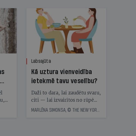
Labsajūta
ns
Kā uztura vienveidība
ietekmē tavu veselību?
ēl
Daži to dara, lai zaudētu svaru,
ju,
citi — lai izvairītos no rūpēm,
icas
kas saistītas ar ēdienreižu
MARLĒNA SIMONSA, © THE NEW YORK TIMES NEWS SERVICE
tītāju
plānošanu. Vai ir vērts katru
tēm
dienu ēst vienu un to pašu?
Eksperti skaidro, kā uztura