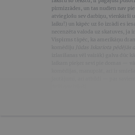
rakstu šo tekstu, ir pagājusi puso
pirmizrādes, un tas nudien nav piet
atvieglošu sev darbiņu, vienkārši u
laiku!) un kāpēc uz šo izrādi es i
necenzēta valoda uz skatuves, ja ir 
Vispirms tāpēc, ka amerikāņu drama
komēdiju
Jūdas Iskariota pēdējās 
izlasīšanas vēl vairāk) galva dūc kā
laikam pieķer sevi pie domas — vāj
komēdijas, manuprāt, arī ir smiešan
jautājumi, arī atbildi — par savi
dziļi nav bijuši.