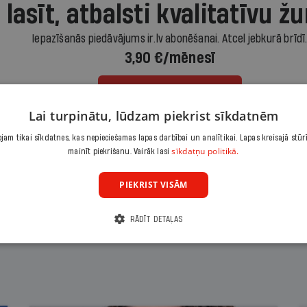
 lasīt, atbalsti kvalitatīvu žu
Iepazīšanās piedāvājums ir.lv abonēšanai. Atcel jebkurā brīdī
3,90 €/mēnesī
Abonēt
Lai turpinātu, lūdzam piekrist sīkdatnēm
Citas abonēšanas iespējas meklē šeit
am tikai sīkdatnes, kas nepieciešamas lapas darbībai un analītikai. Lapas kreisajā stūr
sīkdatņu politikā.
mainīt piekrišanu. Vairāk lasi
PIEKRIST VISĀM
RĀDĪT DETAĻAS