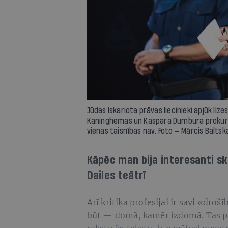
Jūdas Iskariota prāvas liecinieki apjūk Il
Kaninghemas un Kaspara Dumbura prokurora
vienas taisnības nav. Foto — Mārcis Baltsk
Kāpēc man bija interesanti sk
Dailes teātrī
Arī kritiķa profesijai ir savi «dro
būt — domā, kamēr izdomā. Tas pra