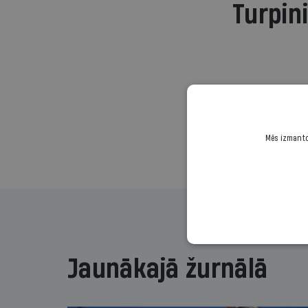
Turpini
Mēs izmantoj
Jaunākajā žurnālā