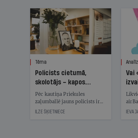
nekonstatē
Tēma
Analī
Policists cietumā,
Vai 
skolotājs – kapos.
izva
Reibuma cena Priekulē
Pēc kautiņa Priekules
Likvi
zaļumballē jauns policists ir
airBa
nonācis cietumā, bet
oblig
ILZE ŠĶIETNIECE
IEVA 
cienījams pedagogs — kapos.
šone
Tik traģiska ir izrādījusies
lemša
divu promiļu reibuma cena
draud