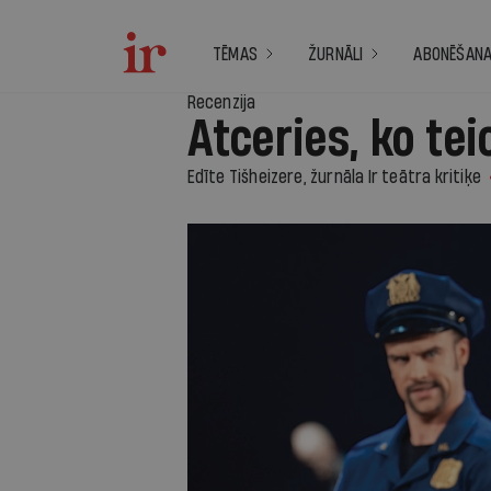
TĒMAS
ŽURNĀLI
ABONĒŠAN
Recenzija
Atceries, ko tei
Edīte Tišheizere, žurnāla Ir teātra kritiķe