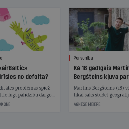
ze
Personība
«airBaltic»
Kā 18 gadīgais Marti
irīsies no defolta?
Bergšteins kļuva par
laika ziņu seju?
ditātes problēmas spiež
Martins Bergšteins (18) v
ltic lūgt palīdzību dārgo
tikai sāks studēt ģeogrāfi
āciju turētājiem, taču
bet viņa sacītajam jau uzt
JAKONE
AGNESE MEIERE
dēļ nebija kvoruma
tūkstošiem laika ziņu ska
nai. Vai lidsabiedrībai
Latvijā. Aiz dažām minū
 defolts, ja tā nespēs
televīzijas ēterā ir 11 gadi