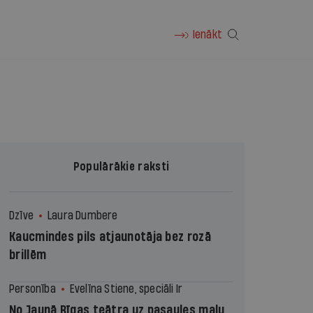
Ienākt
Populārākie raksti
Dzīve
Laura Dumbere
Kaucmindes pils atjaunotāja bez rozā
brillēm
Personība
Evelīna Stiene, speciāli Ir
No Jaunā Rīgas teātra uz pasaules malu