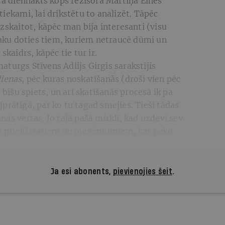
tra diennakts kopš režisora Mārtiņa Eihes
iekami, lai drīkstētu to analizēt. Tāpēc
zskaitot, kāpēc man bija interesanti (visu
esaku doties tiem, kuriem netraucē dūmi un
skaidrs, kāpēc tie tur ir.
turgs Stīvens Adlijs Girgis sarakstījis
dienas
, pēc kuras noskatīšanās (droši vien pēc
 bišu spiets, un arī skatīšanās procesā ik pa
prātīgā, par ko tu tagad smejies. Tieši tādas
ās vērtas. Jo tajā pašā mirklī, kad uzdevi sev
em priekšstatiem un pieņēmumiem, kas neko
Ja esi abonents,
pievienojies šeit
.