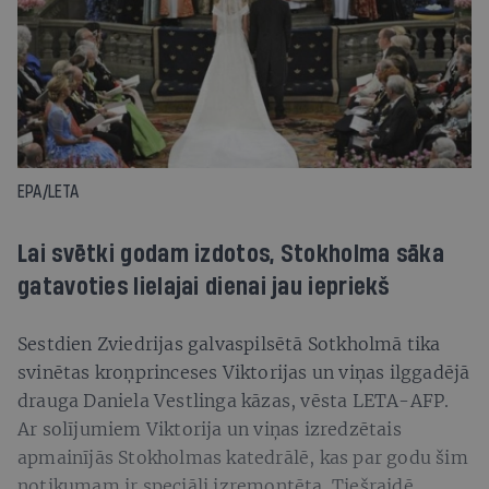
EPA/LETA
Lai svētki godam izdotos, Stokholma sāka
gatavoties lielajai dienai jau iepriekš
Sestdien Zviedrijas galvaspilsētā Sotkholmā tika
svinētas kroņprinceses Viktorijas un viņas ilggadējā
drauga Daniela Vestlinga kāzas, vēsta LETA-AFP.
Ar solījumiem Viktorija un viņas izredzētais
apmainījās Stokholmas katedrālē, kas par godu šim
notikumam ir speciāli izremontēta. Tiešraidē