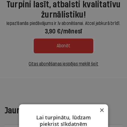
Turpini lasīt, atbalsti kvalitatīvu
žurnālistiku!
Iepazīšanās piedāvājums ir.lv abonēšanai. Atcel jebkurā brīdī.
3,90 €/mēnesī
Abonēt
Citas abonēšanas iespējas meklē šeit
×
Jaunākajā žurnālā
Lai turpinātu, lūdzam
piekrist sīkdatnēm