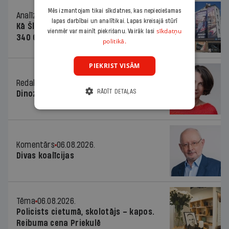
Mēs izmantojam tikai sīkdatnes, kas nepieciešamas
Analīze
06.08.2026.
lapas darbībai un analītikai. Lapas kreisajā stūrī
Kā Šlesera partija palika nesodīta par
sīkdatņu
vienmēr var mainīt piekrišanu. Vairāk lasi
340 000 vērtu reklāmas kampaņu
politikā.
PIEKRIST VISĀM
Redaktores sleja
06.08.2026.
RĀDĪT DETAĻAS
Dinozaura triks
Komentārs
06.08.2026.
Divas koalīcijas
Tēma
06.08.2026.
Policists cietumā, skolotājs – kapos.
Reibuma cena Priekulē