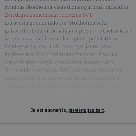
svinības Stokholmā visas dienas garumā pārraidīja
Zviedrijas sabiedriskā televīzija SVT
.
Lai svētki godam izdotos, Stokholma sāka
gatavoties lielajai dienai jau iepriekš - pilsētas ielas
izrotātas ar ziediem un karogiem, policistiem
izsniegtas jaunas uniformas, gar jaunā pāra
karietes maršrutu izvietotas barjeras, visur no
fotogrāfijām raugās smaidošais jaunais pāris.
Britu raidorganizācija BBC, vēstot par Zviedrijas
princeses kāzām, uzsver, ka viņas izredzētais ir
vienkāršās tautas pārstāvis, bijušais princeses
fitnesa treneris.
Ja esi abonents,
pievienojies šeit
.