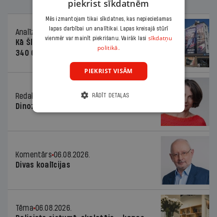
piekrist sīkdatnēm
Mēs izmantojam tikai sīkdatnes, kas nepieciešamas
lapas darbībai un analītikai. Lapas kreisajā stūrī
Analīze
06.08.2026.
sīkdatņu
vienmēr var mainīt piekrišanu. Vairāk lasi
Kā Šlesera partija palika nesodīta par
politikā.
340 000 vērtu reklāmas kampaņu
PIEKRIST VISĀM
Redaktores sleja
06.08.2026.
RĀDĪT DETAĻAS
Dinozaura triks
Komentārs
06.08.2026.
Divas koalīcijas
Tēma
06.08.2026.