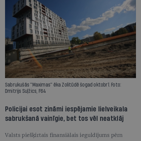
Sabrukušās ''Maximas'' ēka Zolitūdē šogad oktobrī. Foto:
Dmitrijs Suļžics, F64
Policijai esot zināmi iespējamie lielveikala
sabrukšanā vainīgie, bet tos vēl neatklāj
Valsts piešķirtais finansiālais ieguldījums pērn