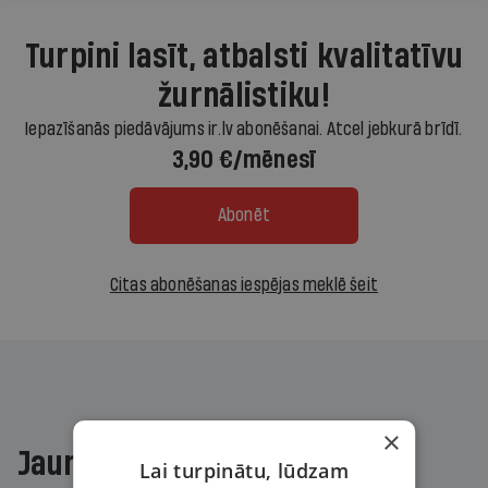
Turpini lasīt, atbalsti kvalitatīvu
žurnālistiku!
Iepazīšanās piedāvājums ir.lv abonēšanai. Atcel jebkurā brīdī.
3,90 €/mēnesī
Abonēt
Citas abonēšanas iespējas meklē šeit
×
Jaunākajā žurnālā
Lai turpinātu, lūdzam