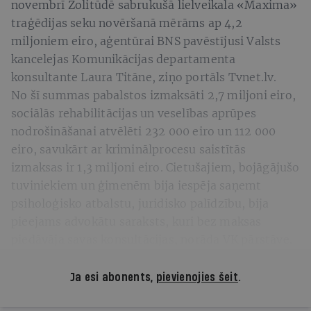
novembrī Zolitūdē sabrukušā lielveikala «Maxima»
traģēdijas seku novēršanā mērāms ap 4,2
miljoniem eiro, aģentūrai BNS pavēstījusi Valsts
kancelejas Komunikācijas departamenta
konsultante Laura Titāne, ziņo portāls Tvnet.lv.
No šī summas pabalstos izmaksāti 2,7 miljoni eiro,
sociālās rehabilitācijas un veselības aprūpes
nodrošināšanai atvēlēti 232 000 eiro un 112 000
eiro, savukārt ar kriminālprocesu saistītās
izmaksas ir 1,3 miljoni eiro. Cietušajiem, bojāgājušo
tuviniekiem un ģimenēm bija iespēja saņemt
psiholoģisko atbalstu, juridisko palīdzību, bija
pieejams advokātu saraksts, kuri bez maksas
piedāvāja savas konsultācijas, norāda VK pārstāve.
Ja esi abonents,
pievienojies šeit
.