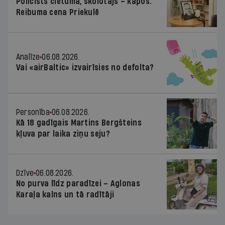
Policists cietumā, skolotājs – kapos.
Reibuma cena Priekulē
Analīze
06.08.2026.
Vai «airBaltic» izvairīsies no defolta?
Personība
06.08.2026.
Kā 18 gadīgais Martins Bergšteins
kļuva par laika ziņu seju?
Dzīve
06.08.2026.
No purva līdz paradīzei – Aglonas
Karaļa kalns un tā radītāji