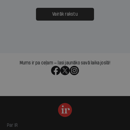
Vairāk rakstu
Mums ir pa ceļam — lasi jaunāko savā laika joslā!
Par IR