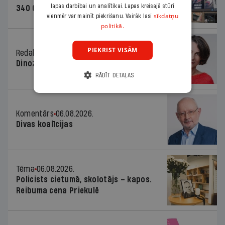
lapas darbībai un analītikai. Lapas kreisajā stūrī
340 000 vērtu reklāmas kampaņu
sīkdatņu
vienmēr var mainīt piekrišanu. Vairāk lasi
politikā.
PIEKRIST VISĀM
Redaktores sleja
06.08.2026.
Dinozaura triks
RĀDĪT DETAĻAS
Komentārs
06.08.2026.
Divas koalīcijas
Tēma
06.08.2026.
Policists cietumā, skolotājs – kapos.
Reibuma cena Priekulē