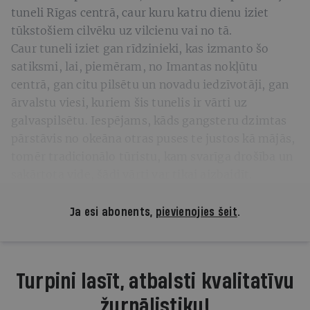
tuneli Rīgas centrā, caur kuru katru dienu iziet
tūkstošiem cilvēku uz vilcienu vai no tā.
Caur tuneli iziet gan rīdzinieki, kas izmanto šo
satiksmi, lai, piemēram, no Imantas nokļūtu
centrā, gan citu pilsētu un novadu iedzīvotāji, gan
ārvalstu viesi, kuriem šis tunelis ir vārti uz
galvaspilsētu. Iespējams, kāds gangsteru dzimtas
pārstāvis no okeāna otras puses te justos kā mājās,
tomēr tradicionālo tūristu, kam svarīga drošība un
sakārtota vide, šādi vārti var tikai aizbaidīt.
Ja esi abonents,
pievienojies šeit
.
Turpini lasīt, atbalsti kvalitatīvu
žurnālistiku!