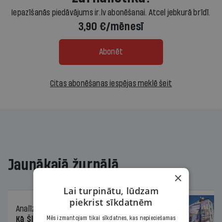
Iepazīšanās piedāvājums ir.lv abonēšanai. Atcel jebkurā brīdī.
3,90 €/mēnesī
Abonēt
Citas abonēšanas iespējas meklē šeit
Jaunākajā žurnālā
×
Lai turpinātu, lūdzam
piekrist sīkdatnēm
Analīze
06.08.2026.
Kā Šlesera partija palika nesodīta par
Mēs izmantojam tikai sīkdatnes, kas nepieciešamas